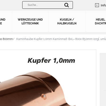
Inf
UND
WERKZEUGE UND
KUGELN /
HEUEL
E
LÖTTECHNIK
HALBKUGELN
DACHTR
ite 800mm
Kaminhaube Kupfer 1,0mm Kaminmaß: BxL= 800x 850mm (zzgl. uml