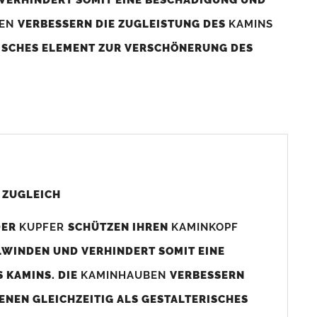
BEN
VERBESSERN DIE ZUGLEISTUNG DES
KAMINS
RISCHES ELEMENT ZUR VERSCHÖNERUNG DES
aminaußenmaß!
s das
Kaminmaß
angefertigt
d ca. 740-800mm x 740-800mm angefertigt (siehe
 ZUGLEICH
DER
KUPFER
SCHÜTZEN IHREN
KAMINKOPF
x880mm angefertigt werden (bitte anfragen).
LWINDEN UND VERHINDERT SOMIT EINE
 KAMINS. DIE
KAMINHAUBEN
VERBESSERN
gen (siehe Bild/Zeichnung unten) angefertigt. Sollten die
ENEN GLEICHZEITIG ALS GESTALTERISCHES
Auswahlfeld) bestellen.