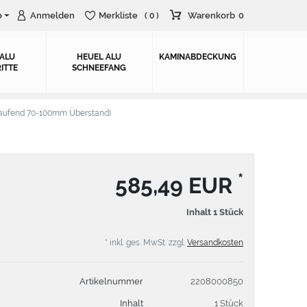
o
Anmelden
Merkliste
Warenkorb
0
( 0 )
 ALU
HEUEL ALU
KAMINABDECKUNG
ITTE
SCHNEEFANG
aufend 70-100mm Überstand)
*
585,49 EUR
Inhalt
1
Stück
* inkl. ges. MwSt. zzgl.
Versandkosten
Artikelnummer
2208000850
Inhalt
1 Stück