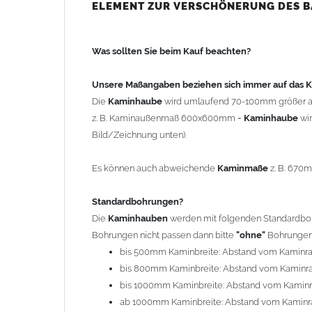
bis 500mm Kaminbreite: Abstand vom Kaminra
ELEMENT ZUR VERSCHÖNERUNG DES 
bis 800mm Kaminbreite: Abstand vom Kaminra
bis 1000mm Kaminbreite: Abstand vom Kaminr
Was sollten Sie beim Kauf beachten?
ab 1000mm Kaminbreite: Abstand vom Kaminra
Andere Bohrmaße sind auf Anfrage möglich (Auf
Unsere Maßangaben beziehen sich immer auf das
Die
Kaminhaube
wird umlaufend 70-100mm größer a
Befestigung/Stützen
z. B. Kaminaußenmaß 600x600mm =
Kaminhaube
wi
Die
Kaminhaube
wird inkl.
Edelstahl
Befestigungsmateri
Bild/Zeichnung unten).
(40x4mm) und haben eine Höhe von 17cm. Die Höhe de
kann mit längeren Stützen bis Höhe 450mm geliefert w
Es können auch abweichende
Kaminmaße
z. B. 670
Kaminkopfabdeckung
Standardbohrungen?
Die
Kaminhaube
wird
ohne
Kaminkopfabdeckung
geli
Die
Kaminhauben
werden mit folgenden Standardbohr
"
Kaminabdeckung
".
Bohrungen nicht passen dann bitte
"ohne"
Bohrungen 
bis 500mm Kaminbreite: Abstand vom Kaminr
Typ
bis 800mm Kaminbreite: Abstand vom Kaminr
Es stehen insgesamt 20 verschiedene Typen zur Auswah
bis 1000mm Kaminbreite: Abstand vom Kamin
Standardhauben siehe Auswahlfeld
: 01 Haus,
03
ab 1000mm Kaminbreite: Abstand vom Kaminr