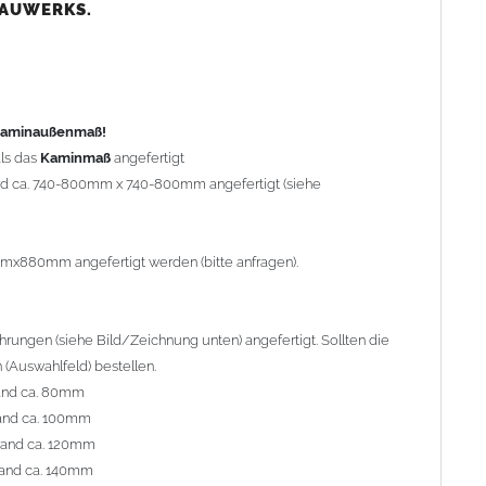
nd ca. 80mm
BAUWERKS.
nd ca. 100mm
and ca. 120mm
nd ca. 140mm
preis Sonderbohrung 55,99 EUR).
 Kaminaußenmaß!
ls das
Kaminmaß
angefertigt
rd ca. 740-800mm x 740-800mm angefertigt (siehe
al geliefert. Die Standardflachstützen sind aus
Edelstahl
r Kaminhaube beträgt ca. 25cm bis 30cm. Die
Kaminhaube
erden (Aufpreis 42,89 EUR).
mmx880mm angefertigt werden (bitte anfragen).
efert.
Kaminkopfabdeckungen
finden Sie unter
ungen (siehe Bild/Zeichnung unten) angefertigt. Sollten die
(Auswahlfeld) bestellen.
and ca. 80mm
and ca. 100mm
l. Bitte im
Auswahlfeld
angeben.
rand ca. 120mm
 Welle (unser Topseller)
, 04 Plafond 1, 05 Meidinger, 11 Solid,
and ca. 140mm