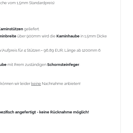
-fache vom 1,5mm Standardpreis)
fisch angefertigt - keine Rücknahme möglich!
Kaminstützen
geliefert.
minbreite
über 900mm wird die
Kaminhaube
in 1,5mm Dicke
n
(Aufpreis für 4 Stützen = 96,89 EUR, Länge ab 1200mm 6
aube
mit Ihrem zuständigen
Schornsteinfeger
.
n
können wir leider
keine
Nachnahme anbieten!
zifisch angefertigt - keine Rücknahme möglich!