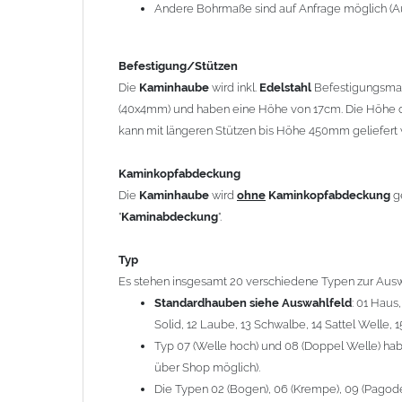
12 Laube, 13 Schwalbe, 14 Sattel Welle, 15 Welle 
Andere Bohrmaße sind auf Anfrage möglich (A
Typ 07 (Welle hoch) und 08 (Doppel Welle) haben
über Shop möglich).
Befestigung/Stützen
Die Typen 02 (Bogen), 06 (Krempe), 09 (Pagode), 
Die
Kaminhaube
wird inkl.
Edelstahl
Befestigungsmate
hergestellt (Preis auf Anfrage = ca. 2-3-fache v
(40x4mm) und haben eine Höhe von 17cm. Die Höhe d
kann mit längeren Stützen bis Höhe 450mm geliefert 
allgemeine Informationen:
Ab einer
Kaminlänge
von 1200mm werden 6
Ka
Kaminkopfabdeckung
Bei der Kombination mit
Wetterfahne
und
Kamin
Die
Kaminhaube
wird
ohne
Kaminkopfabdeckung
g
angefertigt.
"
Kaminabdeckung
".
Die
Kaminhaube
kann mit
klappbaren Stützen
(
= 145,39 EUR) geliefert werden.
Typ
Bitte besprechen Sie den Einbau der
Kaminhau
Es stehen insgesamt 20 verschiedene Typen zur Ausw
Standardhauben siehe Auswahlfeld
: 01 Haus
Solid, 12 Laube, 13 Schwalbe, 14 Sattel Welle, 1
Hinweis: Für
Kaminhauben
und
Kaminabdeckungen
kö
Typ 07 (Welle hoch) und 08 (Doppel Welle) habe
über Shop möglich).
Lieferzeit: ca. 1-2 Wochen nach Zahlungseingang
Die Typen 02 (Bogen), 06 (Krempe), 09 (Pagode),