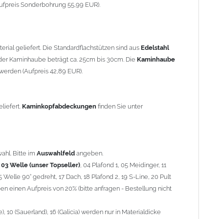
90° gedreht, 17 Dach, 18 Plafond 2, 19 S-Line, 20 Pult
ufpreis Sonderbohrung 55,99 EUR).
 einen Aufpreis von 20% (bitte anfragen - Bestellung nicht
10 (Sauerland), 16 (Galicia) werden nur in Materialdicke 1,5mm
rial geliefert. Die Standardflachstützen sind aus
Edelstahl
om 1,5mm Standardpreis)
er Kaminhaube beträgt ca. 25cm bis 30cm. Die
Kaminhaube
werden (Aufpreis 42,89 EUR).
minstützen
geliefert.
breite
über 900mm wird die
Kaminhaube
in 1,5mm Dicke
eliefert.
Kaminkopfabdeckungen
finden Sie unter
Aufpreis für 4 Stützen = 96,89 EUR, Länge ab 1200mm 6 Stützen
be
mit Ihrem zuständigen
Schornsteinfeger
.
ahl. Bitte im
Auswahlfeld
angeben.
,
03 Welle (unser Topseller)
, 04 Plafond 1, 05 Meidinger, 11
5 Welle 90° gedreht, 17 Dach, 18 Plafond 2, 19 S-Line, 20 Pult
nnen wir leider
keine
Nachnahme anbieten!
n einen Aufpreis von 20% (bitte anfragen - Bestellung nicht
 10 (Sauerland), 16 (Galicia) werden nur in Materialdicke