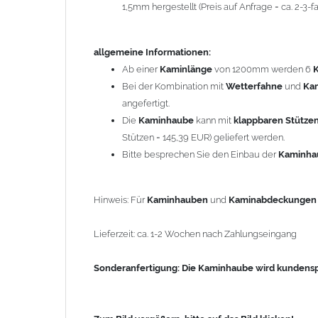
1,5mm hergestellt (Preis auf Anfrage = ca. 2-3
Sonderanfertigung: Die Kaminhaube wird kundenspezi
allgemeine Informationen:
Zum Bild vergößern, bitte auf das Bild klicken!
Ab einer
Kaminlänge
von 1200mm werden 6
Bei der Kombination mit
Wetterfahne
und
Ka
angefertigt.
Die
Kaminhaube
kann mit
klappbaren Stütze
Stützen = 145,39 EUR) geliefert werden.
Bitte besprechen Sie den Einbau der
Kaminh
Hinweis: Für
Kaminhauben
und
Kaminabdeckunge
Lieferzeit: ca. 1-2 Wochen nach Zahlungseingang
Sonderanfertigung: Die Kaminhaube wird kundenspe