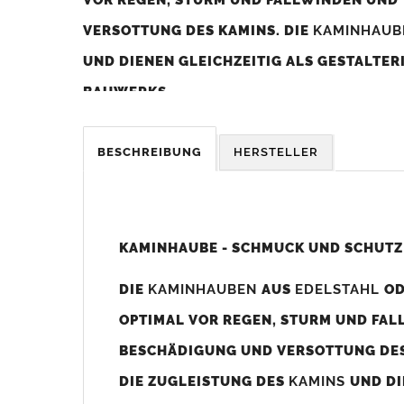
VERSOTTUNG DES KAMINS. DIE
KAMINHAU
UND DIENEN GLEICHZEITIG ALS GESTALTE
BAUWERKS.
Was sollten Sie beim Kauf beachten?
BESCHREIBUNG
HERSTELLER
Unsere Maßangaben beziehen sich immer auf das K
Die
Kaminhaube
wird umlaufend 70-100mm größer al
z. B. Kaminaußenmaß 600x600mm =
Kaminhaube
wir
KAMINHAUBE - SCHMUCK UND SCHUTZ
Bild/Zeichnung unten).
DIE
KAMINHAUBEN
AUS
EDELSTAHL
O
Es können auch abweichende
Kaminmaße
z. B. 670mm
OPTIMAL VOR REGEN, STURM UND FAL
Standardbohrungen?
BESCHÄDIGUNG UND VERSOTTUNG DES
Die
Kaminhauben
werden mit folgenden Standardbohrun
DIE ZUGLEISTUNG DES
KAMINS
UND DI
Bohrungen nicht passen dann bitte
"ohne"
Bohrungen (