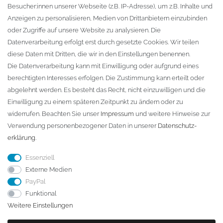
Besucher:innen unserer Webseite (z.B. IP-Adresse), um z.B. Inhalte und
KONTAKT
Anzeigen zu personalisieren, Medien von Drittanbietern einzubinden
oder Zugriffe auf unsere Website zu analysieren. Die
Fa. Steffen Jost
Datenverarbeitung erfolgt erst durch gesetzte Cookies. Wir teilen
Söbrigener Weg 50
diese Daten mit Dritten, die wir in den Einstellungen benennen.
D-01796 Pirna
Die Datenverarbeitung kann mit Einwilligung oder aufgrund eines
berechtigten Interesses erfolgen. Die Zustimmung kann erteilt oder
abgelehnt werden. Es besteht das Recht, nicht einzuwilligen und die
Telefon:
+49 (0)3501 507295
Einwilligung zu einem späteren Zeitpunkt zu ändern oder zu
info@dach-teufel.de
widerrufen. Beachten Sie unser
Impressum
und weitere Hinweise zur
Verwendung personenbezogener Daten in unserer
Daten­schutz­
erklärung
.
Essenziell
Externe Medien
PayPal
Funktional
Weitere Einstellungen