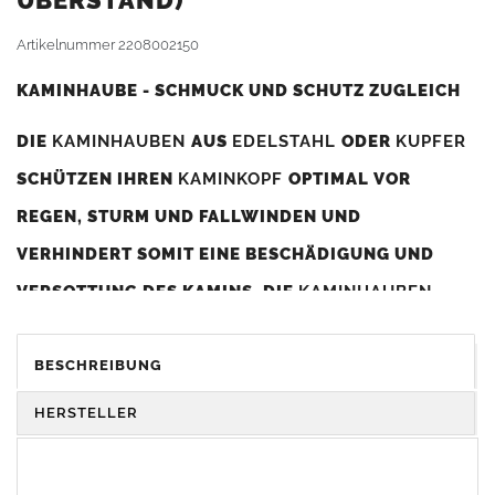
BERSTAND)
Artikelnummer
2208002150
KAMINHAUBE - SCHMUCK UND SCHUTZ ZUGLEICH
DIE
KAMINHAUBEN
AUS
EDELSTAHL
ODER
KUPFER
SCHÜTZEN IHREN
KAMINKOPF
OPTIMAL VOR
REGEN, STURM UND FALLWINDEN UND
VERHINDERT SOMIT EINE BESCHÄDIGUNG UND
VERSOTTUNG DES KAMINS. DIE
KAMINHAUBEN
VERBESSERN DIE ZUGLEISTUNG DES
KAMINS
UND
DIENEN GLEICHZEITIG ALS GESTALTERISCHES
BESCHREIBUNG
ELEMENT ZUR VERSCHÖNERUNG DES BAUWERKS.
HERSTELLER
Was sollten Sie beim Kauf beachten?