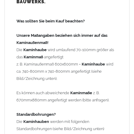
BAUWERKS.
100mm
bis 1000mm Kaminbreite: Abstand vom Kaminrand ca.
120mm
Was sollten Sie beim Kauf beachten?
ab 1000mm Kaminbreite: Abstand vom Kaminrand ca.
140mm
Unsere Maßangaben beziehen sich immer auf das
Andere Bohrmaße sind auf Anfrage möglich (Aufpreis
Kaminaußenmaß!
Sonderbohrung 55,99 EUR).
Die
Kaminhaube
wird umlaufend 70-100mm größer als
das
Kaminmaß
angefertigt
z. B. Kaminaußenmaß 600x600mm =
Kaminhaube
wird
Befestigung/Stützen
ca. 740-800mm x 740-800mm angefertigt (siehe
Die
Kaminhaube
wird inkl.
Edelstahl
Befestigungsmaterial
Bild/Zeichnung unten).
geliefert. Die Standardflachstützen sind aus
Edelstahl
(40x4mm)
und haben eine Höhe von 17cm. Die Höhe der Kaminhaube
Es können auch abweichende
Kaminmaße
z. B.
beträgt ca. 25cm bis 30cm. Die
Kaminhaube
kann mit längeren
670mmx880mm angefertigt werden (bitte anfragen).
Stützen bis Höhe 450mm geliefert werden (Aufpreis 42,89 EUR).
Standardbohrungen?
Kaminkopfabdeckung
Die
Kaminhauben
werden mit folgenden
Die
Kaminhaube
wird
ohne
Kaminkopfabdeckung
geliefert.
Standardbohrungen (siehe Bild/Zeichnung unten)
Kaminkopfabdeckungen
finden Sie unter "
Kaminabdeckung
".