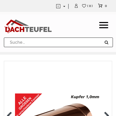
0
( 0 )
Dachrinne und Fallrohre
Werkzeuge und Löttechnik
Kugeln / Halbkugeln
Heuel Alu Dachtritte
Heuel Alu Schneefang
Kaminabdeckung