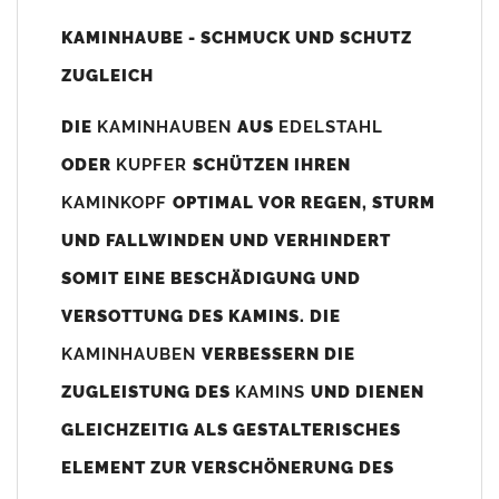
Unsere Maßangaben beziehen sich immer auf das
KAMINHAUBE - SCHMUCK UND SCHUTZ
Kaminaußenmaß!
ZUGLEICH
Die
Kaminhaube
wird umlaufend 70-100mm größer als das
Kaminmaß
angefertigt
DIE
KAMINHAUBEN
AUS
EDELSTAHL
z. B. Kaminaußenmaß 600x600mm =
Kaminhaube
wird ca. 740-
ODER
KUPFER
SCHÜTZEN IHREN
800mm x 740-800mm angefertigt (siehe Bild/Zeichnung unten).
KAMINKOPF
OPTIMAL VOR REGEN, STURM
Es können auch abweichende
Kaminmaße
z. B. 670mmx880mm
UND FALLWINDEN UND VERHINDERT
angefertigt werden (bitte anfragen).
SOMIT EINE BESCHÄDIGUNG UND
Standardbohrungen?
VERSOTTUNG DES KAMINS. DIE
Die
Kaminhauben
werden mit folgenden Standardbohrungen
KAMINHAUBEN
VERBESSERN DIE
(siehe Bild/Zeichnung unten) angefertigt. Sollten die Bohrungen
nicht passen dann bitte
"ohne"
Bohrungen (Auswahlfeld)
ZUGLEISTUNG DES
KAMINS
UND DIENEN
bestellen.
GLEICHZEITIG ALS GESTALTERISCHES
bis 500mm Kaminbreite: Abstand vom Kaminrand ca.
80mm
ELEMENT ZUR VERSCHÖNERUNG DES
bis 800mm Kaminbreite: Abstand vom Kaminrand ca.