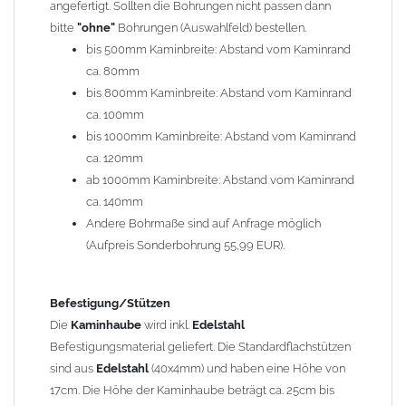
angefertigt. Sollten die Bohrungen nicht passen dann
bitte
"ohne"
Bohrungen (Auswahlfeld) bestellen.
Typ
bis 500mm Kaminbreite: Abstand vom Kaminrand
Es stehen insgesamt 20 verschiedene Typen zur Auswahl. Bitte
ca. 80mm
im
Auswahlfeld
angeben.
bis 800mm Kaminbreite: Abstand vom Kaminrand
Standardhauben siehe Auswahlfeld
: 01 Haus,
03 Welle
ca. 100mm
(unser Topseller)
, 04 Plafond 1, 05 Meidinger, 11 Solid, 12
bis 1000mm Kaminbreite: Abstand vom Kaminrand
Laube, 13 Schwalbe, 14 Sattel Welle, 15 Welle 90° gedreht,
ca. 120mm
17 Dach, 18 Plafond 2, 19 S-Line, 20 Pult
ab 1000mm Kaminbreite: Abstand vom Kaminrand
Typ 07 (Welle hoch) und 08 (Doppel Welle) haben einen
ca. 140mm
Aufpreis von 20% (bitte anfragen - Bestellung nicht über
Andere Bohrmaße sind auf Anfrage möglich
Shop möglich).
(Aufpreis Sonderbohrung 55,99 EUR).
Die Typen 02 (Bogen), 06 (Krempe), 09 (Pagode), 10
(Sauerland), 16 (Galicia) werden nur in Materialdicke
1,5mm hergestellt (Preis auf Anfrage = ca. 2-3-fache vom
Befestigung/Stützen
1,5mm Standardpreis)
Die
Kaminhaube
wird inkl.
Edelstahl
Befestigungsmaterial geliefert. Die Standardflachstützen
sind aus
Edelstahl
(40x4mm) und haben eine Höhe von
allgemeine Informationen:
17cm. Die Höhe der Kaminhaube beträgt ca. 25cm bis
Ab einer
Kaminlänge
von 1200mm werden 6