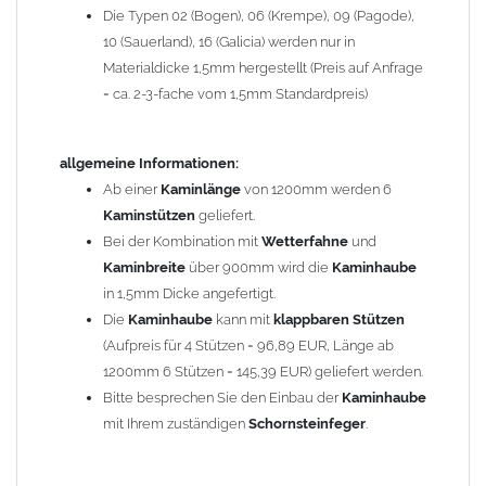
Die Typen 02 (Bogen), 06 (Krempe), 09 (Pagode),
Zum Bild vergößern, bitte auf das Bild klicken!
10 (Sauerland), 16 (Galicia) werden nur in
Materialdicke 1,5mm hergestellt (Preis auf Anfrage
= ca. 2-3-fache vom 1,5mm Standardpreis)
allgemeine Informationen:
Ab einer
Kaminlänge
von 1200mm werden 6
Kaminstützen
geliefert.
Bei der Kombination mit
Wetterfahne
und
Kaminbreite
über 900mm wird die
Kaminhaube
in 1,5mm Dicke angefertigt.
Die
Kaminhaube
kann mit
klappbaren Stützen
(Aufpreis für 4 Stützen = 96,89 EUR, Länge ab
1200mm 6 Stützen = 145,39 EUR) geliefert werden.
Bitte besprechen Sie den Einbau der
Kaminhaube
mit Ihrem zuständigen
Schornsteinfeger
.