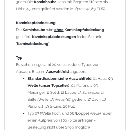
30cm. Die
Kaminhaube
kann mit längeren Stützen bis
Kaminstützen
geliefert.
Höhe 450mm geliefert werden (Aufpreis 42,89 EUR).
Bei der Kombination mit
Wetterfahne
und
Kaminbreite
über 900mm wird die
Kaminhaube
in 1,5mm Dicke
Kaminkopfabdeckung
angefertigt.
Die
Kaminhaube
wird
ohne
Kaminkopfabdeckung
Die
Kaminhaube
kann mit
klappbaren Stützen
(Aufpreis
geliefert.
Kaminkopfabdeckungen
finden Sie unter
für 4 Stützen = 96,89 EUR, Länge ab 1200mm 6 Stützen =
"
Kaminabdeckung
".
145,39 EUR) geliefert werden.
Bitte besprechen Sie den Einbau der
Kaminhaube
mit
Typ
Ihrem zuständigen
Schornsteinfeger
.
Es stehen insgesamt 20 verschiedene Typen zur
Auswahl. Bitte im
Auswahlfeld
angeben.
Hinweis: Für
Standardhauben siehe Auswahlfeld
Kaminhauben
und
Kaminabdeckungen
: 01 Haus,
können wir
03
leider
keine
Nachnahme anbieten!
Welle (unser Topseller)
, 04 Plafond 1, 05
Meidinger, 11 Solid, 12 Laube, 13 Schwalbe, 14
Lieferzeit: ca. 1-2 Wochen nach Zahlungseingang
Sattel Welle, 15 Welle 90° gedreht, 17 Dach, 18
Plafond 2, 19 S-Line, 20 Pult
Sonderanfertigung: Die Kaminhaube wird kundenspezifisch
Typ 07 (Welle hoch) und 08 (Doppel Welle) haben
angefertigt - keine Rücknahme möglich!
einen Aufpreis von 20% (bitte anfragen -
Bestellung nicht über Shop möglich).