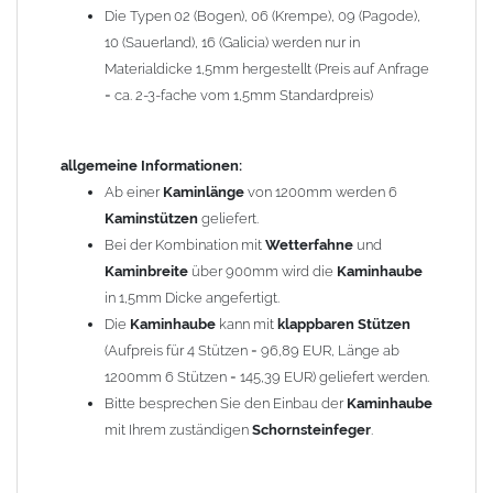
Die Typen 02 (Bogen), 06 (Krempe), 09 (Pagode),
Zum Bild vergößern, bitte auf das Bild klicken!
10 (Sauerland), 16 (Galicia) werden nur in
Materialdicke 1,5mm hergestellt (Preis auf Anfrage
= ca. 2-3-fache vom 1,5mm Standardpreis)
allgemeine Informationen:
Ab einer
Kaminlänge
von 1200mm werden 6
Kaminstützen
geliefert.
Bei der Kombination mit
Wetterfahne
und
Kaminbreite
über 900mm wird die
Kaminhaube
in 1,5mm Dicke angefertigt.
Die
Kaminhaube
kann mit
klappbaren Stützen
(Aufpreis für 4 Stützen = 96,89 EUR, Länge ab
1200mm 6 Stützen = 145,39 EUR) geliefert werden.
Bitte besprechen Sie den Einbau der
Kaminhaube
mit Ihrem zuständigen
Schornsteinfeger
.