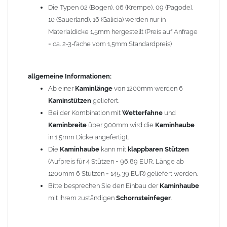
Die Typen 02 (Bogen), 06 (Krempe), 09 (Pagode),
Zum Bild vergößern, bitte auf das Bild klicken!
10 (Sauerland), 16 (Galicia) werden nur in
Materialdicke 1,5mm hergestellt (Preis auf Anfrage
= ca. 2-3-fache vom 1,5mm Standardpreis)
allgemeine Informationen:
Ab einer
Kaminlänge
von 1200mm werden 6
Kaminstützen
geliefert.
Bei der Kombination mit
Wetterfahne
und
Kaminbreite
über 900mm wird die
Kaminhaube
in 1,5mm Dicke angefertigt.
Die
Kaminhaube
kann mit
klappbaren Stützen
(Aufpreis für 4 Stützen = 96,89 EUR, Länge ab
1200mm 6 Stützen = 145,39 EUR) geliefert werden.
Bitte besprechen Sie den Einbau der
Kaminhaube
mit Ihrem zuständigen
Schornsteinfeger
.