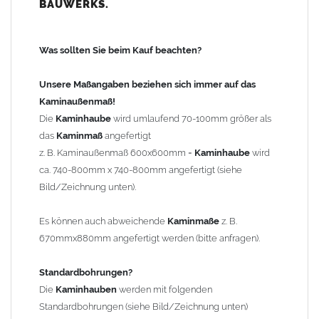
BAUWERKS.
100mm
bis 1000mm Kaminbreite: Abstand vom Kaminrand ca.
120mm
Was sollten Sie beim Kauf beachten?
ab 1000mm Kaminbreite: Abstand vom Kaminrand ca.
140mm
Unsere Maßangaben beziehen sich immer auf das
Andere Bohrmaße sind auf Anfrage möglich (Aufpreis
Kaminaußenmaß!
Sonderbohrung 55,99 EUR).
Die
Kaminhaube
wird umlaufend 70-100mm größer als
das
Kaminmaß
angefertigt
z. B. Kaminaußenmaß 600x600mm =
Kaminhaube
wird
Befestigung/Stützen
ca. 740-800mm x 740-800mm angefertigt (siehe
Die
Kaminhaube
wird inkl.
Edelstahl
Befestigungsmaterial
Bild/Zeichnung unten).
geliefert. Die Standardflachstützen sind aus
Edelstahl
(40x4mm)
und haben eine Höhe von 17cm. Die Höhe der Kaminhaube
Es können auch abweichende
Kaminmaße
z. B.
beträgt ca. 25cm bis 30cm. Die
Kaminhaube
kann mit längeren
670mmx880mm angefertigt werden (bitte anfragen).
Stützen bis Höhe 450mm geliefert werden (Aufpreis 42,89 EUR).
Standardbohrungen?
Kaminkopfabdeckung
Die
Kaminhauben
werden mit folgenden
Die
Kaminhaube
wird
ohne
Kaminkopfabdeckung
geliefert.
Standardbohrungen (siehe Bild/Zeichnung unten)
Kaminkopfabdeckungen
finden Sie unter "
Kaminabdeckung
".