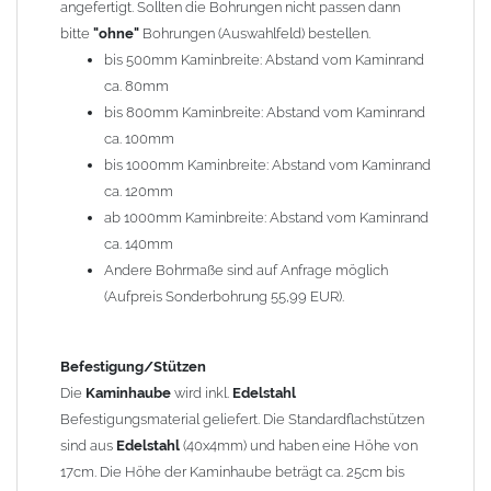
angefertigt. Sollten die Bohrungen nicht passen dann
bitte
"ohne"
Bohrungen (Auswahlfeld) bestellen.
Typ
bis 500mm Kaminbreite: Abstand vom Kaminrand
Es stehen insgesamt 20 verschiedene Typen zur Auswahl. Bitte
ca. 80mm
im
Auswahlfeld
angeben.
bis 800mm Kaminbreite: Abstand vom Kaminrand
Standardhauben siehe Auswahlfeld
: 01 Haus,
03 Welle
ca. 100mm
(unser Topseller)
, 04 Plafond 1, 05 Meidinger, 11 Solid, 12
bis 1000mm Kaminbreite: Abstand vom Kaminrand
Laube, 13 Schwalbe, 14 Sattel Welle, 15 Welle 90° gedreht,
ca. 120mm
17 Dach, 18 Plafond 2, 19 S-Line, 20 Pult
ab 1000mm Kaminbreite: Abstand vom Kaminrand
Typ 07 (Welle hoch) und 08 (Doppel Welle) haben einen
ca. 140mm
Aufpreis von 20% (bitte anfragen - Bestellung nicht über
Andere Bohrmaße sind auf Anfrage möglich
Shop möglich).
(Aufpreis Sonderbohrung 55,99 EUR).
Die Typen 02 (Bogen), 06 (Krempe), 09 (Pagode), 10
(Sauerland), 16 (Galicia) werden nur in Materialdicke
1,5mm hergestellt (Preis auf Anfrage = ca. 2-3-fache vom
Befestigung/Stützen
1,5mm Standardpreis)
Die
Kaminhaube
wird inkl.
Edelstahl
Befestigungsmaterial geliefert. Die Standardflachstützen
sind aus
Edelstahl
(40x4mm) und haben eine Höhe von
allgemeine Informationen:
17cm. Die Höhe der Kaminhaube beträgt ca. 25cm bis
Ab einer
Kaminlänge
von 1200mm werden 6