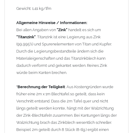
oder ein Fallrohr mit einem Durchmesser von 100mm.
Gewicht: 1,41 kg/lfm
Wegen der
elektrochemischen Kontaktkorrosion
dürfen
Kupferbauteile nicht mit Zink, Aluminium oder verzinkten
Allgemeine Hinweise / Informationen:
Bauteilen zusammen verbaut werden. Diese Metalle werden
Bei allen Angaben von
"Zink"
handelt es sich um
durch Kupferionen stark angegriffen, insbesondere wenn
"Titanzink"
. Titanzink ist eine Legierung aus Zink
Regenwasser von Kupfer auf sie fließt. Lösung: Materialien
(99,995%) und Spurenelementen von Titan und Kupfer.
trennen (z. B. durch Trennstreifen oder Beschichtungen) und den
Durch die Legierungsbestandteile ändern sich die
Wasserfluss so lenken, dass er nur von Zink, Aluminium und
Materialeigenschaften und das Titanzinkblech kann
verzinkten Bauteilen in Richtung Kupfer verläuft.
Richtige
dadurch verformt und gekantet werden. Reines Zink
Kombinationen ->
Zink, Aluminium und verzinkte Bauteile
würde beim Kanten brechen.
können miteinander verbaut werden, da sie in der
elektrochemischen Spannungsreihe nahe beieinander liegen.
*Berechnung der Teiligkeit
: Aus Kostengründen wurde
Kupfer kann mit Edelstahl und Blei kombiniert werden, da keine
früher eine 2m x 1m Blechtafel so geteilt, dass kein
erhebliche Kontaktkorrosion auftritt.
Verschnitt entstand. Dass die 2m Tafel quer und nicht
längs geteilt werden konnte, hängt mit der Walzrichtung
der Zink-Blechtafeln zusammen. Bei Kantungen längs der
Walzrichtung brach das Zinkblech wesentlich schneller.
Beispiel: 2m geteilt durch 8 Stück (8-tlg.) ergibt einen