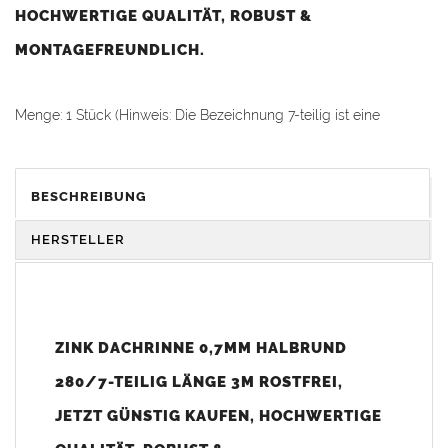
HOCHWERTIGE QUALITÄT, ROBUST &
MONTAGEFREUNDLICH.
Menge: 1 Stück (Hinweis: Die Bezeichnung 7-teilig ist eine
Größenangabe und keine Mengeneinheit.)
WICHTIG:
BESCHREIBUNG
Für den Versand der Dachrinne per Spedition benötigen wir eine
Telefonnummer. Bitte bei der Adresseingabe angeben!
HERSTELLER
Einsatzbereich:
Die
Titanzink Dachrinne 280
(RG 280) eignet sich ideal für
mittelgroße Dächer von Einfamilienhäusern und
ZINK DACHRINNE 0,7MM HALBRUND
Nebengebäuden. Diese
Dachrinne
zählt mit zu einer der häufig
eingesetzten Rinnengrößen im Wohnungsbau.
280/7-TEILIG LÄNGE 3M ROSTFREI,
JETZT GÜNSTIG KAUFEN, HOCHWERTIGE
Mit dieser
Dachrinne Größe 280
in Kombination mit einem
87