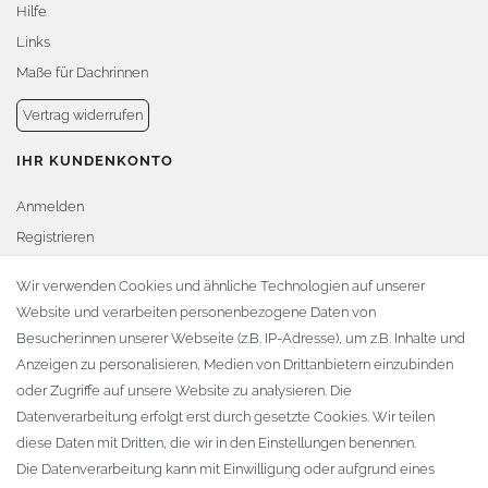
Hilfe
Links
Maße für Dachrinnen
Vertrag widerrufen
IHR KUNDENKONTO
Anmelden
Registrieren
Warenkorb
Wir verwenden Cookies und ähnliche Technologien auf unserer
Website und verarbeiten personenbezogene Daten von
Zur Kasse
Besucher:innen unserer Webseite (z.B. IP-Adresse), um z.B. Inhalte und
KONTAKT
Anzeigen zu personalisieren, Medien von Drittanbietern einzubinden
oder Zugriffe auf unsere Website zu analysieren. Die
Fa. Steffen Jost
Datenverarbeitung erfolgt erst durch gesetzte Cookies. Wir teilen
Söbrigener Weg 50
diese Daten mit Dritten, die wir in den Einstellungen benennen.
D-01796 Pirna
Die Datenverarbeitung kann mit Einwilligung oder aufgrund eines