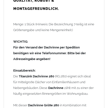
QUALITÄT, ROBUST &
mm Fallrohr
können Dachflächen von bis zu
ca. 100 m²
entwässert werden; für eine
exakte Dimensionierung
ist jedoch
MONTAGEFREUNDLICH.
eine individuelle
Rinnenberechnung
erforderlich.
Vorteile:
Menge: 1 Stück (Hinweis: Die Bezeichnung 7-teilig ist eine
Langlebig
Größenangabe und keine Mengeneinheit.)
Wartungsfrei
Robust & montagefreundlich
WICHTIG:
Hohe Lebensdauer durch
Titanzink
Für den Versand der Dachrinne per Spedition
Rostfrei & korrosionsbeständig
benötigen wir eine Telefonnummer. Bitte bei der
Adresseingabe angeben!
Technische Daten:
Material:
Zink 0,7mm
(Titanzink)
Einsatzbereich:
Dachrinne
nach DIN 18461
Die
Titanzink Dachrinne 280
(RG 280) eignet sich ideal
Größe: Durchmesser Rinne 127 mm / Zuschnitt 280 mm /
für mittelgroße Dächer von Einfamilienhäusern und
Teiligkeit 7-teilig
Nebengebäuden. Diese
Dachrinne
zählt mit zu einer der
Form:
halbrunde Dachrinne
häufig eingesetzten Rinnengrößen im Wohnungsbau.
Standardlänge: 3,0m
Mit dieser
Dachrinne Größe 280
in Kombination mit
Gewicht: 1,41 kg/lfm