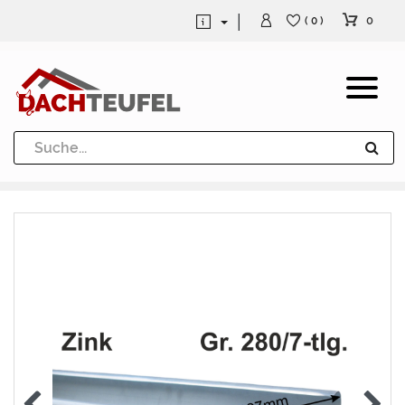
0
( 0 )
Dachrinne und Fallrohre
Werkzeuge und Löttechnik
Kugeln / Halbkugeln
Heuel Alu Dachtritte
Heuel Alu Schneefang
Kaminabdeckung