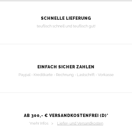
SCHNELLE LIEFERUNG
teuflisch schnell und teuflisch gut!
EINFACH SICHER ZAHLEN
Paypal - Kreditkarte - Rechnung - Lastschrift - Vorkasse
AB 300,- € VERSANDKOSTENFREI (D)*
*mehr Infos >
Liefer- und Versandkosten