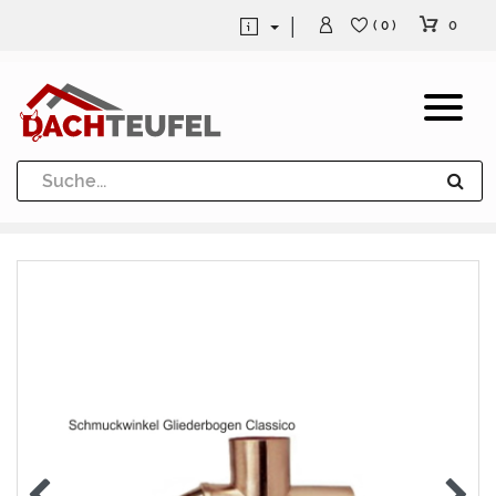
0
( 0 )
Dachrinne und Fallrohre
Werkzeuge und Löttechnik
Kugeln / Halbkugeln
Heuel Alu Dachtritte
Heuel Alu Schneefang
Kaminabdeckung