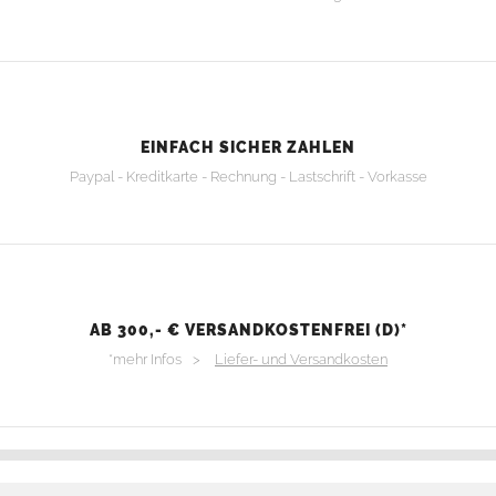
EINFACH SICHER ZAHLEN
Paypal - Kreditkarte - Rechnung - Lastschrift - Vorkasse
AB 300,- € VERSANDKOSTENFREI (D)*
*mehr Infos >
Liefer- und Versandkosten