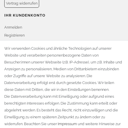
Vertrag widerrufen
IHR KUNDENKONTO
Anmelden
Registrieren
Warenkorb
Wir verwenden Cookies und ähnliche Technologien auf unserer
Website und verarbeiten personenbezogene Daten von
Zur Kasse
Besucher:innen unserer Webseite (z.B. IP-Adresse), um z.B. Inhalte und
KONTAKT
Anzeigen zu personalisieren, Medien von Drittanbietern einzubinden
oder Zugriffe auf unsere Website zu analysieren. Die
Fa. Steffen Jost
Datenverarbeitung erfolgt erst durch gesetzte Cookies. Wir teilen
Söbrigener Weg 50
diese Daten mit Dritten, die wir in den Einstellungen benennen.
D-01796 Pirna
Die Datenverarbeitung kann mit Einwilligung oder aufgrund eines
berechtigten Interesses erfolgen. Die Zustimmung kann erteilt oder
abgelehnt werden. Es besteht das Recht, nicht einzuwilligen und die
Telefon:
+49 (0)3501 507295
Einwilligung zu einem späteren Zeitpunkt zu ändern oder zu
info@dach-teufel.de
widerrufen. Beachten Sie unser
Impressum
und weitere Hinweise zur