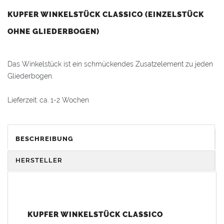
KUPFER WINKELSTÜCK CLASSICO (EINZELSTÜCK
OHNE GLIEDERBOGEN)
Das Winkelstück ist ein schmückendes Zusatzelement zu jeden
Gliederbogen.
Lieferzeit: ca. 1-2 Wochen
Hinweis: Benötigen Sie einen Gliederbogen mit Schmuckwinkel,
dann wählen Sie "Zulage" -> Artikelnummer 6087530.
BESCHREIBUNG
Sonderanfertigung: Artikel wird kundenspezifisch angefertigt -
HERSTELLER
keine Rücknahme möglich
KUPFER WINKELSTÜCK CLASSICO