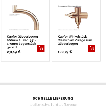
Kupfer Gliederbogen
Kupfer Winkelstück
100mm Auslad. 351-
Classico als Zulage zum
450mm Bogenstück
Gliederbogen
gefalzt
231,19 €
100,79 €
SCHNELLE LIEFERUNG
teuflisch schnell und teuflisch gut!