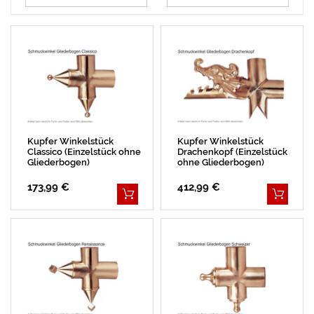
L
E
I
S
E
I
A
E
R
S
L
R
Kupfer Winkelstück
Kupfer Winkelstück
Classico (Einzelstück ohne
Drachenkopf (Einzelstück
Gliederbogen)
ohne Gliederbogen)
173,99 €
412,99 €