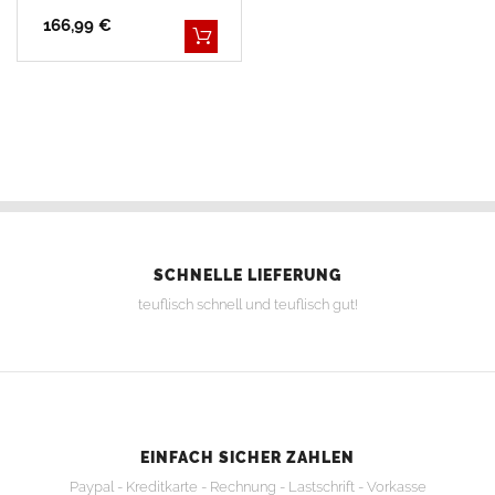
166,99 €
SCHNELLE LIEFERUNG
teuflisch schnell und teuflisch gut!
EINFACH SICHER ZAHLEN
Paypal - Kreditkarte - Rechnung - Lastschrift - Vorkasse