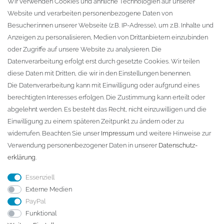
Wir verwenden Cookies und ähnliche Technologien auf unserer
Website und verarbeiten personenbezogene Daten von
Zur Kasse
Besucher:innen unserer Webseite (z.B. IP-Adresse), um z.B. Inhalte und
KONTAKT
Anzeigen zu personalisieren, Medien von Drittanbietern einzubinden
oder Zugriffe auf unsere Website zu analysieren. Die
Fa. Steffen Jost
Datenverarbeitung erfolgt erst durch gesetzte Cookies. Wir teilen
Söbrigener Weg 50
diese Daten mit Dritten, die wir in den Einstellungen benennen.
D-01796 Pirna
Die Datenverarbeitung kann mit Einwilligung oder aufgrund eines
berechtigten Interesses erfolgen. Die Zustimmung kann erteilt oder
abgelehnt werden. Es besteht das Recht, nicht einzuwilligen und die
Telefon:
+49 (0)3501 507295
Einwilligung zu einem späteren Zeitpunkt zu ändern oder zu
info@dach-teufel.de
widerrufen. Beachten Sie unser
Impressum
und weitere Hinweise zur
Verwendung personenbezogener Daten in unserer
Daten­schutz­
erklärung
.
Essenziell
Externe Medien
PayPal
Funktional