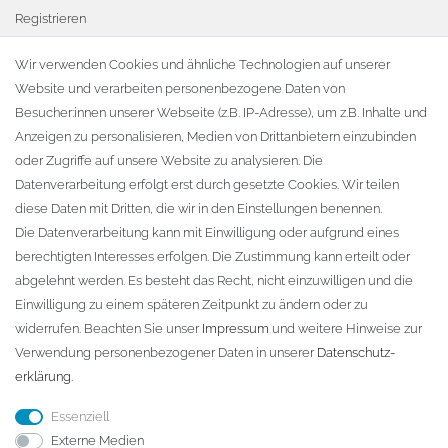
Registrieren
Warenkorb
Wir verwenden Cookies und ähnliche Technologien auf unserer
Website und verarbeiten personenbezogene Daten von
Zur Kasse
Besucher:innen unserer Webseite (z.B. IP-Adresse), um z.B. Inhalte und
KONTAKT
Anzeigen zu personalisieren, Medien von Drittanbietern einzubinden
oder Zugriffe auf unsere Website zu analysieren. Die
Fa. Steffen Jost
Datenverarbeitung erfolgt erst durch gesetzte Cookies. Wir teilen
Söbrigener Weg 50
diese Daten mit Dritten, die wir in den Einstellungen benennen.
D-01796 Pirna
Die Datenverarbeitung kann mit Einwilligung oder aufgrund eines
berechtigten Interesses erfolgen. Die Zustimmung kann erteilt oder
abgelehnt werden. Es besteht das Recht, nicht einzuwilligen und die
Telefon:
+49 (0)3501 507295
Einwilligung zu einem späteren Zeitpunkt zu ändern oder zu
info@dach-teufel.de
widerrufen. Beachten Sie unser
Impressum
und weitere Hinweise zur
Verwendung personenbezogener Daten in unserer
Daten­schutz­
erklärung
.
Essenziell
Externe Medien