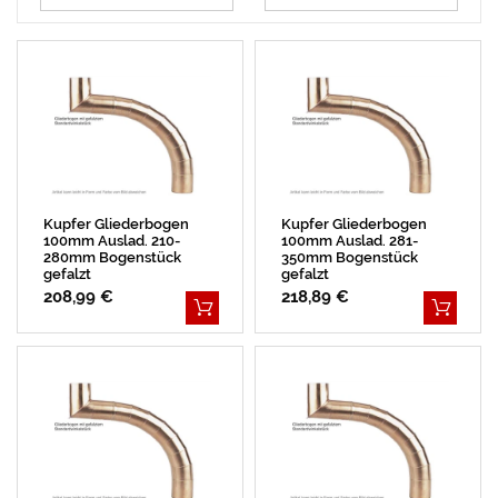
L
E
I
S
E
I
A
E
R
S
L
R
Kupfer Gliederbogen
Kupfer Gliederbogen
100mm Auslad. 210-
100mm Auslad. 281-
280mm Bogenstück
350mm Bogenstück
gefalzt
gefalzt
208,99 €
218,89 €