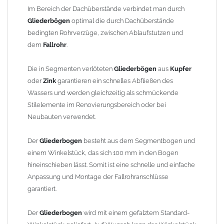
finden Sie im Shop unter "Zulage Winkelstück").
Im Bereich der Dachüberstände verbindet man durch
Gliederbögen
optimal die durch Dachüberstände
Die Ausladung wird von Mitte Stutzen bis Mitte Fallrohr
bedingten Rohrverzüge, zwischen Ablaufstutzen und
gemessen. Ab 1300mm Ausladung werden die Gliederbögen 2-
dem
Fallrohr
.
teilig geliefert.
Die in Segmenten verlöteten
Gliederbögen
aus
Kupfer
Lieferzeit: ca. 1-2 Wochen nach Zahlungseingang
oder
Zink
garantieren ein schnelles Abfließen des
Wassers und werden gleichzeitig als schmückende
Sonderanfertigung: Artikel wird kundenspezifisch angefertigt -
Stilelemente im Renovierungsbereich oder bei
keine Rücknahme möglich!
Neubauten verwendet.
Der
Gliederbogen
besteht aus dem Segmentbogen und
einem Winkelstück, das sich 100 mm in den Bogen
hineinschieben lässt. Somit ist eine schnelle und einfache
Anpassung und Montage der Fallrohranschlüsse
garantiert.
Der
Gliederbogen
wird mit einem gefalztem Standard-