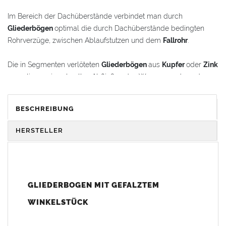
Im Bereich der Dachüberstände verbindet man durch
Gliederbögen
optimal die durch Dachüberstände bedingten
Rohrverzüge, zwischen Ablaufstutzen und dem
Fallrohr
.
Die in Segmenten verlöteten
Gliederbögen
aus
Kupfer
oder
Zink
garantieren ein schnelles Abfließen des Wassers und werden
gleichzeitig als schmückende Stilelemente im
Renovierungsbereich oder bei Neubauten verwendet.
BESCHREIBUNG
Der
Gliederbogen
besteht aus dem Segmentbogen und einem
HERSTELLER
Winkelstück, das sich 100 mm in den Bogen hineinschieben
lässt. Somit ist eine schnelle und einfache Anpassung und
Montage der Fallrohranschlüsse garantiert.
GLIEDERBOGEN MIT GEFALZTEM
Der
Gliederbogen
wird mit einem gefalztem Standard-
Winkelstück geliefert. Auf Wunsch kann das Winkelstück auch
WINKELSTÜCK
als Schmuckbogen (Schweizer, Classico, Renaissance,
Drachenkopf) geliefert werden (den Aufpreis für Schmuckbögen