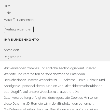
Hilfe
Links
Maße für Dachrinnen
Vertrag widerrufen
IHR KUNDENKONTO
Anmelden
Registrieren
Warenkorb
Wir verwenden Cookies und ähnliche Technologien auf unserer
Website und verarbeiten personenbezogene Daten von
Zur Kasse
Besucher:innen unserer Webseite (z.B. IP-Adresse), um z.B. Inhalte und
KONTAKT
Anzeigen zu personalisieren, Medien von Drittanbietern einzubinden
oder Zugriffe auf unsere Website zu analysieren. Die
Fa. Steffen Jost
Datenverarbeitung erfolgt erst durch gesetzte Cookies. Wir teilen
Söbrigener Weg 50
diese Daten mit Dritten, die wir in den Einstellungen benennen.
D-01796 Pirna
Die Datenverarbeitung kann mit Einwilligung oder aufgrund eines