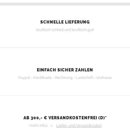
SCHNELLE LIEFERUNG
teuflisch schnell und teuflisch gut!
EINFACH SICHER ZAHLEN
Paypal - Kreditkarte - Rechnung - Lastschrift - Vorkasse
AB 300,- € VERSANDKOSTENFREI (D)*
*mehr Infos >
Liefer- und Versandkosten