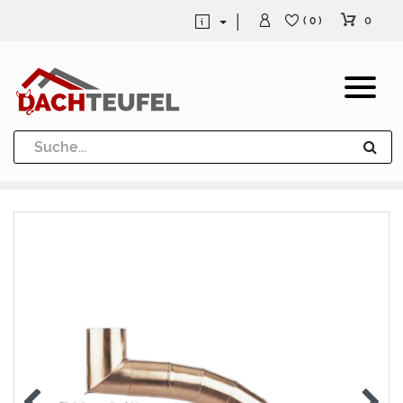
0
( 0 )
Dachrinne und Fallrohre
Werkzeuge und Löttechnik
Kugeln / Halbkugeln
Heuel Alu Dachtritte
Heuel Alu Schneefang
Kaminabdeckung