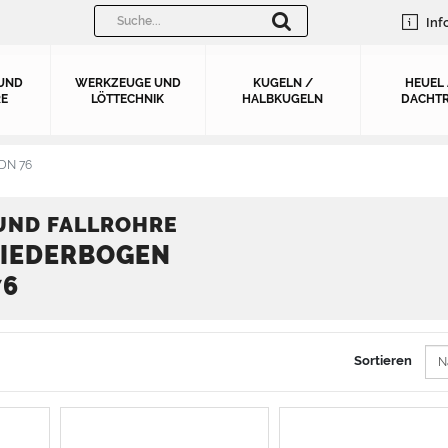
Inf
UND
WERKZEUGE UND
KUGELN /
HEUEL
E
LÖTTECHNIK
HALBKUGELN
DACHTR
 DN 76
UND FALLROHRE
LIEDERBOGEN
76
Sortieren