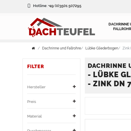
FILTER
Hotline:
+49 (0)3501 507295
FILTER
DACHRINNE 
FALLROHR
D
Dachrinne und Fallrohre
Lübke Gliederbogen
Zink
H
u
e
r
DACHRINNE 
FILTER
- LÜBKE G
r
M
c
- ZINK DN 
s
a
h
Hersteller
t
t
m
Preis
e
P
e
e
Material
l
r
r
s
Durchmesser