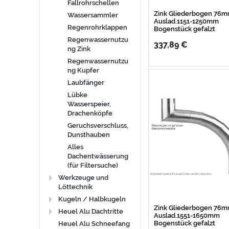
Fallrohrschellen
Zink Gliederbogen 76
Wassersammler
Auslad.1151-1250mm
Regenrohrklappen
Bogenstück gefalzt
Regenwassernutzu
337,89 €
ng Zink
Regenwassernutzu
ng Kupfer
Laubfänger
Lübke
Wasserspeier,
Drachenköpfe
Geruchsverschluss,
Dunsthauben
Alles
Dachentwässerung
(für Filtersuche)
Werkzeuge und
Löttechnik
Kugeln / Halbkugeln
Zink Gliederbogen 76
Heuel Alu Dachtritte
Auslad.1551-1650mm
Bogenstück gefalzt
Heuel Alu Schneefang