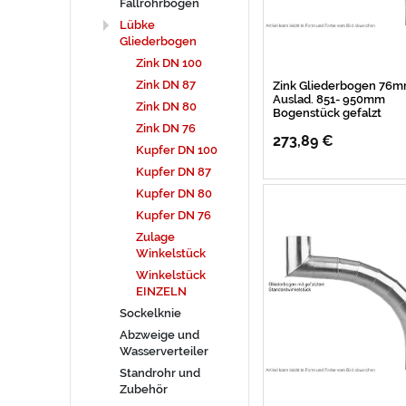
Fallrohrbogen
Lübke
Gliederbogen
Zink DN 100
Zink DN 87
Zink Gliederbogen 76
Auslad. 851- 950mm
Zink DN 80
Bogenstück gefalzt
Zink DN 76
273,89 €
Kupfer DN 100
Kupfer DN 87
Kupfer DN 80
Kupfer DN 76
Zulage
Winkelstück
Winkelstück
EINZELN
Sockelknie
Abzweige und
Wasserverteiler
Standrohr und
Zubehör