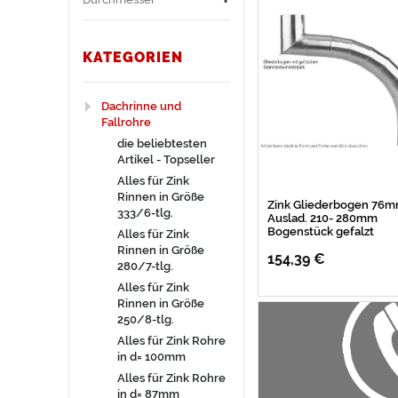
l
e
i
s
e
i
a
e
KATEGORIEN
r
s
l
r
Dachrinne und
Fallrohre
die beliebtesten
Artikel - Topseller
Alles für Zink
Rinnen in Größe
Zink Gliederbogen 76
333/6-tlg.
Auslad. 210- 280mm
Bogenstück gefalzt
Alles für Zink
Rinnen in Größe
154,39 €
280/7-tlg.
Alles für Zink
Rinnen in Größe
250/8-tlg.
Alles für Zink Rohre
in d= 100mm
Alles für Zink Rohre
in d= 87mm