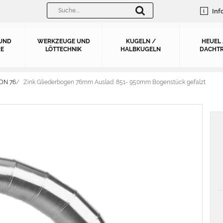
Inf
UND
WERKZEUGE UND
KUGELN /
HEUEL
E
LÖTTECHNIK
HALBKUGELN
DACHTR
 DN 76
Zink Gliederbogen 76mm Auslad. 851- 950mm Bogenstück gefalzt