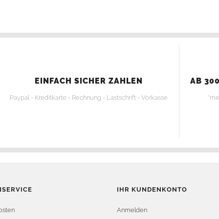
EINFACH SICHER ZAHLEN
AB 300
Paypal - Kreditkarte - Rechnung - Lastschrift - Vorkasse
*me
SERVICE
IHR KUNDENKONTO
osten
Anmelden