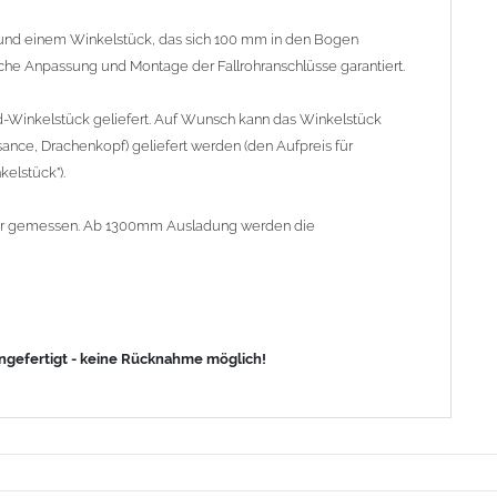
nd einem Winkelstück, das sich 100 mm in den Bogen
fache Anpassung und Montage der Fallrohranschlüsse garantiert.
d-Winkelstück geliefert. Auf Wunsch kann das Winkelstück
ance, Drachenkopf) geliefert werden (den Aufpreis für
elstück").
lrohr gemessen. Ab 1300mm Ausladung werden die
angefertigt - keine Rücknahme möglich!