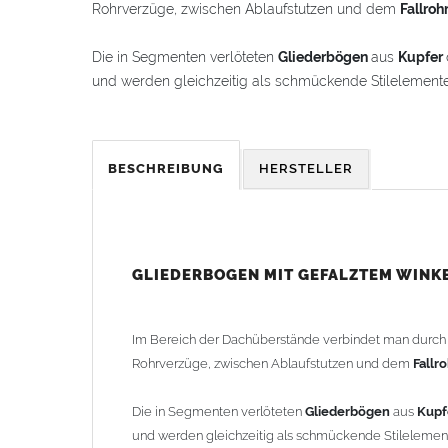
Rohrverzüge, zwischen Ablaufstutzen und dem
Fallroh
Die in Segmenten verlöteten
Gliederbögen
aus
Kupfer
und werden gleichzeitig als schmückende Stilelement
Der
Gliederbogen
besteht aus dem Segmentbogen und
hineinschieben lässt. Somit ist eine schnelle und einf
BESCHREIBUNG
HERSTELLER
Der
Gliederbogen
wird mit einem gefalztem Standard-
als Schmuckbogen (Schweizer, Classico, Renaissance, D
Schmuckbögen finden Sie im Shop unter "Zulage Winkel
GLIEDERBOGEN MIT GEFALZTEM WINK
Die Ausladung wird von Mitte Stutzen bis Mitte Fall
2-teilig geliefert.
Im Bereich der Dachüberstände verbindet man durc
Rohrverzüge, zwischen Ablaufstutzen und dem
Fallr
Lieferzeit: ca. 1-2 Wochen nach Zahlungseingang
Die in Segmenten verlöteten
Gliederbögen
aus
Kupf
Sonderanfertigung: Artikel wird kundenspezifisch ang
und werden gleichzeitig als schmückende Stileleme