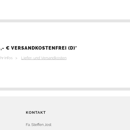
,- € VERSANDKOSTENFREI (D)*
hr Infos >
Liefer- und Versandkosten
KONTAKT
Fa. Steffen Jost