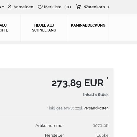
o
Anmelden
Merkliste
Warenkorb
0
( 0 )
 ALU
HEUEL ALU
KAMINABDECKUNG
ITTE
SCHNEEFANG
*
273,89 EUR
Inhalt
1
Stück
* inkl. ges. MwSt. zzgl.
Versandkosten
Artikelnummer
6076108
Hersteller
Lübke