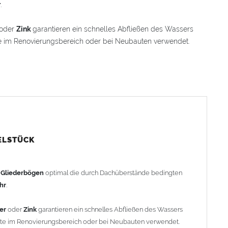
r
.
oder
Zink
garantieren ein schnelles Abfließen des Wassers
e im Renovierungsbereich oder bei Neubauten verwendet.
 einem Winkelstück, das sich 100 mm in den Bogen
ache Anpassung und Montage der Fallrohranschlüsse garantiert.
Winkelstück geliefert. Auf Wunsch kann das Winkelstück auch
rachenkopf) geliefert werden (den Aufpreis für
stück").
ELSTÜCK
rohr gemessen. Ab 1300mm Ausladung werden die Gliederbögen
h
Gliederbögen
optimal die durch Dachüberstände bedingten
ohr
.
er
oder
Zink
garantieren ein schnelles Abfließen des Wassers
efertigt - keine Rücknahme möglich!
nte im Renovierungsbereich oder bei Neubauten verwendet.