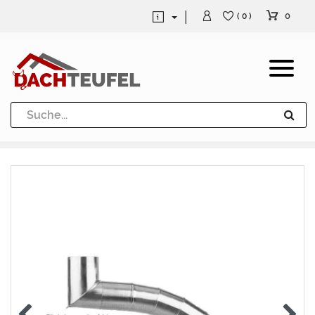
0
( 0 )
Dachrinne und Fallrohre
Werkzeuge und Löttechnik
Kugeln / Halbkugeln
Heuel Alu Dachtritte
Heuel Alu Schneefang
Kaminabdeckung