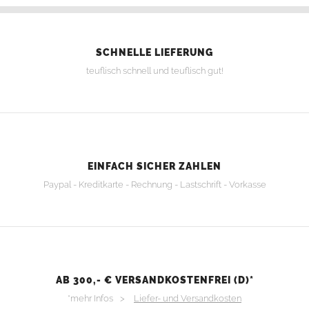
SCHNELLE LIEFERUNG
teuflisch schnell und teuflisch gut!
EINFACH SICHER ZAHLEN
Paypal - Kreditkarte - Rechnung - Lastschrift - Vorkasse
AB 300,- € VERSANDKOSTENFREI (D)*
*mehr Infos >
Liefer- und Versandkosten