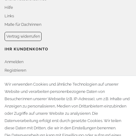
Hilfe
Links
Maße für Dachrinnen
Vertrag widerrufen
IHR KUNDENKONTO
Anmelden
Registrieren
Warenkorb
Wir verwenden Cookies und ähnliche Technologien auf unserer
Website und verarbeiten personenbezogene Daten von
Zur Kasse
Besucher:innen unserer Webseite (z.B. IP-Adresse), um z.B. Inhalte und
KONTAKT
Anzeigen zu personalisieren, Medien von Drittanbietern einzubinden
oder Zugriffe auf unsere Website zu analysieren. Die
Fa. Steffen Jost
Datenverarbeitung erfolgt erst durch gesetzte Cookies. Wir teilen
Söbrigener Weg 50
diese Daten mit Dritten, die wir in den Einstellungen benennen.
D-01796 Pirna
Die Datenverarbeitung kann mit Einwilligung oder aufgrund eines