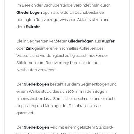
finden Sie im Shop unter "Zulage Winkelstück").
Im Bereich der Dachüberstände verbindet man durch
Gliederbögen
optimal die durch Dachüberstände
Die Ausladung wird von Mitte Stutzen bis Mitte Fallrohr
bedingten Rohrverzüge, zwischen Ablaufstutzen und
gemessen. Ab 1300mm Ausladung werden die Gliederbögen 2-
dem
Fallrohr
.
teilig geliefert.
Die in Segmenten verlöteten
Gliederbögen
aus
Kupfer
Lieferzeit: ca. 1-2 Wochen nach Zahlungseingang
oder
Zink
garantieren ein schnelles Abfließen des
Wassers und werden gleichzeitig als schmückende
Sonderanfertigung: Artikel wird kundenspezifisch angefertigt -
Stilelemente im Renovierungsbereich oder bei
keine Rücknahme möglich!
Neubauten verwendet.
Der
Gliederbogen
besteht aus dem Segmentbogen und
einem Winkelstück, das sich 100 mm in den Bogen
hineinschieben lässt. Somit ist eine schnelle und einfache
Anpassung und Montage der Fallrohranschlüsse
garantiert.
Der
Gliederbogen
wird mit einem gefalztem Standard-