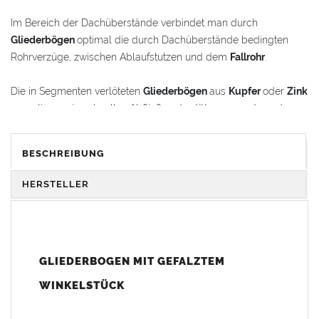
Im Bereich der Dachüberstände verbindet man durch
Gliederbögen
optimal die durch Dachüberstände bedingten
Rohrverzüge, zwischen Ablaufstutzen und dem
Fallrohr
.
Die in Segmenten verlöteten
Gliederbögen
aus
Kupfer
oder
Zink
garantieren ein schnelles Abfließen des Wassers und werden
gleichzeitig als schmückende Stilelemente im
Renovierungsbereich oder bei Neubauten verwendet.
BESCHREIBUNG
Der
Gliederbogen
besteht aus dem Segmentbogen und einem
HERSTELLER
Winkelstück, das sich 100 mm in den Bogen hineinschieben
lässt. Somit ist eine schnelle und einfache Anpassung und
Montage der Fallrohranschlüsse garantiert.
GLIEDERBOGEN MIT GEFALZTEM
Der
Gliederbogen
wird mit einem gefalztem Standard-
Winkelstück geliefert. Auf Wunsch kann das Winkelstück auch
WINKELSTÜCK
als Schmuckbogen (Schweizer, Classico, Renaissance,
Drachenkopf) geliefert werden (den Aufpreis für Schmuckbögen