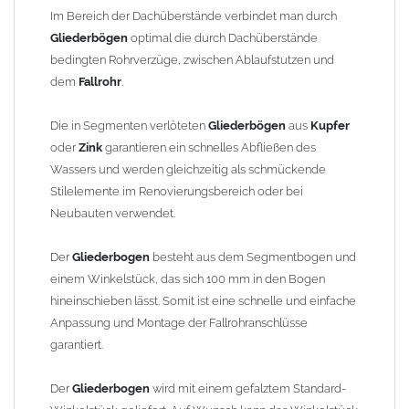
finden Sie im Shop unter "Zulage Winkelstück").
Im Bereich der Dachüberstände verbindet man durch
Gliederbögen
optimal die durch Dachüberstände
Die Ausladung wird von Mitte Stutzen bis Mitte Fallrohr
bedingten Rohrverzüge, zwischen Ablaufstutzen und
gemessen. Ab 1300mm Ausladung werden die Gliederbögen 2-
dem
Fallrohr
.
teilig geliefert.
Die in Segmenten verlöteten
Gliederbögen
aus
Kupfer
Lieferzeit: ca. 1-2 Wochen nach Zahlungseingang
oder
Zink
garantieren ein schnelles Abfließen des
Wassers und werden gleichzeitig als schmückende
Sonderanfertigung: Artikel wird kundenspezifisch angefertigt -
Stilelemente im Renovierungsbereich oder bei
keine Rücknahme möglich!
Neubauten verwendet.
Der
Gliederbogen
besteht aus dem Segmentbogen und
einem Winkelstück, das sich 100 mm in den Bogen
hineinschieben lässt. Somit ist eine schnelle und einfache
Anpassung und Montage der Fallrohranschlüsse
garantiert.
Der
Gliederbogen
wird mit einem gefalztem Standard-