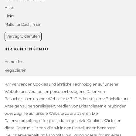
Hilfe
Links
Maße für Dachrinnen
Vertrag widerrufen
IHR KUNDENKONTO
Anmelden
Registrieren
Warenkorb
Wir verwenden Cookies und ähnliche Technologien auf unserer
Website und verarbeiten personenbezogene Daten von
Zur Kasse
Besucher:innen unserer Webseite (z.B. IP-Adresse), um z.B. Inhalte und
KONTAKT
Anzeigen zu personalisieren, Medien von Drittanbietern einzubinden
oder Zugriffe auf unsere Website zu analysieren. Die
Fa. Steffen Jost
Datenverarbeitung erfolgt erst durch gesetzte Cookies. Wir teilen
Söbrigener Weg 50
diese Daten mit Dritten, die wir in den Einstellungen benennen.
D-01796 Pirna
Die Datenverarbeitung kann mit Einwilligung oder aufgrund eines