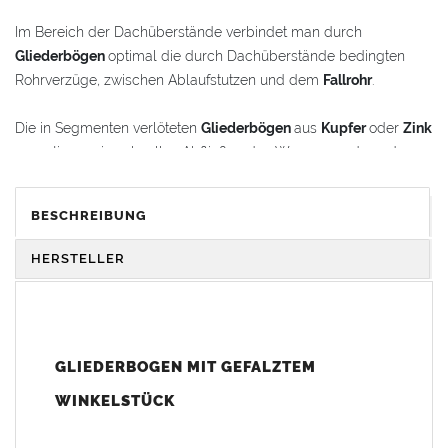
Im Bereich der Dachüberstände verbindet man durch
Gliederbögen
optimal die durch Dachüberstände bedingten
Rohrverzüge, zwischen Ablaufstutzen und dem
Fallrohr
.
Die in Segmenten verlöteten
Gliederbögen
aus
Kupfer
oder
Zink
garantieren ein schnelles Abfließen des Wassers und werden
gleichzeitig als schmückende Stilelemente im
Renovierungsbereich oder bei Neubauten verwendet.
BESCHREIBUNG
Der
Gliederbogen
besteht aus dem Segmentbogen und einem
HERSTELLER
Winkelstück, das sich 100 mm in den Bogen hineinschieben
lässt. Somit ist eine schnelle und einfache Anpassung und
Montage der Fallrohranschlüsse garantiert.
GLIEDERBOGEN MIT GEFALZTEM
Der
Gliederbogen
wird mit einem gefalztem Standard-
Winkelstück geliefert. Auf Wunsch kann das Winkelstück auch
WINKELSTÜCK
als Schmuckbogen (Schweizer, Classico, Renaissance,
Drachenkopf) geliefert werden (den Aufpreis für Schmuckbögen