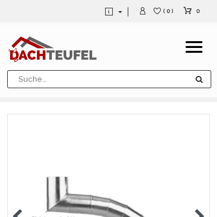
0
( 0 )
Dachrinne und Fallrohre
Werkzeuge und Löttechnik
Kugeln / Halbkugeln
Heuel Alu Dachtritte
Heuel Alu Schneefang
Kaminabdeckung