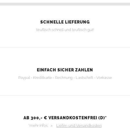
SCHNELLE LIEFERUNG
teuflisch schnell und teuflisch gut!
EINFACH SICHER ZAHLEN
Paypal - Kreditkarte - Rechnung - Lastschrift - Vorkasse
AB 300,- € VERSANDKOSTENFREI (D)*
*mehr Infos >
Liefer- und Versandkosten