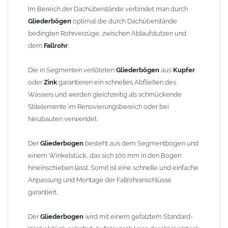
finden Sie im Shop unter "Zulage Winkelstück").
Im Bereich der Dachüberstände verbindet man durch
Gliederbögen
optimal die durch Dachüberstände
Die Ausladung wird von Mitte Stutzen bis Mitte Fallrohr
bedingten Rohrverzüge, zwischen Ablaufstutzen und
gemessen. Ab 1300mm Ausladung werden die Gliederbögen 2-
dem
Fallrohr
.
teilig geliefert.
Die in Segmenten verlöteten
Gliederbögen
aus
Kupfer
Lieferzeit: ca. 1-2 Wochen nach Zahlungseingang
oder
Zink
garantieren ein schnelles Abfließen des
Wassers und werden gleichzeitig als schmückende
Sonderanfertigung: Artikel wird kundenspezifisch angefertigt -
Stilelemente im Renovierungsbereich oder bei
keine Rücknahme möglich!
Neubauten verwendet.
Der
Gliederbogen
besteht aus dem Segmentbogen und
einem Winkelstück, das sich 100 mm in den Bogen
hineinschieben lässt. Somit ist eine schnelle und einfache
Anpassung und Montage der Fallrohranschlüsse
garantiert.
Der
Gliederbogen
wird mit einem gefalztem Standard-