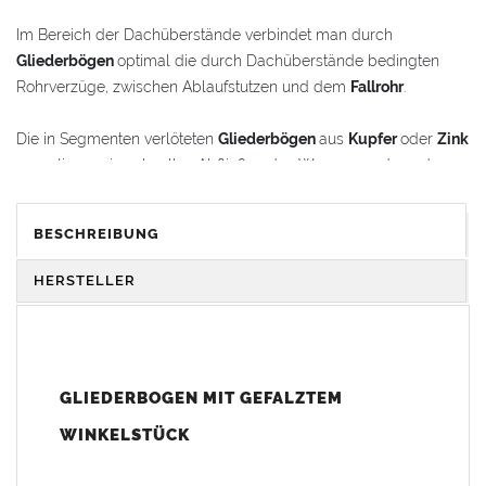
Im Bereich der Dachüberstände verbindet man durch
Gliederbögen
optimal die durch Dachüberstände bedingten
Rohrverzüge, zwischen Ablaufstutzen und dem
Fallrohr
.
Die in Segmenten verlöteten
Gliederbögen
aus
Kupfer
oder
Zink
garantieren ein schnelles Abfließen des Wassers und werden
gleichzeitig als schmückende Stilelemente im
Renovierungsbereich oder bei Neubauten verwendet.
BESCHREIBUNG
Der
Gliederbogen
besteht aus dem Segmentbogen und einem
HERSTELLER
Winkelstück, das sich 100 mm in den Bogen hineinschieben
lässt. Somit ist eine schnelle und einfache Anpassung und
Montage der Fallrohranschlüsse garantiert.
GLIEDERBOGEN MIT GEFALZTEM
Der
Gliederbogen
wird mit einem gefalztem Standard-
Winkelstück geliefert. Auf Wunsch kann das Winkelstück auch
WINKELSTÜCK
als Schmuckbogen (Schweizer, Classico, Renaissance,
Drachenkopf) geliefert werden (den Aufpreis für Schmuckbögen