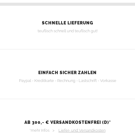
SCHNELLE LIEFERUNG
teuflisch schnell und teuflisch gut!
EINFACH SICHER ZAHLEN
Paypal - Kreditkarte - Rechnung - Lastschrift - Vorkasse
AB 300,- € VERSANDKOSTENFREI (D)*
*mehr Infos >
Liefer- und Versandkosten