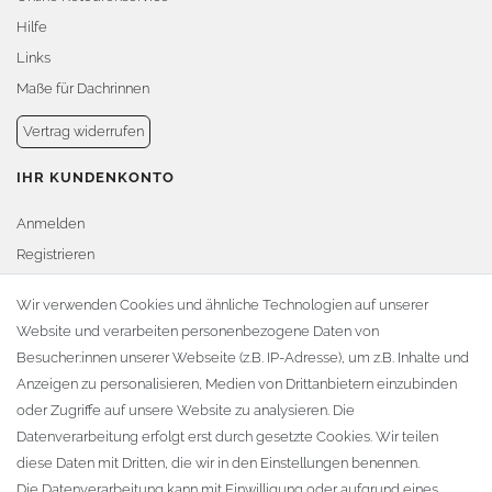
Hilfe
Links
Maße für Dachrinnen
Vertrag widerrufen
IHR KUNDENKONTO
Anmelden
Registrieren
Warenkorb
Wir verwenden Cookies und ähnliche Technologien auf unserer
Website und verarbeiten personenbezogene Daten von
Zur Kasse
Besucher:innen unserer Webseite (z.B. IP-Adresse), um z.B. Inhalte und
KONTAKT
Anzeigen zu personalisieren, Medien von Drittanbietern einzubinden
oder Zugriffe auf unsere Website zu analysieren. Die
Fa. Steffen Jost
Datenverarbeitung erfolgt erst durch gesetzte Cookies. Wir teilen
Söbrigener Weg 50
diese Daten mit Dritten, die wir in den Einstellungen benennen.
D-01796 Pirna
Die Datenverarbeitung kann mit Einwilligung oder aufgrund eines