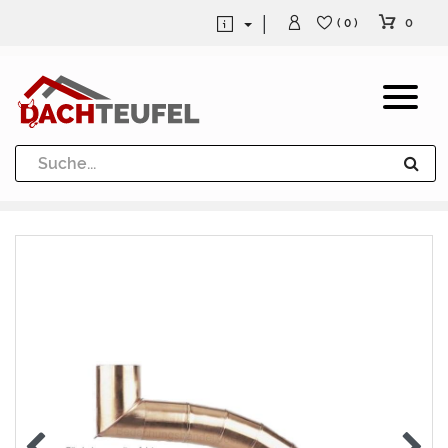
0
( 0 )
Dachrinne und Fallrohre
Werkzeuge und Löttechnik
Kugeln / Halbkugeln
Heuel Alu Dachtritte
Heuel Alu Schneefang
Kaminabdeckung