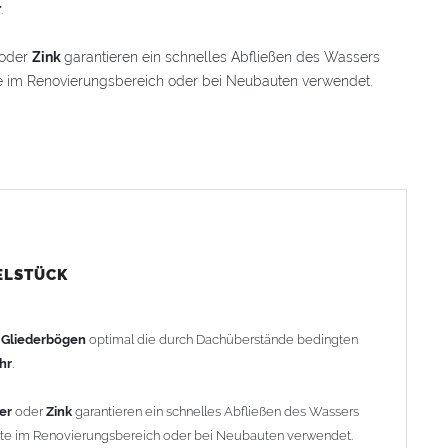
r
.
oder
Zink
garantieren ein schnelles Abfließen des Wassers
e im Renovierungsbereich oder bei Neubauten verwendet.
 einem Winkelstück, das sich 100 mm in den Bogen
ache Anpassung und Montage der Fallrohranschlüsse garantiert.
Winkelstück geliefert. Auf Wunsch kann das Winkelstück auch
rachenkopf) geliefert werden (den Aufpreis für
stück").
ELSTÜCK
rohr gemessen. Ab 1300mm Ausladung werden die Gliederbögen
h
Gliederbögen
optimal die durch Dachüberstände bedingten
ohr
.
er
oder
Zink
garantieren ein schnelles Abfließen des Wassers
efertigt - keine Rücknahme möglich!
nte im Renovierungsbereich oder bei Neubauten verwendet.