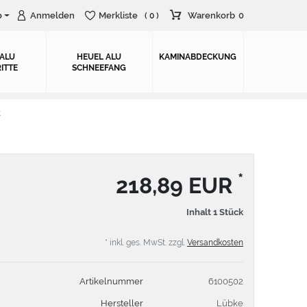
o
Anmelden
Merkliste
Warenkorb
0
( 0 )
 ALU
HEUEL ALU
KAMINABDECKUNG
ITTE
SCHNEEFANG
t
*
218,89 EUR
Inhalt
1
Stück
* inkl. ges. MwSt. zzgl.
Versandkosten
Artikelnummer
6100502
Hersteller
Lübke