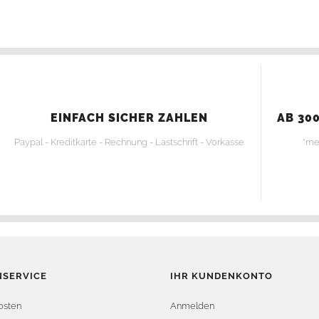
EINFACH SICHER ZAHLEN
AB 300
Paypal - Kreditkarte - Rechnung - Lastschrift - Vorkasse
*me
SERVICE
IHR KUNDENKONTO
osten
Anmelden