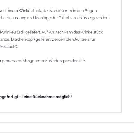
nd einem Winkelstück, das sich 100 mm in den Bogen
fache Anpassung und Montage der Fallrohranschlüsse garantiert.
d-Winkelstück geliefert. Auf Wunsch kann das Winkelstück
ance, Drachenkopf) geliefert werden (den Aufpreis für
elstück").
lrohr gemessen. Ab 1300mm Ausladung werden die
angefertigt - keine Rücknahme möglich!