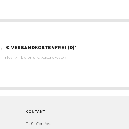
,- € VERSANDKOSTENFREI (D)*
hr Infos >
Liefer- und Versandkosten
KONTAKT
Fa. Steffen Jost