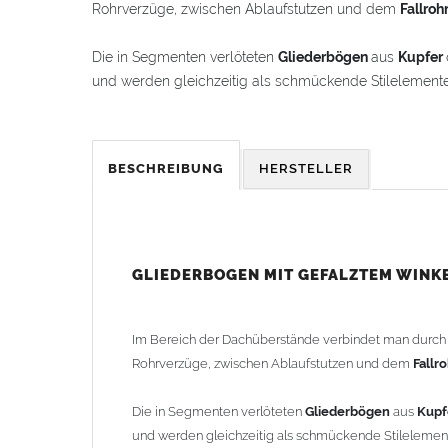
Rohrverzüge, zwischen Ablaufstutzen und dem
Fallroh
Die in Segmenten verlöteten
Gliederbögen
aus
Kupfer
und werden gleichzeitig als schmückende Stilelement
Der
Gliederbogen
besteht aus dem Segmentbogen und
hineinschieben lässt. Somit ist eine schnelle und einf
BESCHREIBUNG
HERSTELLER
Der
Gliederbogen
wird mit einem gefalztem Standard-
als Schmuckbogen (Schweizer, Classico, Renaissance, D
Schmuckbögen finden Sie im Shop unter "Zulage Winkel
GLIEDERBOGEN MIT GEFALZTEM WINK
Die Ausladung wird von Mitte Stutzen bis Mitte Fall
2-teilig geliefert.
Im Bereich der Dachüberstände verbindet man durc
Rohrverzüge, zwischen Ablaufstutzen und dem
Fallr
Lieferzeit: ca. 1-2 Wochen nach Zahlungseingang
Die in Segmenten verlöteten
Gliederbögen
aus
Kupf
Sonderanfertigung: Artikel wird kundenspezifisch ang
und werden gleichzeitig als schmückende Stileleme