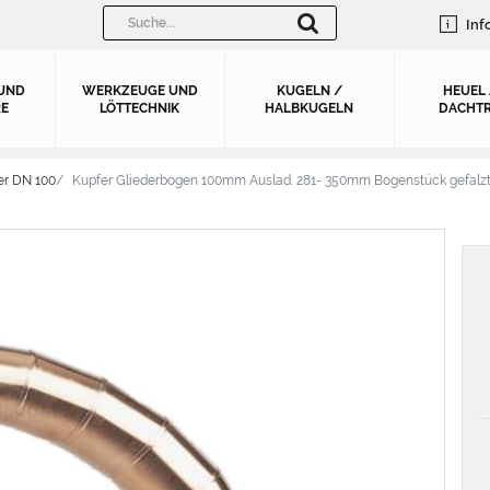
Inf
UND
WERKZEUGE UND
KUGELN /
HEUEL
E
LÖTTECHNIK
HALBKUGELN
DACHTR
er DN 100
Kupfer Gliederbogen 100mm Auslad. 281- 350mm Bogenstück gefalz