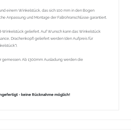
nd einem Winkelstück, das sich 100 mm in den Bogen
fache Anpassung und Montage der Fallrohranschlüsse garantiert.
d-Winkelstück geliefert. Auf Wunsch kann das Winkelstück
ance, Drachenkopf) geliefert werden (den Aufpreis für
elstück").
lrohr gemessen. Ab 1300mm Ausladung werden die
angefertigt - keine Rücknahme möglich!