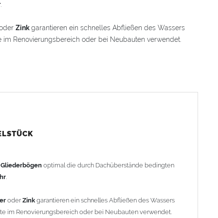
r
.
oder
Zink
garantieren ein schnelles Abfließen des Wassers
e im Renovierungsbereich oder bei Neubauten verwendet.
 einem Winkelstück, das sich 100 mm in den Bogen
ache Anpassung und Montage der Fallrohranschlüsse garantiert.
Winkelstück geliefert. Auf Wunsch kann das Winkelstück auch
rachenkopf) geliefert werden (den Aufpreis für
stück").
ELSTÜCK
rohr gemessen. Ab 1300mm Ausladung werden die Gliederbögen
h
Gliederbögen
optimal die durch Dachüberstände bedingten
ohr
.
er
oder
Zink
garantieren ein schnelles Abfließen des Wassers
efertigt - keine Rücknahme möglich!
nte im Renovierungsbereich oder bei Neubauten verwendet.