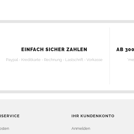
EINFACH SICHER ZAHLEN
AB 300
Paypal - Kreditkarte - Rechnung - Lastschrift - Vorkasse
*me
SERVICE
IHR KUNDENKONTO
osten
Anmelden