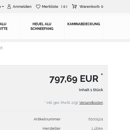
o
Anmelden
Merkliste
Warenkorb
0
( 0 )
 ALU
HEUEL ALU
KAMINABDECKUNG
ITTE
SCHNEEFANG
zt
*
797,69 EUR
Inhalt
1
Stück
* inkl. ges. MwSt. zzgl.
Versandkosten
Artikelnummer
6100524
Hersteller
Lübke