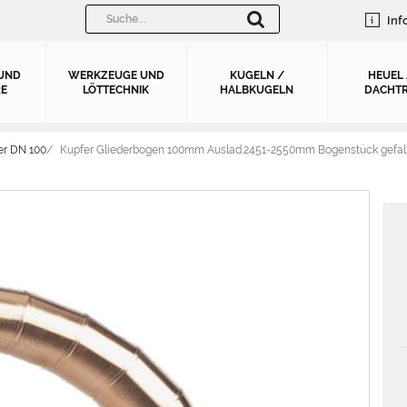
Inf
UND
WERKZEUGE UND
KUGELN /
HEUEL
E
LÖTTECHNIK
HALBKUGELN
DACHTR
er DN 100
Kupfer Gliederbogen 100mm Auslad.2451-2550mm Bogenstück gefal