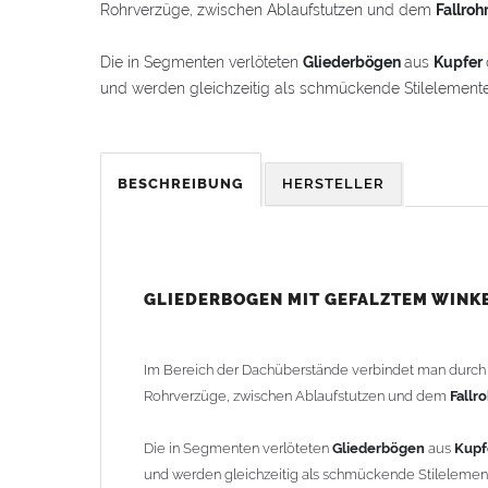
Rohrverzüge, zwischen Ablaufstutzen und dem
Fallroh
Die in Segmenten verlöteten
Gliederbögen
aus
Kupfer
und werden gleichzeitig als schmückende Stilelement
Der
Gliederbogen
besteht aus dem Segmentbogen und
hineinschieben lässt. Somit ist eine schnelle und einf
BESCHREIBUNG
HERSTELLER
Der
Gliederbogen
wird mit einem gefalztem Standard-
als Schmuckbogen (Schweizer, Classico, Renaissance, D
Schmuckbögen finden Sie im Shop unter "Zulage Winkel
GLIEDERBOGEN MIT GEFALZTEM WINK
Die Ausladung wird von Mitte Stutzen bis Mitte Fall
2-teilig geliefert.
Im Bereich der Dachüberstände verbindet man durc
Rohrverzüge, zwischen Ablaufstutzen und dem
Fallr
Lieferzeit: ca. 1-2 Wochen nach Zahlungseingang
Die in Segmenten verlöteten
Gliederbögen
aus
Kupf
Sonderanfertigung: Artikel wird kundenspezifisch ang
und werden gleichzeitig als schmückende Stileleme