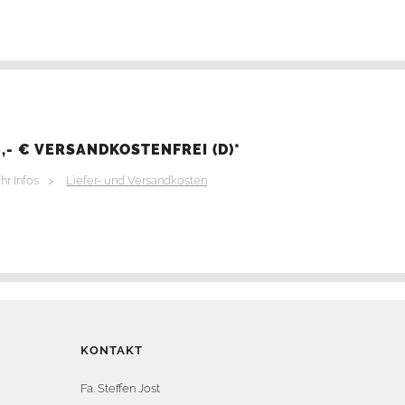
,- € VERSANDKOSTENFREI (D)*
hr Infos >
Liefer- und Versandkosten
KONTAKT
Fa. Steffen Jost