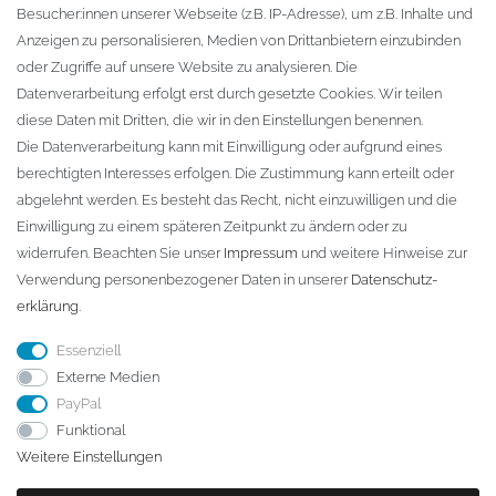
Besucher:innen unserer Webseite (z.B. IP-Adresse), um z.B. Inhalte und
KONTAKT
Anzeigen zu personalisieren, Medien von Drittanbietern einzubinden
oder Zugriffe auf unsere Website zu analysieren. Die
Fa. Steffen Jost
Datenverarbeitung erfolgt erst durch gesetzte Cookies. Wir teilen
Söbrigener Weg 50
diese Daten mit Dritten, die wir in den Einstellungen benennen.
D-01796 Pirna
Die Datenverarbeitung kann mit Einwilligung oder aufgrund eines
berechtigten Interesses erfolgen. Die Zustimmung kann erteilt oder
abgelehnt werden. Es besteht das Recht, nicht einzuwilligen und die
Telefon:
+49 (0)3501 507295
Einwilligung zu einem späteren Zeitpunkt zu ändern oder zu
info@dach-teufel.de
widerrufen. Beachten Sie unser
Impressum
und weitere Hinweise zur
Verwendung personenbezogener Daten in unserer
Daten­schutz­
erklärung
.
Essenziell
Externe Medien
PayPal
Funktional
Weitere Einstellungen