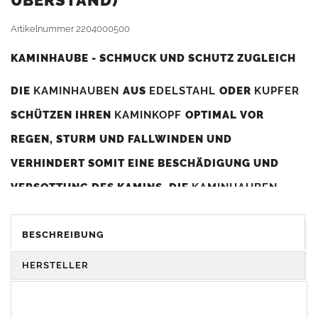
BERSTAND)
Artikelnummer
2204000500
KAMINHAUBE - SCHMUCK UND SCHUTZ ZUGLEICH
DIE
KAMINHAUBEN
AUS
EDELSTAHL
ODER
KUPFER
SCHÜTZEN IHREN
KAMINKOPF
OPTIMAL VOR
REGEN, STURM UND FALLWINDEN UND
VERHINDERT SOMIT EINE BESCHÄDIGUNG UND
VERSOTTUNG DES KAMINS. DIE
KAMINHAUBEN
VERBESSERN DIE ZUGLEISTUNG DES
KAMINS
UND
DIENEN GLEICHZEITIG ALS GESTALTERISCHES
BESCHREIBUNG
ELEMENT ZUR VERSCHÖNERUNG DES BAUWERKS.
HERSTELLER
Was sollten Sie beim Kauf beachten?