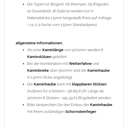
Die Typen 02 (Bogen), 06 (Krempe), 09 (Pagode),
Zum Bild vergößern, bitte auf das Bild klicken!
10 (Sauerland), 16 (Galicia) werden nur in
Materialdicke 1,5mm hergestellt (Preis auf Anfrage
= ca. 2-3-fache vom 1,5mm Standardpreis)
allgemeine Informationen:
Ab einer
Kaminlänge
von 1200mm werden 6
Kaminstützen
geliefert.
Bei der Kombination mit
Wetterfahne
und
Kaminbreite
über 900mm wird die
Kaminhaube
in 1,5mm Dicke angefertigt.
Die
Kaminhaube
kann mit
klappbaren Stützen
(Aufpreis für 4 Stützen = 96,89 EUR, Länge ab
1200mm 6 Stützen = 145,39 EUR) geliefert werden.
Bitte besprechen Sie den Einbau der
Kaminhaube
mit Ihrem zuständigen
Schornsteinfeger
.