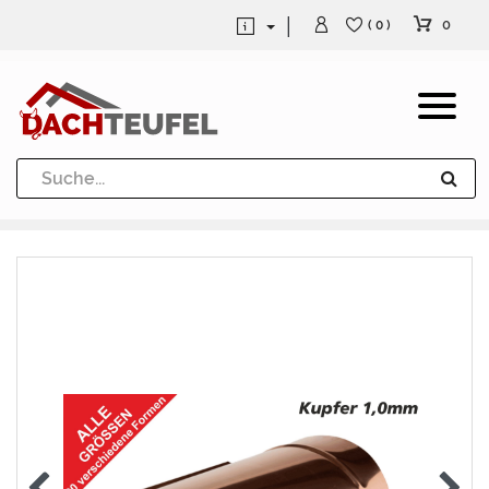
0
( 0 )
Dachrinne und Fallrohre
Werkzeuge und Löttechnik
Kugeln / Halbkugeln
Heuel Alu Dachtritte
Heuel Alu Schneefang
Kaminabdeckung