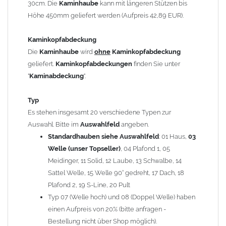
30cm. Die
Kaminhaube
kann mit längeren Stützen bis
Kaminstützen
geliefert.
Höhe 450mm geliefert werden (Aufpreis 42,89 EUR).
Bei der Kombination mit
Wetterfahne
und
Kaminbreite
über 900mm wird die
Kaminhaube
in 1,5mm Dicke
Kaminkopfabdeckung
angefertigt.
Die
Kaminhaube
wird
ohne
Kaminkopfabdeckung
Die
Kaminhaube
kann mit
klappbaren Stützen
(Aufpreis
geliefert.
Kaminkopfabdeckungen
finden Sie unter
für 4 Stützen = 96,89 EUR, Länge ab 1200mm 6 Stützen =
"
Kaminabdeckung
".
145,39 EUR) geliefert werden.
Bitte besprechen Sie den Einbau der
Kaminhaube
mit
Typ
Ihrem zuständigen
Schornsteinfeger
.
Es stehen insgesamt 20 verschiedene Typen zur
Auswahl. Bitte im
Auswahlfeld
angeben.
Hinweis: Für
Standardhauben siehe Auswahlfeld
Kaminhauben
und
Kaminabdeckungen
: 01 Haus,
können wir
03
leider
keine
Nachnahme anbieten!
Welle (unser Topseller)
, 04 Plafond 1, 05
Meidinger, 11 Solid, 12 Laube, 13 Schwalbe, 14
Lieferzeit: ca. 1-2 Wochen nach Zahlungseingang
Sattel Welle, 15 Welle 90° gedreht, 17 Dach, 18
Plafond 2, 19 S-Line, 20 Pult
Sonderanfertigung: Die Kaminhaube wird kundenspezifisch
Typ 07 (Welle hoch) und 08 (Doppel Welle) haben
angefertigt - keine Rücknahme möglich!
einen Aufpreis von 20% (bitte anfragen -
Bestellung nicht über Shop möglich).