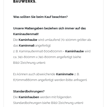
BAUWERKS.
100mm
bis 1000mm Kaminbreite: Abstand vom Kaminrand ca.
120mm
Was sollten Sie beim Kauf beachten?
ab 1000mm Kaminbreite: Abstand vom Kaminrand ca.
140mm
Unsere Maßangaben beziehen sich immer auf das
Andere Bohrmaße sind auf Anfrage möglich (Aufpreis
Kaminaußenmaß!
Sonderbohrung 55,99 EUR).
Die
Kaminhaube
wird umlaufend 70-100mm größer als
das
Kaminmaß
angefertigt
z. B. Kaminaußenmaß 600x600mm =
Kaminhaube
wird
Befestigung/Stützen
ca. 740-800mm x 740-800mm angefertigt (siehe
Die
Kaminhaube
wird inkl.
Edelstahl
Befestigungsmaterial
Bild/Zeichnung unten).
geliefert. Die Standardflachstützen sind aus
Edelstahl
(40x4mm)
und haben eine Höhe von 17cm. Die Höhe der Kaminhaube
Es können auch abweichende
Kaminmaße
z. B.
beträgt ca. 25cm bis 30cm. Die
Kaminhaube
kann mit längeren
670mmx880mm angefertigt werden (bitte anfragen).
Stützen bis Höhe 450mm geliefert werden (Aufpreis 42,89 EUR).
Standardbohrungen?
Kaminkopfabdeckung
Die
Kaminhauben
werden mit folgenden
Die
Kaminhaube
wird
ohne
Kaminkopfabdeckung
geliefert.
Standardbohrungen (siehe Bild/Zeichnung unten)
Kaminkopfabdeckungen
finden Sie unter "
Kaminabdeckung
".