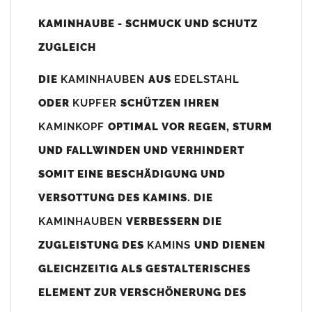
Unsere Maßangaben beziehen sich immer auf das
KAMINHAUBE - SCHMUCK UND SCHUTZ
Kaminaußenmaß!
ZUGLEICH
Die
Kaminhaube
wird umlaufend 70-100mm größer als das
Kaminmaß
angefertigt
DIE
KAMINHAUBEN
AUS
EDELSTAHL
z. B. Kaminaußenmaß 600x600mm =
Kaminhaube
wird ca. 740-
ODER
KUPFER
SCHÜTZEN IHREN
800mm x 740-800mm angefertigt (siehe Bild/Zeichnung unten).
KAMINKOPF
OPTIMAL VOR REGEN, STURM
Es können auch abweichende
Kaminmaße
z. B. 670mmx880mm
UND FALLWINDEN UND VERHINDERT
angefertigt werden (bitte anfragen).
SOMIT EINE BESCHÄDIGUNG UND
Standardbohrungen?
VERSOTTUNG DES KAMINS. DIE
Die
Kaminhauben
werden mit folgenden Standardbohrungen
KAMINHAUBEN
VERBESSERN DIE
(siehe Bild/Zeichnung unten) angefertigt. Sollten die Bohrungen
nicht passen dann bitte
"ohne"
Bohrungen (Auswahlfeld)
ZUGLEISTUNG DES
KAMINS
UND DIENEN
bestellen.
GLEICHZEITIG ALS GESTALTERISCHES
bis 500mm Kaminbreite: Abstand vom Kaminrand ca.
80mm
ELEMENT ZUR VERSCHÖNERUNG DES
bis 800mm Kaminbreite: Abstand vom Kaminrand ca.