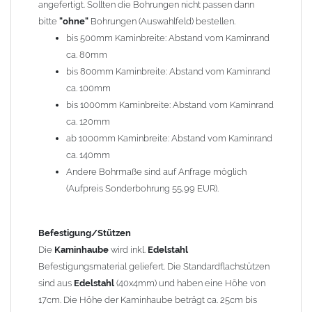
angefertigt. Sollten die Bohrungen nicht passen dann
bitte
"ohne"
Bohrungen (Auswahlfeld) bestellen.
Typ
bis 500mm Kaminbreite: Abstand vom Kaminrand
Es stehen insgesamt 20 verschiedene Typen zur Auswahl. Bitte
ca. 80mm
im
Auswahlfeld
angeben.
bis 800mm Kaminbreite: Abstand vom Kaminrand
Standardhauben siehe Auswahlfeld
: 01 Haus,
03 Welle
ca. 100mm
(unser Topseller)
, 04 Plafond 1, 05 Meidinger, 11 Solid, 12
bis 1000mm Kaminbreite: Abstand vom Kaminrand
Laube, 13 Schwalbe, 14 Sattel Welle, 15 Welle 90° gedreht,
ca. 120mm
17 Dach, 18 Plafond 2, 19 S-Line, 20 Pult
ab 1000mm Kaminbreite: Abstand vom Kaminrand
Typ 07 (Welle hoch) und 08 (Doppel Welle) haben einen
ca. 140mm
Aufpreis von 20% (bitte anfragen - Bestellung nicht über
Andere Bohrmaße sind auf Anfrage möglich
Shop möglich).
(Aufpreis Sonderbohrung 55,99 EUR).
Die Typen 02 (Bogen), 06 (Krempe), 09 (Pagode), 10
(Sauerland), 16 (Galicia) werden nur in Materialdicke
1,5mm hergestellt (Preis auf Anfrage = ca. 2-3-fache vom
Befestigung/Stützen
1,5mm Standardpreis)
Die
Kaminhaube
wird inkl.
Edelstahl
Befestigungsmaterial geliefert. Die Standardflachstützen
sind aus
Edelstahl
(40x4mm) und haben eine Höhe von
allgemeine Informationen:
17cm. Die Höhe der Kaminhaube beträgt ca. 25cm bis
Ab einer
Kaminlänge
von 1200mm werden 6