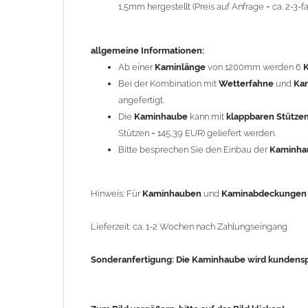
1,5mm hergestellt (Preis auf Anfrage = ca. 2-3
Sonderanfertigung: Die Kaminhaube wird kundenspezi
allgemeine Informationen:
Zum Bild vergößern, bitte auf das Bild klicken!
Ab einer
Kaminlänge
von 1200mm werden 6
Bei der Kombination mit
Wetterfahne
und
Ka
angefertigt.
Die
Kaminhaube
kann mit
klappbaren Stütze
Stützen = 145,39 EUR) geliefert werden.
Bitte besprechen Sie den Einbau der
Kaminh
Hinweis: Für
Kaminhauben
und
Kaminabdeckunge
Lieferzeit: ca. 1-2 Wochen nach Zahlungseingang
Sonderanfertigung: Die Kaminhaube wird kundenspe