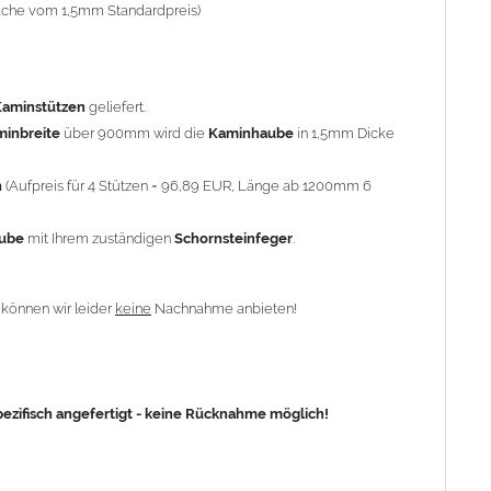
-fache vom 1,5mm Standardpreis)
fisch angefertigt - keine Rücknahme möglich!
Kaminstützen
geliefert.
minbreite
über 900mm wird die
Kaminhaube
in 1,5mm Dicke
n
(Aufpreis für 4 Stützen = 96,89 EUR, Länge ab 1200mm 6
aube
mit Ihrem zuständigen
Schornsteinfeger
.
n
können wir leider
keine
Nachnahme anbieten!
zifisch angefertigt - keine Rücknahme möglich!