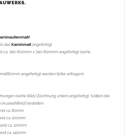
nd ca. 80mm
BAUWERKS.
nd ca. 100mm
and ca. 120mm
nd ca. 140mm
preis Sonderbohrung 55,99 EUR).
 Kaminaußenmaß!
ls das
Kaminmaß
angefertigt
rd ca. 740-800mm x 740-800mm angefertigt (siehe
al geliefert. Die Standardflachstützen sind aus
Edelstahl
r Kaminhaube beträgt ca. 25cm bis 30cm. Die
Kaminhaube
erden (Aufpreis 42,89 EUR).
mmx880mm angefertigt werden (bitte anfragen).
efert.
Kaminkopfabdeckungen
finden Sie unter
ungen (siehe Bild/Zeichnung unten) angefertigt. Sollten die
(Auswahlfeld) bestellen.
and ca. 80mm
and ca. 100mm
l. Bitte im
Auswahlfeld
angeben.
rand ca. 120mm
 Welle (unser Topseller)
, 04 Plafond 1, 05 Meidinger, 11 Solid,
and ca. 140mm