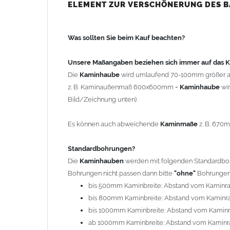
bis 500mm Kaminbreite: Abstand vom Kaminra
ELEMENT ZUR VERSCHÖNERUNG DES 
bis 800mm Kaminbreite: Abstand vom Kaminra
bis 1000mm Kaminbreite: Abstand vom Kaminr
Was sollten Sie beim Kauf beachten?
ab 1000mm Kaminbreite: Abstand vom Kaminra
Andere Bohrmaße sind auf Anfrage möglich (Auf
Unsere Maßangaben beziehen sich immer auf das
Die
Kaminhaube
wird umlaufend 70-100mm größer a
Befestigung/Stützen
z. B. Kaminaußenmaß 600x600mm =
Kaminhaube
wi
Die
Kaminhaube
wird inkl.
Edelstahl
Befestigungsmateri
Bild/Zeichnung unten).
(40x4mm) und haben eine Höhe von 17cm. Die Höhe de
kann mit längeren Stützen bis Höhe 450mm geliefert w
Es können auch abweichende
Kaminmaße
z. B. 670
Kaminkopfabdeckung
Standardbohrungen?
Die
Kaminhaube
wird
ohne
Kaminkopfabdeckung
geli
Die
Kaminhauben
werden mit folgenden Standardbohr
"
Kaminabdeckung
".
Bohrungen nicht passen dann bitte
"ohne"
Bohrungen 
bis 500mm Kaminbreite: Abstand vom Kaminr
Typ
bis 800mm Kaminbreite: Abstand vom Kaminr
Es stehen insgesamt 20 verschiedene Typen zur Auswah
bis 1000mm Kaminbreite: Abstand vom Kamin
Standardhauben siehe Auswahlfeld
: 01 Haus,
03
ab 1000mm Kaminbreite: Abstand vom Kaminr