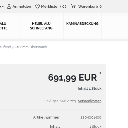
o
Anmelden
Merkliste
Warenkorb
0
( 0 )
 ALU
HEUEL ALU
KAMINABDECKUNG
ITTE
SCHNEEFANG
aufend 70-100mm Überstand)
*
691,99 EUR
Inhalt
1
Stück
* inkl. ges. MwSt. zzgl.
Versandkosten
Artikelnummer
2204001400
Inhalt
1 Stück