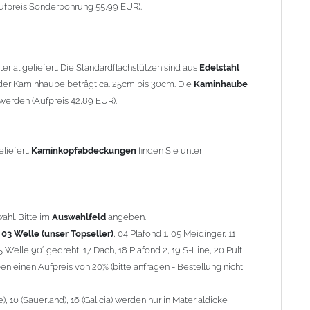
90° gedreht, 17 Dach, 18 Plafond 2, 19 S-Line, 20 Pult
ufpreis Sonderbohrung 55,99 EUR).
 einen Aufpreis von 20% (bitte anfragen - Bestellung nicht
10 (Sauerland), 16 (Galicia) werden nur in Materialdicke 1,5mm
rial geliefert. Die Standardflachstützen sind aus
Edelstahl
om 1,5mm Standardpreis)
er Kaminhaube beträgt ca. 25cm bis 30cm. Die
Kaminhaube
werden (Aufpreis 42,89 EUR).
minstützen
geliefert.
breite
über 900mm wird die
Kaminhaube
in 1,5mm Dicke
eliefert.
Kaminkopfabdeckungen
finden Sie unter
Aufpreis für 4 Stützen = 96,89 EUR, Länge ab 1200mm 6 Stützen
be
mit Ihrem zuständigen
Schornsteinfeger
.
ahl. Bitte im
Auswahlfeld
angeben.
,
03 Welle (unser Topseller)
, 04 Plafond 1, 05 Meidinger, 11
5 Welle 90° gedreht, 17 Dach, 18 Plafond 2, 19 S-Line, 20 Pult
nnen wir leider
keine
Nachnahme anbieten!
n einen Aufpreis von 20% (bitte anfragen - Bestellung nicht
 10 (Sauerland), 16 (Galicia) werden nur in Materialdicke