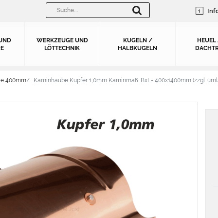
Inf
UND
WERKZEUGE UND
KUGELN /
HEUEL
E
LÖTTECHNIK
HALBKUGELN
DACHTR
ite 400mm
Kaminhaube Kupfer 1,0mm Kaminmaß: BxL= 400x1400mm (zzgl. uml