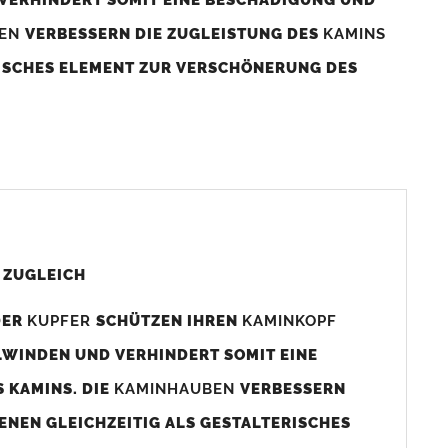
BEN
VERBESSERN DIE ZUGLEISTUNG DES
KAMINS
RISCHES ELEMENT ZUR VERSCHÖNERUNG DES
aminaußenmaß!
s das
Kaminmaß
angefertigt
d ca. 740-800mm x 740-800mm angefertigt (siehe
 ZUGLEICH
DER
KUPFER
SCHÜTZEN IHREN
KAMINKOPF
x880mm angefertigt werden (bitte anfragen).
LWINDEN UND VERHINDERT SOMIT EINE
 KAMINS. DIE
KAMINHAUBEN
VERBESSERN
gen (siehe Bild/Zeichnung unten) angefertigt. Sollten die
ENEN GLEICHZEITIG ALS GESTALTERISCHES
Auswahlfeld) bestellen.