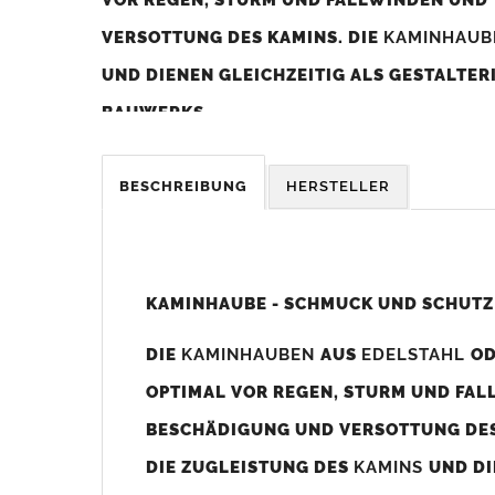
VERSOTTUNG DES KAMINS. DIE
KAMINHAU
UND DIENEN GLEICHZEITIG ALS GESTALTE
BAUWERKS.
Was sollten Sie beim Kauf beachten?
BESCHREIBUNG
HERSTELLER
Unsere Maßangaben beziehen sich immer auf das K
Die
Kaminhaube
wird umlaufend 70-100mm größer al
z. B. Kaminaußenmaß 600x600mm =
Kaminhaube
wir
KAMINHAUBE - SCHMUCK UND SCHUTZ
Bild/Zeichnung unten).
DIE
KAMINHAUBEN
AUS
EDELSTAHL
O
Es können auch abweichende
Kaminmaße
z. B. 670mm
OPTIMAL VOR REGEN, STURM UND FAL
Standardbohrungen?
BESCHÄDIGUNG UND VERSOTTUNG DES
Die
Kaminhauben
werden mit folgenden Standardbohrun
DIE ZUGLEISTUNG DES
KAMINS
UND DI
Bohrungen nicht passen dann bitte
"ohne"
Bohrungen (