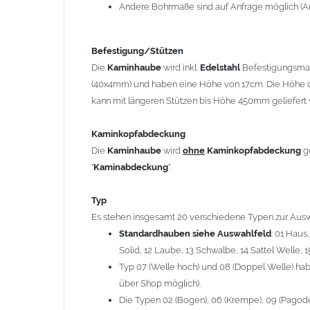
12 Laube, 13 Schwalbe, 14 Sattel Welle, 15 Welle 
Andere Bohrmaße sind auf Anfrage möglich (A
Typ 07 (Welle hoch) und 08 (Doppel Welle) haben
über Shop möglich).
Befestigung/Stützen
Die Typen 02 (Bogen), 06 (Krempe), 09 (Pagode), 
Die
Kaminhaube
wird inkl.
Edelstahl
Befestigungsmate
hergestellt (Preis auf Anfrage = ca. 2-3-fache v
(40x4mm) und haben eine Höhe von 17cm. Die Höhe d
kann mit längeren Stützen bis Höhe 450mm geliefert 
allgemeine Informationen:
Ab einer
Kaminlänge
von 1200mm werden 6
Ka
Kaminkopfabdeckung
Bei der Kombination mit
Wetterfahne
und
Kamin
Die
Kaminhaube
wird
ohne
Kaminkopfabdeckung
g
angefertigt.
"
Kaminabdeckung
".
Die
Kaminhaube
kann mit
klappbaren Stützen
(
= 145,39 EUR) geliefert werden.
Typ
Bitte besprechen Sie den Einbau der
Kaminhau
Es stehen insgesamt 20 verschiedene Typen zur Ausw
Standardhauben siehe Auswahlfeld
: 01 Haus
Solid, 12 Laube, 13 Schwalbe, 14 Sattel Welle, 1
Hinweis: Für
Kaminhauben
und
Kaminabdeckungen
kö
Typ 07 (Welle hoch) und 08 (Doppel Welle) habe
über Shop möglich).
Lieferzeit: ca. 1-2 Wochen nach Zahlungseingang
Die Typen 02 (Bogen), 06 (Krempe), 09 (Pagode),