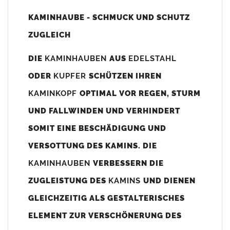
Unsere Maßangaben beziehen sich immer auf das
KAMINHAUBE - SCHMUCK UND SCHUTZ
Kaminaußenmaß!
ZUGLEICH
Die
Kaminhaube
wird umlaufend 70-100mm größer als das
Kaminmaß
angefertigt
DIE
KAMINHAUBEN
AUS
EDELSTAHL
z. B. Kaminaußenmaß 600x600mm =
Kaminhaube
wird ca. 740-
ODER
KUPFER
SCHÜTZEN IHREN
800mm x 740-800mm angefertigt (siehe Bild/Zeichnung unten).
KAMINKOPF
OPTIMAL VOR REGEN, STURM
Es können auch abweichende
Kaminmaße
z. B. 670mmx880mm
UND FALLWINDEN UND VERHINDERT
angefertigt werden (bitte anfragen).
SOMIT EINE BESCHÄDIGUNG UND
Standardbohrungen?
VERSOTTUNG DES KAMINS. DIE
Die
Kaminhauben
werden mit folgenden Standardbohrungen
KAMINHAUBEN
VERBESSERN DIE
(siehe Bild/Zeichnung unten) angefertigt. Sollten die Bohrungen
nicht passen dann bitte
"ohne"
Bohrungen (Auswahlfeld)
ZUGLEISTUNG DES
KAMINS
UND DIENEN
bestellen.
GLEICHZEITIG ALS GESTALTERISCHES
bis 500mm Kaminbreite: Abstand vom Kaminrand ca.
80mm
ELEMENT ZUR VERSCHÖNERUNG DES
bis 800mm Kaminbreite: Abstand vom Kaminrand ca.