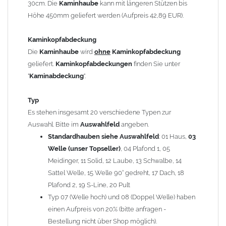
30cm. Die
Kaminhaube
kann mit längeren Stützen bis
Kaminstützen
geliefert.
Höhe 450mm geliefert werden (Aufpreis 42,89 EUR).
Bei der Kombination mit
Wetterfahne
und
Kaminbreite
über 900mm wird die
Kaminhaube
in 1,5mm Dicke
Kaminkopfabdeckung
angefertigt.
Die
Kaminhaube
wird
ohne
Kaminkopfabdeckung
Die
Kaminhaube
kann mit
klappbaren Stützen
(Aufpreis
geliefert.
Kaminkopfabdeckungen
finden Sie unter
für 4 Stützen = 96,89 EUR, Länge ab 1200mm 6 Stützen =
"
Kaminabdeckung
".
145,39 EUR) geliefert werden.
Bitte besprechen Sie den Einbau der
Kaminhaube
mit
Typ
Ihrem zuständigen
Schornsteinfeger
.
Es stehen insgesamt 20 verschiedene Typen zur
Auswahl. Bitte im
Auswahlfeld
angeben.
Hinweis: Für
Standardhauben siehe Auswahlfeld
Kaminhauben
und
Kaminabdeckungen
: 01 Haus,
können wir
03
leider
keine
Nachnahme anbieten!
Welle (unser Topseller)
, 04 Plafond 1, 05
Meidinger, 11 Solid, 12 Laube, 13 Schwalbe, 14
Lieferzeit: ca. 1-2 Wochen nach Zahlungseingang
Sattel Welle, 15 Welle 90° gedreht, 17 Dach, 18
Plafond 2, 19 S-Line, 20 Pult
Sonderanfertigung: Die Kaminhaube wird kundenspezifisch
Typ 07 (Welle hoch) und 08 (Doppel Welle) haben
angefertigt - keine Rücknahme möglich!
einen Aufpreis von 20% (bitte anfragen -
Bestellung nicht über Shop möglich).