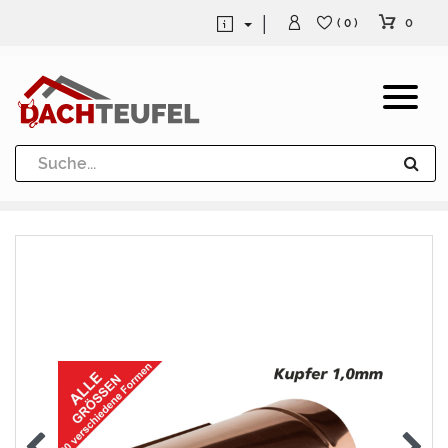
0
( 0 )
Dachrinne und Fallrohre
Werkzeuge und Löttechnik
Kugeln / Halbkugeln
Heuel Alu Dachtritte
Heuel Alu Schneefang
Kaminabdeckung