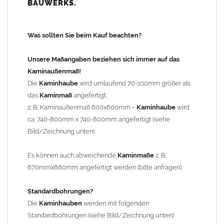
BAUWERKS.
100mm
bis 1000mm Kaminbreite: Abstand vom Kaminrand ca.
120mm
Was sollten Sie beim Kauf beachten?
ab 1000mm Kaminbreite: Abstand vom Kaminrand ca.
140mm
Unsere Maßangaben beziehen sich immer auf das
Andere Bohrmaße sind auf Anfrage möglich (Aufpreis
Kaminaußenmaß!
Sonderbohrung 55,99 EUR).
Die
Kaminhaube
wird umlaufend 70-100mm größer als
das
Kaminmaß
angefertigt
z. B. Kaminaußenmaß 600x600mm =
Kaminhaube
wird
Befestigung/Stützen
ca. 740-800mm x 740-800mm angefertigt (siehe
Die
Kaminhaube
wird inkl.
Edelstahl
Befestigungsmaterial
Bild/Zeichnung unten).
geliefert. Die Standardflachstützen sind aus
Edelstahl
(40x4mm)
und haben eine Höhe von 17cm. Die Höhe der Kaminhaube
Es können auch abweichende
Kaminmaße
z. B.
beträgt ca. 25cm bis 30cm. Die
Kaminhaube
kann mit längeren
670mmx880mm angefertigt werden (bitte anfragen).
Stützen bis Höhe 450mm geliefert werden (Aufpreis 42,89 EUR).
Standardbohrungen?
Kaminkopfabdeckung
Die
Kaminhauben
werden mit folgenden
Die
Kaminhaube
wird
ohne
Kaminkopfabdeckung
geliefert.
Standardbohrungen (siehe Bild/Zeichnung unten)
Kaminkopfabdeckungen
finden Sie unter "
Kaminabdeckung
".