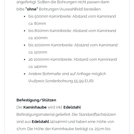
angefertigt. Sollten die Bohrungen nicht passen dann
bitte
"ohne"
Bohrungen (Auswahlfeld) bestellen.
Typ
bis 500mm Kaminbreite: Abstand vom Kaminrand
Es stehen insgesamt 20 verschiedene Typen zur Auswahl. Bitte
ca. 80mm
im
Auswahlfeld
angeben.
bis 800mm Kaminbreite: Abstand vom Kaminrand
Standardhauben siehe Auswahlfeld
: 01 Haus,
03 Welle
ca. 100mm
(unser Topseller)
, 04 Plafond 1, 05 Meidinger, 11 Solid, 12
bis 1000mm Kaminbreite: Abstand vom Kaminrand
Laube, 13 Schwalbe, 14 Sattel Welle, 15 Welle 90° gedreht,
ca. 120mm
17 Dach, 18 Plafond 2, 19 S-Line, 20 Pult
ab 1000mm Kaminbreite: Abstand vom Kaminrand
Typ 07 (Welle hoch) und 08 (Doppel Welle) haben einen
ca. 140mm
Aufpreis von 20% (bitte anfragen - Bestellung nicht über
Andere Bohrmaße sind auf Anfrage möglich
Shop möglich).
(Aufpreis Sonderbohrung 55,99 EUR).
Die Typen 02 (Bogen), 06 (Krempe), 09 (Pagode), 10
(Sauerland), 16 (Galicia) werden nur in Materialdicke
1,5mm hergestellt (Preis auf Anfrage = ca. 2-3-fache vom
Befestigung/Stützen
1,5mm Standardpreis)
Die
Kaminhaube
wird inkl.
Edelstahl
Befestigungsmaterial geliefert. Die Standardflachstützen
sind aus
Edelstahl
(40x4mm) und haben eine Höhe von
allgemeine Informationen:
17cm. Die Höhe der Kaminhaube beträgt ca. 25cm bis
Ab einer
Kaminlänge
von 1200mm werden 6