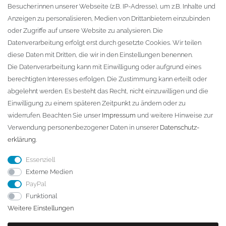
Besucher:innen unserer Webseite (z.B. IP-Adresse), um z.B. Inhalte und
KONTAKT
Anzeigen zu personalisieren, Medien von Drittanbietern einzubinden
oder Zugriffe auf unsere Website zu analysieren. Die
Fa. Steffen Jost
Datenverarbeitung erfolgt erst durch gesetzte Cookies. Wir teilen
Söbrigener Weg 50
diese Daten mit Dritten, die wir in den Einstellungen benennen.
D-01796 Pirna
Die Datenverarbeitung kann mit Einwilligung oder aufgrund eines
berechtigten Interesses erfolgen. Die Zustimmung kann erteilt oder
abgelehnt werden. Es besteht das Recht, nicht einzuwilligen und die
Telefon:
+49 (0)3501 507295
Einwilligung zu einem späteren Zeitpunkt zu ändern oder zu
info@dach-teufel.de
widerrufen. Beachten Sie unser
Impressum
und weitere Hinweise zur
Verwendung personenbezogener Daten in unserer
Daten­schutz­
erklärung
.
Essenziell
Externe Medien
PayPal
Funktional
Weitere Einstellungen