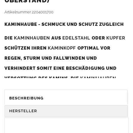
BERSTAND)
Artikelnummer
2204001700
KAMINHAUBE - SCHMUCK UND SCHUTZ ZUGLEICH
DIE
KAMINHAUBEN
AUS
EDELSTAHL
ODER
KUPFER
SCHÜTZEN IHREN
KAMINKOPF
OPTIMAL VOR
REGEN, STURM UND FALLWINDEN UND
VERHINDERT SOMIT EINE BESCHÄDIGUNG UND
VERSOTTUNG DES KAMINS. DIE
KAMINHAUBEN
VERBESSERN DIE ZUGLEISTUNG DES
KAMINS
UND
DIENEN GLEICHZEITIG ALS GESTALTERISCHES
BESCHREIBUNG
ELEMENT ZUR VERSCHÖNERUNG DES BAUWERKS.
HERSTELLER
Was sollten Sie beim Kauf beachten?