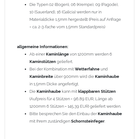
Die Typen 02 (Bogen), 06 (Krempe), 09 (Pagode),
Zum Bild vergößern, bitte auf das Bild klicken!
10 (Sauerland), 16 (Galicia) werden nur in
Materialdicke 1,5mm hergestellt (Preis auf Anfrage
= ca. 2-3-fache vom 1,5mm Standardpreis)
allgemeine Informationen:
Ab einer
Kaminlänge
von 1200mm werden 6
Kaminstützen
geliefert.
Bei der Kombination mit
Wetterfahne
und
Kaminbreite
über 900mm wird die
Kaminhaube
in 1,5mm Dicke angefertigt.
Die
Kaminhaube
kann mit
klappbaren Stützen
(Aufpreis für 4 Stützen = 96,89 EUR, Länge ab
1200mm 6 Stützen = 145,39 EUR) geliefert werden.
Bitte besprechen Sie den Einbau der
Kaminhaube
mit Ihrem zuständigen
Schornsteinfeger
.