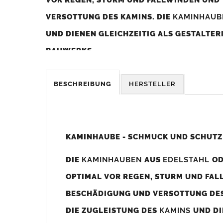
VERSOTTUNG DES KAMINS. DIE
KAMINHAU
UND DIENEN GLEICHZEITIG ALS GESTALTE
BAUWERKS.
Was sollten Sie beim Kauf beachten?
BESCHREIBUNG
HERSTELLER
Unsere Maßangaben beziehen sich immer auf das K
Die
Kaminhaube
wird umlaufend 70-100mm größer al
z. B. Kaminaußenmaß 600x600mm =
Kaminhaube
wir
KAMINHAUBE - SCHMUCK UND SCHUTZ
Bild/Zeichnung unten).
DIE
KAMINHAUBEN
AUS
EDELSTAHL
O
Es können auch abweichende
Kaminmaße
z. B. 670mm
OPTIMAL VOR REGEN, STURM UND FAL
Standardbohrungen?
BESCHÄDIGUNG UND VERSOTTUNG DES
Die
Kaminhauben
werden mit folgenden Standardbohrun
DIE ZUGLEISTUNG DES
KAMINS
UND DI
Bohrungen nicht passen dann bitte
"ohne"
Bohrungen (