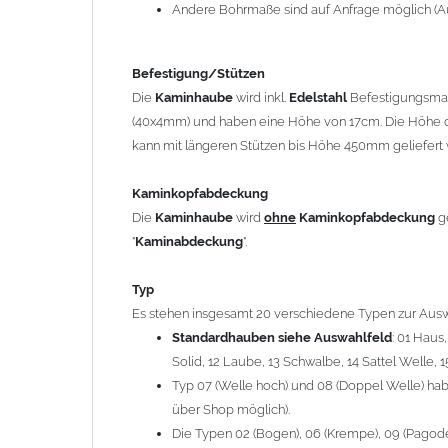
12 Laube, 13 Schwalbe, 14 Sattel Welle, 15 Welle 
Andere Bohrmaße sind auf Anfrage möglich (A
Typ 07 (Welle hoch) und 08 (Doppel Welle) haben
über Shop möglich).
Befestigung/Stützen
Die Typen 02 (Bogen), 06 (Krempe), 09 (Pagode), 
Die
Kaminhaube
wird inkl.
Edelstahl
Befestigungsmate
hergestellt (Preis auf Anfrage = ca. 2-3-fache v
(40x4mm) und haben eine Höhe von 17cm. Die Höhe d
kann mit längeren Stützen bis Höhe 450mm geliefert 
allgemeine Informationen:
Ab einer
Kaminlänge
von 1200mm werden 6
Ka
Kaminkopfabdeckung
Bei der Kombination mit
Wetterfahne
und
Kamin
Die
Kaminhaube
wird
ohne
Kaminkopfabdeckung
g
angefertigt.
"
Kaminabdeckung
".
Die
Kaminhaube
kann mit
klappbaren Stützen
(
= 145,39 EUR) geliefert werden.
Typ
Bitte besprechen Sie den Einbau der
Kaminhau
Es stehen insgesamt 20 verschiedene Typen zur Ausw
Standardhauben siehe Auswahlfeld
: 01 Haus
Solid, 12 Laube, 13 Schwalbe, 14 Sattel Welle, 1
Hinweis: Für
Kaminhauben
und
Kaminabdeckungen
kö
Typ 07 (Welle hoch) und 08 (Doppel Welle) habe
über Shop möglich).
Lieferzeit: ca. 1-2 Wochen nach Zahlungseingang
Die Typen 02 (Bogen), 06 (Krempe), 09 (Pagode),