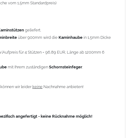
-fache vom 1,5mm Standardpreis)
fisch angefertigt - keine Rücknahme möglich!
Kaminstützen
geliefert.
minbreite
über 900mm wird die
Kaminhaube
in 1,5mm Dicke
n
(Aufpreis für 4 Stützen = 96,89 EUR, Länge ab 1200mm 6
aube
mit Ihrem zuständigen
Schornsteinfeger
.
n
können wir leider
keine
Nachnahme anbieten!
zifisch angefertigt - keine Rücknahme möglich!