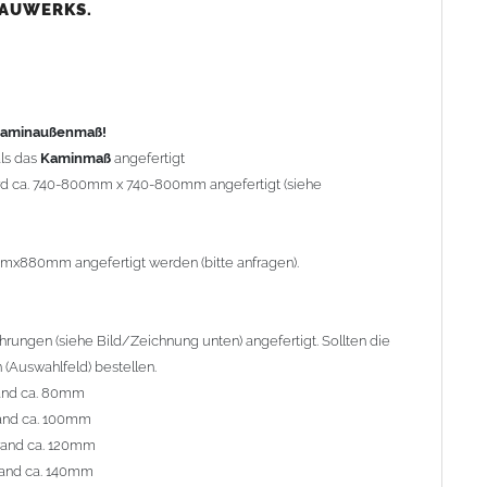
nd ca. 80mm
BAUWERKS.
nd ca. 100mm
and ca. 120mm
nd ca. 140mm
preis Sonderbohrung 55,99 EUR).
 Kaminaußenmaß!
ls das
Kaminmaß
angefertigt
rd ca. 740-800mm x 740-800mm angefertigt (siehe
al geliefert. Die Standardflachstützen sind aus
Edelstahl
r Kaminhaube beträgt ca. 25cm bis 30cm. Die
Kaminhaube
erden (Aufpreis 42,89 EUR).
mmx880mm angefertigt werden (bitte anfragen).
efert.
Kaminkopfabdeckungen
finden Sie unter
ungen (siehe Bild/Zeichnung unten) angefertigt. Sollten die
(Auswahlfeld) bestellen.
and ca. 80mm
and ca. 100mm
l. Bitte im
Auswahlfeld
angeben.
rand ca. 120mm
 Welle (unser Topseller)
, 04 Plafond 1, 05 Meidinger, 11 Solid,
and ca. 140mm