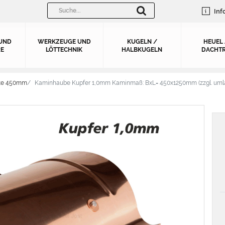
Inf
UND
WERKZEUGE UND
KUGELN /
HEUEL
E
LÖTTECHNIK
HALBKUGELN
DACHTR
ite 450mm
Kaminhaube Kupfer 1,0mm Kaminmaß: BxL= 450x1250mm (zzgl. uml