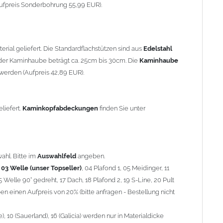
90° gedreht, 17 Dach, 18 Plafond 2, 19 S-Line, 20 Pult
ufpreis Sonderbohrung 55,99 EUR).
 einen Aufpreis von 20% (bitte anfragen - Bestellung nicht
10 (Sauerland), 16 (Galicia) werden nur in Materialdicke 1,5mm
rial geliefert. Die Standardflachstützen sind aus
Edelstahl
om 1,5mm Standardpreis)
er Kaminhaube beträgt ca. 25cm bis 30cm. Die
Kaminhaube
werden (Aufpreis 42,89 EUR).
minstützen
geliefert.
breite
über 900mm wird die
Kaminhaube
in 1,5mm Dicke
eliefert.
Kaminkopfabdeckungen
finden Sie unter
Aufpreis für 4 Stützen = 96,89 EUR, Länge ab 1200mm 6 Stützen
be
mit Ihrem zuständigen
Schornsteinfeger
.
ahl. Bitte im
Auswahlfeld
angeben.
,
03 Welle (unser Topseller)
, 04 Plafond 1, 05 Meidinger, 11
5 Welle 90° gedreht, 17 Dach, 18 Plafond 2, 19 S-Line, 20 Pult
nnen wir leider
keine
Nachnahme anbieten!
n einen Aufpreis von 20% (bitte anfragen - Bestellung nicht
 10 (Sauerland), 16 (Galicia) werden nur in Materialdicke