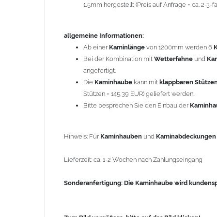
1,5mm hergestellt (Preis auf Anfrage = ca. 2-3
Sonderanfertigung: Die Kaminhaube wird kundenspezi
allgemeine Informationen:
Zum Bild vergößern, bitte auf das Bild klicken!
Ab einer
Kaminlänge
von 1200mm werden 6
Bei der Kombination mit
Wetterfahne
und
Ka
angefertigt.
Die
Kaminhaube
kann mit
klappbaren Stütze
Stützen = 145,39 EUR) geliefert werden.
Bitte besprechen Sie den Einbau der
Kaminh
Hinweis: Für
Kaminhauben
und
Kaminabdeckunge
Lieferzeit: ca. 1-2 Wochen nach Zahlungseingang
Sonderanfertigung: Die Kaminhaube wird kundenspe