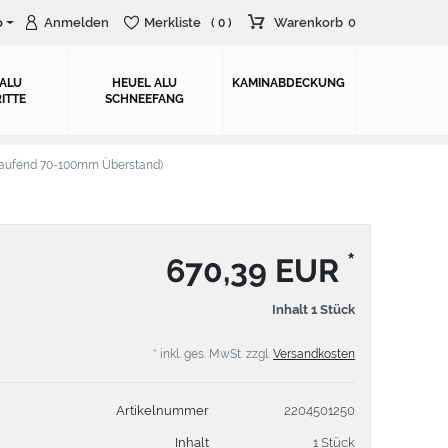
o
Anmelden
Merkliste
Warenkorb
0
( 0 )
 ALU
HEUEL ALU
KAMINABDECKUNG
ITTE
SCHNEEFANG
aufend 70-100mm Überstand)
*
670,39 EUR
Inhalt
1
Stück
* inkl. ges. MwSt. zzgl.
Versandkosten
Artikelnummer
2204501250
Inhalt
1 Stück