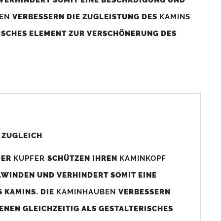
BEN
VERBESSERN DIE ZUGLEISTUNG DES
KAMINS
RISCHES ELEMENT ZUR VERSCHÖNERUNG DES
aminaußenmaß!
s das
Kaminmaß
angefertigt
d ca. 740-800mm x 740-800mm angefertigt (siehe
 ZUGLEICH
DER
KUPFER
SCHÜTZEN IHREN
KAMINKOPF
x880mm angefertigt werden (bitte anfragen).
LWINDEN UND VERHINDERT SOMIT EINE
 KAMINS. DIE
KAMINHAUBEN
VERBESSERN
gen (siehe Bild/Zeichnung unten) angefertigt. Sollten die
ENEN GLEICHZEITIG ALS GESTALTERISCHES
Auswahlfeld) bestellen.