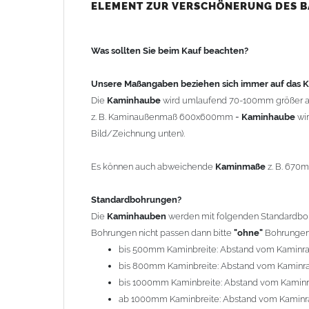
bis 500mm Kaminbreite: Abstand vom Kaminra
ELEMENT ZUR VERSCHÖNERUNG DES 
bis 800mm Kaminbreite: Abstand vom Kaminra
bis 1000mm Kaminbreite: Abstand vom Kaminr
Was sollten Sie beim Kauf beachten?
ab 1000mm Kaminbreite: Abstand vom Kaminra
Andere Bohrmaße sind auf Anfrage möglich (Auf
Unsere Maßangaben beziehen sich immer auf das
Die
Kaminhaube
wird umlaufend 70-100mm größer a
Befestigung/Stützen
z. B. Kaminaußenmaß 600x600mm =
Kaminhaube
wi
Die
Kaminhaube
wird inkl.
Edelstahl
Befestigungsmateri
Bild/Zeichnung unten).
(40x4mm) und haben eine Höhe von 17cm. Die Höhe de
kann mit längeren Stützen bis Höhe 450mm geliefert w
Es können auch abweichende
Kaminmaße
z. B. 670
Kaminkopfabdeckung
Standardbohrungen?
Die
Kaminhaube
wird
ohne
Kaminkopfabdeckung
geli
Die
Kaminhauben
werden mit folgenden Standardbohr
"
Kaminabdeckung
".
Bohrungen nicht passen dann bitte
"ohne"
Bohrungen 
bis 500mm Kaminbreite: Abstand vom Kaminr
Typ
bis 800mm Kaminbreite: Abstand vom Kaminr
Es stehen insgesamt 20 verschiedene Typen zur Auswah
bis 1000mm Kaminbreite: Abstand vom Kamin
Standardhauben siehe Auswahlfeld
: 01 Haus,
03
ab 1000mm Kaminbreite: Abstand vom Kaminr