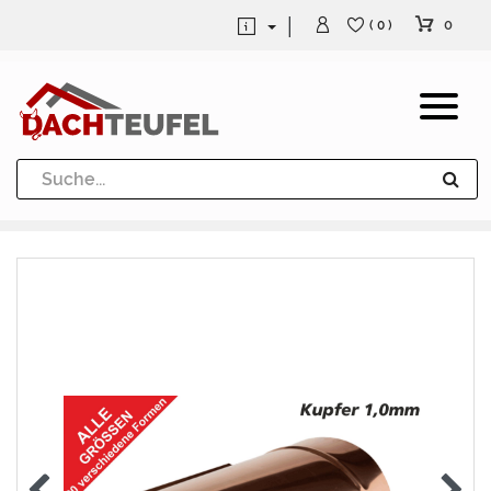
0
( 0 )
Dachrinne und Fallrohre
Werkzeuge und Löttechnik
Kugeln / Halbkugeln
Heuel Alu Dachtritte
Heuel Alu Schneefang
Kaminabdeckung