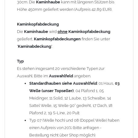
30cm. Die
Kaminhaube
kann mit längeren Stützen bis
Kaminstützen
geliefert.
Höhe 450mm geliefert werden (Aufpreis 42,89 EUR).
Bei der Kombination mit
Wetterfahne
und
Kaminbreite
über 900mm wird die
Kaminhaube
in 1,5mm Dicke
Kaminkopfabdeckung
angefertigt.
Die
Kaminhaube
wird
ohne
Kaminkopfabdeckung
Die
Kaminhaube
kann mit
klappbaren Stützen
(Aufpreis
geliefert.
Kaminkopfabdeckungen
finden Sie unter
für 4 Stützen = 96,89 EUR, Länge ab 1200mm 6 Stützen =
"
Kaminabdeckung
".
145,39 EUR) geliefert werden.
Bitte besprechen Sie den Einbau der
Kaminhaube
mit
Typ
Ihrem zuständigen
Schornsteinfeger
.
Es stehen insgesamt 20 verschiedene Typen zur
Auswahl. Bitte im
Auswahlfeld
angeben.
Hinweis: Für
Standardhauben siehe Auswahlfeld
Kaminhauben
und
Kaminabdeckungen
: 01 Haus,
können wir
03
leider
keine
Nachnahme anbieten!
Welle (unser Topseller)
, 04 Plafond 1, 05
Meidinger, 11 Solid, 12 Laube, 13 Schwalbe, 14
Lieferzeit: ca. 1-2 Wochen nach Zahlungseingang
Sattel Welle, 15 Welle 90° gedreht, 17 Dach, 18
Plafond 2, 19 S-Line, 20 Pult
Sonderanfertigung: Die Kaminhaube wird kundenspezifisch
Typ 07 (Welle hoch) und 08 (Doppel Welle) haben
angefertigt - keine Rücknahme möglich!
einen Aufpreis von 20% (bitte anfragen -
Bestellung nicht über Shop möglich).