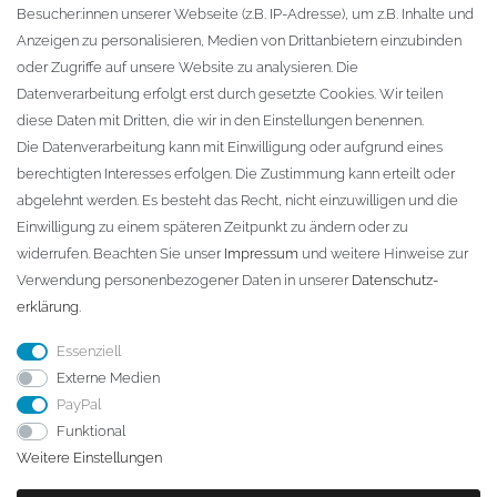
Besucher:innen unserer Webseite (z.B. IP-Adresse), um z.B. Inhalte und
KONTAKT
Anzeigen zu personalisieren, Medien von Drittanbietern einzubinden
oder Zugriffe auf unsere Website zu analysieren. Die
Fa. Steffen Jost
Datenverarbeitung erfolgt erst durch gesetzte Cookies. Wir teilen
Söbrigener Weg 50
diese Daten mit Dritten, die wir in den Einstellungen benennen.
D-01796 Pirna
Die Datenverarbeitung kann mit Einwilligung oder aufgrund eines
berechtigten Interesses erfolgen. Die Zustimmung kann erteilt oder
abgelehnt werden. Es besteht das Recht, nicht einzuwilligen und die
Telefon:
+49 (0)3501 507295
Einwilligung zu einem späteren Zeitpunkt zu ändern oder zu
info@dach-teufel.de
widerrufen. Beachten Sie unser
Impressum
und weitere Hinweise zur
Verwendung personenbezogener Daten in unserer
Daten­schutz­
erklärung
.
Essenziell
Externe Medien
PayPal
Funktional
Weitere Einstellungen