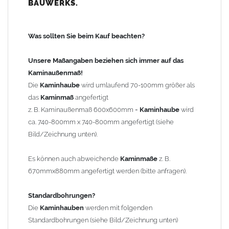
BAUWERKS.
100mm
bis 1000mm Kaminbreite: Abstand vom Kaminrand ca.
120mm
Was sollten Sie beim Kauf beachten?
ab 1000mm Kaminbreite: Abstand vom Kaminrand ca.
140mm
Unsere Maßangaben beziehen sich immer auf das
Andere Bohrmaße sind auf Anfrage möglich (Aufpreis
Kaminaußenmaß!
Sonderbohrung 55,99 EUR).
Die
Kaminhaube
wird umlaufend 70-100mm größer als
das
Kaminmaß
angefertigt
z. B. Kaminaußenmaß 600x600mm =
Kaminhaube
wird
Befestigung/Stützen
ca. 740-800mm x 740-800mm angefertigt (siehe
Die
Kaminhaube
wird inkl.
Edelstahl
Befestigungsmaterial
Bild/Zeichnung unten).
geliefert. Die Standardflachstützen sind aus
Edelstahl
(40x4mm)
und haben eine Höhe von 17cm. Die Höhe der Kaminhaube
Es können auch abweichende
Kaminmaße
z. B.
beträgt ca. 25cm bis 30cm. Die
Kaminhaube
kann mit längeren
670mmx880mm angefertigt werden (bitte anfragen).
Stützen bis Höhe 450mm geliefert werden (Aufpreis 42,89 EUR).
Standardbohrungen?
Kaminkopfabdeckung
Die
Kaminhauben
werden mit folgenden
Die
Kaminhaube
wird
ohne
Kaminkopfabdeckung
geliefert.
Standardbohrungen (siehe Bild/Zeichnung unten)
Kaminkopfabdeckungen
finden Sie unter "
Kaminabdeckung
".