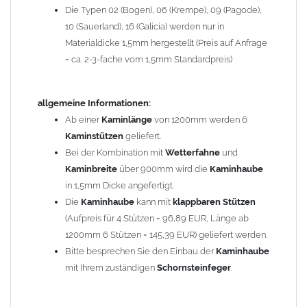
Die Typen 02 (Bogen), 06 (Krempe), 09 (Pagode),
Zum Bild vergößern, bitte auf das Bild klicken!
10 (Sauerland), 16 (Galicia) werden nur in
Materialdicke 1,5mm hergestellt (Preis auf Anfrage
= ca. 2-3-fache vom 1,5mm Standardpreis)
allgemeine Informationen:
Ab einer
Kaminlänge
von 1200mm werden 6
Kaminstützen
geliefert.
Bei der Kombination mit
Wetterfahne
und
Kaminbreite
über 900mm wird die
Kaminhaube
in 1,5mm Dicke angefertigt.
Die
Kaminhaube
kann mit
klappbaren Stützen
(Aufpreis für 4 Stützen = 96,89 EUR, Länge ab
1200mm 6 Stützen = 145,39 EUR) geliefert werden.
Bitte besprechen Sie den Einbau der
Kaminhaube
mit Ihrem zuständigen
Schornsteinfeger
.