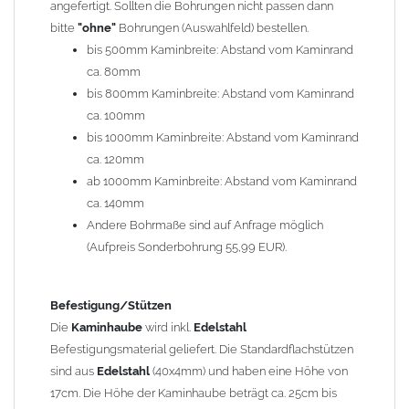
angefertigt. Sollten die Bohrungen nicht passen dann
bitte
"ohne"
Bohrungen (Auswahlfeld) bestellen.
Typ
bis 500mm Kaminbreite: Abstand vom Kaminrand
Es stehen insgesamt 20 verschiedene Typen zur Auswahl. Bitte
ca. 80mm
im
Auswahlfeld
angeben.
bis 800mm Kaminbreite: Abstand vom Kaminrand
Standardhauben siehe Auswahlfeld
: 01 Haus,
03 Welle
ca. 100mm
(unser Topseller)
, 04 Plafond 1, 05 Meidinger, 11 Solid, 12
bis 1000mm Kaminbreite: Abstand vom Kaminrand
Laube, 13 Schwalbe, 14 Sattel Welle, 15 Welle 90° gedreht,
ca. 120mm
17 Dach, 18 Plafond 2, 19 S-Line, 20 Pult
ab 1000mm Kaminbreite: Abstand vom Kaminrand
Typ 07 (Welle hoch) und 08 (Doppel Welle) haben einen
ca. 140mm
Aufpreis von 20% (bitte anfragen - Bestellung nicht über
Andere Bohrmaße sind auf Anfrage möglich
Shop möglich).
(Aufpreis Sonderbohrung 55,99 EUR).
Die Typen 02 (Bogen), 06 (Krempe), 09 (Pagode), 10
(Sauerland), 16 (Galicia) werden nur in Materialdicke
1,5mm hergestellt (Preis auf Anfrage = ca. 2-3-fache vom
Befestigung/Stützen
1,5mm Standardpreis)
Die
Kaminhaube
wird inkl.
Edelstahl
Befestigungsmaterial geliefert. Die Standardflachstützen
sind aus
Edelstahl
(40x4mm) und haben eine Höhe von
allgemeine Informationen:
17cm. Die Höhe der Kaminhaube beträgt ca. 25cm bis
Ab einer
Kaminlänge
von 1200mm werden 6