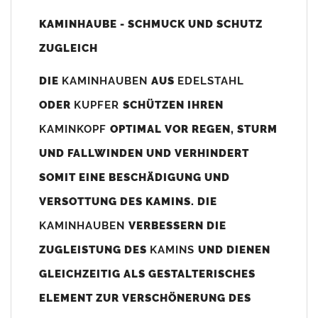
Unsere Maßangaben beziehen sich immer auf das
KAMINHAUBE - SCHMUCK UND SCHUTZ
Kaminaußenmaß!
ZUGLEICH
Die
Kaminhaube
wird umlaufend 70-100mm größer als das
Kaminmaß
angefertigt
DIE
KAMINHAUBEN
AUS
EDELSTAHL
z. B. Kaminaußenmaß 600x600mm =
Kaminhaube
wird ca. 740-
ODER
KUPFER
SCHÜTZEN IHREN
800mm x 740-800mm angefertigt (siehe Bild/Zeichnung unten).
KAMINKOPF
OPTIMAL VOR REGEN, STURM
Es können auch abweichende
Kaminmaße
z. B. 670mmx880mm
UND FALLWINDEN UND VERHINDERT
angefertigt werden (bitte anfragen).
SOMIT EINE BESCHÄDIGUNG UND
Standardbohrungen?
VERSOTTUNG DES KAMINS. DIE
Die
Kaminhauben
werden mit folgenden Standardbohrungen
KAMINHAUBEN
VERBESSERN DIE
(siehe Bild/Zeichnung unten) angefertigt. Sollten die Bohrungen
nicht passen dann bitte
"ohne"
Bohrungen (Auswahlfeld)
ZUGLEISTUNG DES
KAMINS
UND DIENEN
bestellen.
GLEICHZEITIG ALS GESTALTERISCHES
bis 500mm Kaminbreite: Abstand vom Kaminrand ca.
80mm
ELEMENT ZUR VERSCHÖNERUNG DES
bis 800mm Kaminbreite: Abstand vom Kaminrand ca.