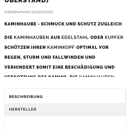
BERSTAND)
Artikelnummer
2205000750
KAMINHAUBE - SCHMUCK UND SCHUTZ ZUGLEICH
DIE
KAMINHAUBEN
AUS
EDELSTAHL
ODER
KUPFER
SCHÜTZEN IHREN
KAMINKOPF
OPTIMAL VOR
REGEN, STURM UND FALLWINDEN UND
VERHINDERT SOMIT EINE BESCHÄDIGUNG UND
VERSOTTUNG DES KAMINS. DIE
KAMINHAUBEN
VERBESSERN DIE ZUGLEISTUNG DES
KAMINS
UND
DIENEN GLEICHZEITIG ALS GESTALTERISCHES
BESCHREIBUNG
ELEMENT ZUR VERSCHÖNERUNG DES BAUWERKS.
HERSTELLER
Was sollten Sie beim Kauf beachten?