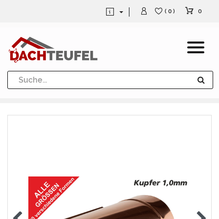
0
( 0 )
Dachrinne und Fallrohre
Werkzeuge und Löttechnik
Kugeln / Halbkugeln
Heuel Alu Dachtritte
Heuel Alu Schneefang
Kaminabdeckung