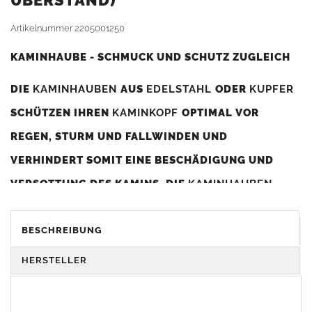
BERSTAND)
Artikelnummer
2205001250
KAMINHAUBE - SCHMUCK UND SCHUTZ ZUGLEICH
DIE
KAMINHAUBEN
AUS
EDELSTAHL
ODER
KUPFER
SCHÜTZEN IHREN
KAMINKOPF
OPTIMAL VOR
REGEN, STURM UND FALLWINDEN UND
VERHINDERT SOMIT EINE BESCHÄDIGUNG UND
VERSOTTUNG DES KAMINS. DIE
KAMINHAUBEN
VERBESSERN DIE ZUGLEISTUNG DES
KAMINS
UND
DIENEN GLEICHZEITIG ALS GESTALTERISCHES
BESCHREIBUNG
ELEMENT ZUR VERSCHÖNERUNG DES BAUWERKS.
HERSTELLER
Was sollten Sie beim Kauf beachten?