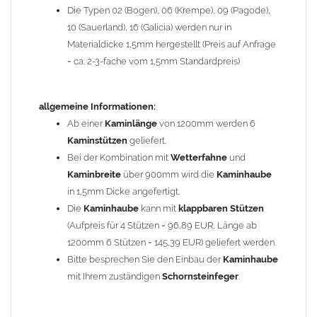
Die Typen 02 (Bogen), 06 (Krempe), 09 (Pagode),
Zum Bild vergößern, bitte auf das Bild klicken!
10 (Sauerland), 16 (Galicia) werden nur in
Materialdicke 1,5mm hergestellt (Preis auf Anfrage
= ca. 2-3-fache vom 1,5mm Standardpreis)
allgemeine Informationen:
Ab einer
Kaminlänge
von 1200mm werden 6
Kaminstützen
geliefert.
Bei der Kombination mit
Wetterfahne
und
Kaminbreite
über 900mm wird die
Kaminhaube
in 1,5mm Dicke angefertigt.
Die
Kaminhaube
kann mit
klappbaren Stützen
(Aufpreis für 4 Stützen = 96,89 EUR, Länge ab
1200mm 6 Stützen = 145,39 EUR) geliefert werden.
Bitte besprechen Sie den Einbau der
Kaminhaube
mit Ihrem zuständigen
Schornsteinfeger
.