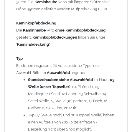
30cm. Die
Kaminhaube
kann mit längeren Stützen bis
Kaminstützen
geliefert.
Höhe 450mm geliefert werden (Aufpreis 42,89 EUR).
Bei der Kombination mit
Wetterfahne
und
Kaminbreite
über 900mm wird die
Kaminhaube
in 1,5mm Dicke
Kaminkopfabdeckung
angefertigt.
Die
Kaminhaube
wird
ohne
Kaminkopfabdeckung
Die
Kaminhaube
kann mit
klappbaren Stützen
(Aufpreis
geliefert.
Kaminkopfabdeckungen
finden Sie unter
für 4 Stützen = 96,89 EUR, Länge ab 1200mm 6 Stützen =
"
Kaminabdeckung
".
145,39 EUR) geliefert werden.
Bitte besprechen Sie den Einbau der
Kaminhaube
mit
Typ
Ihrem zuständigen
Schornsteinfeger
.
Es stehen insgesamt 20 verschiedene Typen zur
Auswahl. Bitte im
Auswahlfeld
angeben.
Hinweis: Für
Standardhauben siehe Auswahlfeld
Kaminhauben
und
Kaminabdeckungen
: 01 Haus,
können wir
03
leider
keine
Nachnahme anbieten!
Welle (unser Topseller)
, 04 Plafond 1, 05
Meidinger, 11 Solid, 12 Laube, 13 Schwalbe, 14
Lieferzeit: ca. 1-2 Wochen nach Zahlungseingang
Sattel Welle, 15 Welle 90° gedreht, 17 Dach, 18
Plafond 2, 19 S-Line, 20 Pult
Sonderanfertigung: Die Kaminhaube wird kundenspezifisch
Typ 07 (Welle hoch) und 08 (Doppel Welle) haben
angefertigt - keine Rücknahme möglich!
einen Aufpreis von 20% (bitte anfragen -
Bestellung nicht über Shop möglich).