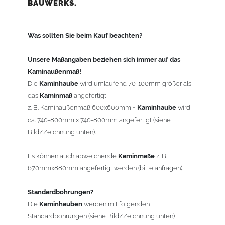
BAUWERKS.
100mm
bis 1000mm Kaminbreite: Abstand vom Kaminrand ca.
120mm
Was sollten Sie beim Kauf beachten?
ab 1000mm Kaminbreite: Abstand vom Kaminrand ca.
140mm
Unsere Maßangaben beziehen sich immer auf das
Andere Bohrmaße sind auf Anfrage möglich (Aufpreis
Kaminaußenmaß!
Sonderbohrung 55,99 EUR).
Die
Kaminhaube
wird umlaufend 70-100mm größer als
das
Kaminmaß
angefertigt
z. B. Kaminaußenmaß 600x600mm =
Kaminhaube
wird
Befestigung/Stützen
ca. 740-800mm x 740-800mm angefertigt (siehe
Die
Kaminhaube
wird inkl.
Edelstahl
Befestigungsmaterial
Bild/Zeichnung unten).
geliefert. Die Standardflachstützen sind aus
Edelstahl
(40x4mm)
und haben eine Höhe von 17cm. Die Höhe der Kaminhaube
Es können auch abweichende
Kaminmaße
z. B.
beträgt ca. 25cm bis 30cm. Die
Kaminhaube
kann mit längeren
670mmx880mm angefertigt werden (bitte anfragen).
Stützen bis Höhe 450mm geliefert werden (Aufpreis 42,89 EUR).
Standardbohrungen?
Kaminkopfabdeckung
Die
Kaminhauben
werden mit folgenden
Die
Kaminhaube
wird
ohne
Kaminkopfabdeckung
geliefert.
Standardbohrungen (siehe Bild/Zeichnung unten)
Kaminkopfabdeckungen
finden Sie unter "
Kaminabdeckung
".