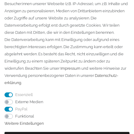
Besucher:innen unserer Webseite (z.B. IP-Adresse), um z.B. Inhalte und
KONTAKT
Anzeigen zu personalisieren, Medien von Drittanbietern einzubinden
oder Zugriffe auf unsere Website zu analysieren. Die
Fa. Steffen Jost
Datenverarbeitung erfolgt erst durch gesetzte Cookies. Wir teilen
Söbrigener Weg 50
diese Daten mit Dritten, die wir in den Einstellungen benennen.
D-01796 Pirna
Die Datenverarbeitung kann mit Einwilligung oder aufgrund eines
berechtigten Interesses erfolgen. Die Zustimmung kann erteilt oder
abgelehnt werden. Es besteht das Recht, nicht einzuwilligen und die
Telefon:
+49 (0)3501 507295
Einwilligung zu einem späteren Zeitpunkt zu ändern oder zu
info@dach-teufel.de
widerrufen. Beachten Sie unser
Impressum
und weitere Hinweise zur
Verwendung personenbezogener Daten in unserer
Daten­schutz­
erklärung
.
Essenziell
Externe Medien
PayPal
Funktional
Weitere Einstellungen