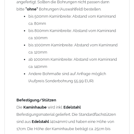
angefertigt. Sollten die Bohrungen nicht passen dann
bitte
"ohne"
Bohrungen (Auswahlfeld) bestellen.
Typ
bis 500mm Kaminbreite: Abstand vom Kaminrand
Es stehen insgesamt 20 verschiedene Typen zur Auswahl. Bitte
ca. 80mm
im
Auswahlfeld
angeben.
bis 800mm Kaminbreite: Abstand vom Kaminrand
Standardhauben siehe Auswahlfeld
: 01 Haus,
03 Welle
ca. 100mm
(unser Topseller)
, 04 Plafond 1, 05 Meidinger, 11 Solid, 12
bis 1000mm Kaminbreite: Abstand vom Kaminrand
Laube, 13 Schwalbe, 14 Sattel Welle, 15 Welle 90° gedreht,
ca. 120mm
17 Dach, 18 Plafond 2, 19 S-Line, 20 Pult
ab 1000mm Kaminbreite: Abstand vom Kaminrand
Typ 07 (Welle hoch) und 08 (Doppel Welle) haben einen
ca. 140mm
Aufpreis von 20% (bitte anfragen - Bestellung nicht über
Andere Bohrmaße sind auf Anfrage möglich
Shop möglich).
(Aufpreis Sonderbohrung 55,99 EUR).
Die Typen 02 (Bogen), 06 (Krempe), 09 (Pagode), 10
(Sauerland), 16 (Galicia) werden nur in Materialdicke
1,5mm hergestellt (Preis auf Anfrage = ca. 2-3-fache vom
Befestigung/Stützen
1,5mm Standardpreis)
Die
Kaminhaube
wird inkl.
Edelstahl
Befestigungsmaterial geliefert. Die Standardflachstützen
sind aus
Edelstahl
(40x4mm) und haben eine Höhe von
allgemeine Informationen:
17cm. Die Höhe der Kaminhaube beträgt ca. 25cm bis
Ab einer
Kaminlänge
von 1200mm werden 6