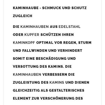
Unsere Maßangaben beziehen sich immer auf das
KAMINHAUBE - SCHMUCK UND SCHUTZ
Kaminaußenmaß!
ZUGLEICH
Die
Kaminhaube
wird umlaufend 70-100mm größer als das
Kaminmaß
angefertigt
DIE
KAMINHAUBEN
AUS
EDELSTAHL
z. B. Kaminaußenmaß 600x600mm =
Kaminhaube
wird ca. 740-
ODER
KUPFER
SCHÜTZEN IHREN
800mm x 740-800mm angefertigt (siehe Bild/Zeichnung unten).
KAMINKOPF
OPTIMAL VOR REGEN, STURM
Es können auch abweichende
Kaminmaße
z. B. 670mmx880mm
UND FALLWINDEN UND VERHINDERT
angefertigt werden (bitte anfragen).
SOMIT EINE BESCHÄDIGUNG UND
Standardbohrungen?
VERSOTTUNG DES KAMINS. DIE
Die
Kaminhauben
werden mit folgenden Standardbohrungen
KAMINHAUBEN
VERBESSERN DIE
(siehe Bild/Zeichnung unten) angefertigt. Sollten die Bohrungen
nicht passen dann bitte
"ohne"
Bohrungen (Auswahlfeld)
ZUGLEISTUNG DES
KAMINS
UND DIENEN
bestellen.
GLEICHZEITIG ALS GESTALTERISCHES
bis 500mm Kaminbreite: Abstand vom Kaminrand ca.
80mm
ELEMENT ZUR VERSCHÖNERUNG DES
bis 800mm Kaminbreite: Abstand vom Kaminrand ca.