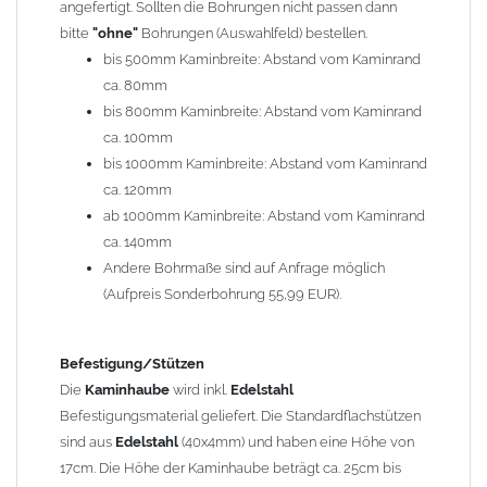
angefertigt. Sollten die Bohrungen nicht passen dann
bitte
"ohne"
Bohrungen (Auswahlfeld) bestellen.
Typ
bis 500mm Kaminbreite: Abstand vom Kaminrand
Es stehen insgesamt 20 verschiedene Typen zur Auswahl. Bitte
ca. 80mm
im
Auswahlfeld
angeben.
bis 800mm Kaminbreite: Abstand vom Kaminrand
Standardhauben siehe Auswahlfeld
: 01 Haus,
03 Welle
ca. 100mm
(unser Topseller)
, 04 Plafond 1, 05 Meidinger, 11 Solid, 12
bis 1000mm Kaminbreite: Abstand vom Kaminrand
Laube, 13 Schwalbe, 14 Sattel Welle, 15 Welle 90° gedreht,
ca. 120mm
17 Dach, 18 Plafond 2, 19 S-Line, 20 Pult
ab 1000mm Kaminbreite: Abstand vom Kaminrand
Typ 07 (Welle hoch) und 08 (Doppel Welle) haben einen
ca. 140mm
Aufpreis von 20% (bitte anfragen - Bestellung nicht über
Andere Bohrmaße sind auf Anfrage möglich
Shop möglich).
(Aufpreis Sonderbohrung 55,99 EUR).
Die Typen 02 (Bogen), 06 (Krempe), 09 (Pagode), 10
(Sauerland), 16 (Galicia) werden nur in Materialdicke
1,5mm hergestellt (Preis auf Anfrage = ca. 2-3-fache vom
Befestigung/Stützen
1,5mm Standardpreis)
Die
Kaminhaube
wird inkl.
Edelstahl
Befestigungsmaterial geliefert. Die Standardflachstützen
sind aus
Edelstahl
(40x4mm) und haben eine Höhe von
allgemeine Informationen:
17cm. Die Höhe der Kaminhaube beträgt ca. 25cm bis
Ab einer
Kaminlänge
von 1200mm werden 6