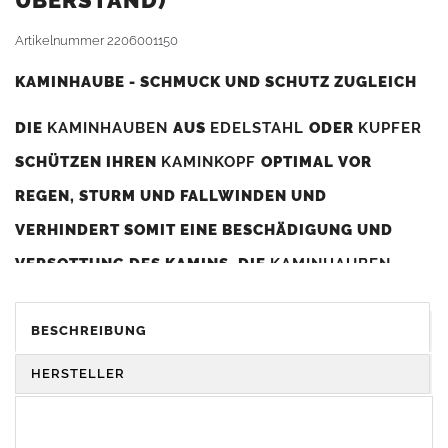
BERSTAND)
Artikelnummer
2206001150
KAMINHAUBE - SCHMUCK UND SCHUTZ ZUGLEICH
DIE
KAMINHAUBEN
AUS
EDELSTAHL
ODER
KUPFER
SCHÜTZEN IHREN
KAMINKOPF
OPTIMAL VOR
REGEN, STURM UND FALLWINDEN UND
VERHINDERT SOMIT EINE BESCHÄDIGUNG UND
VERSOTTUNG DES KAMINS. DIE
KAMINHAUBEN
VERBESSERN DIE ZUGLEISTUNG DES
KAMINS
UND
DIENEN GLEICHZEITIG ALS GESTALTERISCHES
BESCHREIBUNG
ELEMENT ZUR VERSCHÖNERUNG DES BAUWERKS.
HERSTELLER
Was sollten Sie beim Kauf beachten?