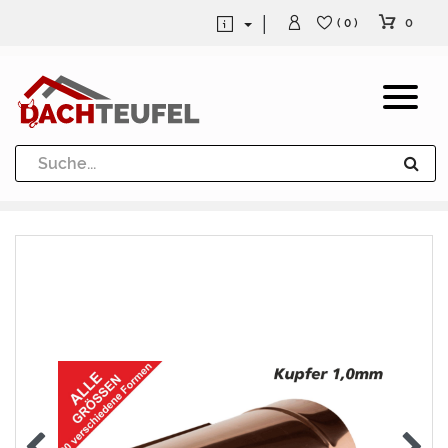
0
( 0 )
Dachrinne und Fallrohre
Werkzeuge und Löttechnik
Kugeln / Halbkugeln
Heuel Alu Dachtritte
Heuel Alu Schneefang
Kaminabdeckung