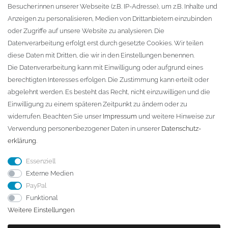
Besucher:innen unserer Webseite (z.B. IP-Adresse), um z.B. Inhalte und
KONTAKT
Anzeigen zu personalisieren, Medien von Drittanbietern einzubinden
oder Zugriffe auf unsere Website zu analysieren. Die
Fa. Steffen Jost
Datenverarbeitung erfolgt erst durch gesetzte Cookies. Wir teilen
Söbrigener Weg 50
diese Daten mit Dritten, die wir in den Einstellungen benennen.
D-01796 Pirna
Die Datenverarbeitung kann mit Einwilligung oder aufgrund eines
berechtigten Interesses erfolgen. Die Zustimmung kann erteilt oder
abgelehnt werden. Es besteht das Recht, nicht einzuwilligen und die
Telefon:
+49 (0)3501 507295
Einwilligung zu einem späteren Zeitpunkt zu ändern oder zu
info@dach-teufel.de
widerrufen. Beachten Sie unser
Impressum
und weitere Hinweise zur
Verwendung personenbezogener Daten in unserer
Daten­schutz­
erklärung
.
Essenziell
Externe Medien
PayPal
Funktional
Weitere Einstellungen