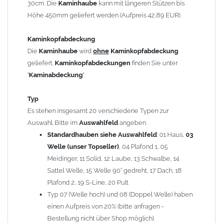
30cm. Die
Kaminhaube
kann mit längeren Stützen bis
Kaminstützen
geliefert.
Höhe 450mm geliefert werden (Aufpreis 42,89 EUR).
Bei der Kombination mit
Wetterfahne
und
Kaminbreite
über 900mm wird die
Kaminhaube
in 1,5mm Dicke
Kaminkopfabdeckung
angefertigt.
Die
Kaminhaube
wird
ohne
Kaminkopfabdeckung
Die
Kaminhaube
kann mit
klappbaren Stützen
(Aufpreis
geliefert.
Kaminkopfabdeckungen
finden Sie unter
für 4 Stützen = 96,89 EUR, Länge ab 1200mm 6 Stützen =
"
Kaminabdeckung
".
145,39 EUR) geliefert werden.
Bitte besprechen Sie den Einbau der
Kaminhaube
mit
Typ
Ihrem zuständigen
Schornsteinfeger
.
Es stehen insgesamt 20 verschiedene Typen zur
Auswahl. Bitte im
Auswahlfeld
angeben.
Hinweis: Für
Standardhauben siehe Auswahlfeld
Kaminhauben
und
Kaminabdeckungen
: 01 Haus,
können wir
03
leider
keine
Nachnahme anbieten!
Welle (unser Topseller)
, 04 Plafond 1, 05
Meidinger, 11 Solid, 12 Laube, 13 Schwalbe, 14
Lieferzeit: ca. 1-2 Wochen nach Zahlungseingang
Sattel Welle, 15 Welle 90° gedreht, 17 Dach, 18
Plafond 2, 19 S-Line, 20 Pult
Sonderanfertigung: Die Kaminhaube wird kundenspezifisch
Typ 07 (Welle hoch) und 08 (Doppel Welle) haben
angefertigt - keine Rücknahme möglich!
einen Aufpreis von 20% (bitte anfragen -
Bestellung nicht über Shop möglich).