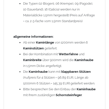
Die Typen 02 (Bogen), 06 (Krempe), 09 (Pagode),
Zum Bild vergößern, bitte auf das Bild klicken!
10 (Sauerland), 16 (Galicia) werden nur in
Materialdicke 1,5mm hergestellt (Preis auf Anfrage
= ca. 2-3-fache vom 1,5mm Standardpreis)
allgemeine Informationen:
Ab einer
Kaminlänge
von 1200mm werden 6
Kaminstützen
geliefert.
Bei der Kombination mit
Wetterfahne
und
Kaminbreite
über 900mm wird die
Kaminhaube
in 1,5mm Dicke angefertigt.
Die
Kaminhaube
kann mit
klappbaren Stützen
(Aufpreis für 4 Stützen = 96,89 EUR, Länge ab
1200mm 6 Stützen = 145,39 EUR) geliefert werden.
Bitte besprechen Sie den Einbau der
Kaminhaube
mit Ihrem zuständigen
Schornsteinfeger
.