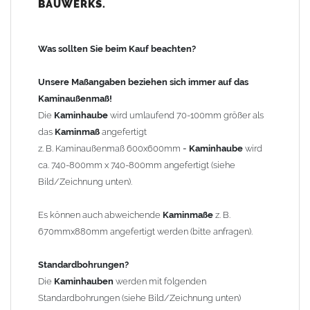
BAUWERKS.
100mm
bis 1000mm Kaminbreite: Abstand vom Kaminrand ca.
120mm
Was sollten Sie beim Kauf beachten?
ab 1000mm Kaminbreite: Abstand vom Kaminrand ca.
140mm
Unsere Maßangaben beziehen sich immer auf das
Andere Bohrmaße sind auf Anfrage möglich (Aufpreis
Kaminaußenmaß!
Sonderbohrung 55,99 EUR).
Die
Kaminhaube
wird umlaufend 70-100mm größer als
das
Kaminmaß
angefertigt
z. B. Kaminaußenmaß 600x600mm =
Kaminhaube
wird
Befestigung/Stützen
ca. 740-800mm x 740-800mm angefertigt (siehe
Die
Kaminhaube
wird inkl.
Edelstahl
Befestigungsmaterial
Bild/Zeichnung unten).
geliefert. Die Standardflachstützen sind aus
Edelstahl
(40x4mm)
und haben eine Höhe von 17cm. Die Höhe der Kaminhaube
Es können auch abweichende
Kaminmaße
z. B.
beträgt ca. 25cm bis 30cm. Die
Kaminhaube
kann mit längeren
670mmx880mm angefertigt werden (bitte anfragen).
Stützen bis Höhe 450mm geliefert werden (Aufpreis 42,89 EUR).
Standardbohrungen?
Kaminkopfabdeckung
Die
Kaminhauben
werden mit folgenden
Die
Kaminhaube
wird
ohne
Kaminkopfabdeckung
geliefert.
Standardbohrungen (siehe Bild/Zeichnung unten)
Kaminkopfabdeckungen
finden Sie unter "
Kaminabdeckung
".