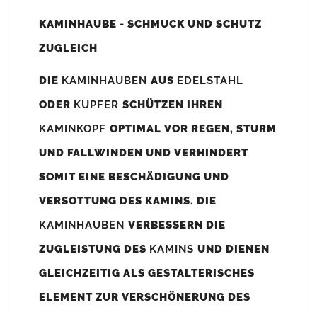
Unsere Maßangaben beziehen sich immer auf das
KAMINHAUBE - SCHMUCK UND SCHUTZ
Kaminaußenmaß!
ZUGLEICH
Die
Kaminhaube
wird umlaufend 70-100mm größer als das
Kaminmaß
angefertigt
DIE
KAMINHAUBEN
AUS
EDELSTAHL
z. B. Kaminaußenmaß 600x600mm =
Kaminhaube
wird ca. 740-
ODER
KUPFER
SCHÜTZEN IHREN
800mm x 740-800mm angefertigt (siehe Bild/Zeichnung unten).
KAMINKOPF
OPTIMAL VOR REGEN, STURM
Es können auch abweichende
Kaminmaße
z. B. 670mmx880mm
UND FALLWINDEN UND VERHINDERT
angefertigt werden (bitte anfragen).
SOMIT EINE BESCHÄDIGUNG UND
Standardbohrungen?
VERSOTTUNG DES KAMINS. DIE
Die
Kaminhauben
werden mit folgenden Standardbohrungen
KAMINHAUBEN
VERBESSERN DIE
(siehe Bild/Zeichnung unten) angefertigt. Sollten die Bohrungen
nicht passen dann bitte
"ohne"
Bohrungen (Auswahlfeld)
ZUGLEISTUNG DES
KAMINS
UND DIENEN
bestellen.
GLEICHZEITIG ALS GESTALTERISCHES
bis 500mm Kaminbreite: Abstand vom Kaminrand ca.
80mm
ELEMENT ZUR VERSCHÖNERUNG DES
bis 800mm Kaminbreite: Abstand vom Kaminrand ca.