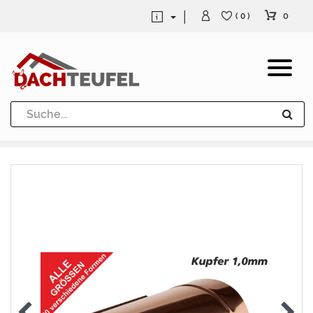
0
( 0 )
Dachrinne und Fallrohre
Werkzeuge und Löttechnik
Kugeln / Halbkugeln
Heuel Alu Dachtritte
Heuel Alu Schneefang
Kaminabdeckung