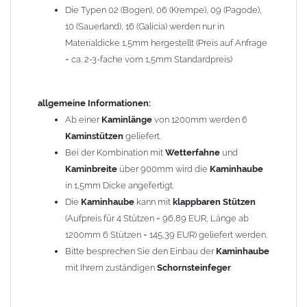
Die Typen 02 (Bogen), 06 (Krempe), 09 (Pagode),
Zum Bild vergößern, bitte auf das Bild klicken!
10 (Sauerland), 16 (Galicia) werden nur in
Materialdicke 1,5mm hergestellt (Preis auf Anfrage
= ca. 2-3-fache vom 1,5mm Standardpreis)
allgemeine Informationen:
Ab einer
Kaminlänge
von 1200mm werden 6
Kaminstützen
geliefert.
Bei der Kombination mit
Wetterfahne
und
Kaminbreite
über 900mm wird die
Kaminhaube
in 1,5mm Dicke angefertigt.
Die
Kaminhaube
kann mit
klappbaren Stützen
(Aufpreis für 4 Stützen = 96,89 EUR, Länge ab
1200mm 6 Stützen = 145,39 EUR) geliefert werden.
Bitte besprechen Sie den Einbau der
Kaminhaube
mit Ihrem zuständigen
Schornsteinfeger
.