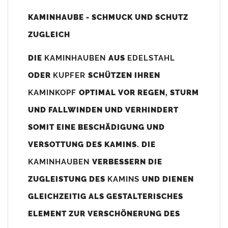
Unsere Maßangaben beziehen sich immer auf das
KAMINHAUBE - SCHMUCK UND SCHUTZ
Kaminaußenmaß!
ZUGLEICH
Die
Kaminhaube
wird umlaufend 70-100mm größer als das
Kaminmaß
angefertigt
DIE
KAMINHAUBEN
AUS
EDELSTAHL
z. B. Kaminaußenmaß 600x600mm =
Kaminhaube
wird ca. 740-
ODER
KUPFER
SCHÜTZEN IHREN
800mm x 740-800mm angefertigt (siehe Bild/Zeichnung unten).
KAMINKOPF
OPTIMAL VOR REGEN, STURM
Es können auch abweichende
Kaminmaße
z. B. 670mmx880mm
UND FALLWINDEN UND VERHINDERT
angefertigt werden (bitte anfragen).
SOMIT EINE BESCHÄDIGUNG UND
Standardbohrungen?
VERSOTTUNG DES KAMINS. DIE
Die
Kaminhauben
werden mit folgenden Standardbohrungen
KAMINHAUBEN
VERBESSERN DIE
(siehe Bild/Zeichnung unten) angefertigt. Sollten die Bohrungen
nicht passen dann bitte
"ohne"
Bohrungen (Auswahlfeld)
ZUGLEISTUNG DES
KAMINS
UND DIENEN
bestellen.
GLEICHZEITIG ALS GESTALTERISCHES
bis 500mm Kaminbreite: Abstand vom Kaminrand ca.
80mm
ELEMENT ZUR VERSCHÖNERUNG DES
bis 800mm Kaminbreite: Abstand vom Kaminrand ca.