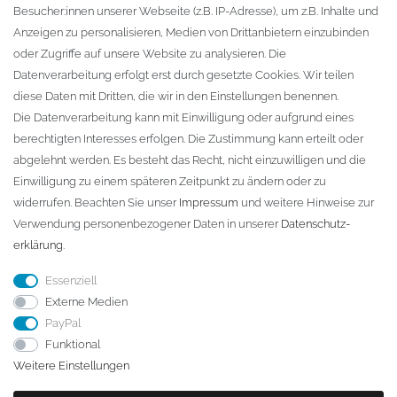
Besucher:innen unserer Webseite (z.B. IP-Adresse), um z.B. Inhalte und
KONTAKT
Anzeigen zu personalisieren, Medien von Drittanbietern einzubinden
oder Zugriffe auf unsere Website zu analysieren. Die
Fa. Steffen Jost
Datenverarbeitung erfolgt erst durch gesetzte Cookies. Wir teilen
Söbrigener Weg 50
diese Daten mit Dritten, die wir in den Einstellungen benennen.
D-01796 Pirna
Die Datenverarbeitung kann mit Einwilligung oder aufgrund eines
berechtigten Interesses erfolgen. Die Zustimmung kann erteilt oder
abgelehnt werden. Es besteht das Recht, nicht einzuwilligen und die
Telefon:
+49 (0)3501 507295
Einwilligung zu einem späteren Zeitpunkt zu ändern oder zu
info@dach-teufel.de
widerrufen. Beachten Sie unser
Impressum
und weitere Hinweise zur
Verwendung personenbezogener Daten in unserer
Daten­schutz­
erklärung
.
Essenziell
Externe Medien
PayPal
Funktional
Weitere Einstellungen