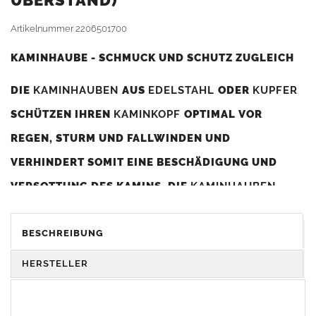
BERSTAND)
Artikelnummer
2206501700
KAMINHAUBE - SCHMUCK UND SCHUTZ ZUGLEICH
DIE
KAMINHAUBEN
AUS
EDELSTAHL
ODER
KUPFER
SCHÜTZEN IHREN
KAMINKOPF
OPTIMAL VOR
REGEN, STURM UND FALLWINDEN UND
VERHINDERT SOMIT EINE BESCHÄDIGUNG UND
VERSOTTUNG DES KAMINS. DIE
KAMINHAUBEN
VERBESSERN DIE ZUGLEISTUNG DES
KAMINS
UND
DIENEN GLEICHZEITIG ALS GESTALTERISCHES
BESCHREIBUNG
ELEMENT ZUR VERSCHÖNERUNG DES BAUWERKS.
HERSTELLER
Was sollten Sie beim Kauf beachten?