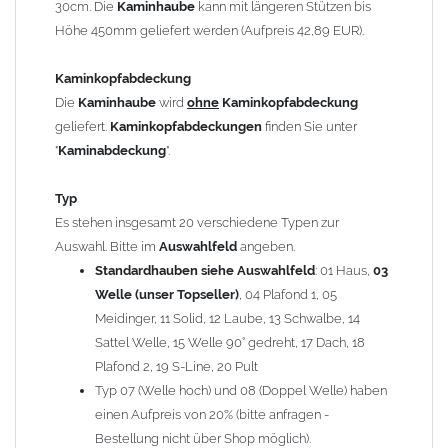
30cm. Die
Kaminhaube
kann mit längeren Stützen bis
Kaminstützen
geliefert.
Höhe 450mm geliefert werden (Aufpreis 42,89 EUR).
Bei der Kombination mit
Wetterfahne
und
Kaminbreite
über 900mm wird die
Kaminhaube
in 1,5mm Dicke
Kaminkopfabdeckung
angefertigt.
Die
Kaminhaube
wird
ohne
Kaminkopfabdeckung
Die
Kaminhaube
kann mit
klappbaren Stützen
(Aufpreis
geliefert.
Kaminkopfabdeckungen
finden Sie unter
für 4 Stützen = 96,89 EUR, Länge ab 1200mm 6 Stützen =
"
Kaminabdeckung
".
145,39 EUR) geliefert werden.
Bitte besprechen Sie den Einbau der
Kaminhaube
mit
Typ
Ihrem zuständigen
Schornsteinfeger
.
Es stehen insgesamt 20 verschiedene Typen zur
Auswahl. Bitte im
Auswahlfeld
angeben.
Hinweis: Für
Standardhauben siehe Auswahlfeld
Kaminhauben
und
Kaminabdeckungen
: 01 Haus,
können wir
03
leider
keine
Nachnahme anbieten!
Welle (unser Topseller)
, 04 Plafond 1, 05
Meidinger, 11 Solid, 12 Laube, 13 Schwalbe, 14
Lieferzeit: ca. 1-2 Wochen nach Zahlungseingang
Sattel Welle, 15 Welle 90° gedreht, 17 Dach, 18
Plafond 2, 19 S-Line, 20 Pult
Sonderanfertigung: Die Kaminhaube wird kundenspezifisch
Typ 07 (Welle hoch) und 08 (Doppel Welle) haben
angefertigt - keine Rücknahme möglich!
einen Aufpreis von 20% (bitte anfragen -
Bestellung nicht über Shop möglich).