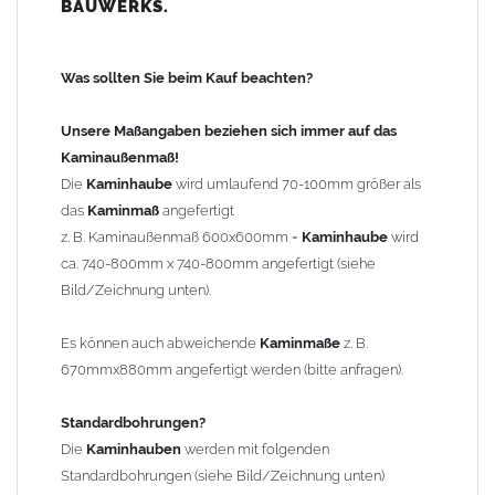
BAUWERKS.
100mm
bis 1000mm Kaminbreite: Abstand vom Kaminrand ca.
120mm
Was sollten Sie beim Kauf beachten?
ab 1000mm Kaminbreite: Abstand vom Kaminrand ca.
140mm
Unsere Maßangaben beziehen sich immer auf das
Andere Bohrmaße sind auf Anfrage möglich (Aufpreis
Kaminaußenmaß!
Sonderbohrung 55,99 EUR).
Die
Kaminhaube
wird umlaufend 70-100mm größer als
das
Kaminmaß
angefertigt
z. B. Kaminaußenmaß 600x600mm =
Kaminhaube
wird
Befestigung/Stützen
ca. 740-800mm x 740-800mm angefertigt (siehe
Die
Kaminhaube
wird inkl.
Edelstahl
Befestigungsmaterial
Bild/Zeichnung unten).
geliefert. Die Standardflachstützen sind aus
Edelstahl
(40x4mm)
und haben eine Höhe von 17cm. Die Höhe der Kaminhaube
Es können auch abweichende
Kaminmaße
z. B.
beträgt ca. 25cm bis 30cm. Die
Kaminhaube
kann mit längeren
670mmx880mm angefertigt werden (bitte anfragen).
Stützen bis Höhe 450mm geliefert werden (Aufpreis 42,89 EUR).
Standardbohrungen?
Kaminkopfabdeckung
Die
Kaminhauben
werden mit folgenden
Die
Kaminhaube
wird
ohne
Kaminkopfabdeckung
geliefert.
Standardbohrungen (siehe Bild/Zeichnung unten)
Kaminkopfabdeckungen
finden Sie unter "
Kaminabdeckung
".