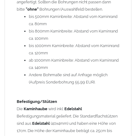
angefertigt. Sollten die Bohrungen nicht passen dann
bitte
"ohne"
Bohrungen (Auswahlfeld) bestellen.
Typ
bis 500mm Kaminbreite: Abstand vom Kaminrand
Es stehen insgesamt 20 verschiedene Typen zur Auswahl. Bitte
ca. 80mm
im
Auswahlfeld
angeben.
bis 800mm Kaminbreite: Abstand vom Kaminrand
Standardhauben siehe Auswahlfeld
: 01 Haus,
03 Welle
ca. 100mm
(unser Topseller)
, 04 Plafond 1, 05 Meidinger, 11 Solid, 12
bis 1000mm Kaminbreite: Abstand vom Kaminrand
Laube, 13 Schwalbe, 14 Sattel Welle, 15 Welle 90° gedreht,
ca. 120mm
17 Dach, 18 Plafond 2, 19 S-Line, 20 Pult
ab 1000mm Kaminbreite: Abstand vom Kaminrand
Typ 07 (Welle hoch) und 08 (Doppel Welle) haben einen
ca. 140mm
Aufpreis von 20% (bitte anfragen - Bestellung nicht über
Andere Bohrmaße sind auf Anfrage möglich
Shop möglich).
(Aufpreis Sonderbohrung 55,99 EUR).
Die Typen 02 (Bogen), 06 (Krempe), 09 (Pagode), 10
(Sauerland), 16 (Galicia) werden nur in Materialdicke
1,5mm hergestellt (Preis auf Anfrage = ca. 2-3-fache vom
Befestigung/Stützen
1,5mm Standardpreis)
Die
Kaminhaube
wird inkl.
Edelstahl
Befestigungsmaterial geliefert. Die Standardflachstützen
sind aus
Edelstahl
(40x4mm) und haben eine Höhe von
allgemeine Informationen:
17cm. Die Höhe der Kaminhaube beträgt ca. 25cm bis
Ab einer
Kaminlänge
von 1200mm werden 6