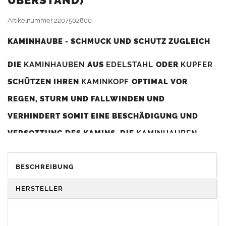
BERSTAND)
Artikelnummer
2207502800
KAMINHAUBE - SCHMUCK UND SCHUTZ ZUGLEICH
DIE
KAMINHAUBEN
AUS
EDELSTAHL
ODER
KUPFER
SCHÜTZEN IHREN
KAMINKOPF
OPTIMAL VOR
REGEN, STURM UND FALLWINDEN UND
VERHINDERT SOMIT EINE BESCHÄDIGUNG UND
VERSOTTUNG DES KAMINS. DIE
KAMINHAUBEN
VERBESSERN DIE ZUGLEISTUNG DES
KAMINS
UND
DIENEN GLEICHZEITIG ALS GESTALTERISCHES
BESCHREIBUNG
ELEMENT ZUR VERSCHÖNERUNG DES BAUWERKS.
HERSTELLER
Was sollten Sie beim Kauf beachten?