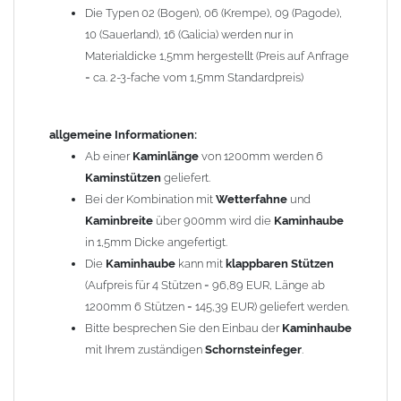
Die Typen 02 (Bogen), 06 (Krempe), 09 (Pagode),
Zum Bild vergößern, bitte auf das Bild klicken!
10 (Sauerland), 16 (Galicia) werden nur in
Materialdicke 1,5mm hergestellt (Preis auf Anfrage
= ca. 2-3-fache vom 1,5mm Standardpreis)
allgemeine Informationen:
Ab einer
Kaminlänge
von 1200mm werden 6
Kaminstützen
geliefert.
Bei der Kombination mit
Wetterfahne
und
Kaminbreite
über 900mm wird die
Kaminhaube
in 1,5mm Dicke angefertigt.
Die
Kaminhaube
kann mit
klappbaren Stützen
(Aufpreis für 4 Stützen = 96,89 EUR, Länge ab
1200mm 6 Stützen = 145,39 EUR) geliefert werden.
Bitte besprechen Sie den Einbau der
Kaminhaube
mit Ihrem zuständigen
Schornsteinfeger
.