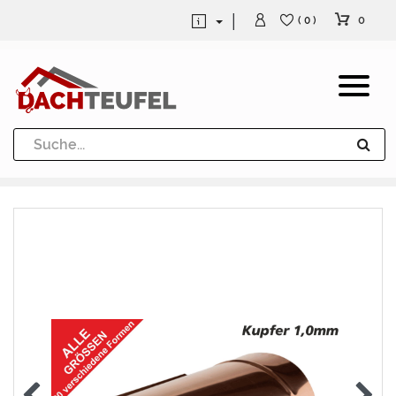
0
( 0 )
Dachrinne und Fallrohre
Werkzeuge und Löttechnik
Kugeln / Halbkugeln
Heuel Alu Dachtritte
Heuel Alu Schneefang
Kaminabdeckung