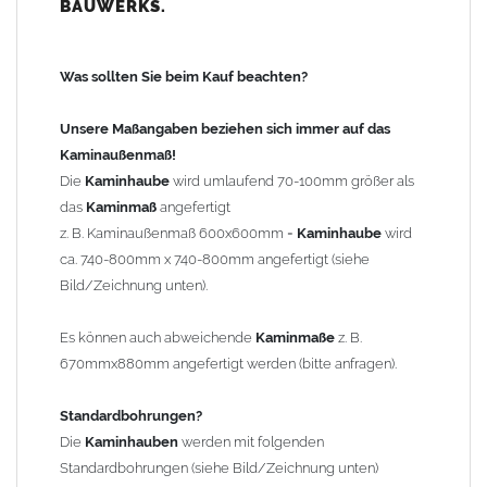
BAUWERKS.
100mm
bis 1000mm Kaminbreite: Abstand vom Kaminrand ca.
120mm
Was sollten Sie beim Kauf beachten?
ab 1000mm Kaminbreite: Abstand vom Kaminrand ca.
140mm
Unsere Maßangaben beziehen sich immer auf das
Andere Bohrmaße sind auf Anfrage möglich (Aufpreis
Kaminaußenmaß!
Sonderbohrung 55,99 EUR).
Die
Kaminhaube
wird umlaufend 70-100mm größer als
das
Kaminmaß
angefertigt
z. B. Kaminaußenmaß 600x600mm =
Kaminhaube
wird
Befestigung/Stützen
ca. 740-800mm x 740-800mm angefertigt (siehe
Die
Kaminhaube
wird inkl.
Edelstahl
Befestigungsmaterial
Bild/Zeichnung unten).
geliefert. Die Standardflachstützen sind aus
Edelstahl
(40x4mm)
und haben eine Höhe von 17cm. Die Höhe der Kaminhaube
Es können auch abweichende
Kaminmaße
z. B.
beträgt ca. 25cm bis 30cm. Die
Kaminhaube
kann mit längeren
670mmx880mm angefertigt werden (bitte anfragen).
Stützen bis Höhe 450mm geliefert werden (Aufpreis 42,89 EUR).
Standardbohrungen?
Kaminkopfabdeckung
Die
Kaminhauben
werden mit folgenden
Die
Kaminhaube
wird
ohne
Kaminkopfabdeckung
geliefert.
Standardbohrungen (siehe Bild/Zeichnung unten)
Kaminkopfabdeckungen
finden Sie unter "
Kaminabdeckung
".