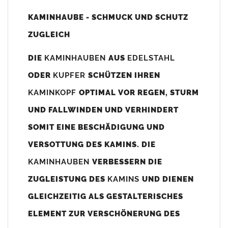
Unsere Maßangaben beziehen sich immer auf das
KAMINHAUBE - SCHMUCK UND SCHUTZ
Kaminaußenmaß!
ZUGLEICH
Die
Kaminhaube
wird umlaufend 70-100mm größer als das
Kaminmaß
angefertigt
DIE
KAMINHAUBEN
AUS
EDELSTAHL
z. B. Kaminaußenmaß 600x600mm =
Kaminhaube
wird ca. 740-
ODER
KUPFER
SCHÜTZEN IHREN
800mm x 740-800mm angefertigt (siehe Bild/Zeichnung unten).
KAMINKOPF
OPTIMAL VOR REGEN, STURM
Es können auch abweichende
Kaminmaße
z. B. 670mmx880mm
UND FALLWINDEN UND VERHINDERT
angefertigt werden (bitte anfragen).
SOMIT EINE BESCHÄDIGUNG UND
Standardbohrungen?
VERSOTTUNG DES KAMINS. DIE
Die
Kaminhauben
werden mit folgenden Standardbohrungen
KAMINHAUBEN
VERBESSERN DIE
(siehe Bild/Zeichnung unten) angefertigt. Sollten die Bohrungen
nicht passen dann bitte
"ohne"
Bohrungen (Auswahlfeld)
ZUGLEISTUNG DES
KAMINS
UND DIENEN
bestellen.
GLEICHZEITIG ALS GESTALTERISCHES
bis 500mm Kaminbreite: Abstand vom Kaminrand ca.
80mm
ELEMENT ZUR VERSCHÖNERUNG DES
bis 800mm Kaminbreite: Abstand vom Kaminrand ca.