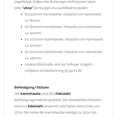
angefertigt. Sollten die Bohrungen nicht passen dann
bitte
"ohne"
Bohrungen (Auswahlfeld) bestellen.
Typ
bis 500mm Kaminbreite: Abstand vom Kaminrand
Es stehen insgesamt 20 verschiedene Typen zur Auswahl. Bitte
ca. 80mm
im
Auswahlfeld
angeben.
bis 800mm Kaminbreite: Abstand vom Kaminrand
Standardhauben siehe Auswahlfeld
: 01 Haus,
03 Welle
ca. 100mm
(unser Topseller)
, 04 Plafond 1, 05 Meidinger, 11 Solid, 12
bis 1000mm Kaminbreite: Abstand vom Kaminrand
Laube, 13 Schwalbe, 14 Sattel Welle, 15 Welle 90° gedreht,
ca. 120mm
17 Dach, 18 Plafond 2, 19 S-Line, 20 Pult
ab 1000mm Kaminbreite: Abstand vom Kaminrand
Typ 07 (Welle hoch) und 08 (Doppel Welle) haben einen
ca. 140mm
Aufpreis von 20% (bitte anfragen - Bestellung nicht über
Andere Bohrmaße sind auf Anfrage möglich
Shop möglich).
(Aufpreis Sonderbohrung 55,99 EUR).
Die Typen 02 (Bogen), 06 (Krempe), 09 (Pagode), 10
(Sauerland), 16 (Galicia) werden nur in Materialdicke
1,5mm hergestellt (Preis auf Anfrage = ca. 2-3-fache vom
Befestigung/Stützen
1,5mm Standardpreis)
Die
Kaminhaube
wird inkl.
Edelstahl
Befestigungsmaterial geliefert. Die Standardflachstützen
sind aus
Edelstahl
(40x4mm) und haben eine Höhe von
allgemeine Informationen:
17cm. Die Höhe der Kaminhaube beträgt ca. 25cm bis
Ab einer
Kaminlänge
von 1200mm werden 6