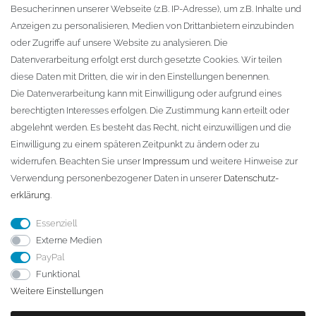
Besucher:innen unserer Webseite (z.B. IP-Adresse), um z.B. Inhalte und
KONTAKT
Anzeigen zu personalisieren, Medien von Drittanbietern einzubinden
oder Zugriffe auf unsere Website zu analysieren. Die
Fa. Steffen Jost
Datenverarbeitung erfolgt erst durch gesetzte Cookies. Wir teilen
Söbrigener Weg 50
diese Daten mit Dritten, die wir in den Einstellungen benennen.
D-01796 Pirna
Die Datenverarbeitung kann mit Einwilligung oder aufgrund eines
berechtigten Interesses erfolgen. Die Zustimmung kann erteilt oder
abgelehnt werden. Es besteht das Recht, nicht einzuwilligen und die
Telefon:
+49 (0)3501 507295
Einwilligung zu einem späteren Zeitpunkt zu ändern oder zu
info@dach-teufel.de
widerrufen. Beachten Sie unser
Impressum
und weitere Hinweise zur
Verwendung personenbezogener Daten in unserer
Daten­schutz­
erklärung
.
Essenziell
Externe Medien
PayPal
Funktional
Weitere Einstellungen