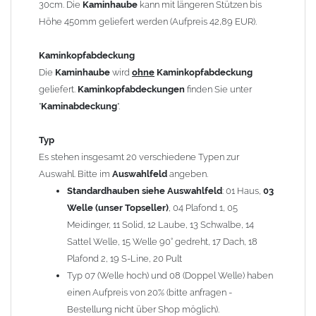
30cm. Die
Kaminhaube
kann mit längeren Stützen bis
Kaminstützen
geliefert.
Höhe 450mm geliefert werden (Aufpreis 42,89 EUR).
Bei der Kombination mit
Wetterfahne
und
Kaminbreite
über 900mm wird die
Kaminhaube
in 1,5mm Dicke
Kaminkopfabdeckung
angefertigt.
Die
Kaminhaube
wird
ohne
Kaminkopfabdeckung
Die
Kaminhaube
kann mit
klappbaren Stützen
(Aufpreis
geliefert.
Kaminkopfabdeckungen
finden Sie unter
für 4 Stützen = 96,89 EUR, Länge ab 1200mm 6 Stützen =
"
Kaminabdeckung
".
145,39 EUR) geliefert werden.
Bitte besprechen Sie den Einbau der
Kaminhaube
mit
Typ
Ihrem zuständigen
Schornsteinfeger
.
Es stehen insgesamt 20 verschiedene Typen zur
Auswahl. Bitte im
Auswahlfeld
angeben.
Hinweis: Für
Standardhauben siehe Auswahlfeld
Kaminhauben
und
Kaminabdeckungen
: 01 Haus,
können wir
03
leider
keine
Nachnahme anbieten!
Welle (unser Topseller)
, 04 Plafond 1, 05
Meidinger, 11 Solid, 12 Laube, 13 Schwalbe, 14
Lieferzeit: ca. 1-2 Wochen nach Zahlungseingang
Sattel Welle, 15 Welle 90° gedreht, 17 Dach, 18
Plafond 2, 19 S-Line, 20 Pult
Sonderanfertigung: Die Kaminhaube wird kundenspezifisch
Typ 07 (Welle hoch) und 08 (Doppel Welle) haben
angefertigt - keine Rücknahme möglich!
einen Aufpreis von 20% (bitte anfragen -
Bestellung nicht über Shop möglich).