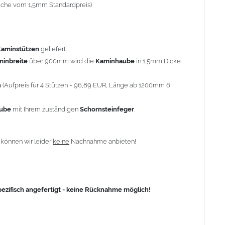
-fache vom 1,5mm Standardpreis)
fisch angefertigt - keine Rücknahme möglich!
Kaminstützen
geliefert.
minbreite
über 900mm wird die
Kaminhaube
in 1,5mm Dicke
n
(Aufpreis für 4 Stützen = 96,89 EUR, Länge ab 1200mm 6
aube
mit Ihrem zuständigen
Schornsteinfeger
.
n
können wir leider
keine
Nachnahme anbieten!
zifisch angefertigt - keine Rücknahme möglich!