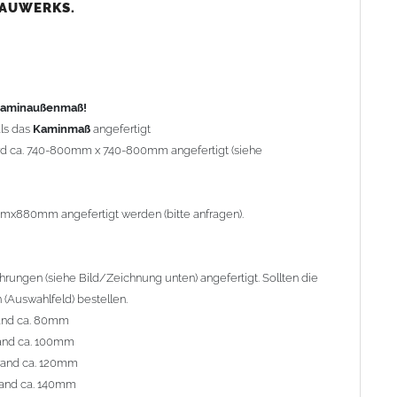
nd ca. 80mm
BAUWERKS.
nd ca. 100mm
and ca. 120mm
nd ca. 140mm
preis Sonderbohrung 55,99 EUR).
 Kaminaußenmaß!
ls das
Kaminmaß
angefertigt
rd ca. 740-800mm x 740-800mm angefertigt (siehe
al geliefert. Die Standardflachstützen sind aus
Edelstahl
r Kaminhaube beträgt ca. 25cm bis 30cm. Die
Kaminhaube
erden (Aufpreis 42,89 EUR).
mmx880mm angefertigt werden (bitte anfragen).
efert.
Kaminkopfabdeckungen
finden Sie unter
ungen (siehe Bild/Zeichnung unten) angefertigt. Sollten die
(Auswahlfeld) bestellen.
and ca. 80mm
and ca. 100mm
l. Bitte im
Auswahlfeld
angeben.
rand ca. 120mm
 Welle (unser Topseller)
, 04 Plafond 1, 05 Meidinger, 11 Solid,
and ca. 140mm