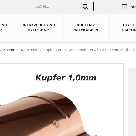
Inf
UND
WERKZEUGE UND
KUGELN /
HEUEL
E
LÖTTECHNIK
HALBKUGELN
DACHTR
ite 800mm
Kaminhaube Kupfer 1,0mm Kaminmaß: BxL= 800x1000mm (zzgl. uml