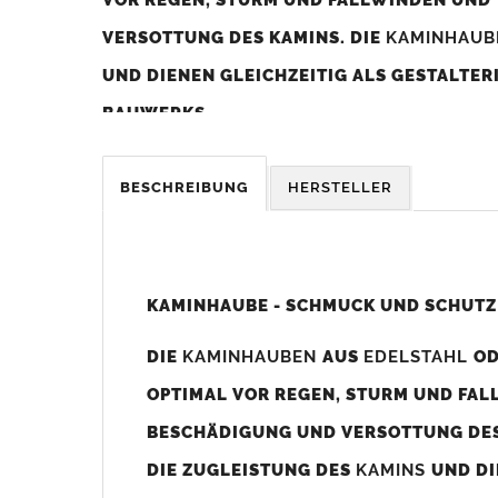
VERSOTTUNG DES KAMINS. DIE
KAMINHAU
UND DIENEN GLEICHZEITIG ALS GESTALTE
BAUWERKS.
Was sollten Sie beim Kauf beachten?
BESCHREIBUNG
HERSTELLER
Unsere Maßangaben beziehen sich immer auf das K
Die
Kaminhaube
wird umlaufend 70-100mm größer al
z. B. Kaminaußenmaß 600x600mm =
Kaminhaube
wir
KAMINHAUBE - SCHMUCK UND SCHUTZ
Bild/Zeichnung unten).
DIE
KAMINHAUBEN
AUS
EDELSTAHL
O
Es können auch abweichende
Kaminmaße
z. B. 670mm
OPTIMAL VOR REGEN, STURM UND FAL
Standardbohrungen?
BESCHÄDIGUNG UND VERSOTTUNG DES
Die
Kaminhauben
werden mit folgenden Standardbohrun
DIE ZUGLEISTUNG DES
KAMINS
UND DI
Bohrungen nicht passen dann bitte
"ohne"
Bohrungen (