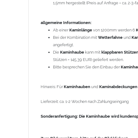
1,5mm hergestellt (Preis auf Anfrage = ca. 2-3
Sonderanfertigung: Die Kaminhaube wird kundenspezi
allgemeine Informationen:
Zum Bild vergößern, bitte auf das Bild klicken!
Ab einer
Kaminlänge
von 1200mm werden 6
Bei der Kombination mit
Wetterfahne
und
Ka
angefertigt.
Die
Kaminhaube
kann mit
klappbaren Stütze
Stützen = 145,39 EUR) geliefert werden.
Bitte besprechen Sie den Einbau der
Kaminh
Hinweis: Für
Kaminhauben
und
Kaminabdeckunge
Lieferzeit: ca. 1-2 Wochen nach Zahlungseingang
Sonderanfertigung: Die Kaminhaube wird kundenspe