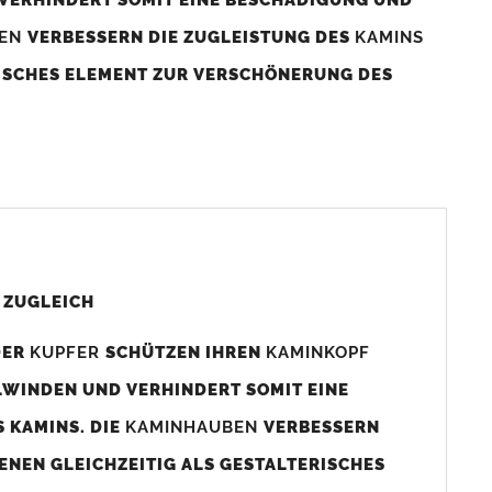
BEN
VERBESSERN DIE ZUGLEISTUNG DES
KAMINS
RISCHES ELEMENT ZUR VERSCHÖNERUNG DES
aminaußenmaß!
s das
Kaminmaß
angefertigt
d ca. 740-800mm x 740-800mm angefertigt (siehe
 ZUGLEICH
DER
KUPFER
SCHÜTZEN IHREN
KAMINKOPF
x880mm angefertigt werden (bitte anfragen).
LWINDEN UND VERHINDERT SOMIT EINE
 KAMINS. DIE
KAMINHAUBEN
VERBESSERN
gen (siehe Bild/Zeichnung unten) angefertigt. Sollten die
ENEN GLEICHZEITIG ALS GESTALTERISCHES
Auswahlfeld) bestellen.