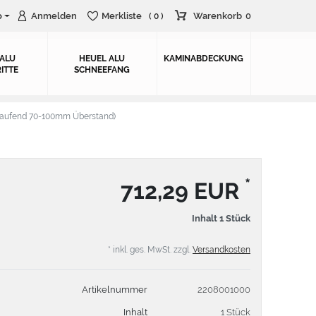
o
Anmelden
Merkliste
Warenkorb
0
( 0 )
 ALU
HEUEL ALU
KAMINABDECKUNG
ITTE
SCHNEEFANG
aufend 70-100mm Überstand)
*
712,29 EUR
Inhalt
1
Stück
* inkl. ges. MwSt. zzgl.
Versandkosten
Artikelnummer
2208001000
Inhalt
1 Stück