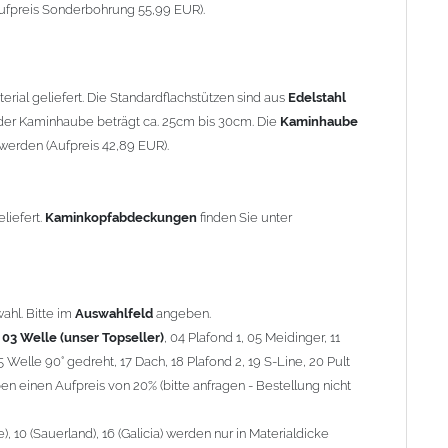
90° gedreht, 17 Dach, 18 Plafond 2, 19 S-Line, 20 Pult
ufpreis Sonderbohrung 55,99 EUR).
 einen Aufpreis von 20% (bitte anfragen - Bestellung nicht
10 (Sauerland), 16 (Galicia) werden nur in Materialdicke 1,5mm
rial geliefert. Die Standardflachstützen sind aus
Edelstahl
om 1,5mm Standardpreis)
er Kaminhaube beträgt ca. 25cm bis 30cm. Die
Kaminhaube
werden (Aufpreis 42,89 EUR).
minstützen
geliefert.
breite
über 900mm wird die
Kaminhaube
in 1,5mm Dicke
eliefert.
Kaminkopfabdeckungen
finden Sie unter
Aufpreis für 4 Stützen = 96,89 EUR, Länge ab 1200mm 6 Stützen
be
mit Ihrem zuständigen
Schornsteinfeger
.
ahl. Bitte im
Auswahlfeld
angeben.
,
03 Welle (unser Topseller)
, 04 Plafond 1, 05 Meidinger, 11
5 Welle 90° gedreht, 17 Dach, 18 Plafond 2, 19 S-Line, 20 Pult
nnen wir leider
keine
Nachnahme anbieten!
n einen Aufpreis von 20% (bitte anfragen - Bestellung nicht
 10 (Sauerland), 16 (Galicia) werden nur in Materialdicke