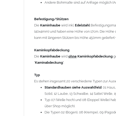
12 Laube, 13 Schwalbe, 14 Sattel Welle, 15 Welle 
Andere Bohrmaße sind auf Anfrage möglich (A
Typ 07 (Welle hoch) und 08 (Doppel Welle) haben
über Shop möglich).
Befestigung/Stützen
Die Typen 02 (Bogen), 06 (Krempe), 09 (Pagode), 
Die
Kaminhaube
wird inkl.
Edelstahl
Befestigungsmate
hergestellt (Preis auf Anfrage = ca. 2-3-fache v
(40x4mm) und haben eine Höhe von 17cm. Die Höhe d
kann mit längeren Stützen bis Höhe 450mm geliefert 
allgemeine Informationen:
Ab einer
Kaminlänge
von 1200mm werden 6
Ka
Kaminkopfabdeckung
Bei der Kombination mit
Wetterfahne
und
Kamin
Die
Kaminhaube
wird
ohne
Kaminkopfabdeckung
g
angefertigt.
"
Kaminabdeckung
".
Die
Kaminhaube
kann mit
klappbaren Stützen
(
= 145,39 EUR) geliefert werden.
Typ
Bitte besprechen Sie den Einbau der
Kaminhau
Es stehen insgesamt 20 verschiedene Typen zur Ausw
Standardhauben siehe Auswahlfeld
: 01 Haus
Solid, 12 Laube, 13 Schwalbe, 14 Sattel Welle, 1
Hinweis: Für
Kaminhauben
und
Kaminabdeckungen
kö
Typ 07 (Welle hoch) und 08 (Doppel Welle) habe
über Shop möglich).
Lieferzeit: ca. 1-2 Wochen nach Zahlungseingang
Die Typen 02 (Bogen), 06 (Krempe), 09 (Pagode),