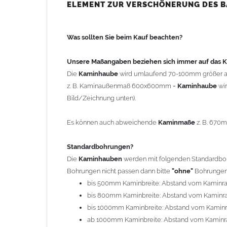
bis 500mm Kaminbreite: Abstand vom Kaminra
ELEMENT ZUR VERSCHÖNERUNG DES 
bis 800mm Kaminbreite: Abstand vom Kaminra
bis 1000mm Kaminbreite: Abstand vom Kaminr
Was sollten Sie beim Kauf beachten?
ab 1000mm Kaminbreite: Abstand vom Kaminra
Andere Bohrmaße sind auf Anfrage möglich (Auf
Unsere Maßangaben beziehen sich immer auf das
Die
Kaminhaube
wird umlaufend 70-100mm größer a
Befestigung/Stützen
z. B. Kaminaußenmaß 600x600mm =
Kaminhaube
wi
Die
Kaminhaube
wird inkl.
Edelstahl
Befestigungsmateri
Bild/Zeichnung unten).
(40x4mm) und haben eine Höhe von 17cm. Die Höhe de
kann mit längeren Stützen bis Höhe 450mm geliefert w
Es können auch abweichende
Kaminmaße
z. B. 670
Kaminkopfabdeckung
Standardbohrungen?
Die
Kaminhaube
wird
ohne
Kaminkopfabdeckung
geli
Die
Kaminhauben
werden mit folgenden Standardbohr
"
Kaminabdeckung
".
Bohrungen nicht passen dann bitte
"ohne"
Bohrungen 
bis 500mm Kaminbreite: Abstand vom Kaminr
Typ
bis 800mm Kaminbreite: Abstand vom Kaminr
Es stehen insgesamt 20 verschiedene Typen zur Auswah
bis 1000mm Kaminbreite: Abstand vom Kamin
Standardhauben siehe Auswahlfeld
: 01 Haus,
03
ab 1000mm Kaminbreite: Abstand vom Kaminr