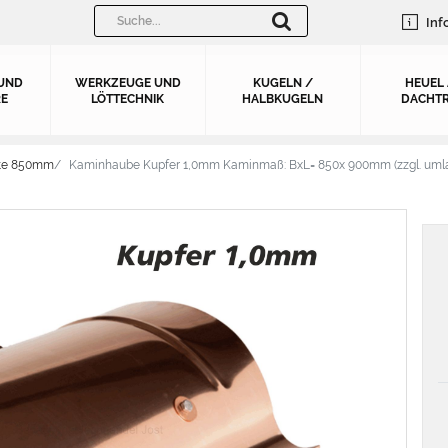
Inf
UND
WERKZEUGE UND
KUGELN /
HEUEL
E
LÖTTECHNIK
HALBKUGELN
DACHTR
ite 850mm
Kaminhaube Kupfer 1,0mm Kaminmaß: BxL= 850x 900mm (zzgl. uml