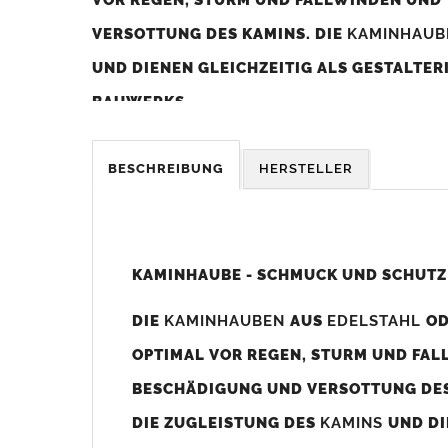
VERSOTTUNG DES KAMINS. DIE
KAMINHAU
UND DIENEN GLEICHZEITIG ALS GESTALTE
BAUWERKS.
Was sollten Sie beim Kauf beachten?
BESCHREIBUNG
HERSTELLER
Unsere Maßangaben beziehen sich immer auf das K
Die
Kaminhaube
wird umlaufend 70-100mm größer al
z. B. Kaminaußenmaß 600x600mm =
Kaminhaube
wir
KAMINHAUBE - SCHMUCK UND SCHUTZ
Bild/Zeichnung unten).
DIE
KAMINHAUBEN
AUS
EDELSTAHL
O
Es können auch abweichende
Kaminmaße
z. B. 670mm
OPTIMAL VOR REGEN, STURM UND FAL
Standardbohrungen?
BESCHÄDIGUNG UND VERSOTTUNG DES
Die
Kaminhauben
werden mit folgenden Standardbohrun
DIE ZUGLEISTUNG DES
KAMINS
UND DI
Bohrungen nicht passen dann bitte
"ohne"
Bohrungen (