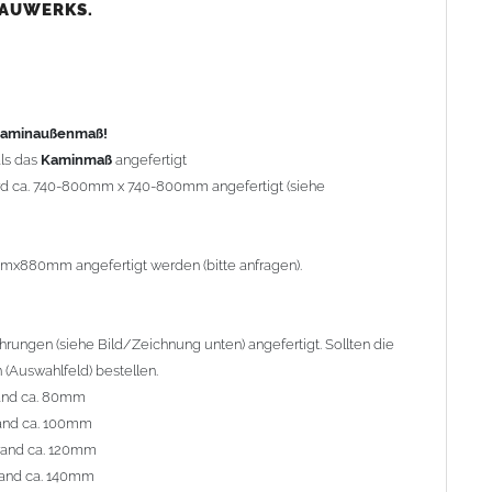
nd ca. 80mm
BAUWERKS.
nd ca. 100mm
and ca. 120mm
nd ca. 140mm
preis Sonderbohrung 55,99 EUR).
 Kaminaußenmaß!
ls das
Kaminmaß
angefertigt
rd ca. 740-800mm x 740-800mm angefertigt (siehe
al geliefert. Die Standardflachstützen sind aus
Edelstahl
r Kaminhaube beträgt ca. 25cm bis 30cm. Die
Kaminhaube
erden (Aufpreis 42,89 EUR).
mmx880mm angefertigt werden (bitte anfragen).
efert.
Kaminkopfabdeckungen
finden Sie unter
ungen (siehe Bild/Zeichnung unten) angefertigt. Sollten die
(Auswahlfeld) bestellen.
and ca. 80mm
and ca. 100mm
l. Bitte im
Auswahlfeld
angeben.
rand ca. 120mm
 Welle (unser Topseller)
, 04 Plafond 1, 05 Meidinger, 11 Solid,
and ca. 140mm