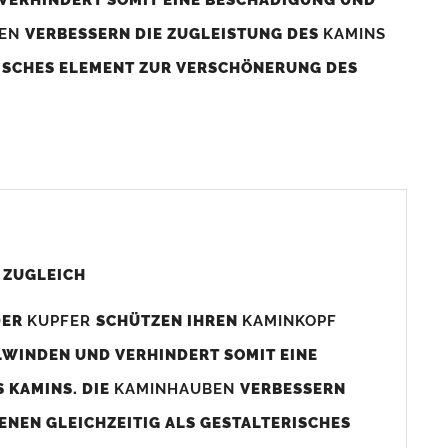
BEN
VERBESSERN DIE ZUGLEISTUNG DES
KAMINS
RISCHES ELEMENT ZUR VERSCHÖNERUNG DES
aminaußenmaß!
s das
Kaminmaß
angefertigt
d ca. 740-800mm x 740-800mm angefertigt (siehe
 ZUGLEICH
DER
KUPFER
SCHÜTZEN IHREN
KAMINKOPF
x880mm angefertigt werden (bitte anfragen).
LWINDEN UND VERHINDERT SOMIT EINE
 KAMINS. DIE
KAMINHAUBEN
VERBESSERN
gen (siehe Bild/Zeichnung unten) angefertigt. Sollten die
ENEN GLEICHZEITIG ALS GESTALTERISCHES
Auswahlfeld) bestellen.