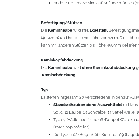
12 Laube, 13 Schwalbe, 14 Sattel Welle, 15 Welle 
Andere Bohrmaße sind auf Anfrage möglich (A
Typ 07 (Welle hoch) und 08 (Doppel Welle) haben
über Shop möglich).
Befestigung/Stützen
Die Typen 02 (Bogen), 06 (Krempe), 09 (Pagode), 
Die
Kaminhaube
wird inkl.
Edelstahl
Befestigungsmate
hergestellt (Preis auf Anfrage = ca. 2-3-fache v
(40x4mm) und haben eine Höhe von 17cm. Die Höhe d
kann mit längeren Stützen bis Höhe 450mm geliefert 
allgemeine Informationen:
Ab einer
Kaminlänge
von 1200mm werden 6
Ka
Kaminkopfabdeckung
Bei der Kombination mit
Wetterfahne
und
Kamin
Die
Kaminhaube
wird
ohne
Kaminkopfabdeckung
g
angefertigt.
"
Kaminabdeckung
".
Die
Kaminhaube
kann mit
klappbaren Stützen
(
= 145,39 EUR) geliefert werden.
Typ
Bitte besprechen Sie den Einbau der
Kaminhau
Es stehen insgesamt 20 verschiedene Typen zur Ausw
Standardhauben siehe Auswahlfeld
: 01 Haus
Solid, 12 Laube, 13 Schwalbe, 14 Sattel Welle, 1
Hinweis: Für
Kaminhauben
und
Kaminabdeckungen
kö
Typ 07 (Welle hoch) und 08 (Doppel Welle) habe
über Shop möglich).
Lieferzeit: ca. 1-2 Wochen nach Zahlungseingang
Die Typen 02 (Bogen), 06 (Krempe), 09 (Pagode),