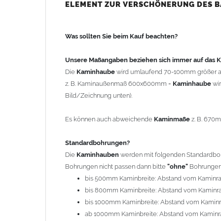
bis 500mm Kaminbreite: Abstand vom Kaminra
ELEMENT ZUR VERSCHÖNERUNG DES 
bis 800mm Kaminbreite: Abstand vom Kaminra
bis 1000mm Kaminbreite: Abstand vom Kaminr
Was sollten Sie beim Kauf beachten?
ab 1000mm Kaminbreite: Abstand vom Kaminra
Andere Bohrmaße sind auf Anfrage möglich (Auf
Unsere Maßangaben beziehen sich immer auf das
Die
Kaminhaube
wird umlaufend 70-100mm größer a
Befestigung/Stützen
z. B. Kaminaußenmaß 600x600mm =
Kaminhaube
wi
Die
Kaminhaube
wird inkl.
Edelstahl
Befestigungsmateri
Bild/Zeichnung unten).
(40x4mm) und haben eine Höhe von 17cm. Die Höhe de
kann mit längeren Stützen bis Höhe 450mm geliefert w
Es können auch abweichende
Kaminmaße
z. B. 670
Kaminkopfabdeckung
Standardbohrungen?
Die
Kaminhaube
wird
ohne
Kaminkopfabdeckung
geli
Die
Kaminhauben
werden mit folgenden Standardbohr
"
Kaminabdeckung
".
Bohrungen nicht passen dann bitte
"ohne"
Bohrungen 
bis 500mm Kaminbreite: Abstand vom Kaminr
Typ
bis 800mm Kaminbreite: Abstand vom Kaminr
Es stehen insgesamt 20 verschiedene Typen zur Auswah
bis 1000mm Kaminbreite: Abstand vom Kamin
Standardhauben siehe Auswahlfeld
: 01 Haus,
03
ab 1000mm Kaminbreite: Abstand vom Kaminr