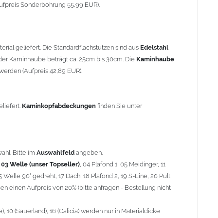
90° gedreht, 17 Dach, 18 Plafond 2, 19 S-Line, 20 Pult
ufpreis Sonderbohrung 55,99 EUR).
 einen Aufpreis von 20% (bitte anfragen - Bestellung nicht
10 (Sauerland), 16 (Galicia) werden nur in Materialdicke 1,5mm
rial geliefert. Die Standardflachstützen sind aus
Edelstahl
om 1,5mm Standardpreis)
er Kaminhaube beträgt ca. 25cm bis 30cm. Die
Kaminhaube
werden (Aufpreis 42,89 EUR).
minstützen
geliefert.
breite
über 900mm wird die
Kaminhaube
in 1,5mm Dicke
eliefert.
Kaminkopfabdeckungen
finden Sie unter
Aufpreis für 4 Stützen = 96,89 EUR, Länge ab 1200mm 6 Stützen
be
mit Ihrem zuständigen
Schornsteinfeger
.
ahl. Bitte im
Auswahlfeld
angeben.
,
03 Welle (unser Topseller)
, 04 Plafond 1, 05 Meidinger, 11
5 Welle 90° gedreht, 17 Dach, 18 Plafond 2, 19 S-Line, 20 Pult
nnen wir leider
keine
Nachnahme anbieten!
n einen Aufpreis von 20% (bitte anfragen - Bestellung nicht
 10 (Sauerland), 16 (Galicia) werden nur in Materialdicke