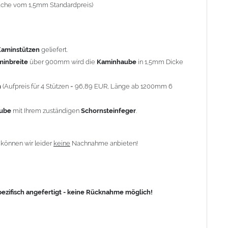
-fache vom 1,5mm Standardpreis)
fisch angefertigt - keine Rücknahme möglich!
Kaminstützen
geliefert.
minbreite
über 900mm wird die
Kaminhaube
in 1,5mm Dicke
n
(Aufpreis für 4 Stützen = 96,89 EUR, Länge ab 1200mm 6
aube
mit Ihrem zuständigen
Schornsteinfeger
.
n
können wir leider
keine
Nachnahme anbieten!
zifisch angefertigt - keine Rücknahme möglich!