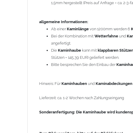
1,5mm hergestellt (Preis auf Anfrage = ca. 2-3
Sonderanfertigung: Die Kaminhaube wird kundenspezi
allgemeine Informationen:
Zum Bild vergößern, bitte auf das Bild klicken!
Ab einer
Kaminlänge
von 1200mm werden 6
Bei der Kombination mit
Wetterfahne
und
Ka
angefertigt.
Die
Kaminhaube
kann mit
klappbaren Stütze
Stützen = 145,39 EUR) geliefert werden.
Bitte besprechen Sie den Einbau der
Kaminh
Hinweis: Für
Kaminhauben
und
Kaminabdeckunge
Lieferzeit: ca. 1-2 Wochen nach Zahlungseingang
Sonderanfertigung: Die Kaminhaube wird kundenspe