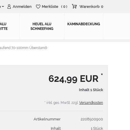
o
Anmelden
Merkliste
Warenkorb
0
( 0 )
 ALU
HEUEL ALU
KAMINABDECKUNG
ITTE
SCHNEEFANG
aufend 70-100mm Überstand)
*
624,99 EUR
Inhalt
1
Stück
* inkl. ges. MwSt. zzgl.
Versandkosten
Artikelnummer
2208500900
Inhalt
1 Stück