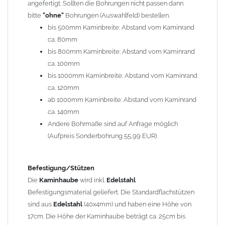
angefertigt. Sollten die Bohrungen nicht passen dann
bitte
"ohne"
Bohrungen (Auswahlfeld) bestellen.
Typ
bis 500mm Kaminbreite: Abstand vom Kaminrand
Es stehen insgesamt 20 verschiedene Typen zur Auswahl. Bitte
ca. 80mm
im
Auswahlfeld
angeben.
bis 800mm Kaminbreite: Abstand vom Kaminrand
Standardhauben siehe Auswahlfeld
: 01 Haus,
03 Welle
ca. 100mm
(unser Topseller)
, 04 Plafond 1, 05 Meidinger, 11 Solid, 12
bis 1000mm Kaminbreite: Abstand vom Kaminrand
Laube, 13 Schwalbe, 14 Sattel Welle, 15 Welle 90° gedreht,
ca. 120mm
17 Dach, 18 Plafond 2, 19 S-Line, 20 Pult
ab 1000mm Kaminbreite: Abstand vom Kaminrand
Typ 07 (Welle hoch) und 08 (Doppel Welle) haben einen
ca. 140mm
Aufpreis von 20% (bitte anfragen - Bestellung nicht über
Andere Bohrmaße sind auf Anfrage möglich
Shop möglich).
(Aufpreis Sonderbohrung 55,99 EUR).
Die Typen 02 (Bogen), 06 (Krempe), 09 (Pagode), 10
(Sauerland), 16 (Galicia) werden nur in Materialdicke
1,5mm hergestellt (Preis auf Anfrage = ca. 2-3-fache vom
Befestigung/Stützen
1,5mm Standardpreis)
Die
Kaminhaube
wird inkl.
Edelstahl
Befestigungsmaterial geliefert. Die Standardflachstützen
sind aus
Edelstahl
(40x4mm) und haben eine Höhe von
allgemeine Informationen:
17cm. Die Höhe der Kaminhaube beträgt ca. 25cm bis
Ab einer
Kaminlänge
von 1200mm werden 6