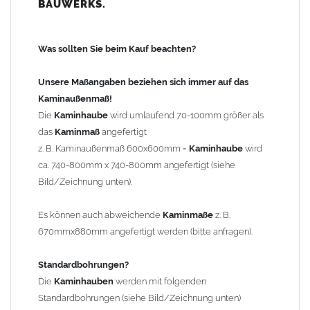
BAUWERKS.
100mm
bis 1000mm Kaminbreite: Abstand vom Kaminrand ca.
120mm
Was sollten Sie beim Kauf beachten?
ab 1000mm Kaminbreite: Abstand vom Kaminrand ca.
140mm
Unsere Maßangaben beziehen sich immer auf das
Andere Bohrmaße sind auf Anfrage möglich (Aufpreis
Kaminaußenmaß!
Sonderbohrung 55,99 EUR).
Die
Kaminhaube
wird umlaufend 70-100mm größer als
das
Kaminmaß
angefertigt
z. B. Kaminaußenmaß 600x600mm =
Kaminhaube
wird
Befestigung/Stützen
ca. 740-800mm x 740-800mm angefertigt (siehe
Die
Kaminhaube
wird inkl.
Edelstahl
Befestigungsmaterial
Bild/Zeichnung unten).
geliefert. Die Standardflachstützen sind aus
Edelstahl
(40x4mm)
und haben eine Höhe von 17cm. Die Höhe der Kaminhaube
Es können auch abweichende
Kaminmaße
z. B.
beträgt ca. 25cm bis 30cm. Die
Kaminhaube
kann mit längeren
670mmx880mm angefertigt werden (bitte anfragen).
Stützen bis Höhe 450mm geliefert werden (Aufpreis 42,89 EUR).
Standardbohrungen?
Kaminkopfabdeckung
Die
Kaminhauben
werden mit folgenden
Die
Kaminhaube
wird
ohne
Kaminkopfabdeckung
geliefert.
Standardbohrungen (siehe Bild/Zeichnung unten)
Kaminkopfabdeckungen
finden Sie unter "
Kaminabdeckung
".