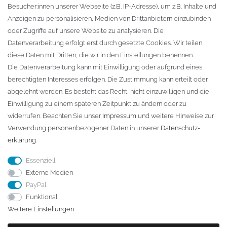
Besucher:innen unserer Webseite (z.B. IP-Adresse), um z.B. Inhalte und
KONTAKT
Anzeigen zu personalisieren, Medien von Drittanbietern einzubinden
oder Zugriffe auf unsere Website zu analysieren. Die
Fa. Steffen Jost
Datenverarbeitung erfolgt erst durch gesetzte Cookies. Wir teilen
Söbrigener Weg 50
diese Daten mit Dritten, die wir in den Einstellungen benennen.
D-01796 Pirna
Die Datenverarbeitung kann mit Einwilligung oder aufgrund eines
berechtigten Interesses erfolgen. Die Zustimmung kann erteilt oder
abgelehnt werden. Es besteht das Recht, nicht einzuwilligen und die
Telefon:
+49 (0)3501 507295
Einwilligung zu einem späteren Zeitpunkt zu ändern oder zu
info@dach-teufel.de
widerrufen. Beachten Sie unser
Impressum
und weitere Hinweise zur
Verwendung personenbezogener Daten in unserer
Daten­schutz­
erklärung
.
Essenziell
Externe Medien
PayPal
Funktional
Weitere Einstellungen