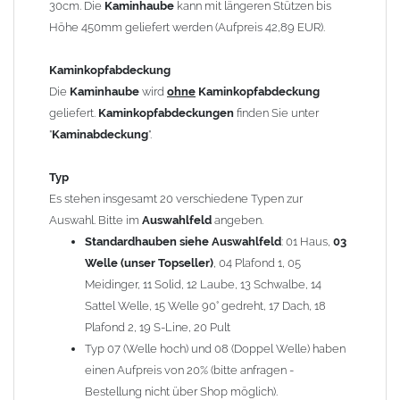
30cm. Die
Kaminhaube
kann mit längeren Stützen bis
Kaminstützen
geliefert.
Höhe 450mm geliefert werden (Aufpreis 42,89 EUR).
Bei der Kombination mit
Wetterfahne
und
Kaminbreite
über 900mm wird die
Kaminhaube
in 1,5mm Dicke
Kaminkopfabdeckung
angefertigt.
Die
Kaminhaube
wird
ohne
Kaminkopfabdeckung
Die
Kaminhaube
kann mit
klappbaren Stützen
(Aufpreis
geliefert.
Kaminkopfabdeckungen
finden Sie unter
für 4 Stützen = 96,89 EUR, Länge ab 1200mm 6 Stützen =
"
Kaminabdeckung
".
145,39 EUR) geliefert werden.
Bitte besprechen Sie den Einbau der
Kaminhaube
mit
Typ
Ihrem zuständigen
Schornsteinfeger
.
Es stehen insgesamt 20 verschiedene Typen zur
Auswahl. Bitte im
Auswahlfeld
angeben.
Hinweis: Für
Standardhauben siehe Auswahlfeld
Kaminhauben
und
Kaminabdeckungen
: 01 Haus,
können wir
03
leider
keine
Nachnahme anbieten!
Welle (unser Topseller)
, 04 Plafond 1, 05
Meidinger, 11 Solid, 12 Laube, 13 Schwalbe, 14
Lieferzeit: ca. 1-2 Wochen nach Zahlungseingang
Sattel Welle, 15 Welle 90° gedreht, 17 Dach, 18
Plafond 2, 19 S-Line, 20 Pult
Sonderanfertigung: Die Kaminhaube wird kundenspezifisch
Typ 07 (Welle hoch) und 08 (Doppel Welle) haben
angefertigt - keine Rücknahme möglich!
einen Aufpreis von 20% (bitte anfragen -
Bestellung nicht über Shop möglich).