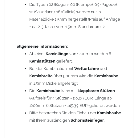
Die Typen 02 (Bogen), 06 (Krempe), 09 (Pagode),
Zum Bild vergößern, bitte auf das Bild klicken!
10 (Sauerland), 16 (Galicia) werden nur in
Materialdicke 1,5mm hergestellt (Preis auf Anfrage
= ca. 2-3-fache vom 1,5mm Standardpreis)
allgemeine Informationen:
Ab einer
Kaminlänge
von 1200mm werden 6
Kaminstützen
geliefert.
Bei der Kombination mit
Wetterfahne
und
Kaminbreite
über 900mm wird die
Kaminhaube
in 1,5mm Dicke angefertigt.
Die
Kaminhaube
kann mit
klappbaren Stützen
(Aufpreis für 4 Stützen = 96,89 EUR, Länge ab
1200mm 6 Stützen = 145,39 EUR) geliefert werden.
Bitte besprechen Sie den Einbau der
Kaminhaube
mit Ihrem zuständigen
Schornsteinfeger
.