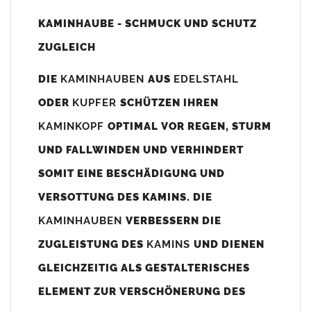
Unsere Maßangaben beziehen sich immer auf das
KAMINHAUBE - SCHMUCK UND SCHUTZ
Kaminaußenmaß!
ZUGLEICH
Die
Kaminhaube
wird umlaufend 70-100mm größer als das
Kaminmaß
angefertigt
DIE
KAMINHAUBEN
AUS
EDELSTAHL
z. B. Kaminaußenmaß 600x600mm =
Kaminhaube
wird ca. 740-
ODER
KUPFER
SCHÜTZEN IHREN
800mm x 740-800mm angefertigt (siehe Bild/Zeichnung unten).
KAMINKOPF
OPTIMAL VOR REGEN, STURM
Es können auch abweichende
Kaminmaße
z. B. 670mmx880mm
UND FALLWINDEN UND VERHINDERT
angefertigt werden (bitte anfragen).
SOMIT EINE BESCHÄDIGUNG UND
Standardbohrungen?
VERSOTTUNG DES KAMINS. DIE
Die
Kaminhauben
werden mit folgenden Standardbohrungen
KAMINHAUBEN
VERBESSERN DIE
(siehe Bild/Zeichnung unten) angefertigt. Sollten die Bohrungen
nicht passen dann bitte
"ohne"
Bohrungen (Auswahlfeld)
ZUGLEISTUNG DES
KAMINS
UND DIENEN
bestellen.
GLEICHZEITIG ALS GESTALTERISCHES
bis 500mm Kaminbreite: Abstand vom Kaminrand ca.
80mm
ELEMENT ZUR VERSCHÖNERUNG DES
bis 800mm Kaminbreite: Abstand vom Kaminrand ca.