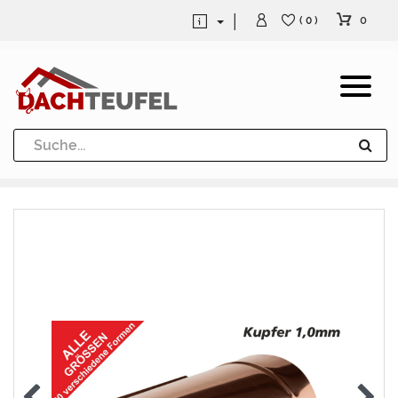
0
( 0 )
Dachrinne und Fallrohre
Werkzeuge und Löttechnik
Kugeln / Halbkugeln
Heuel Alu Dachtritte
Heuel Alu Schneefang
Kaminabdeckung