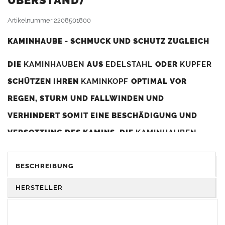
BERSTAND)
Artikelnummer
2208501800
KAMINHAUBE - SCHMUCK UND SCHUTZ ZUGLEICH
DIE
KAMINHAUBEN
AUS
EDELSTAHL
ODER
KUPFER
SCHÜTZEN IHREN
KAMINKOPF
OPTIMAL VOR
REGEN, STURM UND FALLWINDEN UND
VERHINDERT SOMIT EINE BESCHÄDIGUNG UND
VERSOTTUNG DES KAMINS. DIE
KAMINHAUBEN
VERBESSERN DIE ZUGLEISTUNG DES
KAMINS
UND
DIENEN GLEICHZEITIG ALS GESTALTERISCHES
BESCHREIBUNG
ELEMENT ZUR VERSCHÖNERUNG DES BAUWERKS.
HERSTELLER
Was sollten Sie beim Kauf beachten?