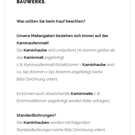
BAUWERKS.
100mm
bis 1000mm Kaminbreite: Abstand vom Kaminrand ca.
120mm
Was sollten Sie beim Kauf beachten?
ab 1000mm Kaminbreite: Abstand vom Kaminrand ca.
140mm
Unsere Maßangaben beziehen sich immer auf das
Andere Bohrmaße sind auf Anfrage möglich (Aufpreis
Kaminaußenmaß!
Sonderbohrung 55,99 EUR).
Die
Kaminhaube
wird umlaufend 70-100mm größer als
das
Kaminmaß
angefertigt
z. B. Kaminaußenmaß 600x600mm =
Kaminhaube
wird
Befestigung/Stützen
ca. 740-800mm x 740-800mm angefertigt (siehe
Die
Kaminhaube
wird inkl.
Edelstahl
Befestigungsmaterial
Bild/Zeichnung unten).
geliefert. Die Standardflachstützen sind aus
Edelstahl
(40x4mm)
und haben eine Höhe von 17cm. Die Höhe der Kaminhaube
Es können auch abweichende
Kaminmaße
z. B.
beträgt ca. 25cm bis 30cm. Die
Kaminhaube
kann mit längeren
670mmx880mm angefertigt werden (bitte anfragen).
Stützen bis Höhe 450mm geliefert werden (Aufpreis 42,89 EUR).
Standardbohrungen?
Kaminkopfabdeckung
Die
Kaminhauben
werden mit folgenden
Die
Kaminhaube
wird
ohne
Kaminkopfabdeckung
geliefert.
Standardbohrungen (siehe Bild/Zeichnung unten)
Kaminkopfabdeckungen
finden Sie unter "
Kaminabdeckung
".