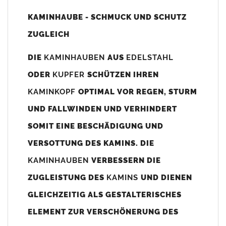
Unsere Maßangaben beziehen sich immer auf das
KAMINHAUBE - SCHMUCK UND SCHUTZ
Kaminaußenmaß!
ZUGLEICH
Die
Kaminhaube
wird umlaufend 70-100mm größer als das
Kaminmaß
angefertigt
DIE
KAMINHAUBEN
AUS
EDELSTAHL
z. B. Kaminaußenmaß 600x600mm =
Kaminhaube
wird ca. 740-
ODER
KUPFER
SCHÜTZEN IHREN
800mm x 740-800mm angefertigt (siehe Bild/Zeichnung unten).
KAMINKOPF
OPTIMAL VOR REGEN, STURM
Es können auch abweichende
Kaminmaße
z. B. 670mmx880mm
UND FALLWINDEN UND VERHINDERT
angefertigt werden (bitte anfragen).
SOMIT EINE BESCHÄDIGUNG UND
Standardbohrungen?
VERSOTTUNG DES KAMINS. DIE
Die
Kaminhauben
werden mit folgenden Standardbohrungen
KAMINHAUBEN
VERBESSERN DIE
(siehe Bild/Zeichnung unten) angefertigt. Sollten die Bohrungen
nicht passen dann bitte
"ohne"
Bohrungen (Auswahlfeld)
ZUGLEISTUNG DES
KAMINS
UND DIENEN
bestellen.
GLEICHZEITIG ALS GESTALTERISCHES
bis 500mm Kaminbreite: Abstand vom Kaminrand ca.
80mm
ELEMENT ZUR VERSCHÖNERUNG DES
bis 800mm Kaminbreite: Abstand vom Kaminrand ca.