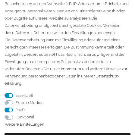
Besucher:innen unserer Webseite (z.B. IP-Adresse), um z.B. Inhalte und
KONTAKT
Anzeigen zu personalisieren, Medien von Drittanbietern einzubinden
oder Zugriffe auf unsere Website zu analysieren. Die
Fa. Steffen Jost
Datenverarbeitung erfolgt erst durch gesetzte Cookies. Wir teilen
Söbrigener Weg 50
diese Daten mit Dritten, die wir in den Einstellungen benennen.
D-01796 Pirna
Die Datenverarbeitung kann mit Einwilligung oder aufgrund eines
berechtigten Interesses erfolgen. Die Zustimmung kann erteilt oder
abgelehnt werden. Es besteht das Recht, nicht einzuwilligen und die
Telefon:
+49 (0)3501 507295
Einwilligung zu einem späteren Zeitpunkt zu ändern oder zu
info@dach-teufel.de
widerrufen. Beachten Sie unser
Impressum
und weitere Hinweise zur
Verwendung personenbezogener Daten in unserer
Daten­schutz­
erklärung
.
Essenziell
Externe Medien
PayPal
Funktional
Weitere Einstellungen