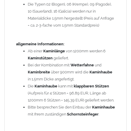
Die Typen 02 (Bogen), 06 (Krempe), 09 (Pagode),
Zum Bild vergößern, bitte auf das Bild klicken!
10 (Sauerland), 16 (Galicia) werden nur in
Materialdicke 1,5mm hergestellt (Preis auf Anfrage
= ca. 2-3-fache vom 1,5mm Standardpreis)
allgemeine Informationen:
Ab einer
Kaminlänge
von 1200mm werden 6
Kaminstützen
geliefert.
Bei der Kombination mit
Wetterfahne
und
Kaminbreite
über 900mm wird die
Kaminhaube
in 1,5mm Dicke angefertigt.
Die
Kaminhaube
kann mit
klappbaren Stützen
(Aufpreis für 4 Stützen = 96,89 EUR, Länge ab
1200mm 6 Stützen = 145,39 EUR) geliefert werden.
Bitte besprechen Sie den Einbau der
Kaminhaube
mit Ihrem zuständigen
Schornsteinfeger
.