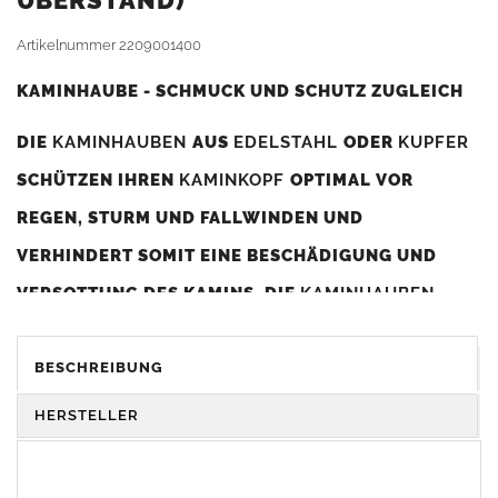
BERSTAND)
Artikelnummer
2209001400
KAMINHAUBE - SCHMUCK UND SCHUTZ ZUGLEICH
DIE
KAMINHAUBEN
AUS
EDELSTAHL
ODER
KUPFER
SCHÜTZEN IHREN
KAMINKOPF
OPTIMAL VOR
REGEN, STURM UND FALLWINDEN UND
VERHINDERT SOMIT EINE BESCHÄDIGUNG UND
VERSOTTUNG DES KAMINS. DIE
KAMINHAUBEN
VERBESSERN DIE ZUGLEISTUNG DES
KAMINS
UND
DIENEN GLEICHZEITIG ALS GESTALTERISCHES
BESCHREIBUNG
ELEMENT ZUR VERSCHÖNERUNG DES BAUWERKS.
HERSTELLER
Was sollten Sie beim Kauf beachten?