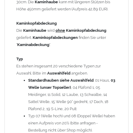
30cm. Die
Kaminhaube
kann mit längeren Stützen bis
Kaminstützen
geliefert.
Höhe 450mm geliefert werden (Aufpreis 42,89 EUR).
Bei der Kombination mit
Wetterfahne
und
Kaminbreite
über 900mm wird die
Kaminhaube
in 1,5mm Dicke
Kaminkopfabdeckung
angefertigt.
Die
Kaminhaube
wird
ohne
Kaminkopfabdeckung
Die
Kaminhaube
kann mit
klappbaren Stützen
(Aufpreis
geliefert.
Kaminkopfabdeckungen
finden Sie unter
für 4 Stützen = 96,89 EUR, Länge ab 1200mm 6 Stützen =
"
Kaminabdeckung
".
145,39 EUR) geliefert werden.
Bitte besprechen Sie den Einbau der
Kaminhaube
mit
Typ
Ihrem zuständigen
Schornsteinfeger
.
Es stehen insgesamt 20 verschiedene Typen zur
Auswahl. Bitte im
Auswahlfeld
angeben.
Hinweis: Für
Standardhauben siehe Auswahlfeld
Kaminhauben
und
Kaminabdeckungen
: 01 Haus,
können wir
03
leider
keine
Nachnahme anbieten!
Welle (unser Topseller)
, 04 Plafond 1, 05
Meidinger, 11 Solid, 12 Laube, 13 Schwalbe, 14
Lieferzeit: ca. 1-2 Wochen nach Zahlungseingang
Sattel Welle, 15 Welle 90° gedreht, 17 Dach, 18
Plafond 2, 19 S-Line, 20 Pult
Sonderanfertigung: Die Kaminhaube wird kundenspezifisch
Typ 07 (Welle hoch) und 08 (Doppel Welle) haben
angefertigt - keine Rücknahme möglich!
einen Aufpreis von 20% (bitte anfragen -
Bestellung nicht über Shop möglich).