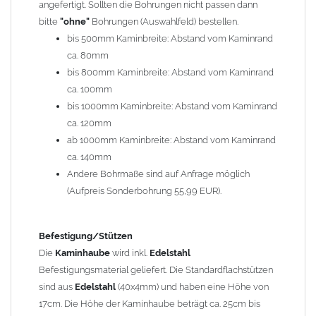
angefertigt. Sollten die Bohrungen nicht passen dann
bitte
"ohne"
Bohrungen (Auswahlfeld) bestellen.
Typ
bis 500mm Kaminbreite: Abstand vom Kaminrand
Es stehen insgesamt 20 verschiedene Typen zur Auswahl. Bitte
ca. 80mm
im
Auswahlfeld
angeben.
bis 800mm Kaminbreite: Abstand vom Kaminrand
Standardhauben siehe Auswahlfeld
: 01 Haus,
03 Welle
ca. 100mm
(unser Topseller)
, 04 Plafond 1, 05 Meidinger, 11 Solid, 12
bis 1000mm Kaminbreite: Abstand vom Kaminrand
Laube, 13 Schwalbe, 14 Sattel Welle, 15 Welle 90° gedreht,
ca. 120mm
17 Dach, 18 Plafond 2, 19 S-Line, 20 Pult
ab 1000mm Kaminbreite: Abstand vom Kaminrand
Typ 07 (Welle hoch) und 08 (Doppel Welle) haben einen
ca. 140mm
Aufpreis von 20% (bitte anfragen - Bestellung nicht über
Andere Bohrmaße sind auf Anfrage möglich
Shop möglich).
(Aufpreis Sonderbohrung 55,99 EUR).
Die Typen 02 (Bogen), 06 (Krempe), 09 (Pagode), 10
(Sauerland), 16 (Galicia) werden nur in Materialdicke
1,5mm hergestellt (Preis auf Anfrage = ca. 2-3-fache vom
Befestigung/Stützen
1,5mm Standardpreis)
Die
Kaminhaube
wird inkl.
Edelstahl
Befestigungsmaterial geliefert. Die Standardflachstützen
sind aus
Edelstahl
(40x4mm) und haben eine Höhe von
allgemeine Informationen:
17cm. Die Höhe der Kaminhaube beträgt ca. 25cm bis
Ab einer
Kaminlänge
von 1200mm werden 6