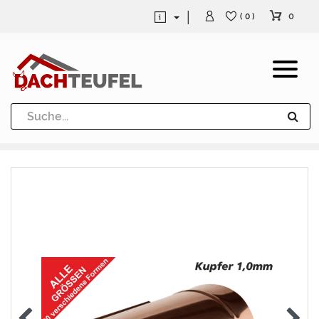
0
( 0 )
Dachrinne und Fallrohre
Werkzeuge und Löttechnik
Kugeln / Halbkugeln
Heuel Alu Dachtritte
Heuel Alu Schneefang
Kaminabdeckung