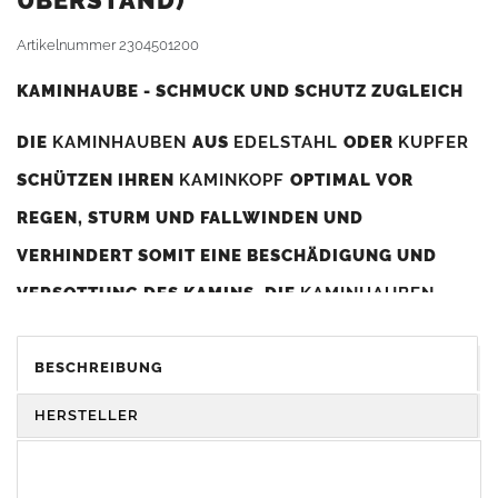
BERSTAND)
Artikelnummer
2304501200
KAMINHAUBE - SCHMUCK UND SCHUTZ ZUGLEICH
DIE
KAMINHAUBEN
AUS
EDELSTAHL
ODER
KUPFER
SCHÜTZEN IHREN
KAMINKOPF
OPTIMAL VOR
REGEN, STURM UND FALLWINDEN UND
VERHINDERT SOMIT EINE BESCHÄDIGUNG UND
VERSOTTUNG DES KAMINS. DIE
KAMINHAUBEN
VERBESSERN DIE ZUGLEISTUNG DES
KAMINS
UND
DIENEN GLEICHZEITIG ALS GESTALTERISCHES
BESCHREIBUNG
ELEMENT ZUR VERSCHÖNERUNG DES BAUWERKS.
HERSTELLER
Was sollten Sie beim Kauf beachten?