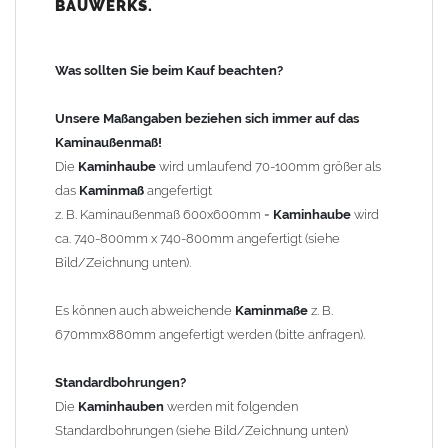
BAUWERKS.
100mm
bis 1000mm Kaminbreite: Abstand vom Kaminrand ca.
120mm
Was sollten Sie beim Kauf beachten?
ab 1000mm Kaminbreite: Abstand vom Kaminrand ca.
140mm
Unsere Maßangaben beziehen sich immer auf das
Andere Bohrmaße sind auf Anfrage möglich (Aufpreis
Kaminaußenmaß!
Sonderbohrung 55,99 EUR).
Die
Kaminhaube
wird umlaufend 70-100mm größer als
das
Kaminmaß
angefertigt
z. B. Kaminaußenmaß 600x600mm =
Kaminhaube
wird
Befestigung/Stützen
ca. 740-800mm x 740-800mm angefertigt (siehe
Die
Kaminhaube
wird inkl.
Edelstahl
Befestigungsmaterial
Bild/Zeichnung unten).
geliefert. Die Standardflachstützen sind aus
Edelstahl
(40x4mm)
und haben eine Höhe von 17cm. Die Höhe der Kaminhaube
Es können auch abweichende
Kaminmaße
z. B.
beträgt ca. 25cm bis 30cm. Die
Kaminhaube
kann mit längeren
670mmx880mm angefertigt werden (bitte anfragen).
Stützen bis Höhe 450mm geliefert werden (Aufpreis 42,89 EUR).
Standardbohrungen?
Kaminkopfabdeckung
Die
Kaminhauben
werden mit folgenden
Die
Kaminhaube
wird
ohne
Kaminkopfabdeckung
geliefert.
Standardbohrungen (siehe Bild/Zeichnung unten)
Kaminkopfabdeckungen
finden Sie unter "
Kaminabdeckung
".