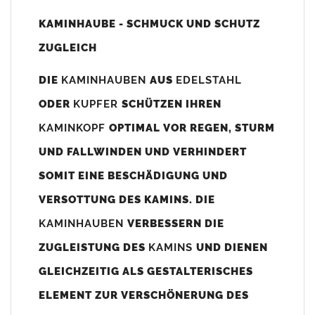
Unsere Maßangaben beziehen sich immer auf das
KAMINHAUBE - SCHMUCK UND SCHUTZ
Kaminaußenmaß!
ZUGLEICH
Die
Kaminhaube
wird umlaufend 70-100mm größer als das
Kaminmaß
angefertigt
DIE
KAMINHAUBEN
AUS
EDELSTAHL
z. B. Kaminaußenmaß 600x600mm =
Kaminhaube
wird ca. 740-
ODER
KUPFER
SCHÜTZEN IHREN
800mm x 740-800mm angefertigt (siehe Bild/Zeichnung unten).
KAMINKOPF
OPTIMAL VOR REGEN, STURM
Es können auch abweichende
Kaminmaße
z. B. 670mmx880mm
UND FALLWINDEN UND VERHINDERT
angefertigt werden (bitte anfragen).
SOMIT EINE BESCHÄDIGUNG UND
Standardbohrungen?
VERSOTTUNG DES KAMINS. DIE
Die
Kaminhauben
werden mit folgenden Standardbohrungen
KAMINHAUBEN
VERBESSERN DIE
(siehe Bild/Zeichnung unten) angefertigt. Sollten die Bohrungen
nicht passen dann bitte
"ohne"
Bohrungen (Auswahlfeld)
ZUGLEISTUNG DES
KAMINS
UND DIENEN
bestellen.
GLEICHZEITIG ALS GESTALTERISCHES
bis 500mm Kaminbreite: Abstand vom Kaminrand ca.
80mm
ELEMENT ZUR VERSCHÖNERUNG DES
bis 800mm Kaminbreite: Abstand vom Kaminrand ca.