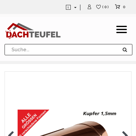
0
( 0 )
Dachrinne und Fallrohre
Werkzeuge und Löttechnik
Kugeln / Halbkugeln
Heuel Alu Dachtritte
Heuel Alu Schneefang
Kaminabdeckung