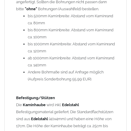
angefertigt. Sollten die Bohrungen nicht passen dann
bitte
"ohne"
Bohrungen (Auswahlfeld) bestellen.
Typ
bis 500mm Kaminbreite: Abstand vom Kaminrand
Es stehen insgesamt 20 verschiedene Typen zur Auswahl. Bitte
ca. 80mm
im
Auswahlfeld
angeben.
bis 800mm Kaminbreite: Abstand vom Kaminrand
Standardhauben siehe Auswahlfeld
: 01 Haus,
03 Welle
ca. 100mm
(unser Topseller)
, 04 Plafond 1, 05 Meidinger, 11 Solid, 12
bis 1000mm Kaminbreite: Abstand vom Kaminrand
Laube, 13 Schwalbe, 14 Sattel Welle, 15 Welle 90° gedreht,
ca. 120mm
17 Dach, 18 Plafond 2, 19 S-Line, 20 Pult
ab 1000mm Kaminbreite: Abstand vom Kaminrand
Typ 07 (Welle hoch) und 08 (Doppel Welle) haben einen
ca. 140mm
Aufpreis von 20% (bitte anfragen - Bestellung nicht über
Andere Bohrmaße sind auf Anfrage möglich
Shop möglich).
(Aufpreis Sonderbohrung 55,99 EUR).
Die Typen 02 (Bogen), 06 (Krempe), 09 (Pagode), 10
(Sauerland), 16 (Galicia) werden nur in Materialdicke
1,5mm hergestellt (Preis auf Anfrage = ca. 2-3-fache vom
Befestigung/Stützen
1,5mm Standardpreis)
Die
Kaminhaube
wird inkl.
Edelstahl
Befestigungsmaterial geliefert. Die Standardflachstützen
sind aus
Edelstahl
(40x4mm) und haben eine Höhe von
allgemeine Informationen:
17cm. Die Höhe der Kaminhaube beträgt ca. 25cm bis
Ab einer
Kaminlänge
von 1200mm werden 6