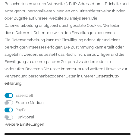
Besucher:innen unserer Webseite (z.B. IP-Adresse), um z.B. Inhalte und
KONTAKT
Anzeigen zu personalisieren, Medien von Drittanbietern einzubinden
oder Zugriffe auf unsere Website zu analysieren. Die
Fa. Steffen Jost
Datenverarbeitung erfolgt erst durch gesetzte Cookies. Wir teilen
Söbrigener Weg 50
diese Daten mit Dritten, die wir in den Einstellungen benennen.
D-01796 Pirna
Die Datenverarbeitung kann mit Einwilligung oder aufgrund eines
berechtigten Interesses erfolgen. Die Zustimmung kann erteilt oder
abgelehnt werden. Es besteht das Recht, nicht einzuwilligen und die
Telefon:
+49 (0)3501 507295
Einwilligung zu einem späteren Zeitpunkt zu ändern oder zu
info@dach-teufel.de
widerrufen. Beachten Sie unser
Impressum
und weitere Hinweise zur
Verwendung personenbezogener Daten in unserer
Daten­schutz­
erklärung
.
Essenziell
Externe Medien
PayPal
Funktional
Weitere Einstellungen