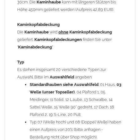
30cm. Die
Kaminhaube
kann mit längeren Stützen bis
Kaminstützen
geliefert.
Höhe 450mm geliefert werden (Aufpreis 42,89 EUR).
Bei der Kombination mit
Wetterfahne
und
Kaminbreite
über 900mm wird die
Kaminhaube
in 1,5mm Dicke
Kaminkopfabdeckung
angefertigt.
Die
Kaminhaube
wird
ohne
Kaminkopfabdeckung
Die
Kaminhaube
kann mit
klappbaren Stützen
(Aufpreis
geliefert.
Kaminkopfabdeckungen
finden Sie unter
für 4 Stützen = 96,89 EUR, Länge ab 1200mm 6 Stützen =
"
Kaminabdeckung
".
145,39 EUR) geliefert werden.
Bitte besprechen Sie den Einbau der
Kaminhaube
mit
Typ
Ihrem zuständigen
Schornsteinfeger
.
Es stehen insgesamt 20 verschiedene Typen zur
Auswahl. Bitte im
Auswahlfeld
angeben.
Hinweis: Für
Standardhauben siehe Auswahlfeld
Kaminhauben
und
Kaminabdeckungen
: 01 Haus,
können wir
03
leider
keine
Nachnahme anbieten!
Welle (unser Topseller)
, 04 Plafond 1, 05
Meidinger, 11 Solid, 12 Laube, 13 Schwalbe, 14
Lieferzeit: ca. 1-2 Wochen nach Zahlungseingang
Sattel Welle, 15 Welle 90° gedreht, 17 Dach, 18
Plafond 2, 19 S-Line, 20 Pult
Sonderanfertigung: Die Kaminhaube wird kundenspezifisch
Typ 07 (Welle hoch) und 08 (Doppel Welle) haben
angefertigt - keine Rücknahme möglich!
einen Aufpreis von 20% (bitte anfragen -
Bestellung nicht über Shop möglich).