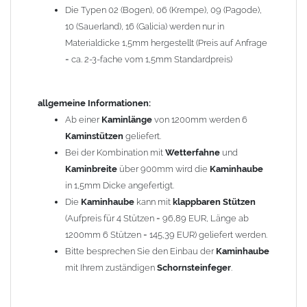
Die Typen 02 (Bogen), 06 (Krempe), 09 (Pagode),
Zum Bild vergößern, bitte auf das Bild klicken!
10 (Sauerland), 16 (Galicia) werden nur in
Materialdicke 1,5mm hergestellt (Preis auf Anfrage
= ca. 2-3-fache vom 1,5mm Standardpreis)
allgemeine Informationen:
Ab einer
Kaminlänge
von 1200mm werden 6
Kaminstützen
geliefert.
Bei der Kombination mit
Wetterfahne
und
Kaminbreite
über 900mm wird die
Kaminhaube
in 1,5mm Dicke angefertigt.
Die
Kaminhaube
kann mit
klappbaren Stützen
(Aufpreis für 4 Stützen = 96,89 EUR, Länge ab
1200mm 6 Stützen = 145,39 EUR) geliefert werden.
Bitte besprechen Sie den Einbau der
Kaminhaube
mit Ihrem zuständigen
Schornsteinfeger
.