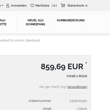
o
Anmelden
Merkliste
Warenkorb
0
( 0 )
 ALU
HEUEL ALU
KAMINABDECKUNG
ITTE
SCHNEEFANG
aufend 70-100mm Überstand)
*
859,69 EUR
Inhalt
1
Stück
* inkl. ges. MwSt. zzgl.
Versandkosten
Artikelnummer
2305001350
Inhalt
1 Stück