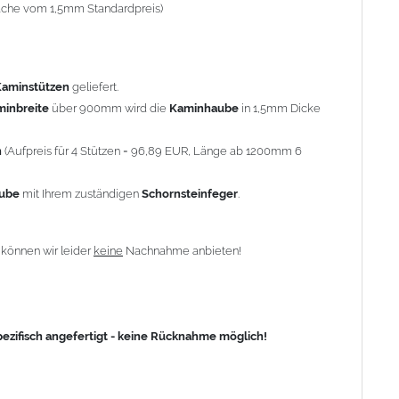
-fache vom 1,5mm Standardpreis)
fisch angefertigt - keine Rücknahme möglich!
Kaminstützen
geliefert.
minbreite
über 900mm wird die
Kaminhaube
in 1,5mm Dicke
n
(Aufpreis für 4 Stützen = 96,89 EUR, Länge ab 1200mm 6
aube
mit Ihrem zuständigen
Schornsteinfeger
.
n
können wir leider
keine
Nachnahme anbieten!
zifisch angefertigt - keine Rücknahme möglich!