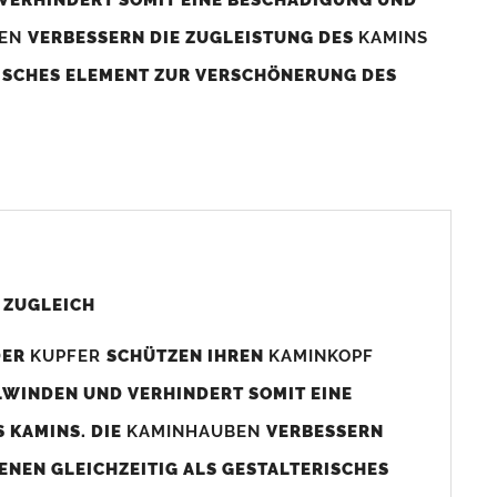
BEN
VERBESSERN DIE ZUGLEISTUNG DES
KAMINS
RISCHES ELEMENT ZUR VERSCHÖNERUNG DES
aminaußenmaß!
s das
Kaminmaß
angefertigt
d ca. 740-800mm x 740-800mm angefertigt (siehe
 ZUGLEICH
DER
KUPFER
SCHÜTZEN IHREN
KAMINKOPF
x880mm angefertigt werden (bitte anfragen).
LWINDEN UND VERHINDERT SOMIT EINE
 KAMINS. DIE
KAMINHAUBEN
VERBESSERN
gen (siehe Bild/Zeichnung unten) angefertigt. Sollten die
ENEN GLEICHZEITIG ALS GESTALTERISCHES
Auswahlfeld) bestellen.