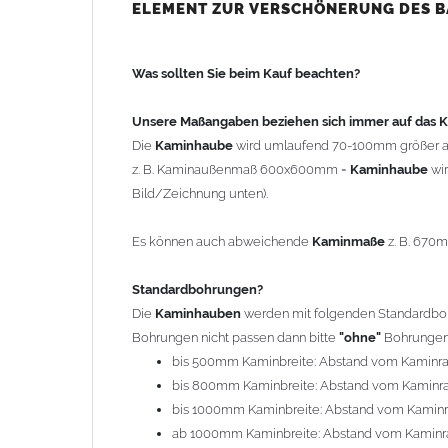
bis 500mm Kaminbreite: Abstand vom Kaminra
ELEMENT ZUR VERSCHÖNERUNG DES 
bis 800mm Kaminbreite: Abstand vom Kaminra
bis 1000mm Kaminbreite: Abstand vom Kaminr
Was sollten Sie beim Kauf beachten?
ab 1000mm Kaminbreite: Abstand vom Kaminra
Andere Bohrmaße sind auf Anfrage möglich (Auf
Unsere Maßangaben beziehen sich immer auf das
Die
Kaminhaube
wird umlaufend 70-100mm größer a
Befestigung/Stützen
z. B. Kaminaußenmaß 600x600mm =
Kaminhaube
wi
Die
Kaminhaube
wird inkl.
Edelstahl
Befestigungsmateri
Bild/Zeichnung unten).
(40x4mm) und haben eine Höhe von 17cm. Die Höhe de
kann mit längeren Stützen bis Höhe 450mm geliefert w
Es können auch abweichende
Kaminmaße
z. B. 670
Kaminkopfabdeckung
Standardbohrungen?
Die
Kaminhaube
wird
ohne
Kaminkopfabdeckung
geli
Die
Kaminhauben
werden mit folgenden Standardbohr
"
Kaminabdeckung
".
Bohrungen nicht passen dann bitte
"ohne"
Bohrungen 
bis 500mm Kaminbreite: Abstand vom Kaminr
Typ
bis 800mm Kaminbreite: Abstand vom Kaminr
Es stehen insgesamt 20 verschiedene Typen zur Auswah
bis 1000mm Kaminbreite: Abstand vom Kamin
Standardhauben siehe Auswahlfeld
: 01 Haus,
03
ab 1000mm Kaminbreite: Abstand vom Kaminr