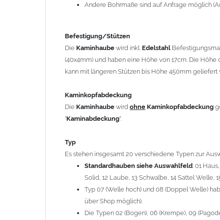
12 Laube, 13 Schwalbe, 14 Sattel Welle, 15 Welle 
Andere Bohrmaße sind auf Anfrage möglich (A
Typ 07 (Welle hoch) und 08 (Doppel Welle) haben
über Shop möglich).
Befestigung/Stützen
Die Typen 02 (Bogen), 06 (Krempe), 09 (Pagode), 
Die
Kaminhaube
wird inkl.
Edelstahl
Befestigungsmate
hergestellt (Preis auf Anfrage = ca. 2-3-fache v
(40x4mm) und haben eine Höhe von 17cm. Die Höhe d
kann mit längeren Stützen bis Höhe 450mm geliefert 
allgemeine Informationen:
Ab einer
Kaminlänge
von 1200mm werden 6
Ka
Kaminkopfabdeckung
Bei der Kombination mit
Wetterfahne
und
Kamin
Die
Kaminhaube
wird
ohne
Kaminkopfabdeckung
g
angefertigt.
"
Kaminabdeckung
".
Die
Kaminhaube
kann mit
klappbaren Stützen
(
= 145,39 EUR) geliefert werden.
Typ
Bitte besprechen Sie den Einbau der
Kaminhau
Es stehen insgesamt 20 verschiedene Typen zur Ausw
Standardhauben siehe Auswahlfeld
: 01 Haus
Solid, 12 Laube, 13 Schwalbe, 14 Sattel Welle, 1
Hinweis: Für
Kaminhauben
und
Kaminabdeckungen
kö
Typ 07 (Welle hoch) und 08 (Doppel Welle) habe
über Shop möglich).
Lieferzeit: ca. 1-2 Wochen nach Zahlungseingang
Die Typen 02 (Bogen), 06 (Krempe), 09 (Pagode),