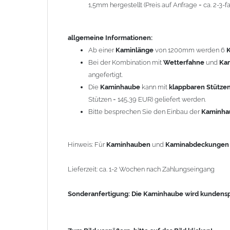
1,5mm hergestellt (Preis auf Anfrage = ca. 2-3
Sonderanfertigung: Die Kaminhaube wird kundenspezi
allgemeine Informationen:
Zum Bild vergößern, bitte auf das Bild klicken!
Ab einer
Kaminlänge
von 1200mm werden 6
Bei der Kombination mit
Wetterfahne
und
Ka
angefertigt.
Die
Kaminhaube
kann mit
klappbaren Stütze
Stützen = 145,39 EUR) geliefert werden.
Bitte besprechen Sie den Einbau der
Kaminh
Hinweis: Für
Kaminhauben
und
Kaminabdeckunge
Lieferzeit: ca. 1-2 Wochen nach Zahlungseingang
Sonderanfertigung: Die Kaminhaube wird kundenspe