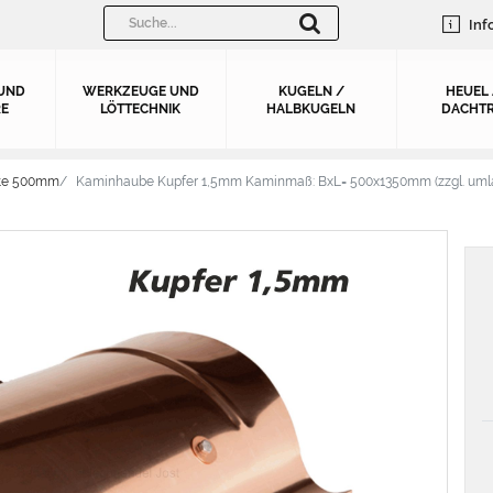
Inf
UND
WERKZEUGE UND
KUGELN /
HEUEL
E
LÖTTECHNIK
HALBKUGELN
DACHTR
ite 500mm
Kaminhaube Kupfer 1,5mm Kaminmaß: BxL= 500x1350mm (zzgl. uml