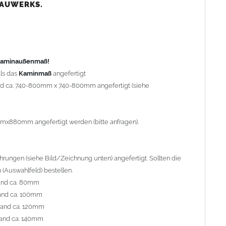
nd ca. 80mm
BAUWERKS.
nd ca. 100mm
and ca. 120mm
nd ca. 140mm
preis Sonderbohrung 55,99 EUR).
 Kaminaußenmaß!
ls das
Kaminmaß
angefertigt
rd ca. 740-800mm x 740-800mm angefertigt (siehe
al geliefert. Die Standardflachstützen sind aus
Edelstahl
r Kaminhaube beträgt ca. 25cm bis 30cm. Die
Kaminhaube
erden (Aufpreis 42,89 EUR).
mmx880mm angefertigt werden (bitte anfragen).
efert.
Kaminkopfabdeckungen
finden Sie unter
ungen (siehe Bild/Zeichnung unten) angefertigt. Sollten die
(Auswahlfeld) bestellen.
and ca. 80mm
and ca. 100mm
l. Bitte im
Auswahlfeld
angeben.
rand ca. 120mm
 Welle (unser Topseller)
, 04 Plafond 1, 05 Meidinger, 11 Solid,
and ca. 140mm