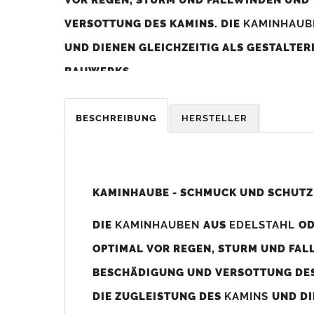
VERSOTTUNG DES KAMINS. DIE
KAMINHAU
UND DIENEN GLEICHZEITIG ALS GESTALTE
BAUWERKS.
Was sollten Sie beim Kauf beachten?
BESCHREIBUNG
HERSTELLER
Unsere Maßangaben beziehen sich immer auf das K
Die
Kaminhaube
wird umlaufend 70-100mm größer al
z. B. Kaminaußenmaß 600x600mm =
Kaminhaube
wir
KAMINHAUBE - SCHMUCK UND SCHUTZ
Bild/Zeichnung unten).
DIE
KAMINHAUBEN
AUS
EDELSTAHL
O
Es können auch abweichende
Kaminmaße
z. B. 670mm
OPTIMAL VOR REGEN, STURM UND FAL
Standardbohrungen?
BESCHÄDIGUNG UND VERSOTTUNG DES
Die
Kaminhauben
werden mit folgenden Standardbohrun
DIE ZUGLEISTUNG DES
KAMINS
UND DI
Bohrungen nicht passen dann bitte
"ohne"
Bohrungen (