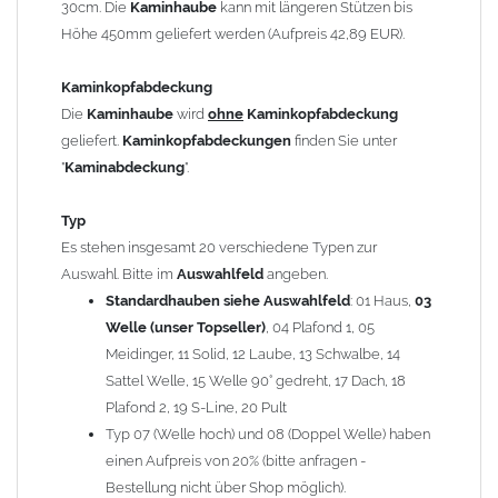
30cm. Die
Kaminhaube
kann mit längeren Stützen bis
Kaminstützen
geliefert.
Höhe 450mm geliefert werden (Aufpreis 42,89 EUR).
Bei der Kombination mit
Wetterfahne
und
Kaminbreite
über 900mm wird die
Kaminhaube
in 1,5mm Dicke
Kaminkopfabdeckung
angefertigt.
Die
Kaminhaube
wird
ohne
Kaminkopfabdeckung
Die
Kaminhaube
kann mit
klappbaren Stützen
(Aufpreis
geliefert.
Kaminkopfabdeckungen
finden Sie unter
für 4 Stützen = 96,89 EUR, Länge ab 1200mm 6 Stützen =
"
Kaminabdeckung
".
145,39 EUR) geliefert werden.
Bitte besprechen Sie den Einbau der
Kaminhaube
mit
Typ
Ihrem zuständigen
Schornsteinfeger
.
Es stehen insgesamt 20 verschiedene Typen zur
Auswahl. Bitte im
Auswahlfeld
angeben.
Hinweis: Für
Standardhauben siehe Auswahlfeld
Kaminhauben
und
Kaminabdeckungen
: 01 Haus,
können wir
03
leider
keine
Nachnahme anbieten!
Welle (unser Topseller)
, 04 Plafond 1, 05
Meidinger, 11 Solid, 12 Laube, 13 Schwalbe, 14
Lieferzeit: ca. 1-2 Wochen nach Zahlungseingang
Sattel Welle, 15 Welle 90° gedreht, 17 Dach, 18
Plafond 2, 19 S-Line, 20 Pult
Sonderanfertigung: Die Kaminhaube wird kundenspezifisch
Typ 07 (Welle hoch) und 08 (Doppel Welle) haben
angefertigt - keine Rücknahme möglich!
einen Aufpreis von 20% (bitte anfragen -
Bestellung nicht über Shop möglich).