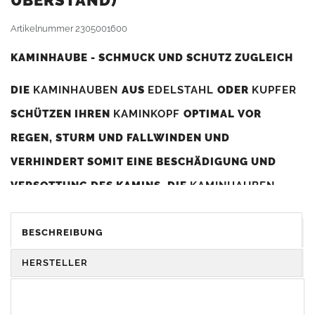
BERSTAND)
Artikelnummer
2305001600
KAMINHAUBE - SCHMUCK UND SCHUTZ ZUGLEICH
DIE
KAMINHAUBEN
AUS
EDELSTAHL
ODER
KUPFER
SCHÜTZEN IHREN
KAMINKOPF
OPTIMAL VOR
REGEN, STURM UND FALLWINDEN UND
VERHINDERT SOMIT EINE BESCHÄDIGUNG UND
VERSOTTUNG DES KAMINS. DIE
KAMINHAUBEN
VERBESSERN DIE ZUGLEISTUNG DES
KAMINS
UND
DIENEN GLEICHZEITIG ALS GESTALTERISCHES
BESCHREIBUNG
ELEMENT ZUR VERSCHÖNERUNG DES BAUWERKS.
HERSTELLER
Was sollten Sie beim Kauf beachten?