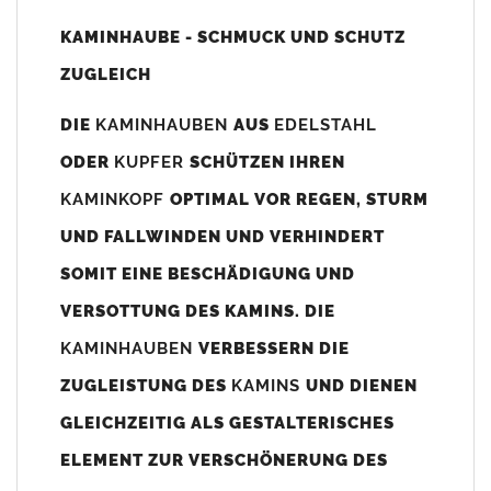
Unsere Maßangaben beziehen sich immer auf das
KAMINHAUBE - SCHMUCK UND SCHUTZ
Kaminaußenmaß!
ZUGLEICH
Die
Kaminhaube
wird umlaufend 70-100mm größer als das
Kaminmaß
angefertigt
DIE
KAMINHAUBEN
AUS
EDELSTAHL
z. B. Kaminaußenmaß 600x600mm =
Kaminhaube
wird ca. 740-
ODER
KUPFER
SCHÜTZEN IHREN
800mm x 740-800mm angefertigt (siehe Bild/Zeichnung unten).
KAMINKOPF
OPTIMAL VOR REGEN, STURM
Es können auch abweichende
Kaminmaße
z. B. 670mmx880mm
UND FALLWINDEN UND VERHINDERT
angefertigt werden (bitte anfragen).
SOMIT EINE BESCHÄDIGUNG UND
Standardbohrungen?
VERSOTTUNG DES KAMINS. DIE
Die
Kaminhauben
werden mit folgenden Standardbohrungen
KAMINHAUBEN
VERBESSERN DIE
(siehe Bild/Zeichnung unten) angefertigt. Sollten die Bohrungen
nicht passen dann bitte
"ohne"
Bohrungen (Auswahlfeld)
ZUGLEISTUNG DES
KAMINS
UND DIENEN
bestellen.
GLEICHZEITIG ALS GESTALTERISCHES
bis 500mm Kaminbreite: Abstand vom Kaminrand ca.
80mm
ELEMENT ZUR VERSCHÖNERUNG DES
bis 800mm Kaminbreite: Abstand vom Kaminrand ca.