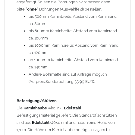
angefertigt. Sollten die Bohrungen nicht passen dann
bitte
"ohne"
Bohrungen (Auswahlfeld) bestellen.
Typ
bis 500mm Kaminbreite: Abstand vom Kaminrand
Es stehen insgesamt 20 verschiedene Typen zur Auswahl. Bitte
ca. 80mm
im
Auswahlfeld
angeben.
bis 800mm Kaminbreite: Abstand vom Kaminrand
Standardhauben siehe Auswahlfeld
: 01 Haus,
03 Welle
ca. 100mm
(unser Topseller)
, 04 Plafond 1, 05 Meidinger, 11 Solid, 12
bis 1000mm Kaminbreite: Abstand vom Kaminrand
Laube, 13 Schwalbe, 14 Sattel Welle, 15 Welle 90° gedreht,
ca. 120mm
17 Dach, 18 Plafond 2, 19 S-Line, 20 Pult
ab 1000mm Kaminbreite: Abstand vom Kaminrand
Typ 07 (Welle hoch) und 08 (Doppel Welle) haben einen
ca. 140mm
Aufpreis von 20% (bitte anfragen - Bestellung nicht über
Andere Bohrmaße sind auf Anfrage möglich
Shop möglich).
(Aufpreis Sonderbohrung 55,99 EUR).
Die Typen 02 (Bogen), 06 (Krempe), 09 (Pagode), 10
(Sauerland), 16 (Galicia) werden nur in Materialdicke
1,5mm hergestellt (Preis auf Anfrage = ca. 2-3-fache vom
Befestigung/Stützen
1,5mm Standardpreis)
Die
Kaminhaube
wird inkl.
Edelstahl
Befestigungsmaterial geliefert. Die Standardflachstützen
sind aus
Edelstahl
(40x4mm) und haben eine Höhe von
allgemeine Informationen:
17cm. Die Höhe der Kaminhaube beträgt ca. 25cm bis
Ab einer
Kaminlänge
von 1200mm werden 6