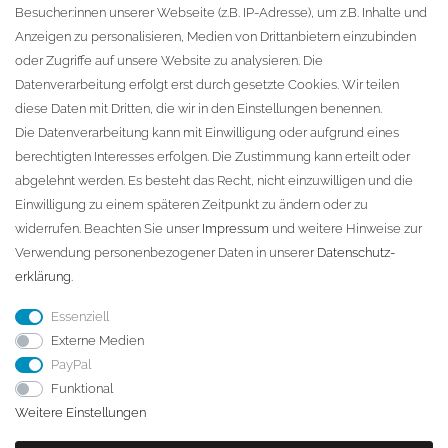
Besucher:innen unserer Webseite (z.B. IP-Adresse), um z.B. Inhalte und
KONTAKT
Anzeigen zu personalisieren, Medien von Drittanbietern einzubinden
oder Zugriffe auf unsere Website zu analysieren. Die
Fa. Steffen Jost
Datenverarbeitung erfolgt erst durch gesetzte Cookies. Wir teilen
Söbrigener Weg 50
diese Daten mit Dritten, die wir in den Einstellungen benennen.
D-01796 Pirna
Die Datenverarbeitung kann mit Einwilligung oder aufgrund eines
berechtigten Interesses erfolgen. Die Zustimmung kann erteilt oder
abgelehnt werden. Es besteht das Recht, nicht einzuwilligen und die
Telefon:
+49 (0)3501 507295
Einwilligung zu einem späteren Zeitpunkt zu ändern oder zu
info@dach-teufel.de
widerrufen. Beachten Sie unser
Impressum
und weitere Hinweise zur
Verwendung personenbezogener Daten in unserer
Daten­schutz­
erklärung
.
Essenziell
Externe Medien
PayPal
Funktional
Weitere Einstellungen