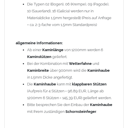
Die Typen 02 (Bogen), 06 (Krempe), 09 (Pagode),
Zum Bild vergößern, bitte auf das Bild klicken!
10 (Sauerland), 16 (Galicia) werden nur in
Materialdicke 1,5mm hergestellt (Preis auf Anfrage
= ca. 2-3-fache vom 1,5mm Standardpreis)
allgemeine Informationen:
Ab einer
Kaminlänge
von 1200mm werden 6
Kaminstützen
geliefert.
Bei der Kombination mit
Wetterfahne
und
Kaminbreite
über 900mm wird die
Kaminhaube
in 1,5mm Dicke angefertigt.
Die
Kaminhaube
kann mit
klappbaren Stützen
(Aufpreis für 4 Stützen = 96,89 EUR, Länge ab
1200mm 6 Stützen = 145,39 EUR) geliefert werden.
Bitte besprechen Sie den Einbau der
Kaminhaube
mit Ihrem zuständigen
Schornsteinfeger
.