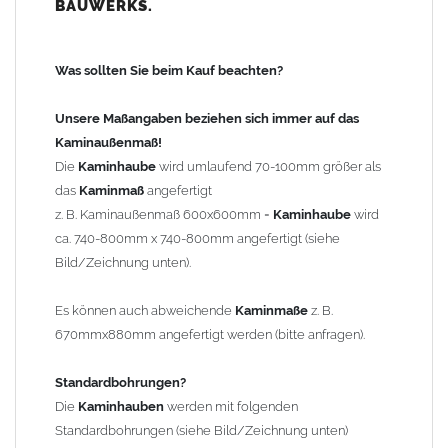
BAUWERKS.
100mm
bis 1000mm Kaminbreite: Abstand vom Kaminrand ca.
120mm
Was sollten Sie beim Kauf beachten?
ab 1000mm Kaminbreite: Abstand vom Kaminrand ca.
140mm
Unsere Maßangaben beziehen sich immer auf das
Andere Bohrmaße sind auf Anfrage möglich (Aufpreis
Kaminaußenmaß!
Sonderbohrung 55,99 EUR).
Die
Kaminhaube
wird umlaufend 70-100mm größer als
das
Kaminmaß
angefertigt
z. B. Kaminaußenmaß 600x600mm =
Kaminhaube
wird
Befestigung/Stützen
ca. 740-800mm x 740-800mm angefertigt (siehe
Die
Kaminhaube
wird inkl.
Edelstahl
Befestigungsmaterial
Bild/Zeichnung unten).
geliefert. Die Standardflachstützen sind aus
Edelstahl
(40x4mm)
und haben eine Höhe von 17cm. Die Höhe der Kaminhaube
Es können auch abweichende
Kaminmaße
z. B.
beträgt ca. 25cm bis 30cm. Die
Kaminhaube
kann mit längeren
670mmx880mm angefertigt werden (bitte anfragen).
Stützen bis Höhe 450mm geliefert werden (Aufpreis 42,89 EUR).
Standardbohrungen?
Kaminkopfabdeckung
Die
Kaminhauben
werden mit folgenden
Die
Kaminhaube
wird
ohne
Kaminkopfabdeckung
geliefert.
Standardbohrungen (siehe Bild/Zeichnung unten)
Kaminkopfabdeckungen
finden Sie unter "
Kaminabdeckung
".