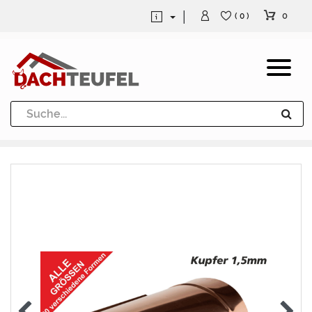
0
( 0 )
Dachrinne und Fallrohre
Werkzeuge und Löttechnik
Kugeln / Halbkugeln
Heuel Alu Dachtritte
Heuel Alu Schneefang
Kaminabdeckung