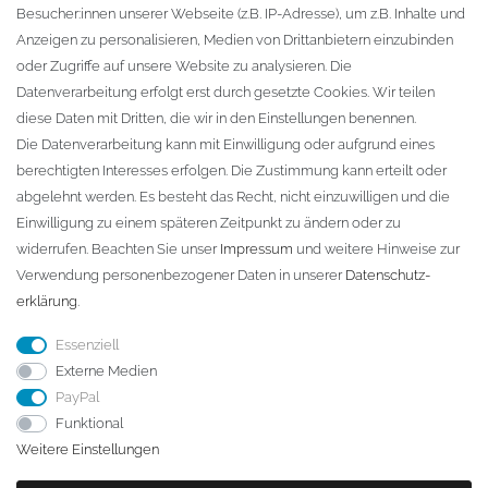
Besucher:innen unserer Webseite (z.B. IP-Adresse), um z.B. Inhalte und
KONTAKT
Anzeigen zu personalisieren, Medien von Drittanbietern einzubinden
oder Zugriffe auf unsere Website zu analysieren. Die
Fa. Steffen Jost
Datenverarbeitung erfolgt erst durch gesetzte Cookies. Wir teilen
Söbrigener Weg 50
diese Daten mit Dritten, die wir in den Einstellungen benennen.
D-01796 Pirna
Die Datenverarbeitung kann mit Einwilligung oder aufgrund eines
berechtigten Interesses erfolgen. Die Zustimmung kann erteilt oder
abgelehnt werden. Es besteht das Recht, nicht einzuwilligen und die
Telefon:
+49 (0)3501 507295
Einwilligung zu einem späteren Zeitpunkt zu ändern oder zu
info@dach-teufel.de
widerrufen. Beachten Sie unser
Impressum
und weitere Hinweise zur
Verwendung personenbezogener Daten in unserer
Daten­schutz­
erklärung
.
Essenziell
Externe Medien
PayPal
Funktional
Weitere Einstellungen