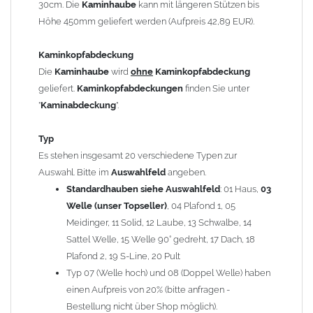
30cm. Die
Kaminhaube
kann mit längeren Stützen bis
Kaminstützen
geliefert.
Höhe 450mm geliefert werden (Aufpreis 42,89 EUR).
Bei der Kombination mit
Wetterfahne
und
Kaminbreite
über 900mm wird die
Kaminhaube
in 1,5mm Dicke
Kaminkopfabdeckung
angefertigt.
Die
Kaminhaube
wird
ohne
Kaminkopfabdeckung
Die
Kaminhaube
kann mit
klappbaren Stützen
(Aufpreis
geliefert.
Kaminkopfabdeckungen
finden Sie unter
für 4 Stützen = 96,89 EUR, Länge ab 1200mm 6 Stützen =
"
Kaminabdeckung
".
145,39 EUR) geliefert werden.
Bitte besprechen Sie den Einbau der
Kaminhaube
mit
Typ
Ihrem zuständigen
Schornsteinfeger
.
Es stehen insgesamt 20 verschiedene Typen zur
Auswahl. Bitte im
Auswahlfeld
angeben.
Hinweis: Für
Standardhauben siehe Auswahlfeld
Kaminhauben
und
Kaminabdeckungen
: 01 Haus,
können wir
03
leider
keine
Nachnahme anbieten!
Welle (unser Topseller)
, 04 Plafond 1, 05
Meidinger, 11 Solid, 12 Laube, 13 Schwalbe, 14
Lieferzeit: ca. 1-2 Wochen nach Zahlungseingang
Sattel Welle, 15 Welle 90° gedreht, 17 Dach, 18
Plafond 2, 19 S-Line, 20 Pult
Sonderanfertigung: Die Kaminhaube wird kundenspezifisch
Typ 07 (Welle hoch) und 08 (Doppel Welle) haben
angefertigt - keine Rücknahme möglich!
einen Aufpreis von 20% (bitte anfragen -
Bestellung nicht über Shop möglich).