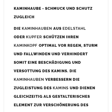
Unsere Maßangaben beziehen sich immer auf das
KAMINHAUBE - SCHMUCK UND SCHUTZ
Kaminaußenmaß!
ZUGLEICH
Die
Kaminhaube
wird umlaufend 70-100mm größer als das
Kaminmaß
angefertigt
DIE
KAMINHAUBEN
AUS
EDELSTAHL
z. B. Kaminaußenmaß 600x600mm =
Kaminhaube
wird ca. 740-
ODER
KUPFER
SCHÜTZEN IHREN
800mm x 740-800mm angefertigt (siehe Bild/Zeichnung unten).
KAMINKOPF
OPTIMAL VOR REGEN, STURM
Es können auch abweichende
Kaminmaße
z. B. 670mmx880mm
UND FALLWINDEN UND VERHINDERT
angefertigt werden (bitte anfragen).
SOMIT EINE BESCHÄDIGUNG UND
Standardbohrungen?
VERSOTTUNG DES KAMINS. DIE
Die
Kaminhauben
werden mit folgenden Standardbohrungen
KAMINHAUBEN
VERBESSERN DIE
(siehe Bild/Zeichnung unten) angefertigt. Sollten die Bohrungen
nicht passen dann bitte
"ohne"
Bohrungen (Auswahlfeld)
ZUGLEISTUNG DES
KAMINS
UND DIENEN
bestellen.
GLEICHZEITIG ALS GESTALTERISCHES
bis 500mm Kaminbreite: Abstand vom Kaminrand ca.
80mm
ELEMENT ZUR VERSCHÖNERUNG DES
bis 800mm Kaminbreite: Abstand vom Kaminrand ca.