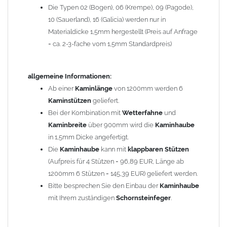
Die Typen 02 (Bogen), 06 (Krempe), 09 (Pagode),
Zum Bild vergößern, bitte auf das Bild klicken!
10 (Sauerland), 16 (Galicia) werden nur in
Materialdicke 1,5mm hergestellt (Preis auf Anfrage
= ca. 2-3-fache vom 1,5mm Standardpreis)
allgemeine Informationen:
Ab einer
Kaminlänge
von 1200mm werden 6
Kaminstützen
geliefert.
Bei der Kombination mit
Wetterfahne
und
Kaminbreite
über 900mm wird die
Kaminhaube
in 1,5mm Dicke angefertigt.
Die
Kaminhaube
kann mit
klappbaren Stützen
(Aufpreis für 4 Stützen = 96,89 EUR, Länge ab
1200mm 6 Stützen = 145,39 EUR) geliefert werden.
Bitte besprechen Sie den Einbau der
Kaminhaube
mit Ihrem zuständigen
Schornsteinfeger
.