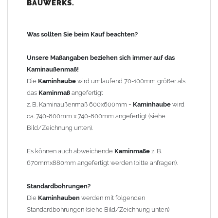
BAUWERKS.
100mm
bis 1000mm Kaminbreite: Abstand vom Kaminrand ca.
120mm
Was sollten Sie beim Kauf beachten?
ab 1000mm Kaminbreite: Abstand vom Kaminrand ca.
140mm
Unsere Maßangaben beziehen sich immer auf das
Andere Bohrmaße sind auf Anfrage möglich (Aufpreis
Kaminaußenmaß!
Sonderbohrung 55,99 EUR).
Die
Kaminhaube
wird umlaufend 70-100mm größer als
das
Kaminmaß
angefertigt
z. B. Kaminaußenmaß 600x600mm =
Kaminhaube
wird
Befestigung/Stützen
ca. 740-800mm x 740-800mm angefertigt (siehe
Die
Kaminhaube
wird inkl.
Edelstahl
Befestigungsmaterial
Bild/Zeichnung unten).
geliefert. Die Standardflachstützen sind aus
Edelstahl
(40x4mm)
und haben eine Höhe von 17cm. Die Höhe der Kaminhaube
Es können auch abweichende
Kaminmaße
z. B.
beträgt ca. 25cm bis 30cm. Die
Kaminhaube
kann mit längeren
670mmx880mm angefertigt werden (bitte anfragen).
Stützen bis Höhe 450mm geliefert werden (Aufpreis 42,89 EUR).
Standardbohrungen?
Kaminkopfabdeckung
Die
Kaminhauben
werden mit folgenden
Die
Kaminhaube
wird
ohne
Kaminkopfabdeckung
geliefert.
Standardbohrungen (siehe Bild/Zeichnung unten)
Kaminkopfabdeckungen
finden Sie unter "
Kaminabdeckung
".