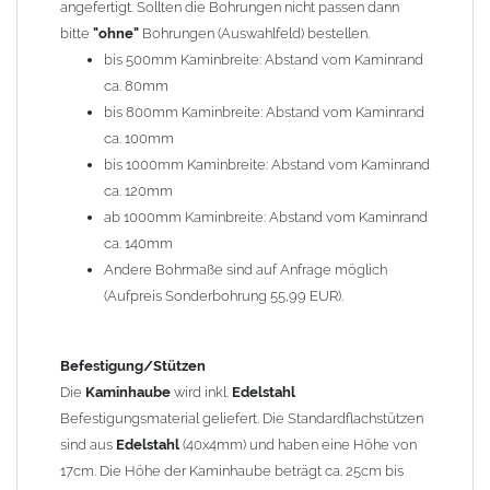
angefertigt. Sollten die Bohrungen nicht passen dann
bitte
"ohne"
Bohrungen (Auswahlfeld) bestellen.
Typ
bis 500mm Kaminbreite: Abstand vom Kaminrand
Es stehen insgesamt 20 verschiedene Typen zur Auswahl. Bitte
ca. 80mm
im
Auswahlfeld
angeben.
bis 800mm Kaminbreite: Abstand vom Kaminrand
Standardhauben siehe Auswahlfeld
: 01 Haus,
03 Welle
ca. 100mm
(unser Topseller)
, 04 Plafond 1, 05 Meidinger, 11 Solid, 12
bis 1000mm Kaminbreite: Abstand vom Kaminrand
Laube, 13 Schwalbe, 14 Sattel Welle, 15 Welle 90° gedreht,
ca. 120mm
17 Dach, 18 Plafond 2, 19 S-Line, 20 Pult
ab 1000mm Kaminbreite: Abstand vom Kaminrand
Typ 07 (Welle hoch) und 08 (Doppel Welle) haben einen
ca. 140mm
Aufpreis von 20% (bitte anfragen - Bestellung nicht über
Andere Bohrmaße sind auf Anfrage möglich
Shop möglich).
(Aufpreis Sonderbohrung 55,99 EUR).
Die Typen 02 (Bogen), 06 (Krempe), 09 (Pagode), 10
(Sauerland), 16 (Galicia) werden nur in Materialdicke
1,5mm hergestellt (Preis auf Anfrage = ca. 2-3-fache vom
Befestigung/Stützen
1,5mm Standardpreis)
Die
Kaminhaube
wird inkl.
Edelstahl
Befestigungsmaterial geliefert. Die Standardflachstützen
sind aus
Edelstahl
(40x4mm) und haben eine Höhe von
allgemeine Informationen:
17cm. Die Höhe der Kaminhaube beträgt ca. 25cm bis
Ab einer
Kaminlänge
von 1200mm werden 6