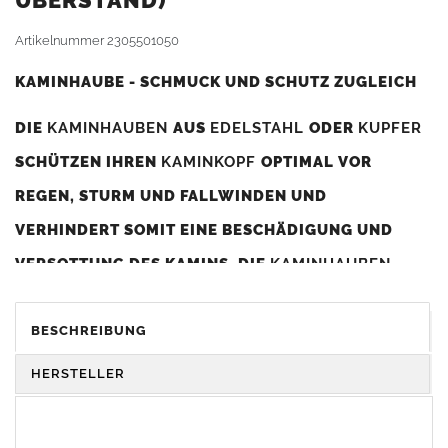
BERSTAND)
Artikelnummer
2305501050
KAMINHAUBE - SCHMUCK UND SCHUTZ ZUGLEICH
DIE
KAMINHAUBEN
AUS
EDELSTAHL
ODER
KUPFER
SCHÜTZEN IHREN
KAMINKOPF
OPTIMAL VOR
REGEN, STURM UND FALLWINDEN UND
VERHINDERT SOMIT EINE BESCHÄDIGUNG UND
VERSOTTUNG DES KAMINS. DIE
KAMINHAUBEN
VERBESSERN DIE ZUGLEISTUNG DES
KAMINS
UND
DIENEN GLEICHZEITIG ALS GESTALTERISCHES
BESCHREIBUNG
ELEMENT ZUR VERSCHÖNERUNG DES BAUWERKS.
HERSTELLER
Was sollten Sie beim Kauf beachten?