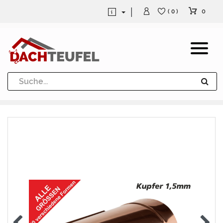
0
( 0 )
Dachrinne und Fallrohre
Werkzeuge und Löttechnik
Kugeln / Halbkugeln
Heuel Alu Dachtritte
Heuel Alu Schneefang
Kaminabdeckung