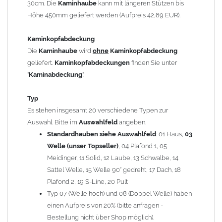
30cm. Die
Kaminhaube
kann mit längeren Stützen bis
Kaminstützen
geliefert.
Höhe 450mm geliefert werden (Aufpreis 42,89 EUR).
Bei der Kombination mit
Wetterfahne
und
Kaminbreite
über 900mm wird die
Kaminhaube
in 1,5mm Dicke
Kaminkopfabdeckung
angefertigt.
Die
Kaminhaube
wird
ohne
Kaminkopfabdeckung
Die
Kaminhaube
kann mit
klappbaren Stützen
(Aufpreis
geliefert.
Kaminkopfabdeckungen
finden Sie unter
für 4 Stützen = 96,89 EUR, Länge ab 1200mm 6 Stützen =
"
Kaminabdeckung
".
145,39 EUR) geliefert werden.
Bitte besprechen Sie den Einbau der
Kaminhaube
mit
Typ
Ihrem zuständigen
Schornsteinfeger
.
Es stehen insgesamt 20 verschiedene Typen zur
Auswahl. Bitte im
Auswahlfeld
angeben.
Hinweis: Für
Standardhauben siehe Auswahlfeld
Kaminhauben
und
Kaminabdeckungen
: 01 Haus,
können wir
03
leider
keine
Nachnahme anbieten!
Welle (unser Topseller)
, 04 Plafond 1, 05
Meidinger, 11 Solid, 12 Laube, 13 Schwalbe, 14
Lieferzeit: ca. 1-2 Wochen nach Zahlungseingang
Sattel Welle, 15 Welle 90° gedreht, 17 Dach, 18
Plafond 2, 19 S-Line, 20 Pult
Sonderanfertigung: Die Kaminhaube wird kundenspezifisch
Typ 07 (Welle hoch) und 08 (Doppel Welle) haben
angefertigt - keine Rücknahme möglich!
einen Aufpreis von 20% (bitte anfragen -
Bestellung nicht über Shop möglich).