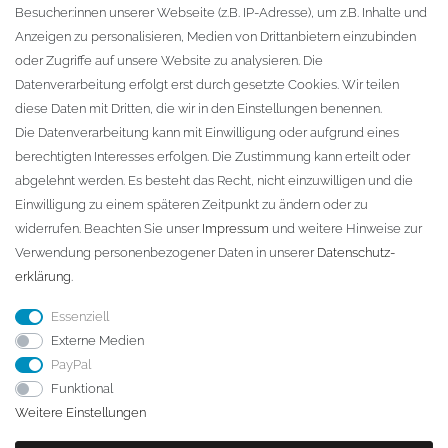
Besucher:innen unserer Webseite (z.B. IP-Adresse), um z.B. Inhalte und
KONTAKT
Anzeigen zu personalisieren, Medien von Drittanbietern einzubinden
oder Zugriffe auf unsere Website zu analysieren. Die
Fa. Steffen Jost
Datenverarbeitung erfolgt erst durch gesetzte Cookies. Wir teilen
Söbrigener Weg 50
diese Daten mit Dritten, die wir in den Einstellungen benennen.
D-01796 Pirna
Die Datenverarbeitung kann mit Einwilligung oder aufgrund eines
berechtigten Interesses erfolgen. Die Zustimmung kann erteilt oder
abgelehnt werden. Es besteht das Recht, nicht einzuwilligen und die
Telefon:
+49 (0)3501 507295
Einwilligung zu einem späteren Zeitpunkt zu ändern oder zu
info@dach-teufel.de
widerrufen. Beachten Sie unser
Impressum
und weitere Hinweise zur
Verwendung personenbezogener Daten in unserer
Daten­schutz­
erklärung
.
Essenziell
Externe Medien
PayPal
Funktional
Weitere Einstellungen