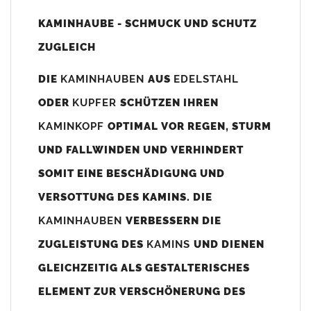
Unsere Maßangaben beziehen sich immer auf das
KAMINHAUBE - SCHMUCK UND SCHUTZ
Kaminaußenmaß!
ZUGLEICH
Die
Kaminhaube
wird umlaufend 70-100mm größer als das
Kaminmaß
angefertigt
DIE
KAMINHAUBEN
AUS
EDELSTAHL
z. B. Kaminaußenmaß 600x600mm =
Kaminhaube
wird ca. 740-
ODER
KUPFER
SCHÜTZEN IHREN
800mm x 740-800mm angefertigt (siehe Bild/Zeichnung unten).
KAMINKOPF
OPTIMAL VOR REGEN, STURM
Es können auch abweichende
Kaminmaße
z. B. 670mmx880mm
UND FALLWINDEN UND VERHINDERT
angefertigt werden (bitte anfragen).
SOMIT EINE BESCHÄDIGUNG UND
Standardbohrungen?
VERSOTTUNG DES KAMINS. DIE
Die
Kaminhauben
werden mit folgenden Standardbohrungen
KAMINHAUBEN
VERBESSERN DIE
(siehe Bild/Zeichnung unten) angefertigt. Sollten die Bohrungen
nicht passen dann bitte
"ohne"
Bohrungen (Auswahlfeld)
ZUGLEISTUNG DES
KAMINS
UND DIENEN
bestellen.
GLEICHZEITIG ALS GESTALTERISCHES
bis 500mm Kaminbreite: Abstand vom Kaminrand ca.
80mm
ELEMENT ZUR VERSCHÖNERUNG DES
bis 800mm Kaminbreite: Abstand vom Kaminrand ca.