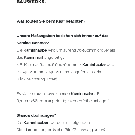
BAUWERKS.
100mm
bis 1000mm Kaminbreite: Abstand vom Kaminrand ca.
120mm
Was sollten Sie beim Kauf beachten?
ab 1000mm Kaminbreite: Abstand vom Kaminrand ca.
140mm
Unsere Maßangaben beziehen sich immer auf das
Andere Bohrmaße sind auf Anfrage möglich (Aufpreis
Kaminaußenmaß!
Sonderbohrung 55,99 EUR).
Die
Kaminhaube
wird umlaufend 70-100mm größer als
das
Kaminmaß
angefertigt
z. B. Kaminaußenmaß 600x600mm =
Kaminhaube
wird
Befestigung/Stützen
ca. 740-800mm x 740-800mm angefertigt (siehe
Die
Kaminhaube
wird inkl.
Edelstahl
Befestigungsmaterial
Bild/Zeichnung unten).
geliefert. Die Standardflachstützen sind aus
Edelstahl
(40x4mm)
und haben eine Höhe von 17cm. Die Höhe der Kaminhaube
Es können auch abweichende
Kaminmaße
z. B.
beträgt ca. 25cm bis 30cm. Die
Kaminhaube
kann mit längeren
670mmx880mm angefertigt werden (bitte anfragen).
Stützen bis Höhe 450mm geliefert werden (Aufpreis 42,89 EUR).
Standardbohrungen?
Kaminkopfabdeckung
Die
Kaminhauben
werden mit folgenden
Die
Kaminhaube
wird
ohne
Kaminkopfabdeckung
geliefert.
Standardbohrungen (siehe Bild/Zeichnung unten)
Kaminkopfabdeckungen
finden Sie unter "
Kaminabdeckung
".