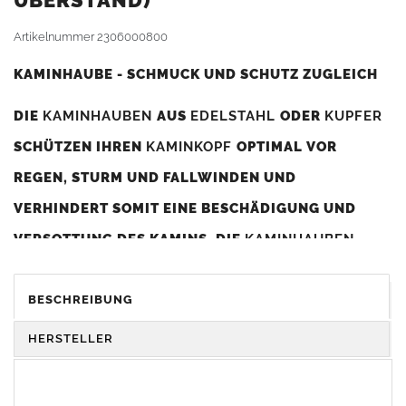
BERSTAND)
Artikelnummer
2306000800
KAMINHAUBE - SCHMUCK UND SCHUTZ ZUGLEICH
DIE
KAMINHAUBEN
AUS
EDELSTAHL
ODER
KUPFER
SCHÜTZEN IHREN
KAMINKOPF
OPTIMAL VOR
REGEN, STURM UND FALLWINDEN UND
VERHINDERT SOMIT EINE BESCHÄDIGUNG UND
VERSOTTUNG DES KAMINS. DIE
KAMINHAUBEN
VERBESSERN DIE ZUGLEISTUNG DES
KAMINS
UND
DIENEN GLEICHZEITIG ALS GESTALTERISCHES
BESCHREIBUNG
ELEMENT ZUR VERSCHÖNERUNG DES BAUWERKS.
HERSTELLER
Was sollten Sie beim Kauf beachten?