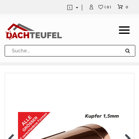
0
( 0 )
Dachrinne und Fallrohre
Werkzeuge und Löttechnik
Kugeln / Halbkugeln
Heuel Alu Dachtritte
Heuel Alu Schneefang
Kaminabdeckung