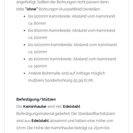
angefertigt. Sollten die Bohrungen nicht passen dann
bitte
"ohne"
Bohrungen (Auswahlfeld) bestellen.
Typ
bis 500mm Kaminbreite: Abstand vom Kaminrand
Es stehen insgesamt 20 verschiedene Typen zur Auswahl. Bitte
ca. 80mm
im
Auswahlfeld
angeben.
bis 800mm Kaminbreite: Abstand vom Kaminrand
Standardhauben siehe Auswahlfeld
: 01 Haus,
03 Welle
ca. 100mm
(unser Topseller)
, 04 Plafond 1, 05 Meidinger, 11 Solid, 12
bis 1000mm Kaminbreite: Abstand vom Kaminrand
Laube, 13 Schwalbe, 14 Sattel Welle, 15 Welle 90° gedreht,
ca. 120mm
17 Dach, 18 Plafond 2, 19 S-Line, 20 Pult
ab 1000mm Kaminbreite: Abstand vom Kaminrand
Typ 07 (Welle hoch) und 08 (Doppel Welle) haben einen
ca. 140mm
Aufpreis von 20% (bitte anfragen - Bestellung nicht über
Andere Bohrmaße sind auf Anfrage möglich
Shop möglich).
(Aufpreis Sonderbohrung 55,99 EUR).
Die Typen 02 (Bogen), 06 (Krempe), 09 (Pagode), 10
(Sauerland), 16 (Galicia) werden nur in Materialdicke
1,5mm hergestellt (Preis auf Anfrage = ca. 2-3-fache vom
Befestigung/Stützen
1,5mm Standardpreis)
Die
Kaminhaube
wird inkl.
Edelstahl
Befestigungsmaterial geliefert. Die Standardflachstützen
sind aus
Edelstahl
(40x4mm) und haben eine Höhe von
allgemeine Informationen:
17cm. Die Höhe der Kaminhaube beträgt ca. 25cm bis
Ab einer
Kaminlänge
von 1200mm werden 6