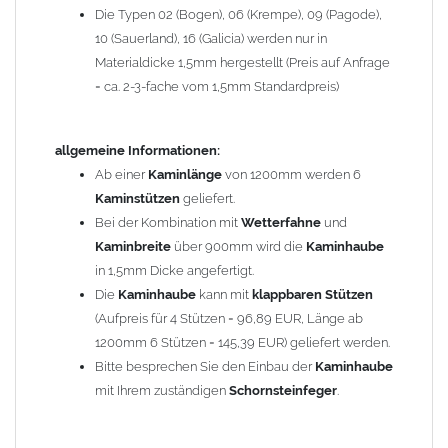
Die Typen 02 (Bogen), 06 (Krempe), 09 (Pagode),
Zum Bild vergößern, bitte auf das Bild klicken!
10 (Sauerland), 16 (Galicia) werden nur in
Materialdicke 1,5mm hergestellt (Preis auf Anfrage
= ca. 2-3-fache vom 1,5mm Standardpreis)
allgemeine Informationen:
Ab einer
Kaminlänge
von 1200mm werden 6
Kaminstützen
geliefert.
Bei der Kombination mit
Wetterfahne
und
Kaminbreite
über 900mm wird die
Kaminhaube
in 1,5mm Dicke angefertigt.
Die
Kaminhaube
kann mit
klappbaren Stützen
(Aufpreis für 4 Stützen = 96,89 EUR, Länge ab
1200mm 6 Stützen = 145,39 EUR) geliefert werden.
Bitte besprechen Sie den Einbau der
Kaminhaube
mit Ihrem zuständigen
Schornsteinfeger
.