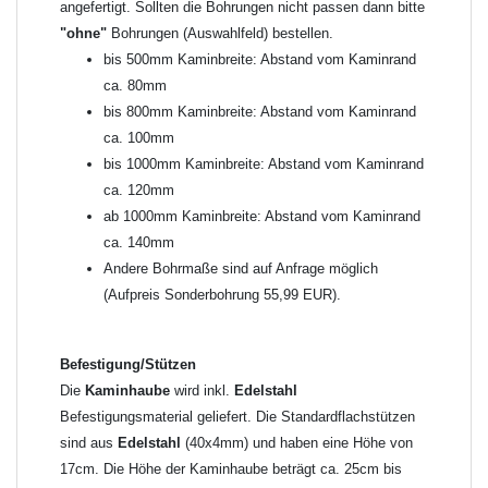
Die
Kaminhaube
wird
ohne
Kaminkopfabdeckung
geliefert.
angefertigt. Sollten die Bohrungen nicht passen dann bitte
Kaminkopfabdeckungen
finden Sie unter "
Kaminabdeckung
".
"ohne"
Bohrungen (Auswahlfeld) bestellen.
bis 500mm Kaminbreite: Abstand vom Kaminrand
Typ
ca. 80mm
Es stehen insgesamt 20 verschiedene Typen zur Auswahl. Bitte
bis 800mm Kaminbreite: Abstand vom Kaminrand
im
Auswahlfeld
angeben.
ca. 100mm
Standardhauben siehe Auswahlfeld
: 01 Haus,
03 Welle
bis 1000mm Kaminbreite: Abstand vom Kaminrand
(unser Topseller)
, 04 Plafond 1, 05 Meidinger, 11 Solid, 12
ca. 120mm
Laube, 13 Schwalbe, 14 Sattel Welle, 15 Welle 90° gedreht,
ab 1000mm Kaminbreite: Abstand vom Kaminrand
17 Dach, 18 Plafond 2, 19 S-Line, 20 Pult
ca. 140mm
Typ 07 (Welle hoch) und 08 (Doppel Welle) haben einen
Andere Bohrmaße sind auf Anfrage möglich
Aufpreis von 20% (bitte anfragen - Bestellung nicht über
(Aufpreis Sonderbohrung 55,99 EUR).
Shop möglich).
Die Typen 02 (Bogen), 06 (Krempe), 09 (Pagode), 10
Befestigung/Stützen
(Sauerland), 16 (Galicia) werden nur in Materialdicke
Die
Kaminhaube
wird inkl.
Edelstahl
1,5mm hergestellt (Preis auf Anfrage = ca. 2-3-fache vom
Befestigungsmaterial geliefert. Die Standardflachstützen
1,5mm Standardpreis)
sind aus
Edelstahl
(40x4mm) und haben eine Höhe von
17cm. Die Höhe der Kaminhaube beträgt ca. 25cm bis