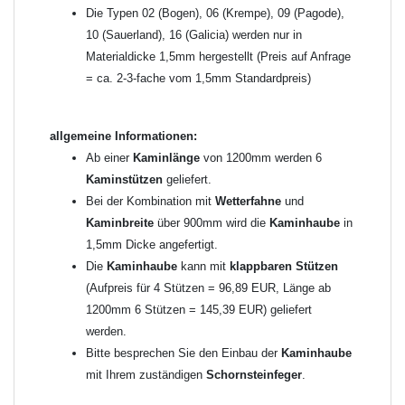
angefertigt - keine Rücknahme möglich!
Die Typen 02 (Bogen), 06 (Krempe), 09 (Pagode),
10 (Sauerland), 16 (Galicia) werden nur in
Materialdicke 1,5mm hergestellt (Preis auf Anfrage
Zum Bild vergößern, bitte auf das Bild klicken!
= ca. 2-3-fache vom 1,5mm Standardpreis)
allgemeine Informationen:
Ab einer
Kaminlänge
von 1200mm werden 6
Kaminstützen
geliefert.
Bei der Kombination mit
Wetterfahne
und
Kaminbreite
über 900mm wird die
Kaminhaube
in
1,5mm Dicke angefertigt.
Die
Kaminhaube
kann mit
klappbaren Stützen
(Aufpreis für 4 Stützen = 96,89 EUR, Länge ab
1200mm 6 Stützen = 145,39 EUR) geliefert
werden.
Bitte besprechen Sie den Einbau der
Kaminhaube
mit Ihrem zuständigen
Schornsteinfeger
.