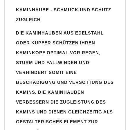
Was sollten Sie beim Kauf beachten?
KAMINHAUBE - SCHMUCK UND SCHUTZ
Unsere Maßangaben beziehen sich immer auf das
ZUGLEICH
Kaminaußenmaß!
Die
Kaminhaube
wird umlaufend 70-100mm größer als das
DIE
KAMINHAUBEN
AUS
EDELSTAHL
Kaminmaß
angefertigt
ODER
KUPFER
SCHÜTZEN IHREN
z. B. Kaminaußenmaß 600x600mm =
Kaminhaube
wird ca. 740-
KAMINKOPF
OPTIMAL VOR REGEN,
800mm x 740-800mm angefertigt (siehe Bild/Zeichnung unten).
STURM UND FALLWINDEN UND
Es können auch abweichende
Kaminmaße
z. B. 670mmx880mm
VERHINDERT SOMIT EINE
angefertigt werden (bitte anfragen).
BESCHÄDIGUNG UND VERSOTTUNG DES
Standardbohrungen?
KAMINS. DIE
KAMINHAUBEN
Die
Kaminhauben
werden mit folgenden Standardbohrungen
VERBESSERN DIE ZUGLEISTUNG DES
(siehe Bild/Zeichnung unten) angefertigt. Sollten die Bohrungen
nicht passen dann bitte
"ohne"
Bohrungen (Auswahlfeld)
KAMINS
UND DIENEN GLEICHZEITIG ALS
bestellen.
GESTALTERISCHES ELEMENT ZUR
bis 500mm Kaminbreite: Abstand vom Kaminrand ca.