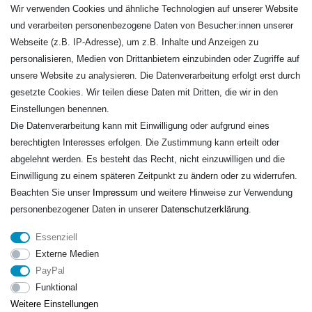
Wir verwenden Cookies und ähnliche Technologien auf unserer Website
Zur Kasse
und verarbeiten personenbezogene Daten von Besucher:innen unserer
KONTAKT
Webseite (z.B. IP-Adresse), um z.B. Inhalte und Anzeigen zu
personalisieren, Medien von Drittanbietern einzubinden oder Zugriffe auf
Fa. Steffen Jost
unsere Website zu analysieren. Die Datenverarbeitung erfolgt erst durch
Söbrigener Weg 50
gesetzte Cookies. Wir teilen diese Daten mit Dritten, die wir in den
D-01796 Pirna
Einstellungen benennen.
Die Datenverarbeitung kann mit Einwilligung oder aufgrund eines
berechtigten Interesses erfolgen. Die Zustimmung kann erteilt oder
Telefon:
+49 (0)3501 507295
abgelehnt werden. Es besteht das Recht, nicht einzuwilligen und die
info@dach-teufel.de
Einwilligung zu einem späteren Zeitpunkt zu ändern oder zu widerrufen.
Beachten Sie unser
Impressum
und weitere Hinweise zur Verwendung
personenbezogener Daten in unserer
Daten­schutz­erklärung
.
Essenziell
Externe Medien
PayPal
Funktional
Weitere Einstellungen