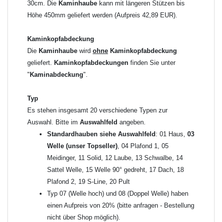
allgemeine Informationen:
30cm. Die
Kaminhaube
kann mit längeren Stützen bis
Ab einer
Kaminlänge
von 1200mm werden 6
Höhe 450mm geliefert werden (Aufpreis 42,89 EUR).
Kaminstützen
geliefert.
Bei der Kombination mit
Wetterfahne
und
Kaminbreite
Kaminkopfabdeckung
über 900mm wird die
Kaminhaube
in 1,5mm Dicke
Die
Kaminhaube
wird
ohne
Kaminkopfabdeckung
angefertigt.
geliefert.
Kaminkopfabdeckungen
finden Sie unter
Die
Kaminhaube
kann mit
klappbaren Stützen
(Aufpreis
"
Kaminabdeckung
".
für 4 Stützen = 96,89 EUR, Länge ab 1200mm 6 Stützen =
145,39 EUR) geliefert werden.
Typ
Bitte besprechen Sie den Einbau der
Kaminhaube
mit
Es stehen insgesamt 20 verschiedene Typen zur
Ihrem zuständigen
Schornsteinfeger
.
Auswahl. Bitte im
Auswahlfeld
angeben.
Standardhauben siehe Auswahlfeld
: 01 Haus,
03
Welle (unser Topseller)
, 04 Plafond 1, 05
Hinweis: Für
Kaminhauben
und
Kaminabdeckungen
können
Meidinger, 11 Solid, 12 Laube, 13 Schwalbe, 14
wir leider
keine
Nachnahme anbieten!
Sattel Welle, 15 Welle 90° gedreht, 17 Dach, 18
Plafond 2, 19 S-Line, 20 Pult
Lieferzeit: ca. 1-2 Wochen nach Zahlungseingang
Typ 07 (Welle hoch) und 08 (Doppel Welle) haben
einen Aufpreis von 20% (bitte anfragen - Bestellung
Sonderanfertigung: Die Kaminhaube wird kundenspezifisch
nicht über Shop möglich).