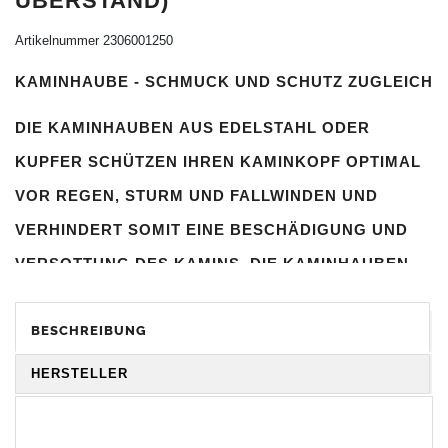
BERSTAND)
Artikelnummer
2306001250
KAMINHAUBE - SCHMUCK UND SCHUTZ ZUGLEICH
DIE
KAMINHAUBEN
AUS
EDELSTAHL
ODER
KUPFER
SCHÜTZEN IHREN
KAMINKOPF
OPTIMAL
VOR REGEN, STURM UND FALLWINDEN UND
VERHINDERT SOMIT EINE BESCHÄDIGUNG UND
VERSOTTUNG DES KAMINS. DIE
KAMINHAUBEN
VERBESSERN DIE ZUGLEISTUNG DES
KAMINS
BESCHREIBUNG
UND DIENEN GLEICHZEITIG ALS
GESTALTERISCHES ELEMENT ZUR
HERSTELLER
VERSCHÖNERUNG DES BAUWERKS.