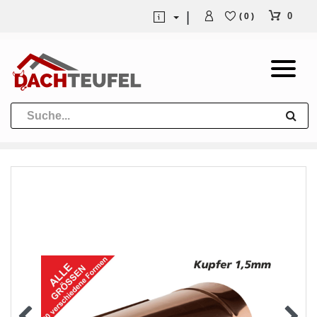
0
( 0 )
Dachrinne und Fallrohre
Werkzeuge und Löttechnik
Kugeln / Halbkugeln
Heuel Alu Dachtritte
Heuel Alu Schneefang
Kaminabdeckung