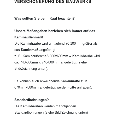
80mm
VERSCHÖNERUNG DES BAUWERKS.
bis 800mm Kaminbreite: Abstand vom Kaminrand ca.
100mm
Was sollten Sie beim Kauf beachten?
bis 1000mm Kaminbreite: Abstand vom Kaminrand ca.
120mm
Unsere Maßangaben beziehen sich immer auf das
ab 1000mm Kaminbreite: Abstand vom Kaminrand ca.
Kaminaußenmaß!
140mm
Die
Kaminhaube
wird umlaufend 70-100mm größer als
Andere Bohrmaße sind auf Anfrage möglich (Aufpreis
das
Kaminmaß
angefertigt
Sonderbohrung 55,99 EUR).
z. B. Kaminaußenmaß 600x600mm =
Kaminhaube
wird
ca. 740-800mm x 740-800mm angefertigt (siehe
Befestigung/Stützen
Bild/Zeichnung unten).
Die
Kaminhaube
wird inkl.
Edelstahl
Befestigungsmaterial
geliefert. Die Standardflachstützen sind aus
Edelstahl
(40x4mm)
Es können auch abweichende
Kaminmaße
z. B.
und haben eine Höhe von 17cm. Die Höhe der Kaminhaube
670mmx880mm angefertigt werden (bitte anfragen).
beträgt ca. 25cm bis 30cm. Die
Kaminhaube
kann mit längeren
Stützen bis Höhe 450mm geliefert werden (Aufpreis 42,89 EUR).
Standardbohrungen?
Die
Kaminhauben
werden mit folgenden
Kaminkopfabdeckung
Standardbohrungen (siehe Bild/Zeichnung unten)