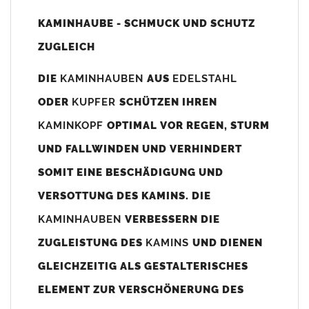
Unsere Maßangaben beziehen sich immer auf das
KAMINHAUBE - SCHMUCK UND SCHUTZ
Kaminaußenmaß!
ZUGLEICH
Die
Kaminhaube
wird umlaufend 70-100mm größer als das
Kaminmaß
angefertigt
DIE
KAMINHAUBEN
AUS
EDELSTAHL
z. B. Kaminaußenmaß 600x600mm =
Kaminhaube
wird ca. 740-
ODER
KUPFER
SCHÜTZEN IHREN
800mm x 740-800mm angefertigt (siehe Bild/Zeichnung unten).
KAMINKOPF
OPTIMAL VOR REGEN, STURM
Es können auch abweichende
Kaminmaße
z. B. 670mmx880mm
UND FALLWINDEN UND VERHINDERT
angefertigt werden (bitte anfragen).
SOMIT EINE BESCHÄDIGUNG UND
Standardbohrungen?
VERSOTTUNG DES KAMINS. DIE
Die
Kaminhauben
werden mit folgenden Standardbohrungen
KAMINHAUBEN
VERBESSERN DIE
(siehe Bild/Zeichnung unten) angefertigt. Sollten die Bohrungen
nicht passen dann bitte
"ohne"
Bohrungen (Auswahlfeld)
ZUGLEISTUNG DES
KAMINS
UND DIENEN
bestellen.
GLEICHZEITIG ALS GESTALTERISCHES
bis 500mm Kaminbreite: Abstand vom Kaminrand ca.
80mm
ELEMENT ZUR VERSCHÖNERUNG DES
bis 800mm Kaminbreite: Abstand vom Kaminrand ca.