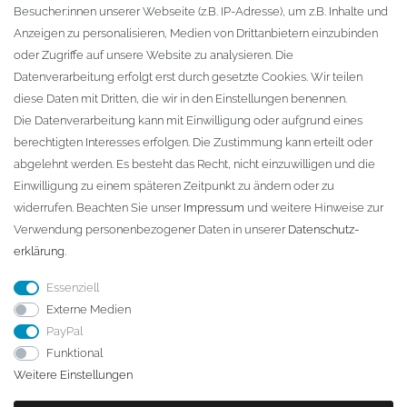
Besucher:innen unserer Webseite (z.B. IP-Adresse), um z.B. Inhalte und
KONTAKT
Anzeigen zu personalisieren, Medien von Drittanbietern einzubinden
oder Zugriffe auf unsere Website zu analysieren. Die
Fa. Steffen Jost
Datenverarbeitung erfolgt erst durch gesetzte Cookies. Wir teilen
Söbrigener Weg 50
diese Daten mit Dritten, die wir in den Einstellungen benennen.
D-01796 Pirna
Die Datenverarbeitung kann mit Einwilligung oder aufgrund eines
berechtigten Interesses erfolgen. Die Zustimmung kann erteilt oder
abgelehnt werden. Es besteht das Recht, nicht einzuwilligen und die
Telefon:
+49 (0)3501 507295
Einwilligung zu einem späteren Zeitpunkt zu ändern oder zu
info@dach-teufel.de
widerrufen. Beachten Sie unser
Impressum
und weitere Hinweise zur
Verwendung personenbezogener Daten in unserer
Daten­schutz­
erklärung
.
Essenziell
Externe Medien
PayPal
Funktional
Weitere Einstellungen