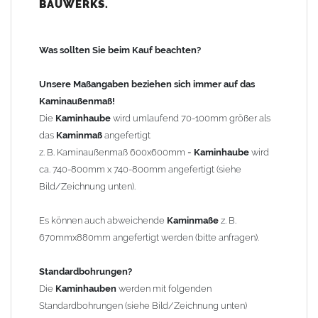
BAUWERKS.
100mm
bis 1000mm Kaminbreite: Abstand vom Kaminrand ca.
120mm
Was sollten Sie beim Kauf beachten?
ab 1000mm Kaminbreite: Abstand vom Kaminrand ca.
140mm
Unsere Maßangaben beziehen sich immer auf das
Andere Bohrmaße sind auf Anfrage möglich (Aufpreis
Kaminaußenmaß!
Sonderbohrung 55,99 EUR).
Die
Kaminhaube
wird umlaufend 70-100mm größer als
das
Kaminmaß
angefertigt
z. B. Kaminaußenmaß 600x600mm =
Kaminhaube
wird
Befestigung/Stützen
ca. 740-800mm x 740-800mm angefertigt (siehe
Die
Kaminhaube
wird inkl.
Edelstahl
Befestigungsmaterial
Bild/Zeichnung unten).
geliefert. Die Standardflachstützen sind aus
Edelstahl
(40x4mm)
und haben eine Höhe von 17cm. Die Höhe der Kaminhaube
Es können auch abweichende
Kaminmaße
z. B.
beträgt ca. 25cm bis 30cm. Die
Kaminhaube
kann mit längeren
670mmx880mm angefertigt werden (bitte anfragen).
Stützen bis Höhe 450mm geliefert werden (Aufpreis 42,89 EUR).
Standardbohrungen?
Kaminkopfabdeckung
Die
Kaminhauben
werden mit folgenden
Die
Kaminhaube
wird
ohne
Kaminkopfabdeckung
geliefert.
Standardbohrungen (siehe Bild/Zeichnung unten)
Kaminkopfabdeckungen
finden Sie unter "
Kaminabdeckung
".