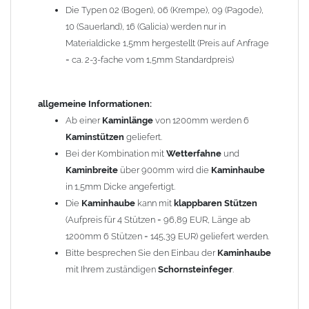
Die Typen 02 (Bogen), 06 (Krempe), 09 (Pagode),
Zum Bild vergößern, bitte auf das Bild klicken!
10 (Sauerland), 16 (Galicia) werden nur in
Materialdicke 1,5mm hergestellt (Preis auf Anfrage
= ca. 2-3-fache vom 1,5mm Standardpreis)
allgemeine Informationen:
Ab einer
Kaminlänge
von 1200mm werden 6
Kaminstützen
geliefert.
Bei der Kombination mit
Wetterfahne
und
Kaminbreite
über 900mm wird die
Kaminhaube
in 1,5mm Dicke angefertigt.
Die
Kaminhaube
kann mit
klappbaren Stützen
(Aufpreis für 4 Stützen = 96,89 EUR, Länge ab
1200mm 6 Stützen = 145,39 EUR) geliefert werden.
Bitte besprechen Sie den Einbau der
Kaminhaube
mit Ihrem zuständigen
Schornsteinfeger
.