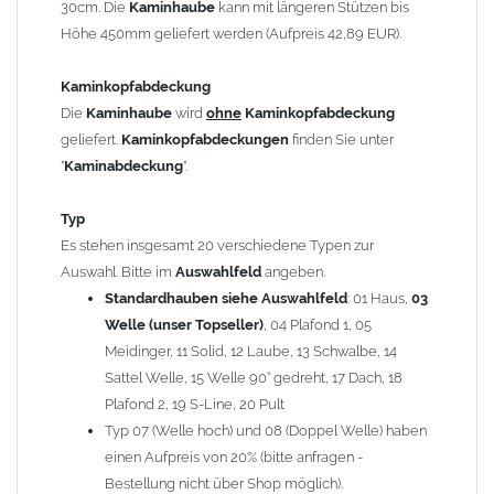
30cm. Die
Kaminhaube
kann mit längeren Stützen bis
Kaminstützen
geliefert.
Höhe 450mm geliefert werden (Aufpreis 42,89 EUR).
Bei der Kombination mit
Wetterfahne
und
Kaminbreite
über 900mm wird die
Kaminhaube
in 1,5mm Dicke
Kaminkopfabdeckung
angefertigt.
Die
Kaminhaube
wird
ohne
Kaminkopfabdeckung
Die
Kaminhaube
kann mit
klappbaren Stützen
(Aufpreis
geliefert.
Kaminkopfabdeckungen
finden Sie unter
für 4 Stützen = 96,89 EUR, Länge ab 1200mm 6 Stützen =
"
Kaminabdeckung
".
145,39 EUR) geliefert werden.
Bitte besprechen Sie den Einbau der
Kaminhaube
mit
Typ
Ihrem zuständigen
Schornsteinfeger
.
Es stehen insgesamt 20 verschiedene Typen zur
Auswahl. Bitte im
Auswahlfeld
angeben.
Hinweis: Für
Standardhauben siehe Auswahlfeld
Kaminhauben
und
Kaminabdeckungen
: 01 Haus,
können wir
03
leider
keine
Nachnahme anbieten!
Welle (unser Topseller)
, 04 Plafond 1, 05
Meidinger, 11 Solid, 12 Laube, 13 Schwalbe, 14
Lieferzeit: ca. 1-2 Wochen nach Zahlungseingang
Sattel Welle, 15 Welle 90° gedreht, 17 Dach, 18
Plafond 2, 19 S-Line, 20 Pult
Sonderanfertigung: Die Kaminhaube wird kundenspezifisch
Typ 07 (Welle hoch) und 08 (Doppel Welle) haben
angefertigt - keine Rücknahme möglich!
einen Aufpreis von 20% (bitte anfragen -
Bestellung nicht über Shop möglich).