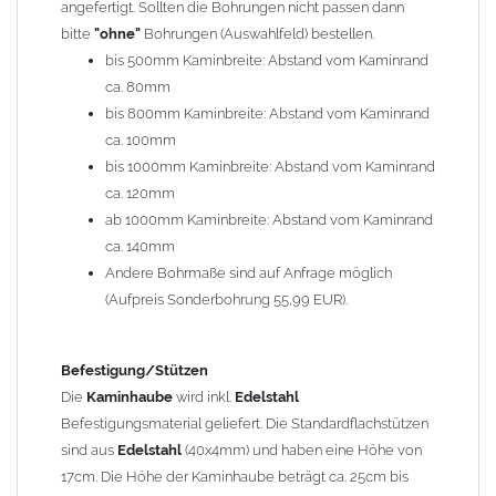
angefertigt. Sollten die Bohrungen nicht passen dann
bitte
"ohne"
Bohrungen (Auswahlfeld) bestellen.
Typ
bis 500mm Kaminbreite: Abstand vom Kaminrand
Es stehen insgesamt 20 verschiedene Typen zur Auswahl. Bitte
ca. 80mm
im
Auswahlfeld
angeben.
bis 800mm Kaminbreite: Abstand vom Kaminrand
Standardhauben siehe Auswahlfeld
: 01 Haus,
03 Welle
ca. 100mm
(unser Topseller)
, 04 Plafond 1, 05 Meidinger, 11 Solid, 12
bis 1000mm Kaminbreite: Abstand vom Kaminrand
Laube, 13 Schwalbe, 14 Sattel Welle, 15 Welle 90° gedreht,
ca. 120mm
17 Dach, 18 Plafond 2, 19 S-Line, 20 Pult
ab 1000mm Kaminbreite: Abstand vom Kaminrand
Typ 07 (Welle hoch) und 08 (Doppel Welle) haben einen
ca. 140mm
Aufpreis von 20% (bitte anfragen - Bestellung nicht über
Andere Bohrmaße sind auf Anfrage möglich
Shop möglich).
(Aufpreis Sonderbohrung 55,99 EUR).
Die Typen 02 (Bogen), 06 (Krempe), 09 (Pagode), 10
(Sauerland), 16 (Galicia) werden nur in Materialdicke
1,5mm hergestellt (Preis auf Anfrage = ca. 2-3-fache vom
Befestigung/Stützen
1,5mm Standardpreis)
Die
Kaminhaube
wird inkl.
Edelstahl
Befestigungsmaterial geliefert. Die Standardflachstützen
sind aus
Edelstahl
(40x4mm) und haben eine Höhe von
allgemeine Informationen:
17cm. Die Höhe der Kaminhaube beträgt ca. 25cm bis
Ab einer
Kaminlänge
von 1200mm werden 6