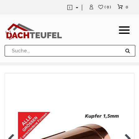
0
( 0 )
Dachrinne und Fallrohre
Werkzeuge und Löttechnik
Kugeln / Halbkugeln
Heuel Alu Dachtritte
Heuel Alu Schneefang
Kaminabdeckung