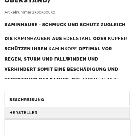
BERSTAND)
Artikelnummer
2306500850
KAMINHAUBE - SCHMUCK UND SCHUTZ ZUGLEICH
DIE
KAMINHAUBEN
AUS
EDELSTAHL
ODER
KUPFER
SCHÜTZEN IHREN
KAMINKOPF
OPTIMAL VOR
REGEN, STURM UND FALLWINDEN UND
VERHINDERT SOMIT EINE BESCHÄDIGUNG UND
VERSOTTUNG DES KAMINS. DIE
KAMINHAUBEN
VERBESSERN DIE ZUGLEISTUNG DES
KAMINS
UND
DIENEN GLEICHZEITIG ALS GESTALTERISCHES
BESCHREIBUNG
ELEMENT ZUR VERSCHÖNERUNG DES BAUWERKS.
HERSTELLER
Was sollten Sie beim Kauf beachten?