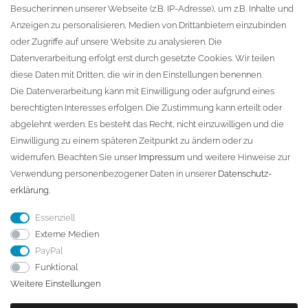
Besucher:innen unserer Webseite (z.B. IP-Adresse), um z.B. Inhalte und
KONTAKT
Anzeigen zu personalisieren, Medien von Drittanbietern einzubinden
oder Zugriffe auf unsere Website zu analysieren. Die
Fa. Steffen Jost
Datenverarbeitung erfolgt erst durch gesetzte Cookies. Wir teilen
Söbrigener Weg 50
diese Daten mit Dritten, die wir in den Einstellungen benennen.
D-01796 Pirna
Die Datenverarbeitung kann mit Einwilligung oder aufgrund eines
berechtigten Interesses erfolgen. Die Zustimmung kann erteilt oder
abgelehnt werden. Es besteht das Recht, nicht einzuwilligen und die
Telefon:
+49 (0)3501 507295
Einwilligung zu einem späteren Zeitpunkt zu ändern oder zu
info@dach-teufel.de
widerrufen. Beachten Sie unser
Impressum
und weitere Hinweise zur
Verwendung personenbezogener Daten in unserer
Daten­schutz­
erklärung
.
Essenziell
Externe Medien
PayPal
Funktional
Weitere Einstellungen