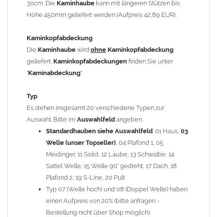
30cm. Die
Kaminhaube
kann mit längeren Stützen bis
Kaminstützen
geliefert.
Höhe 450mm geliefert werden (Aufpreis 42,89 EUR).
Bei der Kombination mit
Wetterfahne
und
Kaminbreite
über 900mm wird die
Kaminhaube
in 1,5mm Dicke
Kaminkopfabdeckung
angefertigt.
Die
Kaminhaube
wird
ohne
Kaminkopfabdeckung
Die
Kaminhaube
kann mit
klappbaren Stützen
(Aufpreis
geliefert.
Kaminkopfabdeckungen
finden Sie unter
für 4 Stützen = 96,89 EUR, Länge ab 1200mm 6 Stützen =
"
Kaminabdeckung
".
145,39 EUR) geliefert werden.
Bitte besprechen Sie den Einbau der
Kaminhaube
mit
Typ
Ihrem zuständigen
Schornsteinfeger
.
Es stehen insgesamt 20 verschiedene Typen zur
Auswahl. Bitte im
Auswahlfeld
angeben.
Hinweis: Für
Standardhauben siehe Auswahlfeld
Kaminhauben
und
Kaminabdeckungen
: 01 Haus,
können wir
03
leider
keine
Nachnahme anbieten!
Welle (unser Topseller)
, 04 Plafond 1, 05
Meidinger, 11 Solid, 12 Laube, 13 Schwalbe, 14
Lieferzeit: ca. 1-2 Wochen nach Zahlungseingang
Sattel Welle, 15 Welle 90° gedreht, 17 Dach, 18
Plafond 2, 19 S-Line, 20 Pult
Sonderanfertigung: Die Kaminhaube wird kundenspezifisch
Typ 07 (Welle hoch) und 08 (Doppel Welle) haben
angefertigt - keine Rücknahme möglich!
einen Aufpreis von 20% (bitte anfragen -
Bestellung nicht über Shop möglich).