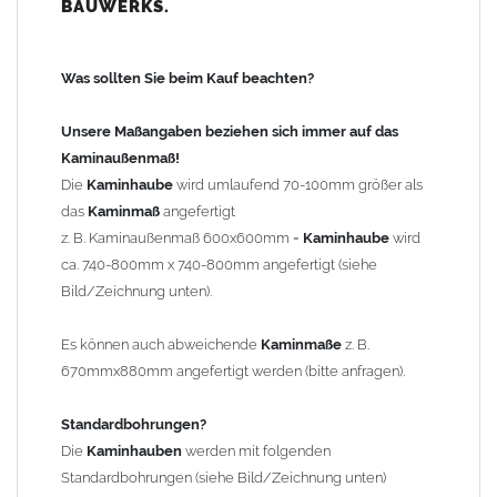
BAUWERKS.
100mm
bis 1000mm Kaminbreite: Abstand vom Kaminrand ca.
120mm
Was sollten Sie beim Kauf beachten?
ab 1000mm Kaminbreite: Abstand vom Kaminrand ca.
140mm
Unsere Maßangaben beziehen sich immer auf das
Andere Bohrmaße sind auf Anfrage möglich (Aufpreis
Kaminaußenmaß!
Sonderbohrung 55,99 EUR).
Die
Kaminhaube
wird umlaufend 70-100mm größer als
das
Kaminmaß
angefertigt
z. B. Kaminaußenmaß 600x600mm =
Kaminhaube
wird
Befestigung/Stützen
ca. 740-800mm x 740-800mm angefertigt (siehe
Die
Kaminhaube
wird inkl.
Edelstahl
Befestigungsmaterial
Bild/Zeichnung unten).
geliefert. Die Standardflachstützen sind aus
Edelstahl
(40x4mm)
und haben eine Höhe von 17cm. Die Höhe der Kaminhaube
Es können auch abweichende
Kaminmaße
z. B.
beträgt ca. 25cm bis 30cm. Die
Kaminhaube
kann mit längeren
670mmx880mm angefertigt werden (bitte anfragen).
Stützen bis Höhe 450mm geliefert werden (Aufpreis 42,89 EUR).
Standardbohrungen?
Kaminkopfabdeckung
Die
Kaminhauben
werden mit folgenden
Die
Kaminhaube
wird
ohne
Kaminkopfabdeckung
geliefert.
Standardbohrungen (siehe Bild/Zeichnung unten)
Kaminkopfabdeckungen
finden Sie unter "
Kaminabdeckung
".