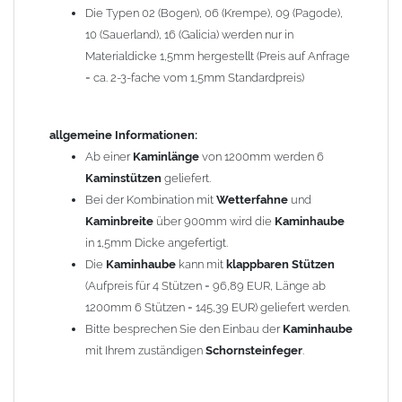
Die Typen 02 (Bogen), 06 (Krempe), 09 (Pagode),
Zum Bild vergößern, bitte auf das Bild klicken!
10 (Sauerland), 16 (Galicia) werden nur in
Materialdicke 1,5mm hergestellt (Preis auf Anfrage
= ca. 2-3-fache vom 1,5mm Standardpreis)
allgemeine Informationen:
Ab einer
Kaminlänge
von 1200mm werden 6
Kaminstützen
geliefert.
Bei der Kombination mit
Wetterfahne
und
Kaminbreite
über 900mm wird die
Kaminhaube
in 1,5mm Dicke angefertigt.
Die
Kaminhaube
kann mit
klappbaren Stützen
(Aufpreis für 4 Stützen = 96,89 EUR, Länge ab
1200mm 6 Stützen = 145,39 EUR) geliefert werden.
Bitte besprechen Sie den Einbau der
Kaminhaube
mit Ihrem zuständigen
Schornsteinfeger
.