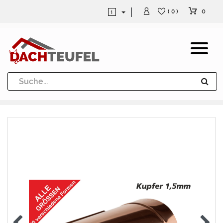
0
( 0 )
Dachrinne und Fallrohre
Werkzeuge und Löttechnik
Kugeln / Halbkugeln
Heuel Alu Dachtritte
Heuel Alu Schneefang
Kaminabdeckung