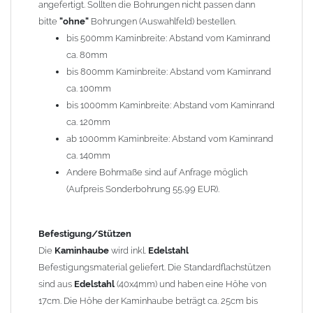
angefertigt. Sollten die Bohrungen nicht passen dann
bitte
"ohne"
Bohrungen (Auswahlfeld) bestellen.
Typ
bis 500mm Kaminbreite: Abstand vom Kaminrand
Es stehen insgesamt 20 verschiedene Typen zur Auswahl. Bitte
ca. 80mm
im
Auswahlfeld
angeben.
bis 800mm Kaminbreite: Abstand vom Kaminrand
Standardhauben siehe Auswahlfeld
: 01 Haus,
03 Welle
ca. 100mm
(unser Topseller)
, 04 Plafond 1, 05 Meidinger, 11 Solid, 12
bis 1000mm Kaminbreite: Abstand vom Kaminrand
Laube, 13 Schwalbe, 14 Sattel Welle, 15 Welle 90° gedreht,
ca. 120mm
17 Dach, 18 Plafond 2, 19 S-Line, 20 Pult
ab 1000mm Kaminbreite: Abstand vom Kaminrand
Typ 07 (Welle hoch) und 08 (Doppel Welle) haben einen
ca. 140mm
Aufpreis von 20% (bitte anfragen - Bestellung nicht über
Andere Bohrmaße sind auf Anfrage möglich
Shop möglich).
(Aufpreis Sonderbohrung 55,99 EUR).
Die Typen 02 (Bogen), 06 (Krempe), 09 (Pagode), 10
(Sauerland), 16 (Galicia) werden nur in Materialdicke
1,5mm hergestellt (Preis auf Anfrage = ca. 2-3-fache vom
Befestigung/Stützen
1,5mm Standardpreis)
Die
Kaminhaube
wird inkl.
Edelstahl
Befestigungsmaterial geliefert. Die Standardflachstützen
sind aus
Edelstahl
(40x4mm) und haben eine Höhe von
allgemeine Informationen:
17cm. Die Höhe der Kaminhaube beträgt ca. 25cm bis
Ab einer
Kaminlänge
von 1200mm werden 6