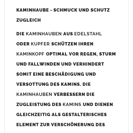
Unsere Maßangaben beziehen sich immer auf das
KAMINHAUBE - SCHMUCK UND SCHUTZ
Kaminaußenmaß!
ZUGLEICH
Die
Kaminhaube
wird umlaufend 70-100mm größer als das
Kaminmaß
angefertigt
DIE
KAMINHAUBEN
AUS
EDELSTAHL
z. B. Kaminaußenmaß 600x600mm =
Kaminhaube
wird ca. 740-
ODER
KUPFER
SCHÜTZEN IHREN
800mm x 740-800mm angefertigt (siehe Bild/Zeichnung unten).
KAMINKOPF
OPTIMAL VOR REGEN, STURM
Es können auch abweichende
Kaminmaße
z. B. 670mmx880mm
UND FALLWINDEN UND VERHINDERT
angefertigt werden (bitte anfragen).
SOMIT EINE BESCHÄDIGUNG UND
Standardbohrungen?
VERSOTTUNG DES KAMINS. DIE
Die
Kaminhauben
werden mit folgenden Standardbohrungen
KAMINHAUBEN
VERBESSERN DIE
(siehe Bild/Zeichnung unten) angefertigt. Sollten die Bohrungen
nicht passen dann bitte
"ohne"
Bohrungen (Auswahlfeld)
ZUGLEISTUNG DES
KAMINS
UND DIENEN
bestellen.
GLEICHZEITIG ALS GESTALTERISCHES
bis 500mm Kaminbreite: Abstand vom Kaminrand ca.
80mm
ELEMENT ZUR VERSCHÖNERUNG DES
bis 800mm Kaminbreite: Abstand vom Kaminrand ca.