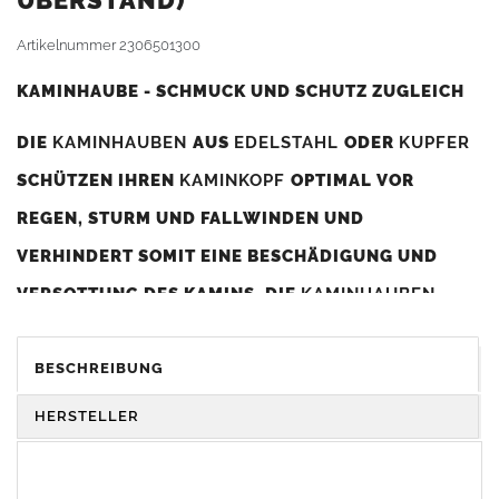
BERSTAND)
Artikelnummer
2306501300
KAMINHAUBE - SCHMUCK UND SCHUTZ ZUGLEICH
DIE
KAMINHAUBEN
AUS
EDELSTAHL
ODER
KUPFER
SCHÜTZEN IHREN
KAMINKOPF
OPTIMAL VOR
REGEN, STURM UND FALLWINDEN UND
VERHINDERT SOMIT EINE BESCHÄDIGUNG UND
VERSOTTUNG DES KAMINS. DIE
KAMINHAUBEN
VERBESSERN DIE ZUGLEISTUNG DES
KAMINS
UND
DIENEN GLEICHZEITIG ALS GESTALTERISCHES
BESCHREIBUNG
ELEMENT ZUR VERSCHÖNERUNG DES BAUWERKS.
HERSTELLER
Was sollten Sie beim Kauf beachten?