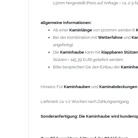
1,5mm hergestellt (Preis auf Anfrage = ca. 2-3
Sonderanfertigung: Die Kaminhaube wird kundenspezi
allgemeine Informationen:
Zum Bild vergößern, bitte auf das Bild klicken!
Ab einer
Kaminlänge
von 1200mm werden 6
Bei der Kombination mit
Wetterfahne
und
Ka
angefertigt.
Die
Kaminhaube
kann mit
klappbaren Stütze
Stützen = 145,39 EUR) geliefert werden.
Bitte besprechen Sie den Einbau der
Kaminh
Hinweis: Für
Kaminhauben
und
Kaminabdeckunge
Lieferzeit: ca. 1-2 Wochen nach Zahlungseingang
Sonderanfertigung: Die Kaminhaube wird kundenspe