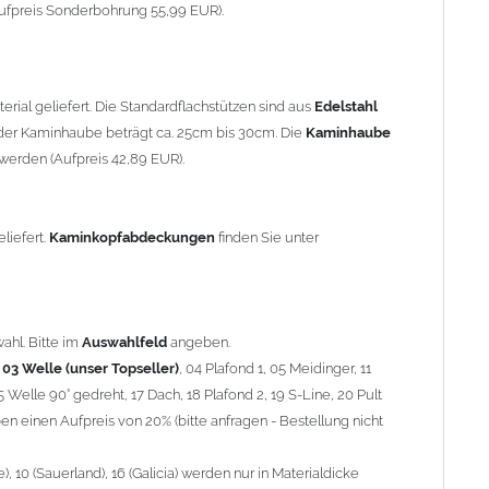
90° gedreht, 17 Dach, 18 Plafond 2, 19 S-Line, 20 Pult
ufpreis Sonderbohrung 55,99 EUR).
 einen Aufpreis von 20% (bitte anfragen - Bestellung nicht
10 (Sauerland), 16 (Galicia) werden nur in Materialdicke 1,5mm
rial geliefert. Die Standardflachstützen sind aus
Edelstahl
om 1,5mm Standardpreis)
er Kaminhaube beträgt ca. 25cm bis 30cm. Die
Kaminhaube
werden (Aufpreis 42,89 EUR).
minstützen
geliefert.
breite
über 900mm wird die
Kaminhaube
in 1,5mm Dicke
eliefert.
Kaminkopfabdeckungen
finden Sie unter
Aufpreis für 4 Stützen = 96,89 EUR, Länge ab 1200mm 6 Stützen
be
mit Ihrem zuständigen
Schornsteinfeger
.
ahl. Bitte im
Auswahlfeld
angeben.
,
03 Welle (unser Topseller)
, 04 Plafond 1, 05 Meidinger, 11
5 Welle 90° gedreht, 17 Dach, 18 Plafond 2, 19 S-Line, 20 Pult
nnen wir leider
keine
Nachnahme anbieten!
n einen Aufpreis von 20% (bitte anfragen - Bestellung nicht
 10 (Sauerland), 16 (Galicia) werden nur in Materialdicke