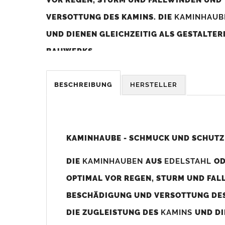
VERSOTTUNG DES KAMINS. DIE
KAMINHAU
UND DIENEN GLEICHZEITIG ALS GESTALTE
BAUWERKS.
Was sollten Sie beim Kauf beachten?
BESCHREIBUNG
HERSTELLER
Unsere Maßangaben beziehen sich immer auf das K
Die
Kaminhaube
wird umlaufend 70-100mm größer al
z. B. Kaminaußenmaß 600x600mm =
Kaminhaube
wir
KAMINHAUBE - SCHMUCK UND SCHUTZ
Bild/Zeichnung unten).
DIE
KAMINHAUBEN
AUS
EDELSTAHL
O
Es können auch abweichende
Kaminmaße
z. B. 670mm
OPTIMAL VOR REGEN, STURM UND FAL
Standardbohrungen?
BESCHÄDIGUNG UND VERSOTTUNG DES
Die
Kaminhauben
werden mit folgenden Standardbohrun
DIE ZUGLEISTUNG DES
KAMINS
UND DI
Bohrungen nicht passen dann bitte
"ohne"
Bohrungen (