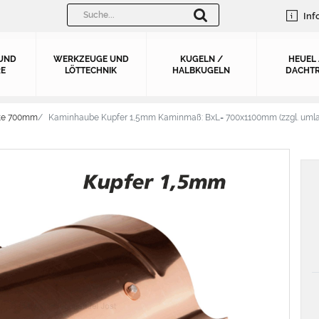
Inf
UND
WERKZEUGE UND
KUGELN /
HEUEL
E
LÖTTECHNIK
HALBKUGELN
DACHTR
ite 700mm
Kaminhaube Kupfer 1,5mm Kaminmaß: BxL= 700x1100mm (zzgl. uml