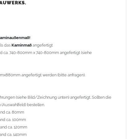
nd ca. 80mm
BAUWERKS.
nd ca. 100mm
and ca. 120mm
nd ca. 140mm
preis Sonderbohrung 55,99 EUR).
 Kaminaußenmaß!
ls das
Kaminmaß
angefertigt
rd ca. 740-800mm x 740-800mm angefertigt (siehe
al geliefert. Die Standardflachstützen sind aus
Edelstahl
r Kaminhaube beträgt ca. 25cm bis 30cm. Die
Kaminhaube
erden (Aufpreis 42,89 EUR).
mmx880mm angefertigt werden (bitte anfragen).
efert.
Kaminkopfabdeckungen
finden Sie unter
ungen (siehe Bild/Zeichnung unten) angefertigt. Sollten die
(Auswahlfeld) bestellen.
and ca. 80mm
and ca. 100mm
l. Bitte im
Auswahlfeld
angeben.
rand ca. 120mm
 Welle (unser Topseller)
, 04 Plafond 1, 05 Meidinger, 11 Solid,
and ca. 140mm