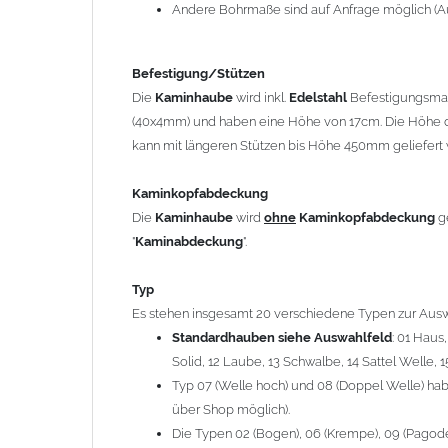
12 Laube, 13 Schwalbe, 14 Sattel Welle, 15 Welle 
Andere Bohrmaße sind auf Anfrage möglich (A
Typ 07 (Welle hoch) und 08 (Doppel Welle) haben
über Shop möglich).
Befestigung/Stützen
Die Typen 02 (Bogen), 06 (Krempe), 09 (Pagode), 
Die
Kaminhaube
wird inkl.
Edelstahl
Befestigungsmate
hergestellt (Preis auf Anfrage = ca. 2-3-fache v
(40x4mm) und haben eine Höhe von 17cm. Die Höhe d
kann mit längeren Stützen bis Höhe 450mm geliefert 
allgemeine Informationen:
Ab einer
Kaminlänge
von 1200mm werden 6
Ka
Kaminkopfabdeckung
Bei der Kombination mit
Wetterfahne
und
Kamin
Die
Kaminhaube
wird
ohne
Kaminkopfabdeckung
g
angefertigt.
"
Kaminabdeckung
".
Die
Kaminhaube
kann mit
klappbaren Stützen
(
= 145,39 EUR) geliefert werden.
Typ
Bitte besprechen Sie den Einbau der
Kaminhau
Es stehen insgesamt 20 verschiedene Typen zur Ausw
Standardhauben siehe Auswahlfeld
: 01 Haus
Solid, 12 Laube, 13 Schwalbe, 14 Sattel Welle, 1
Hinweis: Für
Kaminhauben
und
Kaminabdeckungen
kö
Typ 07 (Welle hoch) und 08 (Doppel Welle) habe
über Shop möglich).
Lieferzeit: ca. 1-2 Wochen nach Zahlungseingang
Die Typen 02 (Bogen), 06 (Krempe), 09 (Pagode),