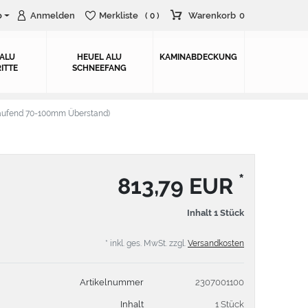
o
Anmelden
Merkliste
Warenkorb
0
( 0 )
 ALU
HEUEL ALU
KAMINABDECKUNG
ITTE
SCHNEEFANG
aufend 70-100mm Überstand)
*
813,79 EUR
Inhalt
1
Stück
* inkl. ges. MwSt. zzgl.
Versandkosten
Artikelnummer
2307001100
Inhalt
1 Stück