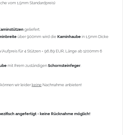
-fache vom 1,5mm Standardpreis)
fisch angefertigt - keine Rücknahme möglich!
Kaminstützen
geliefert.
minbreite
über 900mm wird die
Kaminhaube
in 1,5mm Dicke
n
(Aufpreis für 4 Stützen = 96,89 EUR, Länge ab 1200mm 6
aube
mit Ihrem zuständigen
Schornsteinfeger
.
n
können wir leider
keine
Nachnahme anbieten!
zifisch angefertigt - keine Rücknahme möglich!