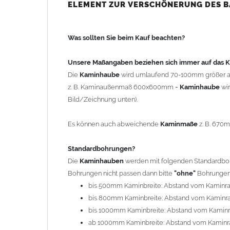
bis 500mm Kaminbreite: Abstand vom Kaminra
ELEMENT ZUR VERSCHÖNERUNG DES 
bis 800mm Kaminbreite: Abstand vom Kaminra
bis 1000mm Kaminbreite: Abstand vom Kaminr
Was sollten Sie beim Kauf beachten?
ab 1000mm Kaminbreite: Abstand vom Kaminra
Andere Bohrmaße sind auf Anfrage möglich (Auf
Unsere Maßangaben beziehen sich immer auf das
Die
Kaminhaube
wird umlaufend 70-100mm größer a
Befestigung/Stützen
z. B. Kaminaußenmaß 600x600mm =
Kaminhaube
wi
Die
Kaminhaube
wird inkl.
Edelstahl
Befestigungsmateri
Bild/Zeichnung unten).
(40x4mm) und haben eine Höhe von 17cm. Die Höhe de
kann mit längeren Stützen bis Höhe 450mm geliefert w
Es können auch abweichende
Kaminmaße
z. B. 670
Kaminkopfabdeckung
Standardbohrungen?
Die
Kaminhaube
wird
ohne
Kaminkopfabdeckung
geli
Die
Kaminhauben
werden mit folgenden Standardbohr
"
Kaminabdeckung
".
Bohrungen nicht passen dann bitte
"ohne"
Bohrungen 
bis 500mm Kaminbreite: Abstand vom Kaminr
Typ
bis 800mm Kaminbreite: Abstand vom Kaminr
Es stehen insgesamt 20 verschiedene Typen zur Auswah
bis 1000mm Kaminbreite: Abstand vom Kamin
Standardhauben siehe Auswahlfeld
: 01 Haus,
03
ab 1000mm Kaminbreite: Abstand vom Kaminr