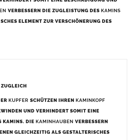
BEN
VERBESSERN DIE ZUGLEISTUNG DES
KAMINS
RISCHES ELEMENT ZUR VERSCHÖNERUNG DES
aminaußenmaß!
s das
Kaminmaß
angefertigt
d ca. 740-800mm x 740-800mm angefertigt (siehe
 ZUGLEICH
DER
KUPFER
SCHÜTZEN IHREN
KAMINKOPF
x880mm angefertigt werden (bitte anfragen).
LWINDEN UND VERHINDERT SOMIT EINE
 KAMINS. DIE
KAMINHAUBEN
VERBESSERN
gen (siehe Bild/Zeichnung unten) angefertigt. Sollten die
ENEN GLEICHZEITIG ALS GESTALTERISCHES
Auswahlfeld) bestellen.