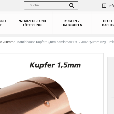
Inf
UND
WERKZEUGE UND
KUGELN /
HEUEL
E
LÖTTECHNIK
HALBKUGELN
DACHTR
ite 700mm
Kaminhaube Kupfer 1,5mm Kaminmaß: BxL= 700x1250mm (zzgl. uml