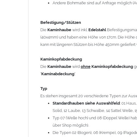
12 Laube, 13 Schwalbe, 14 Sattel Welle, 15 Welle 
Andere Bohrmaße sind auf Anfrage möglich (A
Typ 07 (Welle hoch) und 08 (Doppel Welle) haben
über Shop möglich).
Befestigung/Stützen
Die Typen 02 (Bogen), 06 (Krempe), 09 (Pagode), 
Die
Kaminhaube
wird inkl.
Edelstahl
Befestigungsmate
hergestellt (Preis auf Anfrage = ca. 2-3-fache v
(40x4mm) und haben eine Höhe von 17cm. Die Höhe d
kann mit längeren Stützen bis Höhe 450mm geliefert 
allgemeine Informationen:
Ab einer
Kaminlänge
von 1200mm werden 6
Ka
Kaminkopfabdeckung
Bei der Kombination mit
Wetterfahne
und
Kamin
Die
Kaminhaube
wird
ohne
Kaminkopfabdeckung
g
angefertigt.
"
Kaminabdeckung
".
Die
Kaminhaube
kann mit
klappbaren Stützen
(
= 145,39 EUR) geliefert werden.
Typ
Bitte besprechen Sie den Einbau der
Kaminhau
Es stehen insgesamt 20 verschiedene Typen zur Ausw
Standardhauben siehe Auswahlfeld
: 01 Haus
Solid, 12 Laube, 13 Schwalbe, 14 Sattel Welle, 1
Hinweis: Für
Kaminhauben
und
Kaminabdeckungen
kö
Typ 07 (Welle hoch) und 08 (Doppel Welle) habe
über Shop möglich).
Lieferzeit: ca. 1-2 Wochen nach Zahlungseingang
Die Typen 02 (Bogen), 06 (Krempe), 09 (Pagode),