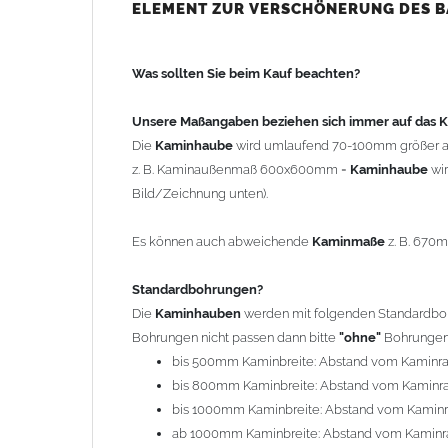
bis 500mm Kaminbreite: Abstand vom Kaminra
ELEMENT ZUR VERSCHÖNERUNG DES 
bis 800mm Kaminbreite: Abstand vom Kaminra
bis 1000mm Kaminbreite: Abstand vom Kaminr
Was sollten Sie beim Kauf beachten?
ab 1000mm Kaminbreite: Abstand vom Kaminra
Andere Bohrmaße sind auf Anfrage möglich (Auf
Unsere Maßangaben beziehen sich immer auf das
Die
Kaminhaube
wird umlaufend 70-100mm größer a
Befestigung/Stützen
z. B. Kaminaußenmaß 600x600mm =
Kaminhaube
wi
Die
Kaminhaube
wird inkl.
Edelstahl
Befestigungsmateri
Bild/Zeichnung unten).
(40x4mm) und haben eine Höhe von 17cm. Die Höhe de
kann mit längeren Stützen bis Höhe 450mm geliefert w
Es können auch abweichende
Kaminmaße
z. B. 670
Kaminkopfabdeckung
Standardbohrungen?
Die
Kaminhaube
wird
ohne
Kaminkopfabdeckung
geli
Die
Kaminhauben
werden mit folgenden Standardbohr
"
Kaminabdeckung
".
Bohrungen nicht passen dann bitte
"ohne"
Bohrungen 
bis 500mm Kaminbreite: Abstand vom Kaminr
Typ
bis 800mm Kaminbreite: Abstand vom Kaminr
Es stehen insgesamt 20 verschiedene Typen zur Auswah
bis 1000mm Kaminbreite: Abstand vom Kamin
Standardhauben siehe Auswahlfeld
: 01 Haus,
03
ab 1000mm Kaminbreite: Abstand vom Kaminr