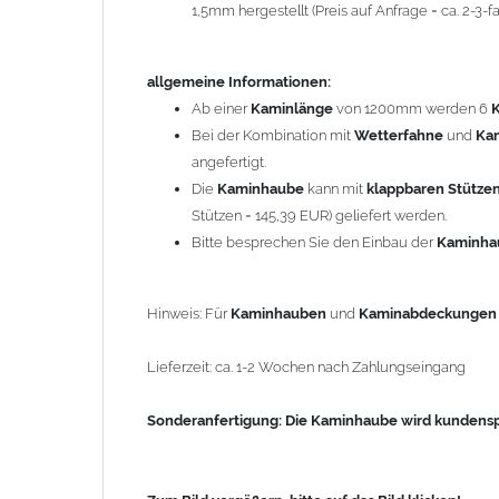
1,5mm hergestellt (Preis auf Anfrage = ca. 2-3
Sonderanfertigung: Die Kaminhaube wird kundenspezi
allgemeine Informationen:
Zum Bild vergößern, bitte auf das Bild klicken!
Ab einer
Kaminlänge
von 1200mm werden 6
Bei der Kombination mit
Wetterfahne
und
Ka
angefertigt.
Die
Kaminhaube
kann mit
klappbaren Stütze
Stützen = 145,39 EUR) geliefert werden.
Bitte besprechen Sie den Einbau der
Kaminh
Hinweis: Für
Kaminhauben
und
Kaminabdeckunge
Lieferzeit: ca. 1-2 Wochen nach Zahlungseingang
Sonderanfertigung: Die Kaminhaube wird kundenspe