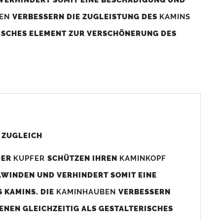
BEN
VERBESSERN DIE ZUGLEISTUNG DES
KAMINS
RISCHES ELEMENT ZUR VERSCHÖNERUNG DES
aminaußenmaß!
s das
Kaminmaß
angefertigt
d ca. 740-800mm x 740-800mm angefertigt (siehe
 ZUGLEICH
DER
KUPFER
SCHÜTZEN IHREN
KAMINKOPF
x880mm angefertigt werden (bitte anfragen).
LWINDEN UND VERHINDERT SOMIT EINE
 KAMINS. DIE
KAMINHAUBEN
VERBESSERN
gen (siehe Bild/Zeichnung unten) angefertigt. Sollten die
ENEN GLEICHZEITIG ALS GESTALTERISCHES
Auswahlfeld) bestellen.