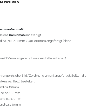
nd ca. 80mm
BAUWERKS.
nd ca. 100mm
and ca. 120mm
nd ca. 140mm
preis Sonderbohrung 55,99 EUR).
 Kaminaußenmaß!
ls das
Kaminmaß
angefertigt
rd ca. 740-800mm x 740-800mm angefertigt (siehe
al geliefert. Die Standardflachstützen sind aus
Edelstahl
r Kaminhaube beträgt ca. 25cm bis 30cm. Die
Kaminhaube
erden (Aufpreis 42,89 EUR).
mmx880mm angefertigt werden (bitte anfragen).
efert.
Kaminkopfabdeckungen
finden Sie unter
ungen (siehe Bild/Zeichnung unten) angefertigt. Sollten die
(Auswahlfeld) bestellen.
and ca. 80mm
and ca. 100mm
l. Bitte im
Auswahlfeld
angeben.
rand ca. 120mm
 Welle (unser Topseller)
, 04 Plafond 1, 05 Meidinger, 11 Solid,
and ca. 140mm