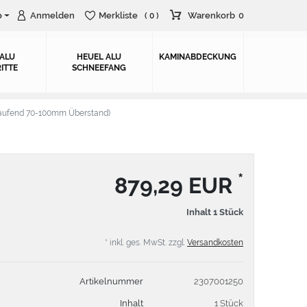
o
Anmelden
Merkliste
Warenkorb
0
( 0 )
 ALU
HEUEL ALU
KAMINABDECKUNG
ITTE
SCHNEEFANG
aufend 70-100mm Überstand)
*
879,29 EUR
Inhalt
1
Stück
* inkl. ges. MwSt. zzgl.
Versandkosten
Artikelnummer
2307001250
Inhalt
1 Stück