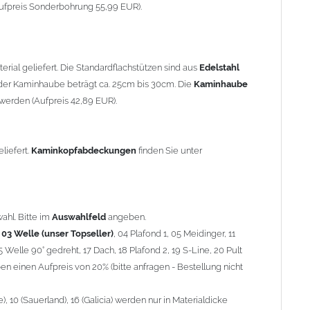
90° gedreht, 17 Dach, 18 Plafond 2, 19 S-Line, 20 Pult
ufpreis Sonderbohrung 55,99 EUR).
 einen Aufpreis von 20% (bitte anfragen - Bestellung nicht
10 (Sauerland), 16 (Galicia) werden nur in Materialdicke 1,5mm
rial geliefert. Die Standardflachstützen sind aus
Edelstahl
om 1,5mm Standardpreis)
er Kaminhaube beträgt ca. 25cm bis 30cm. Die
Kaminhaube
werden (Aufpreis 42,89 EUR).
minstützen
geliefert.
breite
über 900mm wird die
Kaminhaube
in 1,5mm Dicke
eliefert.
Kaminkopfabdeckungen
finden Sie unter
Aufpreis für 4 Stützen = 96,89 EUR, Länge ab 1200mm 6 Stützen
be
mit Ihrem zuständigen
Schornsteinfeger
.
ahl. Bitte im
Auswahlfeld
angeben.
,
03 Welle (unser Topseller)
, 04 Plafond 1, 05 Meidinger, 11
5 Welle 90° gedreht, 17 Dach, 18 Plafond 2, 19 S-Line, 20 Pult
nnen wir leider
keine
Nachnahme anbieten!
n einen Aufpreis von 20% (bitte anfragen - Bestellung nicht
 10 (Sauerland), 16 (Galicia) werden nur in Materialdicke