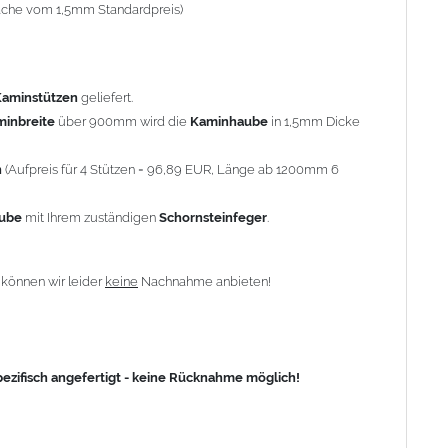
-fache vom 1,5mm Standardpreis)
fisch angefertigt - keine Rücknahme möglich!
Kaminstützen
geliefert.
minbreite
über 900mm wird die
Kaminhaube
in 1,5mm Dicke
n
(Aufpreis für 4 Stützen = 96,89 EUR, Länge ab 1200mm 6
aube
mit Ihrem zuständigen
Schornsteinfeger
.
n
können wir leider
keine
Nachnahme anbieten!
zifisch angefertigt - keine Rücknahme möglich!