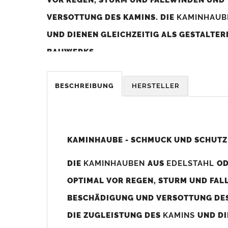
VERSOTTUNG DES KAMINS. DIE
KAMINHAU
UND DIENEN GLEICHZEITIG ALS GESTALTE
BAUWERKS.
Was sollten Sie beim Kauf beachten?
BESCHREIBUNG
HERSTELLER
Unsere Maßangaben beziehen sich immer auf das K
Die
Kaminhaube
wird umlaufend 70-100mm größer al
z. B. Kaminaußenmaß 600x600mm =
Kaminhaube
wir
KAMINHAUBE - SCHMUCK UND SCHUTZ
Bild/Zeichnung unten).
DIE
KAMINHAUBEN
AUS
EDELSTAHL
O
Es können auch abweichende
Kaminmaße
z. B. 670mm
OPTIMAL VOR REGEN, STURM UND FAL
Standardbohrungen?
BESCHÄDIGUNG UND VERSOTTUNG DES
Die
Kaminhauben
werden mit folgenden Standardbohrun
DIE ZUGLEISTUNG DES
KAMINS
UND DI
Bohrungen nicht passen dann bitte
"ohne"
Bohrungen (