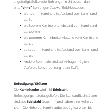
angefertigt. Sollten die Bohrungen nicht passen dann
bitte
"ohne"
Bohrungen (Auswahlfeld) bestellen.
Typ
bis 500mm Kaminbreite: Abstand vom Kaminrand
Es stehen insgesamt 20 verschiedene Typen zur Auswahl. Bitte
ca. 80mm
im
Auswahlfeld
angeben.
bis 800mm Kaminbreite: Abstand vom Kaminrand
Standardhauben siehe Auswahlfeld
: 01 Haus,
03 Welle
ca. 100mm
(unser Topseller)
, 04 Plafond 1, 05 Meidinger, 11 Solid, 12
bis 1000mm Kaminbreite: Abstand vom Kaminrand
Laube, 13 Schwalbe, 14 Sattel Welle, 15 Welle 90° gedreht,
ca. 120mm
17 Dach, 18 Plafond 2, 19 S-Line, 20 Pult
ab 1000mm Kaminbreite: Abstand vom Kaminrand
Typ 07 (Welle hoch) und 08 (Doppel Welle) haben einen
ca. 140mm
Aufpreis von 20% (bitte anfragen - Bestellung nicht über
Andere Bohrmaße sind auf Anfrage möglich
Shop möglich).
(Aufpreis Sonderbohrung 55,99 EUR).
Die Typen 02 (Bogen), 06 (Krempe), 09 (Pagode), 10
(Sauerland), 16 (Galicia) werden nur in Materialdicke
1,5mm hergestellt (Preis auf Anfrage = ca. 2-3-fache vom
Befestigung/Stützen
1,5mm Standardpreis)
Die
Kaminhaube
wird inkl.
Edelstahl
Befestigungsmaterial geliefert. Die Standardflachstützen
sind aus
Edelstahl
(40x4mm) und haben eine Höhe von
allgemeine Informationen:
17cm. Die Höhe der Kaminhaube beträgt ca. 25cm bis
Ab einer
Kaminlänge
von 1200mm werden 6