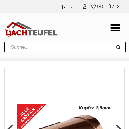
0
( 0 )
Dachrinne und Fallrohre
Werkzeuge und Löttechnik
Kugeln / Halbkugeln
Heuel Alu Dachtritte
Heuel Alu Schneefang
Kaminabdeckung