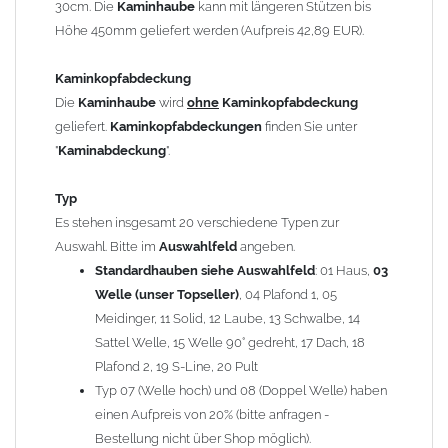
30cm. Die
Kaminhaube
kann mit längeren Stützen bis
Kaminstützen
geliefert.
Höhe 450mm geliefert werden (Aufpreis 42,89 EUR).
Bei der Kombination mit
Wetterfahne
und
Kaminbreite
über 900mm wird die
Kaminhaube
in 1,5mm Dicke
Kaminkopfabdeckung
angefertigt.
Die
Kaminhaube
wird
ohne
Kaminkopfabdeckung
Die
Kaminhaube
kann mit
klappbaren Stützen
(Aufpreis
geliefert.
Kaminkopfabdeckungen
finden Sie unter
für 4 Stützen = 96,89 EUR, Länge ab 1200mm 6 Stützen =
"
Kaminabdeckung
".
145,39 EUR) geliefert werden.
Bitte besprechen Sie den Einbau der
Kaminhaube
mit
Typ
Ihrem zuständigen
Schornsteinfeger
.
Es stehen insgesamt 20 verschiedene Typen zur
Auswahl. Bitte im
Auswahlfeld
angeben.
Hinweis: Für
Standardhauben siehe Auswahlfeld
Kaminhauben
und
Kaminabdeckungen
: 01 Haus,
können wir
03
leider
keine
Nachnahme anbieten!
Welle (unser Topseller)
, 04 Plafond 1, 05
Meidinger, 11 Solid, 12 Laube, 13 Schwalbe, 14
Lieferzeit: ca. 1-2 Wochen nach Zahlungseingang
Sattel Welle, 15 Welle 90° gedreht, 17 Dach, 18
Plafond 2, 19 S-Line, 20 Pult
Sonderanfertigung: Die Kaminhaube wird kundenspezifisch
Typ 07 (Welle hoch) und 08 (Doppel Welle) haben
angefertigt - keine Rücknahme möglich!
einen Aufpreis von 20% (bitte anfragen -
Bestellung nicht über Shop möglich).