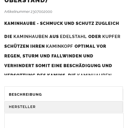
BERSTAND)
Artikelnummer
2307002000
KAMINHAUBE - SCHMUCK UND SCHUTZ ZUGLEICH
DIE
KAMINHAUBEN
AUS
EDELSTAHL
ODER
KUPFER
SCHÜTZEN IHREN
KAMINKOPF
OPTIMAL VOR
REGEN, STURM UND FALLWINDEN UND
VERHINDERT SOMIT EINE BESCHÄDIGUNG UND
VERSOTTUNG DES KAMINS. DIE
KAMINHAUBEN
VERBESSERN DIE ZUGLEISTUNG DES
KAMINS
UND
DIENEN GLEICHZEITIG ALS GESTALTERISCHES
BESCHREIBUNG
ELEMENT ZUR VERSCHÖNERUNG DES BAUWERKS.
HERSTELLER
Was sollten Sie beim Kauf beachten?