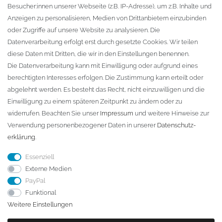
Besucher:innen unserer Webseite (z.B. IP-Adresse), um z.B. Inhalte und
KONTAKT
Anzeigen zu personalisieren, Medien von Drittanbietern einzubinden
oder Zugriffe auf unsere Website zu analysieren. Die
Fa. Steffen Jost
Datenverarbeitung erfolgt erst durch gesetzte Cookies. Wir teilen
Söbrigener Weg 50
diese Daten mit Dritten, die wir in den Einstellungen benennen.
D-01796 Pirna
Die Datenverarbeitung kann mit Einwilligung oder aufgrund eines
berechtigten Interesses erfolgen. Die Zustimmung kann erteilt oder
abgelehnt werden. Es besteht das Recht, nicht einzuwilligen und die
Telefon:
+49 (0)3501 507295
Einwilligung zu einem späteren Zeitpunkt zu ändern oder zu
info@dach-teufel.de
widerrufen. Beachten Sie unser
Impressum
und weitere Hinweise zur
Verwendung personenbezogener Daten in unserer
Daten­schutz­
erklärung
.
Essenziell
Externe Medien
PayPal
Funktional
Weitere Einstellungen