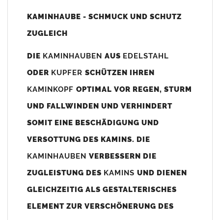
Unsere Maßangaben beziehen sich immer auf das
KAMINHAUBE - SCHMUCK UND SCHUTZ
Kaminaußenmaß!
ZUGLEICH
Die
Kaminhaube
wird umlaufend 70-100mm größer als das
Kaminmaß
angefertigt
DIE
KAMINHAUBEN
AUS
EDELSTAHL
z. B. Kaminaußenmaß 600x600mm =
Kaminhaube
wird ca. 740-
ODER
KUPFER
SCHÜTZEN IHREN
800mm x 740-800mm angefertigt (siehe Bild/Zeichnung unten).
KAMINKOPF
OPTIMAL VOR REGEN, STURM
Es können auch abweichende
Kaminmaße
z. B. 670mmx880mm
UND FALLWINDEN UND VERHINDERT
angefertigt werden (bitte anfragen).
SOMIT EINE BESCHÄDIGUNG UND
Standardbohrungen?
VERSOTTUNG DES KAMINS. DIE
Die
Kaminhauben
werden mit folgenden Standardbohrungen
KAMINHAUBEN
VERBESSERN DIE
(siehe Bild/Zeichnung unten) angefertigt. Sollten die Bohrungen
nicht passen dann bitte
"ohne"
Bohrungen (Auswahlfeld)
ZUGLEISTUNG DES
KAMINS
UND DIENEN
bestellen.
GLEICHZEITIG ALS GESTALTERISCHES
bis 500mm Kaminbreite: Abstand vom Kaminrand ca.
80mm
ELEMENT ZUR VERSCHÖNERUNG DES
bis 800mm Kaminbreite: Abstand vom Kaminrand ca.