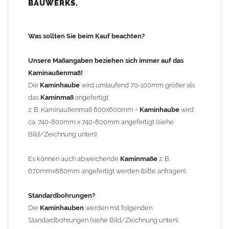
BAUWERKS.
100mm
bis 1000mm Kaminbreite: Abstand vom Kaminrand ca.
120mm
Was sollten Sie beim Kauf beachten?
ab 1000mm Kaminbreite: Abstand vom Kaminrand ca.
140mm
Unsere Maßangaben beziehen sich immer auf das
Andere Bohrmaße sind auf Anfrage möglich (Aufpreis
Kaminaußenmaß!
Sonderbohrung 55,99 EUR).
Die
Kaminhaube
wird umlaufend 70-100mm größer als
das
Kaminmaß
angefertigt
z. B. Kaminaußenmaß 600x600mm =
Kaminhaube
wird
Befestigung/Stützen
ca. 740-800mm x 740-800mm angefertigt (siehe
Die
Kaminhaube
wird inkl.
Edelstahl
Befestigungsmaterial
Bild/Zeichnung unten).
geliefert. Die Standardflachstützen sind aus
Edelstahl
(40x4mm)
und haben eine Höhe von 17cm. Die Höhe der Kaminhaube
Es können auch abweichende
Kaminmaße
z. B.
beträgt ca. 25cm bis 30cm. Die
Kaminhaube
kann mit längeren
670mmx880mm angefertigt werden (bitte anfragen).
Stützen bis Höhe 450mm geliefert werden (Aufpreis 42,89 EUR).
Standardbohrungen?
Kaminkopfabdeckung
Die
Kaminhauben
werden mit folgenden
Die
Kaminhaube
wird
ohne
Kaminkopfabdeckung
geliefert.
Standardbohrungen (siehe Bild/Zeichnung unten)
Kaminkopfabdeckungen
finden Sie unter "
Kaminabdeckung
".