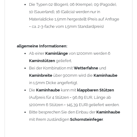
Die Typen 02 (Bogen), 06 (Krempe), 09 (Pagode),
Zum Bild vergößern, bitte auf das Bild klicken!
10 (Sauerland), 16 (Galicia) werden nur in
Materialdicke 1,5mm hergestellt (Preis auf Anfrage
= ca. 2-3-fache vom 1,5mm Standardpreis)
allgemeine Informationen:
Ab einer
Kaminlänge
von 1200mm werden 6
Kaminstützen
geliefert.
Bei der Kombination mit
Wetterfahne
und
Kaminbreite
über 900mm wird die
Kaminhaube
in 1,5mm Dicke angefertigt.
Die
Kaminhaube
kann mit
klappbaren Stützen
(Aufpreis für 4 Stützen = 96,89 EUR, Länge ab
1200mm 6 Stützen = 145,39 EUR) geliefert werden.
Bitte besprechen Sie den Einbau der
Kaminhaube
mit Ihrem zuständigen
Schornsteinfeger
.