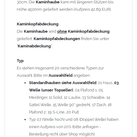
30cm. Die
Kaminhaube
kann mit längeren Stützen bis
Kaminstützen
geliefert.
Höhe 450mm geliefert werden (Aufpreis 42,89 EUR).
Bei der Kombination mit
Wetterfahne
und
Kaminbreite
über 900mm wird die
Kaminhaube
in 1,5mm Dicke
Kaminkopfabdeckung
angefertigt.
Die
Kaminhaube
wird
ohne
Kaminkopfabdeckung
Die
Kaminhaube
kann mit
klappbaren Stützen
(Aufpreis
geliefert.
Kaminkopfabdeckungen
finden Sie unter
für 4 Stützen = 96,89 EUR, Länge ab 1200mm 6 Stützen =
"
Kaminabdeckung
".
145,39 EUR) geliefert werden.
Bitte besprechen Sie den Einbau der
Kaminhaube
mit
Typ
Ihrem zuständigen
Schornsteinfeger
.
Es stehen insgesamt 20 verschiedene Typen zur
Auswahl. Bitte im
Auswahlfeld
angeben.
Hinweis: Für
Standardhauben siehe Auswahlfeld
Kaminhauben
und
Kaminabdeckungen
: 01 Haus,
können wir
03
leider
keine
Nachnahme anbieten!
Welle (unser Topseller)
, 04 Plafond 1, 05
Meidinger, 11 Solid, 12 Laube, 13 Schwalbe, 14
Lieferzeit: ca. 1-2 Wochen nach Zahlungseingang
Sattel Welle, 15 Welle 90° gedreht, 17 Dach, 18
Plafond 2, 19 S-Line, 20 Pult
Sonderanfertigung: Die Kaminhaube wird kundenspezifisch
Typ 07 (Welle hoch) und 08 (Doppel Welle) haben
angefertigt - keine Rücknahme möglich!
einen Aufpreis von 20% (bitte anfragen -
Bestellung nicht über Shop möglich).