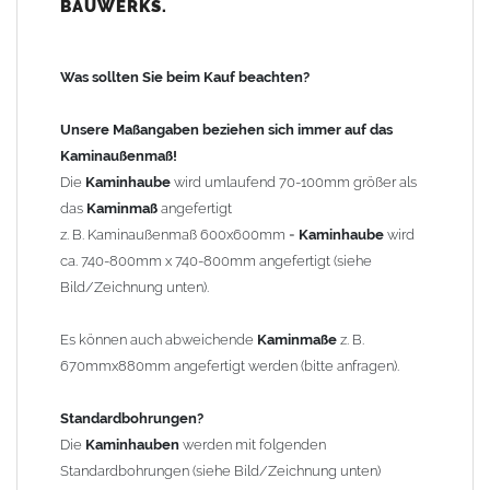
BAUWERKS.
100mm
bis 1000mm Kaminbreite: Abstand vom Kaminrand ca.
120mm
Was sollten Sie beim Kauf beachten?
ab 1000mm Kaminbreite: Abstand vom Kaminrand ca.
140mm
Unsere Maßangaben beziehen sich immer auf das
Andere Bohrmaße sind auf Anfrage möglich (Aufpreis
Kaminaußenmaß!
Sonderbohrung 55,99 EUR).
Die
Kaminhaube
wird umlaufend 70-100mm größer als
das
Kaminmaß
angefertigt
z. B. Kaminaußenmaß 600x600mm =
Kaminhaube
wird
Befestigung/Stützen
ca. 740-800mm x 740-800mm angefertigt (siehe
Die
Kaminhaube
wird inkl.
Edelstahl
Befestigungsmaterial
Bild/Zeichnung unten).
geliefert. Die Standardflachstützen sind aus
Edelstahl
(40x4mm)
und haben eine Höhe von 17cm. Die Höhe der Kaminhaube
Es können auch abweichende
Kaminmaße
z. B.
beträgt ca. 25cm bis 30cm. Die
Kaminhaube
kann mit längeren
670mmx880mm angefertigt werden (bitte anfragen).
Stützen bis Höhe 450mm geliefert werden (Aufpreis 42,89 EUR).
Standardbohrungen?
Kaminkopfabdeckung
Die
Kaminhauben
werden mit folgenden
Die
Kaminhaube
wird
ohne
Kaminkopfabdeckung
geliefert.
Standardbohrungen (siehe Bild/Zeichnung unten)
Kaminkopfabdeckungen
finden Sie unter "
Kaminabdeckung
".