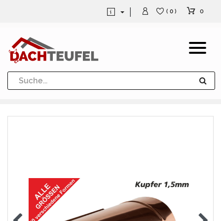
0
( 0 )
Dachrinne und Fallrohre
Werkzeuge und Löttechnik
Kugeln / Halbkugeln
Heuel Alu Dachtritte
Heuel Alu Schneefang
Kaminabdeckung