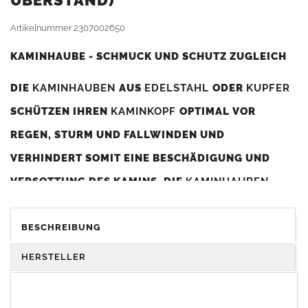
BERSTAND)
Artikelnummer
2307002650
KAMINHAUBE - SCHMUCK UND SCHUTZ ZUGLEICH
DIE
KAMINHAUBEN
AUS
EDELSTAHL
ODER
KUPFER
SCHÜTZEN IHREN
KAMINKOPF
OPTIMAL VOR
REGEN, STURM UND FALLWINDEN UND
VERHINDERT SOMIT EINE BESCHÄDIGUNG UND
VERSOTTUNG DES KAMINS. DIE
KAMINHAUBEN
VERBESSERN DIE ZUGLEISTUNG DES
KAMINS
UND
DIENEN GLEICHZEITIG ALS GESTALTERISCHES
BESCHREIBUNG
ELEMENT ZUR VERSCHÖNERUNG DES BAUWERKS.
HERSTELLER
Was sollten Sie beim Kauf beachten?