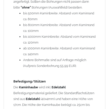
angefertigt. Sollten die Bohrungen nicht passen dann
bitte
"ohne"
Bohrungen (Auswahlfeld) bestellen.
Typ
bis 500mm Kaminbreite: Abstand vom Kaminrand
Es stehen insgesamt 20 verschiedene Typen zur Auswahl. Bitte
ca. 80mm
im
Auswahlfeld
angeben.
bis 800mm Kaminbreite: Abstand vom Kaminrand
Standardhauben siehe Auswahlfeld
: 01 Haus,
03 Welle
ca. 100mm
(unser Topseller)
, 04 Plafond 1, 05 Meidinger, 11 Solid, 12
bis 1000mm Kaminbreite: Abstand vom Kaminrand
Laube, 13 Schwalbe, 14 Sattel Welle, 15 Welle 90° gedreht,
ca. 120mm
17 Dach, 18 Plafond 2, 19 S-Line, 20 Pult
ab 1000mm Kaminbreite: Abstand vom Kaminrand
Typ 07 (Welle hoch) und 08 (Doppel Welle) haben einen
ca. 140mm
Aufpreis von 20% (bitte anfragen - Bestellung nicht über
Andere Bohrmaße sind auf Anfrage möglich
Shop möglich).
(Aufpreis Sonderbohrung 55,99 EUR).
Die Typen 02 (Bogen), 06 (Krempe), 09 (Pagode), 10
(Sauerland), 16 (Galicia) werden nur in Materialdicke
1,5mm hergestellt (Preis auf Anfrage = ca. 2-3-fache vom
Befestigung/Stützen
1,5mm Standardpreis)
Die
Kaminhaube
wird inkl.
Edelstahl
Befestigungsmaterial geliefert. Die Standardflachstützen
sind aus
Edelstahl
(40x4mm) und haben eine Höhe von
allgemeine Informationen:
17cm. Die Höhe der Kaminhaube beträgt ca. 25cm bis
Ab einer
Kaminlänge
von 1200mm werden 6