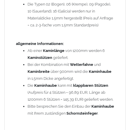
Die Typen 02 (Bogen), 06 (Krempe), 09 (Pagode),
Zum Bild vergößern, bitte auf das Bild klicken!
10 (Sauerland), 16 (Galicia) werden nur in
Materialdicke 1,5mm hergestellt (Preis auf Anfrage
= ca. 2-3-fache vom 1,5mm Standardpreis)
allgemeine Informationen:
Ab einer
Kaminlänge
von 1200mm werden 6
Kaminstützen
geliefert.
Bei der Kombination mit
Wetterfahne
und
Kaminbreite
über 900mm wird die
Kaminhaube
in 1,5mm Dicke angefertigt.
Die
Kaminhaube
kann mit
klappbaren Stützen
(Aufpreis für 4 Stützen = 96,89 EUR, Länge ab
1200mm 6 Stützen = 145,39 EUR) geliefert werden.
Bitte besprechen Sie den Einbau der
Kaminhaube
mit Ihrem zuständigen
Schornsteinfeger
.