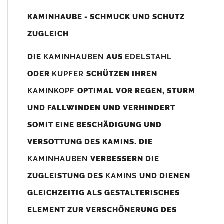
Unsere Maßangaben beziehen sich immer auf das
KAMINHAUBE - SCHMUCK UND SCHUTZ
Kaminaußenmaß!
ZUGLEICH
Die
Kaminhaube
wird umlaufend 70-100mm größer als das
Kaminmaß
angefertigt
DIE
KAMINHAUBEN
AUS
EDELSTAHL
z. B. Kaminaußenmaß 600x600mm =
Kaminhaube
wird ca. 740-
ODER
KUPFER
SCHÜTZEN IHREN
800mm x 740-800mm angefertigt (siehe Bild/Zeichnung unten).
KAMINKOPF
OPTIMAL VOR REGEN, STURM
Es können auch abweichende
Kaminmaße
z. B. 670mmx880mm
UND FALLWINDEN UND VERHINDERT
angefertigt werden (bitte anfragen).
SOMIT EINE BESCHÄDIGUNG UND
Standardbohrungen?
VERSOTTUNG DES KAMINS. DIE
Die
Kaminhauben
werden mit folgenden Standardbohrungen
KAMINHAUBEN
VERBESSERN DIE
(siehe Bild/Zeichnung unten) angefertigt. Sollten die Bohrungen
nicht passen dann bitte
"ohne"
Bohrungen (Auswahlfeld)
ZUGLEISTUNG DES
KAMINS
UND DIENEN
bestellen.
GLEICHZEITIG ALS GESTALTERISCHES
bis 500mm Kaminbreite: Abstand vom Kaminrand ca.
80mm
ELEMENT ZUR VERSCHÖNERUNG DES
bis 800mm Kaminbreite: Abstand vom Kaminrand ca.