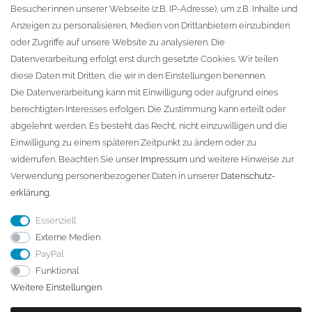
Besucher:innen unserer Webseite (z.B. IP-Adresse), um z.B. Inhalte und
KONTAKT
Anzeigen zu personalisieren, Medien von Drittanbietern einzubinden
oder Zugriffe auf unsere Website zu analysieren. Die
Fa. Steffen Jost
Datenverarbeitung erfolgt erst durch gesetzte Cookies. Wir teilen
Söbrigener Weg 50
diese Daten mit Dritten, die wir in den Einstellungen benennen.
D-01796 Pirna
Die Datenverarbeitung kann mit Einwilligung oder aufgrund eines
berechtigten Interesses erfolgen. Die Zustimmung kann erteilt oder
abgelehnt werden. Es besteht das Recht, nicht einzuwilligen und die
Telefon:
+49 (0)3501 507295
Einwilligung zu einem späteren Zeitpunkt zu ändern oder zu
info@dach-teufel.de
widerrufen. Beachten Sie unser
Impressum
und weitere Hinweise zur
Verwendung personenbezogener Daten in unserer
Daten­schutz­
erklärung
.
Essenziell
Externe Medien
PayPal
Funktional
Weitere Einstellungen