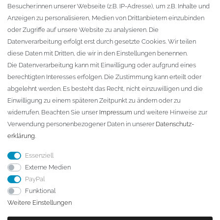
Besucher:innen unserer Webseite (z.B. IP-Adresse), um z.B. Inhalte und
KONTAKT
Anzeigen zu personalisieren, Medien von Drittanbietern einzubinden
oder Zugriffe auf unsere Website zu analysieren. Die
Fa. Steffen Jost
Datenverarbeitung erfolgt erst durch gesetzte Cookies. Wir teilen
Söbrigener Weg 50
diese Daten mit Dritten, die wir in den Einstellungen benennen.
D-01796 Pirna
Die Datenverarbeitung kann mit Einwilligung oder aufgrund eines
berechtigten Interesses erfolgen. Die Zustimmung kann erteilt oder
abgelehnt werden. Es besteht das Recht, nicht einzuwilligen und die
Telefon:
+49 (0)3501 507295
Einwilligung zu einem späteren Zeitpunkt zu ändern oder zu
info@dach-teufel.de
widerrufen. Beachten Sie unser
Impressum
und weitere Hinweise zur
Verwendung personenbezogener Daten in unserer
Daten­schutz­
erklärung
.
Essenziell
Externe Medien
PayPal
Funktional
Weitere Einstellungen