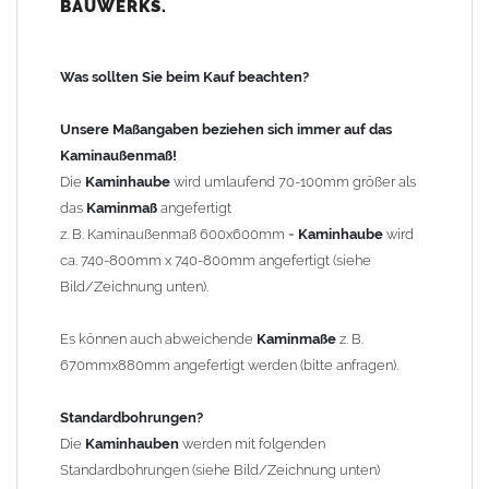
BAUWERKS.
100mm
bis 1000mm Kaminbreite: Abstand vom Kaminrand ca.
120mm
Was sollten Sie beim Kauf beachten?
ab 1000mm Kaminbreite: Abstand vom Kaminrand ca.
140mm
Unsere Maßangaben beziehen sich immer auf das
Andere Bohrmaße sind auf Anfrage möglich (Aufpreis
Kaminaußenmaß!
Sonderbohrung 55,99 EUR).
Die
Kaminhaube
wird umlaufend 70-100mm größer als
das
Kaminmaß
angefertigt
z. B. Kaminaußenmaß 600x600mm =
Kaminhaube
wird
Befestigung/Stützen
ca. 740-800mm x 740-800mm angefertigt (siehe
Die
Kaminhaube
wird inkl.
Edelstahl
Befestigungsmaterial
Bild/Zeichnung unten).
geliefert. Die Standardflachstützen sind aus
Edelstahl
(40x4mm)
und haben eine Höhe von 17cm. Die Höhe der Kaminhaube
Es können auch abweichende
Kaminmaße
z. B.
beträgt ca. 25cm bis 30cm. Die
Kaminhaube
kann mit längeren
670mmx880mm angefertigt werden (bitte anfragen).
Stützen bis Höhe 450mm geliefert werden (Aufpreis 42,89 EUR).
Standardbohrungen?
Kaminkopfabdeckung
Die
Kaminhauben
werden mit folgenden
Die
Kaminhaube
wird
ohne
Kaminkopfabdeckung
geliefert.
Standardbohrungen (siehe Bild/Zeichnung unten)
Kaminkopfabdeckungen
finden Sie unter "
Kaminabdeckung
".