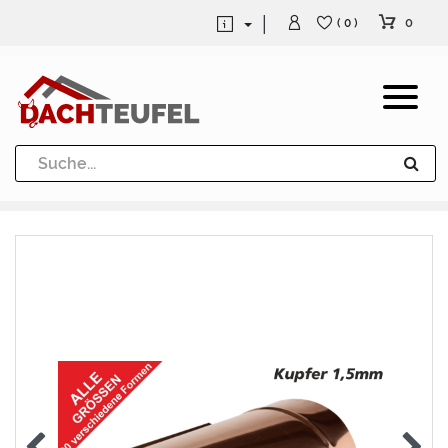
0
( 0 )
Dachrinne und Fallrohre
Werkzeuge und Löttechnik
Kugeln / Halbkugeln
Heuel Alu Dachtritte
Heuel Alu Schneefang
Kaminabdeckung