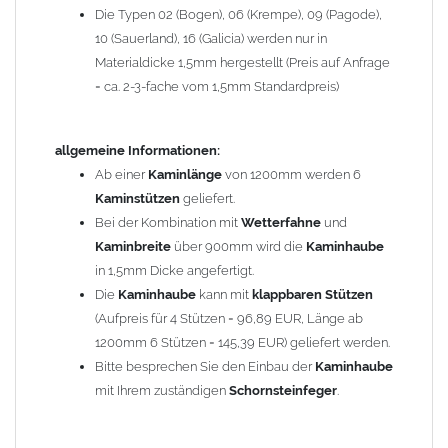
Die Typen 02 (Bogen), 06 (Krempe), 09 (Pagode),
Zum Bild vergößern, bitte auf das Bild klicken!
10 (Sauerland), 16 (Galicia) werden nur in
Materialdicke 1,5mm hergestellt (Preis auf Anfrage
= ca. 2-3-fache vom 1,5mm Standardpreis)
allgemeine Informationen:
Ab einer
Kaminlänge
von 1200mm werden 6
Kaminstützen
geliefert.
Bei der Kombination mit
Wetterfahne
und
Kaminbreite
über 900mm wird die
Kaminhaube
in 1,5mm Dicke angefertigt.
Die
Kaminhaube
kann mit
klappbaren Stützen
(Aufpreis für 4 Stützen = 96,89 EUR, Länge ab
1200mm 6 Stützen = 145,39 EUR) geliefert werden.
Bitte besprechen Sie den Einbau der
Kaminhaube
mit Ihrem zuständigen
Schornsteinfeger
.