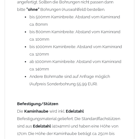
angefertigt. Sollten die Bohrungen nicht passen dann
bitte
"ohne"
Bohrungen (Auswahlfeld) bestellen.
Typ
bis 500mm Kaminbreite: Abstand vom Kaminrand
Es stehen insgesamt 20 verschiedene Typen zur Auswahl. Bitte
ca. 80mm
im
Auswahlfeld
angeben.
bis 800mm Kaminbreite: Abstand vom Kaminrand
Standardhauben siehe Auswahlfeld
: 01 Haus,
03 Welle
ca. 100mm
(unser Topseller)
, 04 Plafond 1, 05 Meidinger, 11 Solid, 12
bis 1000mm Kaminbreite: Abstand vom Kaminrand
Laube, 13 Schwalbe, 14 Sattel Welle, 15 Welle 90° gedreht,
ca. 120mm
17 Dach, 18 Plafond 2, 19 S-Line, 20 Pult
ab 1000mm Kaminbreite: Abstand vom Kaminrand
Typ 07 (Welle hoch) und 08 (Doppel Welle) haben einen
ca. 140mm
Aufpreis von 20% (bitte anfragen - Bestellung nicht über
Andere Bohrmaße sind auf Anfrage möglich
Shop möglich).
(Aufpreis Sonderbohrung 55,99 EUR).
Die Typen 02 (Bogen), 06 (Krempe), 09 (Pagode), 10
(Sauerland), 16 (Galicia) werden nur in Materialdicke
1,5mm hergestellt (Preis auf Anfrage = ca. 2-3-fache vom
Befestigung/Stützen
1,5mm Standardpreis)
Die
Kaminhaube
wird inkl.
Edelstahl
Befestigungsmaterial geliefert. Die Standardflachstützen
sind aus
Edelstahl
(40x4mm) und haben eine Höhe von
allgemeine Informationen:
17cm. Die Höhe der Kaminhaube beträgt ca. 25cm bis
Ab einer
Kaminlänge
von 1200mm werden 6