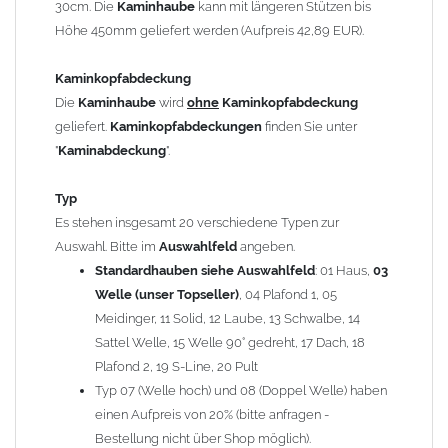
30cm. Die
Kaminhaube
kann mit längeren Stützen bis
Kaminstützen
geliefert.
Höhe 450mm geliefert werden (Aufpreis 42,89 EUR).
Bei der Kombination mit
Wetterfahne
und
Kaminbreite
über 900mm wird die
Kaminhaube
in 1,5mm Dicke
Kaminkopfabdeckung
angefertigt.
Die
Kaminhaube
wird
ohne
Kaminkopfabdeckung
Die
Kaminhaube
kann mit
klappbaren Stützen
(Aufpreis
geliefert.
Kaminkopfabdeckungen
finden Sie unter
für 4 Stützen = 96,89 EUR, Länge ab 1200mm 6 Stützen =
"
Kaminabdeckung
".
145,39 EUR) geliefert werden.
Bitte besprechen Sie den Einbau der
Kaminhaube
mit
Typ
Ihrem zuständigen
Schornsteinfeger
.
Es stehen insgesamt 20 verschiedene Typen zur
Auswahl. Bitte im
Auswahlfeld
angeben.
Hinweis: Für
Standardhauben siehe Auswahlfeld
Kaminhauben
und
Kaminabdeckungen
: 01 Haus,
können wir
03
leider
keine
Nachnahme anbieten!
Welle (unser Topseller)
, 04 Plafond 1, 05
Meidinger, 11 Solid, 12 Laube, 13 Schwalbe, 14
Lieferzeit: ca. 1-2 Wochen nach Zahlungseingang
Sattel Welle, 15 Welle 90° gedreht, 17 Dach, 18
Plafond 2, 19 S-Line, 20 Pult
Sonderanfertigung: Die Kaminhaube wird kundenspezifisch
Typ 07 (Welle hoch) und 08 (Doppel Welle) haben
angefertigt - keine Rücknahme möglich!
einen Aufpreis von 20% (bitte anfragen -
Bestellung nicht über Shop möglich).