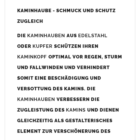
Unsere Maßangaben beziehen sich immer auf das
KAMINHAUBE - SCHMUCK UND SCHUTZ
Kaminaußenmaß!
ZUGLEICH
Die
Kaminhaube
wird umlaufend 70-100mm größer als das
Kaminmaß
angefertigt
DIE
KAMINHAUBEN
AUS
EDELSTAHL
z. B. Kaminaußenmaß 600x600mm =
Kaminhaube
wird ca. 740-
ODER
KUPFER
SCHÜTZEN IHREN
800mm x 740-800mm angefertigt (siehe Bild/Zeichnung unten).
KAMINKOPF
OPTIMAL VOR REGEN, STURM
Es können auch abweichende
Kaminmaße
z. B. 670mmx880mm
UND FALLWINDEN UND VERHINDERT
angefertigt werden (bitte anfragen).
SOMIT EINE BESCHÄDIGUNG UND
Standardbohrungen?
VERSOTTUNG DES KAMINS. DIE
Die
Kaminhauben
werden mit folgenden Standardbohrungen
KAMINHAUBEN
VERBESSERN DIE
(siehe Bild/Zeichnung unten) angefertigt. Sollten die Bohrungen
nicht passen dann bitte
"ohne"
Bohrungen (Auswahlfeld)
ZUGLEISTUNG DES
KAMINS
UND DIENEN
bestellen.
GLEICHZEITIG ALS GESTALTERISCHES
bis 500mm Kaminbreite: Abstand vom Kaminrand ca.
80mm
ELEMENT ZUR VERSCHÖNERUNG DES
bis 800mm Kaminbreite: Abstand vom Kaminrand ca.