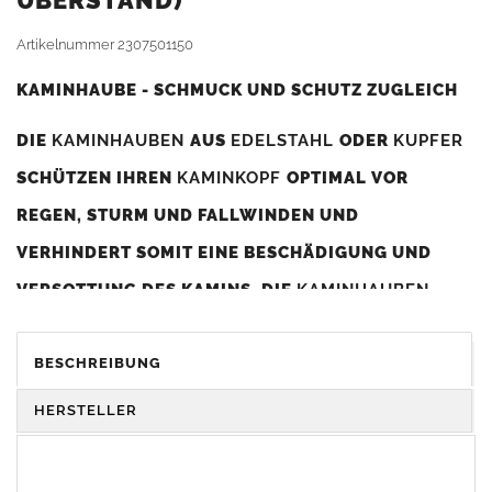
BERSTAND)
Artikelnummer
2307501150
KAMINHAUBE - SCHMUCK UND SCHUTZ ZUGLEICH
DIE
KAMINHAUBEN
AUS
EDELSTAHL
ODER
KUPFER
SCHÜTZEN IHREN
KAMINKOPF
OPTIMAL VOR
REGEN, STURM UND FALLWINDEN UND
VERHINDERT SOMIT EINE BESCHÄDIGUNG UND
VERSOTTUNG DES KAMINS. DIE
KAMINHAUBEN
VERBESSERN DIE ZUGLEISTUNG DES
KAMINS
UND
DIENEN GLEICHZEITIG ALS GESTALTERISCHES
BESCHREIBUNG
ELEMENT ZUR VERSCHÖNERUNG DES BAUWERKS.
HERSTELLER
Was sollten Sie beim Kauf beachten?