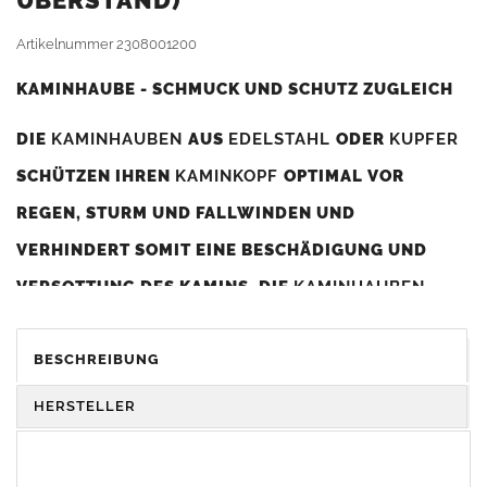
BERSTAND)
Artikelnummer
2308001200
KAMINHAUBE - SCHMUCK UND SCHUTZ ZUGLEICH
DIE
KAMINHAUBEN
AUS
EDELSTAHL
ODER
KUPFER
SCHÜTZEN IHREN
KAMINKOPF
OPTIMAL VOR
REGEN, STURM UND FALLWINDEN UND
VERHINDERT SOMIT EINE BESCHÄDIGUNG UND
VERSOTTUNG DES KAMINS. DIE
KAMINHAUBEN
VERBESSERN DIE ZUGLEISTUNG DES
KAMINS
UND
DIENEN GLEICHZEITIG ALS GESTALTERISCHES
BESCHREIBUNG
ELEMENT ZUR VERSCHÖNERUNG DES BAUWERKS.
HERSTELLER
Was sollten Sie beim Kauf beachten?