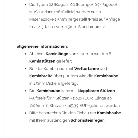
Die Typen 02 (Bogen), 06 (Krempe), 09 (Pagode),
Zum Bild vergößern, bitte auf das Bild klicken!
10 (Sauerland), 16 (Galicia) werden nur in
Materialdicke 1,5mm hergestellt (Preis auf Anfrage
= ca. 2-3-fache vom 1,5mm Standardpreis)
allgemeine Informationen:
Ab einer
Kaminlänge
von 1200mm werden 6
Kaminstützen
geliefert.
Bei der Kombination mit
Wetterfahne
und
Kaminbreite
über 900mm wird die
Kaminhaube
in 1,5mm Dicke angefertigt.
Die
Kaminhaube
kann mit
klappbaren Stützen
(Aufpreis für 4 Stützen = 96,89 EUR, Länge ab
1200mm 6 Stützen = 145,39 EUR) geliefert werden.
Bitte besprechen Sie den Einbau der
Kaminhaube
mit Ihrem zuständigen
Schornsteinfeger
.