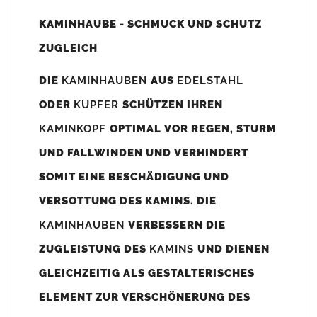
Unsere Maßangaben beziehen sich immer auf das
KAMINHAUBE - SCHMUCK UND SCHUTZ
Kaminaußenmaß!
ZUGLEICH
Die
Kaminhaube
wird umlaufend 70-100mm größer als das
Kaminmaß
angefertigt
DIE
KAMINHAUBEN
AUS
EDELSTAHL
z. B. Kaminaußenmaß 600x600mm =
Kaminhaube
wird ca. 740-
ODER
KUPFER
SCHÜTZEN IHREN
800mm x 740-800mm angefertigt (siehe Bild/Zeichnung unten).
KAMINKOPF
OPTIMAL VOR REGEN, STURM
Es können auch abweichende
Kaminmaße
z. B. 670mmx880mm
UND FALLWINDEN UND VERHINDERT
angefertigt werden (bitte anfragen).
SOMIT EINE BESCHÄDIGUNG UND
Standardbohrungen?
VERSOTTUNG DES KAMINS. DIE
Die
Kaminhauben
werden mit folgenden Standardbohrungen
KAMINHAUBEN
VERBESSERN DIE
(siehe Bild/Zeichnung unten) angefertigt. Sollten die Bohrungen
nicht passen dann bitte
"ohne"
Bohrungen (Auswahlfeld)
ZUGLEISTUNG DES
KAMINS
UND DIENEN
bestellen.
GLEICHZEITIG ALS GESTALTERISCHES
bis 500mm Kaminbreite: Abstand vom Kaminrand ca.
80mm
ELEMENT ZUR VERSCHÖNERUNG DES
bis 800mm Kaminbreite: Abstand vom Kaminrand ca.