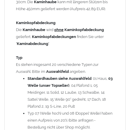
30cm. Die
Kaminhaube
kann mit längeren Stützen bis
Kaminstützen
geliefert.
Höhe 450mm geliefert werden (Aufpreis 42,89 EUR).
Bei der Kombination mit
Wetterfahne
und
Kaminbreite
über 900mm wird die
Kaminhaube
in 1,5mm Dicke
Kaminkopfabdeckung
angefertigt.
Die
Kaminhaube
wird
ohne
Kaminkopfabdeckung
Die
Kaminhaube
kann mit
klappbaren Stützen
(Aufpreis
geliefert.
Kaminkopfabdeckungen
finden Sie unter
für 4 Stützen = 96,89 EUR, Länge ab 1200mm 6 Stützen =
"
Kaminabdeckung
".
145,39 EUR) geliefert werden.
Bitte besprechen Sie den Einbau der
Kaminhaube
mit
Typ
Ihrem zuständigen
Schornsteinfeger
.
Es stehen insgesamt 20 verschiedene Typen zur
Auswahl. Bitte im
Auswahlfeld
angeben.
Hinweis: Für
Standardhauben siehe Auswahlfeld
Kaminhauben
und
Kaminabdeckungen
: 01 Haus,
können wir
03
leider
keine
Nachnahme anbieten!
Welle (unser Topseller)
, 04 Plafond 1, 05
Meidinger, 11 Solid, 12 Laube, 13 Schwalbe, 14
Lieferzeit: ca. 1-2 Wochen nach Zahlungseingang
Sattel Welle, 15 Welle 90° gedreht, 17 Dach, 18
Plafond 2, 19 S-Line, 20 Pult
Sonderanfertigung: Die Kaminhaube wird kundenspezifisch
Typ 07 (Welle hoch) und 08 (Doppel Welle) haben
angefertigt - keine Rücknahme möglich!
einen Aufpreis von 20% (bitte anfragen -
Bestellung nicht über Shop möglich).