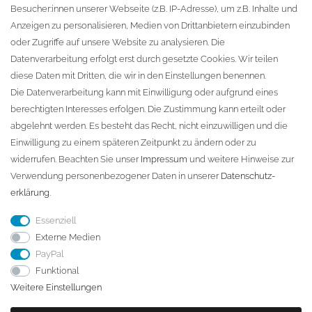
Besucher:innen unserer Webseite (z.B. IP-Adresse), um z.B. Inhalte und
KONTAKT
Anzeigen zu personalisieren, Medien von Drittanbietern einzubinden
oder Zugriffe auf unsere Website zu analysieren. Die
Fa. Steffen Jost
Datenverarbeitung erfolgt erst durch gesetzte Cookies. Wir teilen
Söbrigener Weg 50
diese Daten mit Dritten, die wir in den Einstellungen benennen.
D-01796 Pirna
Die Datenverarbeitung kann mit Einwilligung oder aufgrund eines
berechtigten Interesses erfolgen. Die Zustimmung kann erteilt oder
abgelehnt werden. Es besteht das Recht, nicht einzuwilligen und die
Telefon:
+49 (0)3501 507295
Einwilligung zu einem späteren Zeitpunkt zu ändern oder zu
info@dach-teufel.de
widerrufen. Beachten Sie unser
Impressum
und weitere Hinweise zur
Verwendung personenbezogener Daten in unserer
Daten­schutz­
erklärung
.
Essenziell
Externe Medien
PayPal
Funktional
Weitere Einstellungen