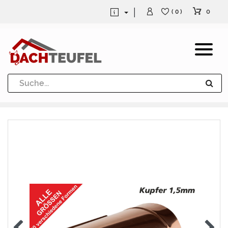
0
( 0 )
Dachrinne und Fallrohre
Werkzeuge und Löttechnik
Kugeln / Halbkugeln
Heuel Alu Dachtritte
Heuel Alu Schneefang
Kaminabdeckung