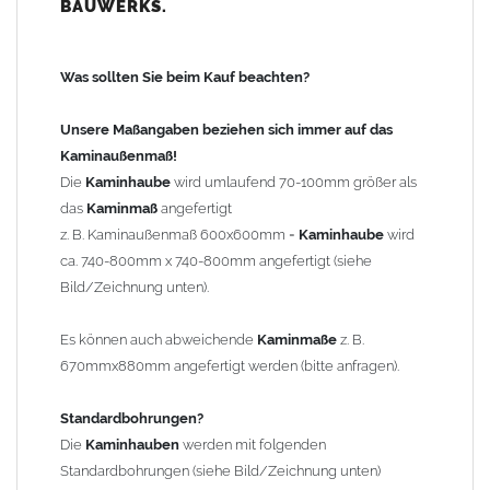
BAUWERKS.
100mm
bis 1000mm Kaminbreite: Abstand vom Kaminrand ca.
120mm
Was sollten Sie beim Kauf beachten?
ab 1000mm Kaminbreite: Abstand vom Kaminrand ca.
140mm
Unsere Maßangaben beziehen sich immer auf das
Andere Bohrmaße sind auf Anfrage möglich (Aufpreis
Kaminaußenmaß!
Sonderbohrung 55,99 EUR).
Die
Kaminhaube
wird umlaufend 70-100mm größer als
das
Kaminmaß
angefertigt
z. B. Kaminaußenmaß 600x600mm =
Kaminhaube
wird
Befestigung/Stützen
ca. 740-800mm x 740-800mm angefertigt (siehe
Die
Kaminhaube
wird inkl.
Edelstahl
Befestigungsmaterial
Bild/Zeichnung unten).
geliefert. Die Standardflachstützen sind aus
Edelstahl
(40x4mm)
und haben eine Höhe von 17cm. Die Höhe der Kaminhaube
Es können auch abweichende
Kaminmaße
z. B.
beträgt ca. 25cm bis 30cm. Die
Kaminhaube
kann mit längeren
670mmx880mm angefertigt werden (bitte anfragen).
Stützen bis Höhe 450mm geliefert werden (Aufpreis 42,89 EUR).
Standardbohrungen?
Kaminkopfabdeckung
Die
Kaminhauben
werden mit folgenden
Die
Kaminhaube
wird
ohne
Kaminkopfabdeckung
geliefert.
Standardbohrungen (siehe Bild/Zeichnung unten)
Kaminkopfabdeckungen
finden Sie unter "
Kaminabdeckung
".