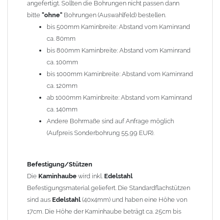
angefertigt. Sollten die Bohrungen nicht passen dann
bitte
"ohne"
Bohrungen (Auswahlfeld) bestellen.
Typ
bis 500mm Kaminbreite: Abstand vom Kaminrand
Es stehen insgesamt 20 verschiedene Typen zur Auswahl. Bitte
ca. 80mm
im
Auswahlfeld
angeben.
bis 800mm Kaminbreite: Abstand vom Kaminrand
Standardhauben siehe Auswahlfeld
: 01 Haus,
03 Welle
ca. 100mm
(unser Topseller)
, 04 Plafond 1, 05 Meidinger, 11 Solid, 12
bis 1000mm Kaminbreite: Abstand vom Kaminrand
Laube, 13 Schwalbe, 14 Sattel Welle, 15 Welle 90° gedreht,
ca. 120mm
17 Dach, 18 Plafond 2, 19 S-Line, 20 Pult
ab 1000mm Kaminbreite: Abstand vom Kaminrand
Typ 07 (Welle hoch) und 08 (Doppel Welle) haben einen
ca. 140mm
Aufpreis von 20% (bitte anfragen - Bestellung nicht über
Andere Bohrmaße sind auf Anfrage möglich
Shop möglich).
(Aufpreis Sonderbohrung 55,99 EUR).
Die Typen 02 (Bogen), 06 (Krempe), 09 (Pagode), 10
(Sauerland), 16 (Galicia) werden nur in Materialdicke
1,5mm hergestellt (Preis auf Anfrage = ca. 2-3-fache vom
Befestigung/Stützen
1,5mm Standardpreis)
Die
Kaminhaube
wird inkl.
Edelstahl
Befestigungsmaterial geliefert. Die Standardflachstützen
sind aus
Edelstahl
(40x4mm) und haben eine Höhe von
allgemeine Informationen:
17cm. Die Höhe der Kaminhaube beträgt ca. 25cm bis
Ab einer
Kaminlänge
von 1200mm werden 6