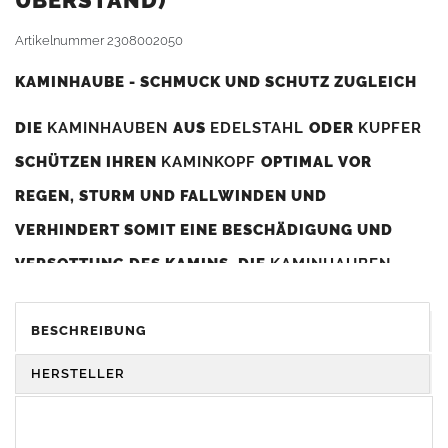
BERSTAND)
Artikelnummer
2308002050
KAMINHAUBE - SCHMUCK UND SCHUTZ ZUGLEICH
DIE
KAMINHAUBEN
AUS
EDELSTAHL
ODER
KUPFER
SCHÜTZEN IHREN
KAMINKOPF
OPTIMAL VOR
REGEN, STURM UND FALLWINDEN UND
VERHINDERT SOMIT EINE BESCHÄDIGUNG UND
VERSOTTUNG DES KAMINS. DIE
KAMINHAUBEN
VERBESSERN DIE ZUGLEISTUNG DES
KAMINS
UND
DIENEN GLEICHZEITIG ALS GESTALTERISCHES
BESCHREIBUNG
ELEMENT ZUR VERSCHÖNERUNG DES BAUWERKS.
HERSTELLER
Was sollten Sie beim Kauf beachten?