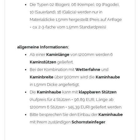
Die Typen 02 (Bogen), 06 (Krempe), 09 (Pagode),
Zum Bild vergößern, bitte auf das Bild klicken!
10 (Sauerland), 16 (Galicia) werden nur in
Materialdicke 1,5mm hergestellt (Preis auf Anfrage
= ca. 2-3-fache vom 1,5mm Standardpreis)
allgemeine Informationen:
Ab einer
Kaminlänge
von 1200mm werden 6
Kaminstützen
geliefert.
Bei der Kombination mit
Wetterfahne
und
Kaminbreite
über 900mm wird die
Kaminhaube
in 1,5mm Dicke angefertigt.
Die
Kaminhaube
kann mit
klappbaren Stützen
(Aufpreis für 4 Stützen = 96,89 EUR, Länge ab
1200mm 6 Stützen = 145,39 EUR) geliefert werden.
Bitte besprechen Sie den Einbau der
Kaminhaube
mit Ihrem zuständigen
Schornsteinfeger
.