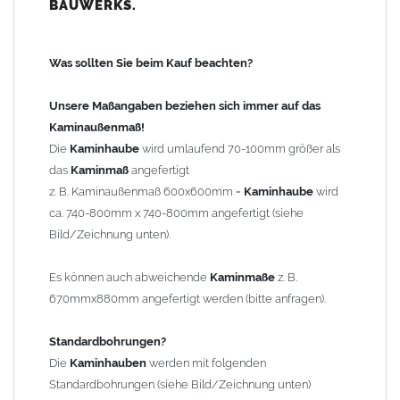
BAUWERKS.
100mm
bis 1000mm Kaminbreite: Abstand vom Kaminrand ca.
120mm
Was sollten Sie beim Kauf beachten?
ab 1000mm Kaminbreite: Abstand vom Kaminrand ca.
140mm
Unsere Maßangaben beziehen sich immer auf das
Andere Bohrmaße sind auf Anfrage möglich (Aufpreis
Kaminaußenmaß!
Sonderbohrung 55,99 EUR).
Die
Kaminhaube
wird umlaufend 70-100mm größer als
das
Kaminmaß
angefertigt
z. B. Kaminaußenmaß 600x600mm =
Kaminhaube
wird
Befestigung/Stützen
ca. 740-800mm x 740-800mm angefertigt (siehe
Die
Kaminhaube
wird inkl.
Edelstahl
Befestigungsmaterial
Bild/Zeichnung unten).
geliefert. Die Standardflachstützen sind aus
Edelstahl
(40x4mm)
und haben eine Höhe von 17cm. Die Höhe der Kaminhaube
Es können auch abweichende
Kaminmaße
z. B.
beträgt ca. 25cm bis 30cm. Die
Kaminhaube
kann mit längeren
670mmx880mm angefertigt werden (bitte anfragen).
Stützen bis Höhe 450mm geliefert werden (Aufpreis 42,89 EUR).
Standardbohrungen?
Kaminkopfabdeckung
Die
Kaminhauben
werden mit folgenden
Die
Kaminhaube
wird
ohne
Kaminkopfabdeckung
geliefert.
Standardbohrungen (siehe Bild/Zeichnung unten)
Kaminkopfabdeckungen
finden Sie unter "
Kaminabdeckung
".