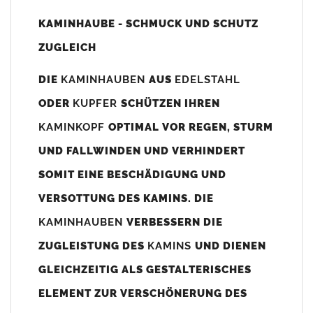
Unsere Maßangaben beziehen sich immer auf das
KAMINHAUBE - SCHMUCK UND SCHUTZ
Kaminaußenmaß!
ZUGLEICH
Die
Kaminhaube
wird umlaufend 70-100mm größer als das
Kaminmaß
angefertigt
DIE
KAMINHAUBEN
AUS
EDELSTAHL
z. B. Kaminaußenmaß 600x600mm =
Kaminhaube
wird ca. 740-
ODER
KUPFER
SCHÜTZEN IHREN
800mm x 740-800mm angefertigt (siehe Bild/Zeichnung unten).
KAMINKOPF
OPTIMAL VOR REGEN, STURM
Es können auch abweichende
Kaminmaße
z. B. 670mmx880mm
UND FALLWINDEN UND VERHINDERT
angefertigt werden (bitte anfragen).
SOMIT EINE BESCHÄDIGUNG UND
Standardbohrungen?
VERSOTTUNG DES KAMINS. DIE
Die
Kaminhauben
werden mit folgenden Standardbohrungen
KAMINHAUBEN
VERBESSERN DIE
(siehe Bild/Zeichnung unten) angefertigt. Sollten die Bohrungen
nicht passen dann bitte
"ohne"
Bohrungen (Auswahlfeld)
ZUGLEISTUNG DES
KAMINS
UND DIENEN
bestellen.
GLEICHZEITIG ALS GESTALTERISCHES
bis 500mm Kaminbreite: Abstand vom Kaminrand ca.
80mm
ELEMENT ZUR VERSCHÖNERUNG DES
bis 800mm Kaminbreite: Abstand vom Kaminrand ca.