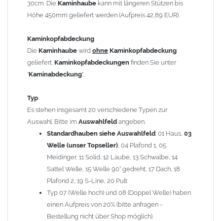
30cm. Die
Kaminhaube
kann mit längeren Stützen bis
Kaminstützen
geliefert.
Höhe 450mm geliefert werden (Aufpreis 42,89 EUR).
Bei der Kombination mit
Wetterfahne
und
Kaminbreite
über 900mm wird die
Kaminhaube
in 1,5mm Dicke
Kaminkopfabdeckung
angefertigt.
Die
Kaminhaube
wird
ohne
Kaminkopfabdeckung
Die
Kaminhaube
kann mit
klappbaren Stützen
(Aufpreis
geliefert.
Kaminkopfabdeckungen
finden Sie unter
für 4 Stützen = 96,89 EUR, Länge ab 1200mm 6 Stützen =
"
Kaminabdeckung
".
145,39 EUR) geliefert werden.
Bitte besprechen Sie den Einbau der
Kaminhaube
mit
Typ
Ihrem zuständigen
Schornsteinfeger
.
Es stehen insgesamt 20 verschiedene Typen zur
Auswahl. Bitte im
Auswahlfeld
angeben.
Hinweis: Für
Standardhauben siehe Auswahlfeld
Kaminhauben
und
Kaminabdeckungen
: 01 Haus,
können wir
03
leider
keine
Nachnahme anbieten!
Welle (unser Topseller)
, 04 Plafond 1, 05
Meidinger, 11 Solid, 12 Laube, 13 Schwalbe, 14
Lieferzeit: ca. 1-2 Wochen nach Zahlungseingang
Sattel Welle, 15 Welle 90° gedreht, 17 Dach, 18
Plafond 2, 19 S-Line, 20 Pult
Sonderanfertigung: Die Kaminhaube wird kundenspezifisch
Typ 07 (Welle hoch) und 08 (Doppel Welle) haben
angefertigt - keine Rücknahme möglich!
einen Aufpreis von 20% (bitte anfragen -
Bestellung nicht über Shop möglich).