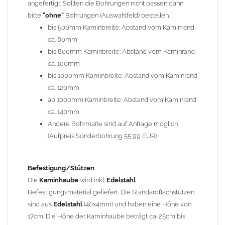
angefertigt. Sollten die Bohrungen nicht passen dann
bitte
"ohne"
Bohrungen (Auswahlfeld) bestellen.
Typ
bis 500mm Kaminbreite: Abstand vom Kaminrand
Es stehen insgesamt 20 verschiedene Typen zur Auswahl. Bitte
ca. 80mm
im
Auswahlfeld
angeben.
bis 800mm Kaminbreite: Abstand vom Kaminrand
Standardhauben siehe Auswahlfeld
: 01 Haus,
03 Welle
ca. 100mm
(unser Topseller)
, 04 Plafond 1, 05 Meidinger, 11 Solid, 12
bis 1000mm Kaminbreite: Abstand vom Kaminrand
Laube, 13 Schwalbe, 14 Sattel Welle, 15 Welle 90° gedreht,
ca. 120mm
17 Dach, 18 Plafond 2, 19 S-Line, 20 Pult
ab 1000mm Kaminbreite: Abstand vom Kaminrand
Typ 07 (Welle hoch) und 08 (Doppel Welle) haben einen
ca. 140mm
Aufpreis von 20% (bitte anfragen - Bestellung nicht über
Andere Bohrmaße sind auf Anfrage möglich
Shop möglich).
(Aufpreis Sonderbohrung 55,99 EUR).
Die Typen 02 (Bogen), 06 (Krempe), 09 (Pagode), 10
(Sauerland), 16 (Galicia) werden nur in Materialdicke
1,5mm hergestellt (Preis auf Anfrage = ca. 2-3-fache vom
Befestigung/Stützen
1,5mm Standardpreis)
Die
Kaminhaube
wird inkl.
Edelstahl
Befestigungsmaterial geliefert. Die Standardflachstützen
sind aus
Edelstahl
(40x4mm) und haben eine Höhe von
allgemeine Informationen:
17cm. Die Höhe der Kaminhaube beträgt ca. 25cm bis
Ab einer
Kaminlänge
von 1200mm werden 6