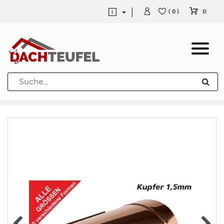
0
( 0 )
Dachrinne und Fallrohre
Werkzeuge und Löttechnik
Kugeln / Halbkugeln
Heuel Alu Dachtritte
Heuel Alu Schneefang
Kaminabdeckung