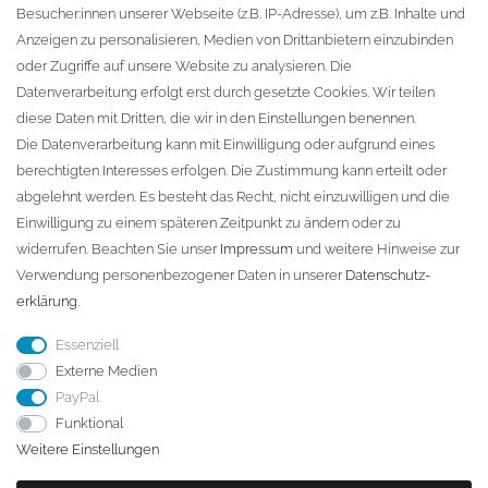
Besucher:innen unserer Webseite (z.B. IP-Adresse), um z.B. Inhalte und
KONTAKT
Anzeigen zu personalisieren, Medien von Drittanbietern einzubinden
oder Zugriffe auf unsere Website zu analysieren. Die
Fa. Steffen Jost
Datenverarbeitung erfolgt erst durch gesetzte Cookies. Wir teilen
Söbrigener Weg 50
diese Daten mit Dritten, die wir in den Einstellungen benennen.
D-01796 Pirna
Die Datenverarbeitung kann mit Einwilligung oder aufgrund eines
berechtigten Interesses erfolgen. Die Zustimmung kann erteilt oder
abgelehnt werden. Es besteht das Recht, nicht einzuwilligen und die
Telefon:
+49 (0)3501 507295
Einwilligung zu einem späteren Zeitpunkt zu ändern oder zu
info@dach-teufel.de
widerrufen. Beachten Sie unser
Impressum
und weitere Hinweise zur
Verwendung personenbezogener Daten in unserer
Daten­schutz­
erklärung
.
Essenziell
Externe Medien
PayPal
Funktional
Weitere Einstellungen