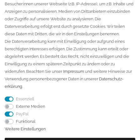
Besucher:innen unserer Webseite (z.B. IP-Adresse), um z.B. Inhalte und
KONTAKT
Anzeigen zu personalisieren, Medien von Drittanbietern einzubinden
oder Zugriffe auf unsere Website zu analysieren. Die
Fa. Steffen Jost
Datenverarbeitung erfolgt erst durch gesetzte Cookies. Wir teilen
Söbrigener Weg 50
diese Daten mit Dritten, die wir in den Einstellungen benennen.
D-01796 Pirna
Die Datenverarbeitung kann mit Einwilligung oder aufgrund eines
berechtigten Interesses erfolgen. Die Zustimmung kann erteilt oder
abgelehnt werden. Es besteht das Recht, nicht einzuwilligen und die
Telefon:
+49 (0)3501 507295
Einwilligung zu einem späteren Zeitpunkt zu ändern oder zu
info@dach-teufel.de
widerrufen. Beachten Sie unser
Impressum
und weitere Hinweise zur
Verwendung personenbezogener Daten in unserer
Daten­schutz­
erklärung
.
Essenziell
Externe Medien
PayPal
Funktional
Weitere Einstellungen