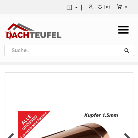
0
( 0 )
Dachrinne und Fallrohre
Werkzeuge und Löttechnik
Kugeln / Halbkugeln
Heuel Alu Dachtritte
Heuel Alu Schneefang
Kaminabdeckung