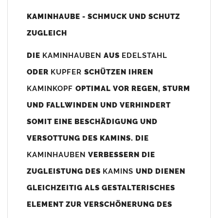
Unsere Maßangaben beziehen sich immer auf das
KAMINHAUBE - SCHMUCK UND SCHUTZ
Kaminaußenmaß!
ZUGLEICH
Die
Kaminhaube
wird umlaufend 70-100mm größer als das
Kaminmaß
angefertigt
DIE
KAMINHAUBEN
AUS
EDELSTAHL
z. B. Kaminaußenmaß 600x600mm =
Kaminhaube
wird ca. 740-
ODER
KUPFER
SCHÜTZEN IHREN
800mm x 740-800mm angefertigt (siehe Bild/Zeichnung unten).
KAMINKOPF
OPTIMAL VOR REGEN, STURM
Es können auch abweichende
Kaminmaße
z. B. 670mmx880mm
UND FALLWINDEN UND VERHINDERT
angefertigt werden (bitte anfragen).
SOMIT EINE BESCHÄDIGUNG UND
Standardbohrungen?
VERSOTTUNG DES KAMINS. DIE
Die
Kaminhauben
werden mit folgenden Standardbohrungen
KAMINHAUBEN
VERBESSERN DIE
(siehe Bild/Zeichnung unten) angefertigt. Sollten die Bohrungen
nicht passen dann bitte
"ohne"
Bohrungen (Auswahlfeld)
ZUGLEISTUNG DES
KAMINS
UND DIENEN
bestellen.
GLEICHZEITIG ALS GESTALTERISCHES
bis 500mm Kaminbreite: Abstand vom Kaminrand ca.
80mm
ELEMENT ZUR VERSCHÖNERUNG DES
bis 800mm Kaminbreite: Abstand vom Kaminrand ca.