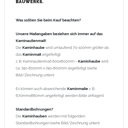
BAUWERKS.
100mm
bis 1000mm Kaminbreite: Abstand vom Kaminrand ca.
120mm
Was sollten Sie beim Kauf beachten?
ab 1000mm Kaminbreite: Abstand vom Kaminrand ca.
140mm
Unsere Maßangaben beziehen sich immer auf das
Andere Bohrmaße sind auf Anfrage möglich (Aufpreis
Kaminaußenmaß!
Sonderbohrung 55,99 EUR).
Die
Kaminhaube
wird umlaufend 70-100mm größer als
das
Kaminmaß
angefertigt
z. B. Kaminaußenmaß 600x600mm =
Kaminhaube
wird
Befestigung/Stützen
ca. 740-800mm x 740-800mm angefertigt (siehe
Die
Kaminhaube
wird inkl.
Edelstahl
Befestigungsmaterial
Bild/Zeichnung unten).
geliefert. Die Standardflachstützen sind aus
Edelstahl
(40x4mm)
und haben eine Höhe von 17cm. Die Höhe der Kaminhaube
Es können auch abweichende
Kaminmaße
z. B.
beträgt ca. 25cm bis 30cm. Die
Kaminhaube
kann mit längeren
670mmx880mm angefertigt werden (bitte anfragen).
Stützen bis Höhe 450mm geliefert werden (Aufpreis 42,89 EUR).
Standardbohrungen?
Kaminkopfabdeckung
Die
Kaminhauben
werden mit folgenden
Die
Kaminhaube
wird
ohne
Kaminkopfabdeckung
geliefert.
Standardbohrungen (siehe Bild/Zeichnung unten)
Kaminkopfabdeckungen
finden Sie unter "
Kaminabdeckung
".