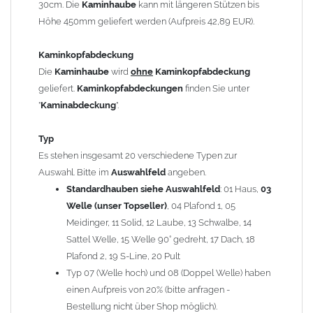
30cm. Die
Kaminhaube
kann mit längeren Stützen bis
Kaminstützen
geliefert.
Höhe 450mm geliefert werden (Aufpreis 42,89 EUR).
Bei der Kombination mit
Wetterfahne
und
Kaminbreite
über 900mm wird die
Kaminhaube
in 1,5mm Dicke
Kaminkopfabdeckung
angefertigt.
Die
Kaminhaube
wird
ohne
Kaminkopfabdeckung
Die
Kaminhaube
kann mit
klappbaren Stützen
(Aufpreis
geliefert.
Kaminkopfabdeckungen
finden Sie unter
für 4 Stützen = 96,89 EUR, Länge ab 1200mm 6 Stützen =
"
Kaminabdeckung
".
145,39 EUR) geliefert werden.
Bitte besprechen Sie den Einbau der
Kaminhaube
mit
Typ
Ihrem zuständigen
Schornsteinfeger
.
Es stehen insgesamt 20 verschiedene Typen zur
Auswahl. Bitte im
Auswahlfeld
angeben.
Hinweis: Für
Standardhauben siehe Auswahlfeld
Kaminhauben
und
Kaminabdeckungen
: 01 Haus,
können wir
03
leider
keine
Nachnahme anbieten!
Welle (unser Topseller)
, 04 Plafond 1, 05
Meidinger, 11 Solid, 12 Laube, 13 Schwalbe, 14
Lieferzeit: ca. 1-2 Wochen nach Zahlungseingang
Sattel Welle, 15 Welle 90° gedreht, 17 Dach, 18
Plafond 2, 19 S-Line, 20 Pult
Sonderanfertigung: Die Kaminhaube wird kundenspezifisch
Typ 07 (Welle hoch) und 08 (Doppel Welle) haben
angefertigt - keine Rücknahme möglich!
einen Aufpreis von 20% (bitte anfragen -
Bestellung nicht über Shop möglich).