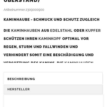
BERSTAND)
Artikelnummer
2309000900
KAMINHAUBE - SCHMUCK UND SCHUTZ ZUGLEICH
DIE
KAMINHAUBEN
AUS
EDELSTAHL
ODER
KUPFER
SCHÜTZEN IHREN
KAMINKOPF
OPTIMAL VOR
REGEN, STURM UND FALLWINDEN UND
VERHINDERT SOMIT EINE BESCHÄDIGUNG UND
VERSOTTUNG DES KAMINS. DIE
KAMINHAUBEN
VERBESSERN DIE ZUGLEISTUNG DES
KAMINS
UND
DIENEN GLEICHZEITIG ALS GESTALTERISCHES
BESCHREIBUNG
ELEMENT ZUR VERSCHÖNERUNG DES BAUWERKS.
HERSTELLER
Was sollten Sie beim Kauf beachten?