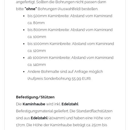
angefertigt. Sollten die Bohrungen nicht passen dann
bitte
"ohne"
Bohrungen (Auswahlfeld) bestellen.
Typ
bis 500mm Kaminbreite: Abstand vom Kaminrand
Es stehen insgesamt 20 verschiedene Typen zur Auswahl. Bitte
ca. 80mm
im
Auswahlfeld
angeben.
bis 800mm Kaminbreite: Abstand vom Kaminrand
Standardhauben siehe Auswahlfeld
: 01 Haus,
03 Welle
ca. 100mm
(unser Topseller)
, 04 Plafond 1, 05 Meidinger, 11 Solid, 12
bis 1000mm Kaminbreite: Abstand vom Kaminrand
Laube, 13 Schwalbe, 14 Sattel Welle, 15 Welle 90° gedreht,
ca. 120mm
17 Dach, 18 Plafond 2, 19 S-Line, 20 Pult
ab 1000mm Kaminbreite: Abstand vom Kaminrand
Typ 07 (Welle hoch) und 08 (Doppel Welle) haben einen
ca. 140mm
Aufpreis von 20% (bitte anfragen - Bestellung nicht über
Andere Bohrmaße sind auf Anfrage möglich
Shop möglich).
(Aufpreis Sonderbohrung 55,99 EUR).
Die Typen 02 (Bogen), 06 (Krempe), 09 (Pagode), 10
(Sauerland), 16 (Galicia) werden nur in Materialdicke
1,5mm hergestellt (Preis auf Anfrage = ca. 2-3-fache vom
Befestigung/Stützen
1,5mm Standardpreis)
Die
Kaminhaube
wird inkl.
Edelstahl
Befestigungsmaterial geliefert. Die Standardflachstützen
sind aus
Edelstahl
(40x4mm) und haben eine Höhe von
allgemeine Informationen:
17cm. Die Höhe der Kaminhaube beträgt ca. 25cm bis
Ab einer
Kaminlänge
von 1200mm werden 6