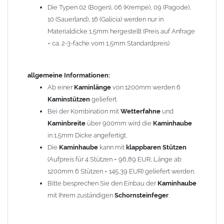
Die Typen 02 (Bogen), 06 (Krempe), 09 (Pagode),
Zum Bild vergößern, bitte auf das Bild klicken!
10 (Sauerland), 16 (Galicia) werden nur in
Materialdicke 1,5mm hergestellt (Preis auf Anfrage
= ca. 2-3-fache vom 1,5mm Standardpreis)
allgemeine Informationen:
Ab einer
Kaminlänge
von 1200mm werden 6
Kaminstützen
geliefert.
Bei der Kombination mit
Wetterfahne
und
Kaminbreite
über 900mm wird die
Kaminhaube
in 1,5mm Dicke angefertigt.
Die
Kaminhaube
kann mit
klappbaren Stützen
(Aufpreis für 4 Stützen = 96,89 EUR, Länge ab
1200mm 6 Stützen = 145,39 EUR) geliefert werden.
Bitte besprechen Sie den Einbau der
Kaminhaube
mit Ihrem zuständigen
Schornsteinfeger
.