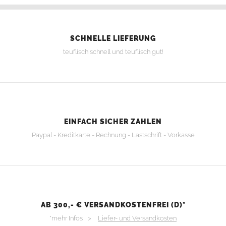
SCHNELLE LIEFERUNG
teuflisch schnell und teuflisch gut!
EINFACH SICHER ZAHLEN
Paypal - Kreditkarte - Rechnung - Lastschrift - Vorkasse
AB 300,- € VERSANDKOSTENFREI (D)*
*mehr Infos >
Liefer- und Versandkosten