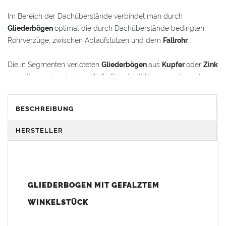
Im Bereich der Dachüberstände verbindet man durch
Gliederbögen
optimal die durch Dachüberstände bedingten
Rohrverzüge, zwischen Ablaufstutzen und dem
Fallrohr
.
Die in Segmenten verlöteten
Gliederbögen
aus
Kupfer
oder
Zink
garantieren ein schnelles Abfließen des Wassers und werden
gleichzeitig als schmückende Stilelemente im
Renovierungsbereich oder bei Neubauten verwendet.
BESCHREIBUNG
Der
Gliederbogen
besteht aus dem Segmentbogen und einem
HERSTELLER
Winkelstück, das sich 100 mm in den Bogen hineinschieben
lässt. Somit ist eine schnelle und einfache Anpassung und
Montage der Fallrohranschlüsse garantiert.
GLIEDERBOGEN MIT GEFALZTEM
Der
Gliederbogen
wird mit einem gefalztem Standard-
Winkelstück geliefert. Auf Wunsch kann das Winkelstück auch
WINKELSTÜCK
als Schmuckbogen (Schweizer, Classico, Renaissance,
Drachenkopf) geliefert werden (den Aufpreis für Schmuckbögen