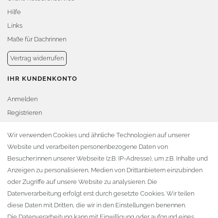
Hilfe
Links
Maße für Dachrinnen
Vertrag widerrufen
IHR KUNDENKONTO
Anmelden
Registrieren
Warenkorb
Wir verwenden Cookies und ähnliche Technologien auf unserer
Website und verarbeiten personenbezogene Daten von
Zur Kasse
Besucher:innen unserer Webseite (z.B. IP-Adresse), um z.B. Inhalte und
KONTAKT
Anzeigen zu personalisieren, Medien von Drittanbietern einzubinden
oder Zugriffe auf unsere Website zu analysieren. Die
Fa. Steffen Jost
Datenverarbeitung erfolgt erst durch gesetzte Cookies. Wir teilen
Söbrigener Weg 50
diese Daten mit Dritten, die wir in den Einstellungen benennen.
D-01796 Pirna
Die Datenverarbeitung kann mit Einwilligung oder aufgrund eines