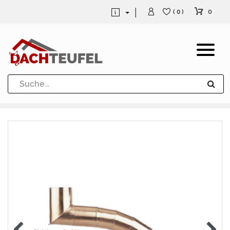
0
( 0 )
Dachrinne und Fallrohre
Werkzeuge und Löttechnik
Kugeln / Halbkugeln
Heuel Alu Dachtritte
Heuel Alu Schneefang
Kaminabdeckung