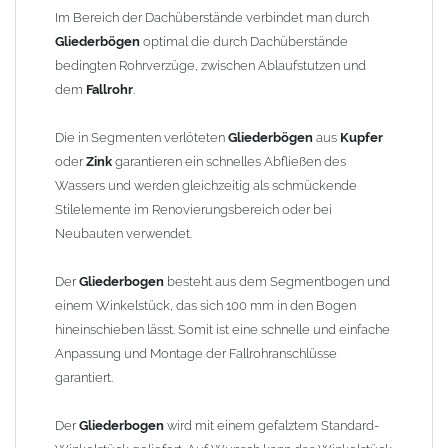
finden Sie im Shop unter "Zulage Winkelstück").
Im Bereich der Dachüberstände verbindet man durch
Gliederbögen
optimal die durch Dachüberstände
Die Ausladung wird von Mitte Stutzen bis Mitte Fallrohr
bedingten Rohrverzüge, zwischen Ablaufstutzen und
gemessen. Ab 1300mm Ausladung werden die Gliederbögen 2-
dem
Fallrohr
.
teilig geliefert.
Die in Segmenten verlöteten
Gliederbögen
aus
Kupfer
Lieferzeit: ca. 1-2 Wochen nach Zahlungseingang
oder
Zink
garantieren ein schnelles Abfließen des
Wassers und werden gleichzeitig als schmückende
Sonderanfertigung: Artikel wird kundenspezifisch angefertigt -
Stilelemente im Renovierungsbereich oder bei
keine Rücknahme möglich!
Neubauten verwendet.
Der
Gliederbogen
besteht aus dem Segmentbogen und
einem Winkelstück, das sich 100 mm in den Bogen
hineinschieben lässt. Somit ist eine schnelle und einfache
Anpassung und Montage der Fallrohranschlüsse
garantiert.
Der
Gliederbogen
wird mit einem gefalztem Standard-