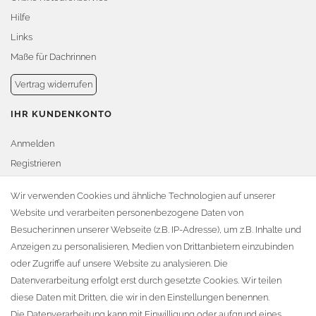
Hilfe
Links
Maße für Dachrinnen
Vertrag widerrufen
IHR KUNDENKONTO
Anmelden
Registrieren
Warenkorb
Wir verwenden Cookies und ähnliche Technologien auf unserer
Website und verarbeiten personenbezogene Daten von
Zur Kasse
Besucher:innen unserer Webseite (z.B. IP-Adresse), um z.B. Inhalte und
KONTAKT
Anzeigen zu personalisieren, Medien von Drittanbietern einzubinden
oder Zugriffe auf unsere Website zu analysieren. Die
Fa. Steffen Jost
Datenverarbeitung erfolgt erst durch gesetzte Cookies. Wir teilen
Söbrigener Weg 50
diese Daten mit Dritten, die wir in den Einstellungen benennen.
D-01796 Pirna
Die Datenverarbeitung kann mit Einwilligung oder aufgrund eines