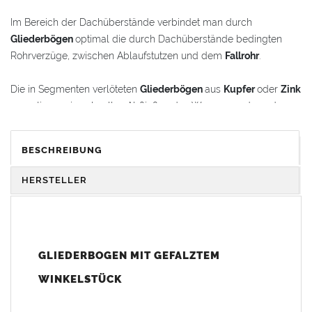
Im Bereich der Dachüberstände verbindet man durch
Gliederbögen
optimal die durch Dachüberstände bedingten
Rohrverzüge, zwischen Ablaufstutzen und dem
Fallrohr
.
Die in Segmenten verlöteten
Gliederbögen
aus
Kupfer
oder
Zink
garantieren ein schnelles Abfließen des Wassers und werden
gleichzeitig als schmückende Stilelemente im
Renovierungsbereich oder bei Neubauten verwendet.
BESCHREIBUNG
Der
Gliederbogen
besteht aus dem Segmentbogen und einem
HERSTELLER
Winkelstück, das sich 100 mm in den Bogen hineinschieben
lässt. Somit ist eine schnelle und einfache Anpassung und
Montage der Fallrohranschlüsse garantiert.
GLIEDERBOGEN MIT GEFALZTEM
Der
Gliederbogen
wird mit einem gefalztem Standard-
Winkelstück geliefert. Auf Wunsch kann das Winkelstück auch
WINKELSTÜCK
als Schmuckbogen (Schweizer, Classico, Renaissance,
Drachenkopf) geliefert werden (den Aufpreis für Schmuckbögen