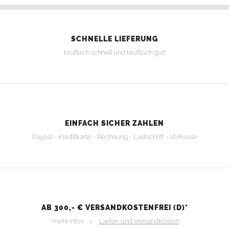
SCHNELLE LIEFERUNG
teuflisch schnell und teuflisch gut!
EINFACH SICHER ZAHLEN
Paypal - Kreditkarte - Rechnung - Lastschrift - Vorkasse
AB 300,- € VERSANDKOSTENFREI (D)*
*mehr Infos >
Liefer- und Versandkosten