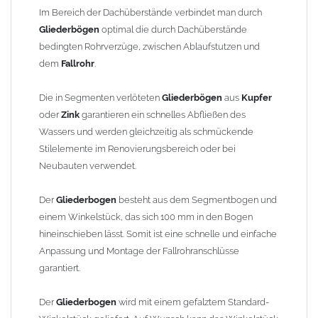
finden Sie im Shop unter "Zulage Winkelstück").
Im Bereich der Dachüberstände verbindet man durch
Gliederbögen
optimal die durch Dachüberstände
Die Ausladung wird von Mitte Stutzen bis Mitte Fallrohr
bedingten Rohrverzüge, zwischen Ablaufstutzen und
gemessen. Ab 1300mm Ausladung werden die Gliederbögen 2-
dem
Fallrohr
.
teilig geliefert.
Die in Segmenten verlöteten
Gliederbögen
aus
Kupfer
Lieferzeit: ca. 1-2 Wochen nach Zahlungseingang
oder
Zink
garantieren ein schnelles Abfließen des
Wassers und werden gleichzeitig als schmückende
Sonderanfertigung: Artikel wird kundenspezifisch angefertigt -
Stilelemente im Renovierungsbereich oder bei
keine Rücknahme möglich!
Neubauten verwendet.
Der
Gliederbogen
besteht aus dem Segmentbogen und
einem Winkelstück, das sich 100 mm in den Bogen
hineinschieben lässt. Somit ist eine schnelle und einfache
Anpassung und Montage der Fallrohranschlüsse
garantiert.
Der
Gliederbogen
wird mit einem gefalztem Standard-