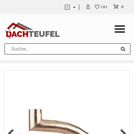
0
( 0 )
Dachrinne und Fallrohre
Werkzeuge und Löttechnik
Kugeln / Halbkugeln
Heuel Alu Dachtritte
Heuel Alu Schneefang
Kaminabdeckung