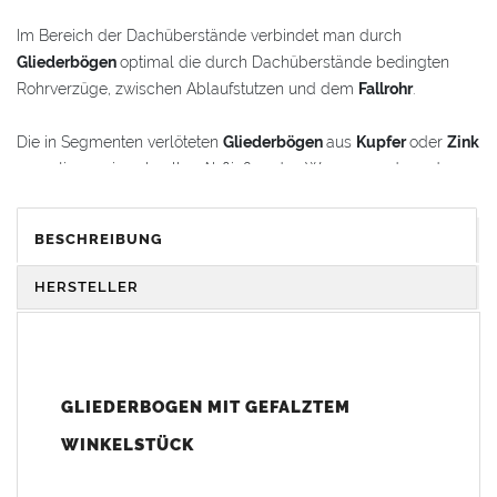
Im Bereich der Dachüberstände verbindet man durch
Gliederbögen
optimal die durch Dachüberstände bedingten
Rohrverzüge, zwischen Ablaufstutzen und dem
Fallrohr
.
Die in Segmenten verlöteten
Gliederbögen
aus
Kupfer
oder
Zink
garantieren ein schnelles Abfließen des Wassers und werden
gleichzeitig als schmückende Stilelemente im
Renovierungsbereich oder bei Neubauten verwendet.
BESCHREIBUNG
Der
Gliederbogen
besteht aus dem Segmentbogen und einem
HERSTELLER
Winkelstück, das sich 100 mm in den Bogen hineinschieben
lässt. Somit ist eine schnelle und einfache Anpassung und
Montage der Fallrohranschlüsse garantiert.
GLIEDERBOGEN MIT GEFALZTEM
Der
Gliederbogen
wird mit einem gefalztem Standard-
Winkelstück geliefert. Auf Wunsch kann das Winkelstück auch
WINKELSTÜCK
als Schmuckbogen (Schweizer, Classico, Renaissance,
Drachenkopf) geliefert werden (den Aufpreis für Schmuckbögen