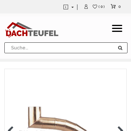
0
( 0 )
Dachrinne und Fallrohre
Werkzeuge und Löttechnik
Kugeln / Halbkugeln
Heuel Alu Dachtritte
Heuel Alu Schneefang
Kaminabdeckung