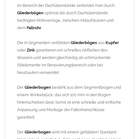
finden Sie im Shop unter "Zulage Winkelstück").
Im Bereich der Dachüberstände verbindet man durch
Gliederbögen
optimal die durch Dachüberstände
Die Ausladung wird von Mitte Stutzen bis Mitte Fallrohr
bedingten Rohrverzüge, zwischen Ablaufstutzen und
gemessen. Ab 1300mm Ausladung werden die Gliederbögen 2-
dem
Fallrohr
.
teilig geliefert.
Die in Segmenten verlöteten
Gliederbögen
aus
Kupfer
Lieferzeit: ca. 1-2 Wochen nach Zahlungseingang
oder
Zink
garantieren ein schnelles Abfließen des
Wassers und werden gleichzeitig als schmückende
Sonderanfertigung: Artikel wird kundenspezifisch angefertigt -
Stilelemente im Renovierungsbereich oder bei
keine Rücknahme möglich!
Neubauten verwendet.
Der
Gliederbogen
besteht aus dem Segmentbogen und
einem Winkelstück, das sich 100 mm in den Bogen
hineinschieben lässt. Somit ist eine schnelle und einfache
Anpassung und Montage der Fallrohranschlüsse
garantiert.
Der
Gliederbogen
wird mit einem gefalztem Standard-