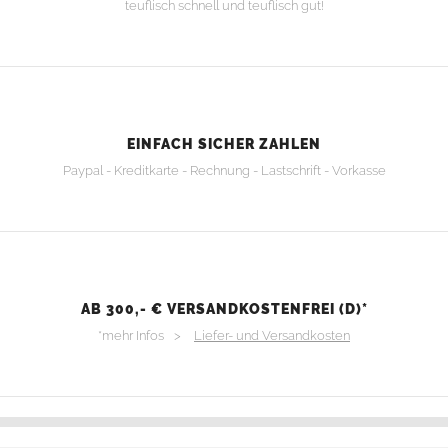
teuflisch schnell und teuflisch gut!
EINFACH SICHER ZAHLEN
Paypal - Kreditkarte - Rechnung - Lastschrift - Vorkasse
AB 300,- € VERSANDKOSTENFREI (D)*
*mehr Infos >
Liefer- und Versandkosten