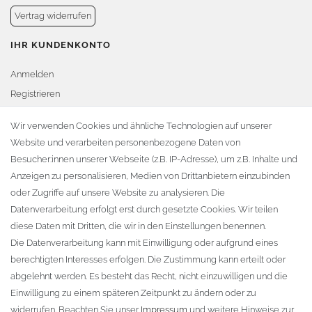
Vertrag widerrufen
IHR KUNDENKONTO
Anmelden
Registrieren
Warenkorb
Wir verwenden Cookies und ähnliche Technologien auf unserer
Website und verarbeiten personenbezogene Daten von
Zur Kasse
Besucher:innen unserer Webseite (z.B. IP-Adresse), um z.B. Inhalte und
KONTAKT
Anzeigen zu personalisieren, Medien von Drittanbietern einzubinden
oder Zugriffe auf unsere Website zu analysieren. Die
Fa. Steffen Jost
Datenverarbeitung erfolgt erst durch gesetzte Cookies. Wir teilen
Söbrigener Weg 50
diese Daten mit Dritten, die wir in den Einstellungen benennen.
D-01796 Pirna
Die Datenverarbeitung kann mit Einwilligung oder aufgrund eines
berechtigten Interesses erfolgen. Die Zustimmung kann erteilt oder
abgelehnt werden. Es besteht das Recht, nicht einzuwilligen und die
Telefon:
+49 (0)3501 507295
Einwilligung zu einem späteren Zeitpunkt zu ändern oder zu
info@dach-teufel.de
widerrufen. Beachten Sie unser
Impressum
und weitere Hinweise zur