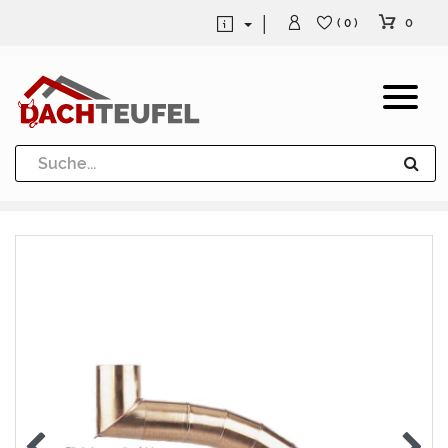
0
( 0 )
Dachrinne und Fallrohre
Werkzeuge und Löttechnik
Kugeln / Halbkugeln
Heuel Alu Dachtritte
Heuel Alu Schneefang
Kaminabdeckung