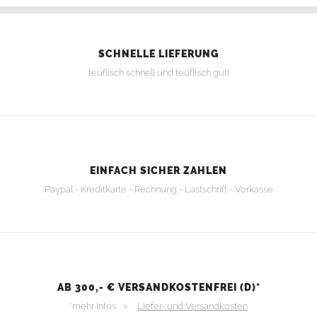
SCHNELLE LIEFERUNG
teuflisch schnell und teuflisch gut!
EINFACH SICHER ZAHLEN
Paypal - Kreditkarte - Rechnung - Lastschrift - Vorkasse
AB 300,- € VERSANDKOSTENFREI (D)*
*mehr Infos >
Liefer- und Versandkosten