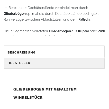
Im Bereich der Dachüberstände verbindet man durch
Gliederbögen
optimal die durch Dachüberstände bedingten
Rohrverzüge, zwischen Ablaufstutzen und dem
Fallrohr
.
Die in Segmenten verlöteten
Gliederbögen
aus
Kupfer
oder
Zink
garantieren ein schnelles Abfließen des Wassers und werden
gleichzeitig als schmückende Stilelemente im
Renovierungsbereich oder bei Neubauten verwendet.
BESCHREIBUNG
Der
Gliederbogen
besteht aus dem Segmentbogen und einem
HERSTELLER
Winkelstück, das sich 100 mm in den Bogen hineinschieben
lässt. Somit ist eine schnelle und einfache Anpassung und
Montage der Fallrohranschlüsse garantiert.
GLIEDERBOGEN MIT GEFALZTEM
Der
Gliederbogen
wird mit einem gefalztem Standard-
Winkelstück geliefert. Auf Wunsch kann das Winkelstück auch
WINKELSTÜCK
als Schmuckbogen (Schweizer, Classico, Renaissance,
Drachenkopf) geliefert werden (den Aufpreis für Schmuckbögen