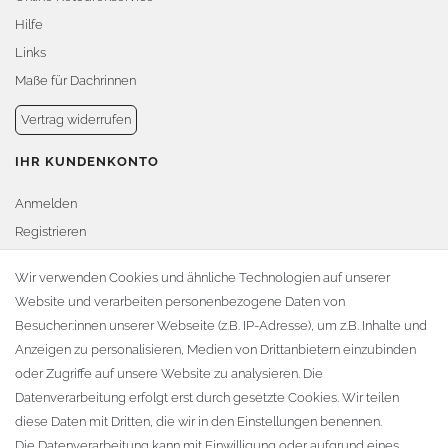
Hilfe
Links
Maße für Dachrinnen
Vertrag widerrufen
IHR KUNDENKONTO
Anmelden
Registrieren
Warenkorb
Wir verwenden Cookies und ähnliche Technologien auf unserer
Website und verarbeiten personenbezogene Daten von
Zur Kasse
Besucher:innen unserer Webseite (z.B. IP-Adresse), um z.B. Inhalte und
KONTAKT
Anzeigen zu personalisieren, Medien von Drittanbietern einzubinden
oder Zugriffe auf unsere Website zu analysieren. Die
Fa. Steffen Jost
Datenverarbeitung erfolgt erst durch gesetzte Cookies. Wir teilen
Söbrigener Weg 50
diese Daten mit Dritten, die wir in den Einstellungen benennen.
D-01796 Pirna
Die Datenverarbeitung kann mit Einwilligung oder aufgrund eines