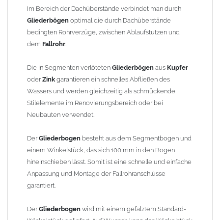
finden Sie im Shop unter "Zulage Winkelstück").
Im Bereich der Dachüberstände verbindet man durch
Gliederbögen
optimal die durch Dachüberstände
Die Ausladung wird von Mitte Stutzen bis Mitte Fallrohr
bedingten Rohrverzüge, zwischen Ablaufstutzen und
gemessen. Ab 1300mm Ausladung werden die Gliederbögen 2-
dem
Fallrohr
.
teilig geliefert.
Die in Segmenten verlöteten
Gliederbögen
aus
Kupfer
Lieferzeit: ca. 1-2 Wochen nach Zahlungseingang
oder
Zink
garantieren ein schnelles Abfließen des
Wassers und werden gleichzeitig als schmückende
Sonderanfertigung: Artikel wird kundenspezifisch angefertigt -
Stilelemente im Renovierungsbereich oder bei
keine Rücknahme möglich!
Neubauten verwendet.
Der
Gliederbogen
besteht aus dem Segmentbogen und
einem Winkelstück, das sich 100 mm in den Bogen
hineinschieben lässt. Somit ist eine schnelle und einfache
Anpassung und Montage der Fallrohranschlüsse
garantiert.
Der
Gliederbogen
wird mit einem gefalztem Standard-