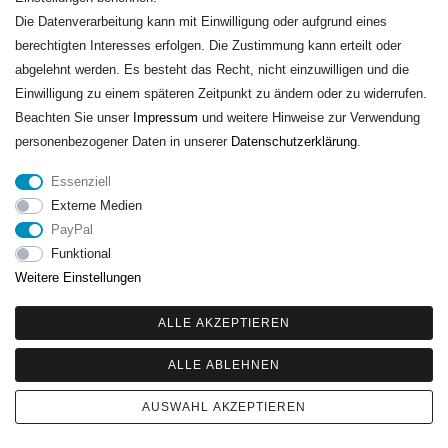
Die Datenverarbeitung kann mit Einwilligung oder aufgrund eines
berechtigten Interesses erfolgen. Die Zustimmung kann erteilt oder
Telefon:
+49 (0)3501 507295
abgelehnt werden. Es besteht das Recht, nicht einzuwilligen und die
info@dach-teufel.de
Einwilligung zu einem späteren Zeitpunkt zu ändern oder zu widerrufen.
Beachten Sie unser
Impressum
und weitere Hinweise zur Verwendung
personenbezogener Daten in unserer
Daten­schutz­erklärung
.
Essenziell
Externe Medien
PayPal
Funktional
Weitere Einstellungen
ALLE AKZEPTIEREN
ALLE ABLEHNEN
© Copyright 2026 | Alle Rechte vorbehalten. - | Realisation
colornativ /
AUSWAHL AKZEPTIEREN