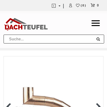
0
( 0 )
Dachrinne und Fallrohre
Werkzeuge und Löttechnik
Kugeln / Halbkugeln
Heuel Alu Dachtritte
Heuel Alu Schneefang
Kaminabdeckung