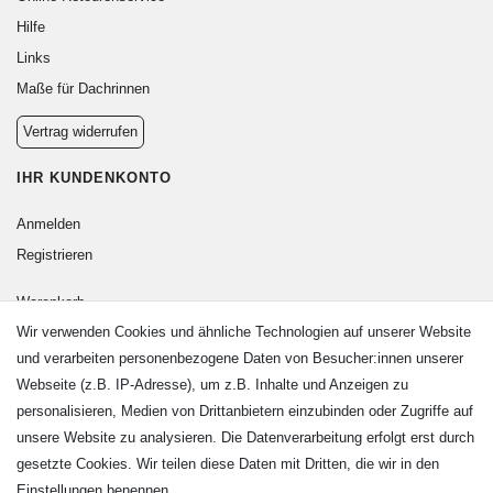
Hilfe
Links
Maße für Dachrinnen
Vertrag widerrufen
IHR KUNDENKONTO
Anmelden
Registrieren
Warenkorb
Wir verwenden Cookies und ähnliche Technologien auf unserer Website
Zur Kasse
und verarbeiten personenbezogene Daten von Besucher:innen unserer
KONTAKT
Webseite (z.B. IP-Adresse), um z.B. Inhalte und Anzeigen zu
personalisieren, Medien von Drittanbietern einzubinden oder Zugriffe auf
Fa. Steffen Jost
unsere Website zu analysieren. Die Datenverarbeitung erfolgt erst durch
Söbrigener Weg 50
gesetzte Cookies. Wir teilen diese Daten mit Dritten, die wir in den
D-01796 Pirna
Einstellungen benennen.