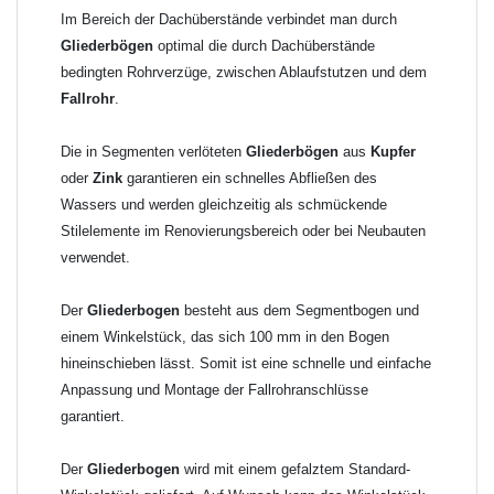
Shop unter "Zulage Winkelstück").
Im Bereich der Dachüberstände verbindet man durch
Gliederbögen
optimal die durch Dachüberstände
Die Ausladung wird von Mitte Stutzen bis Mitte Fallrohr
bedingten Rohrverzüge, zwischen Ablaufstutzen und dem
gemessen. Ab 1300mm Ausladung werden die Gliederbögen 2-
Fallrohr
.
teilig geliefert.
Die in Segmenten verlöteten
Gliederbögen
aus
Kupfer
Lieferzeit: ca. 1-2 Wochen nach Zahlungseingang
oder
Zink
garantieren ein schnelles Abfließen des
Wassers und werden gleichzeitig als schmückende
Sonderanfertigung: Artikel wird kundenspezifisch
Stilelemente im Renovierungsbereich oder bei Neubauten
angefertigt - keine Rücknahme möglich!
verwendet.
Der
Gliederbogen
besteht aus dem Segmentbogen und
einem Winkelstück, das sich 100 mm in den Bogen
hineinschieben lässt. Somit ist eine schnelle und einfache
Anpassung und Montage der Fallrohranschlüsse
garantiert.
Der
Gliederbogen
wird mit einem gefalztem Standard-